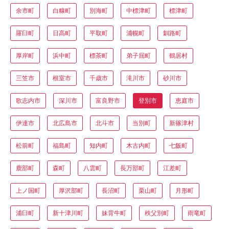
余市町
白糠町
別海町
中標津町
標津町
羅臼町
日高町
平取町
浦幌町
釧路町
厚岸町
浜中町
標茶町
弟子屈町
鶴居村
三笠市
根室市
千歳市
滝川市
砂川市
歌志内市
深川市
富良野市
登別市
恵庭市
伊達市
北広島市
北斗市
当別町
新篠津村
松前町
福島町
知内町
木古内町
七飯町
鹿部町
森町
八雲町
長万部町
江差町
上ノ国町
厚沢部町
長沼町
栗山町
月形町
浦臼町
新十津川町
妹背牛町
秩父別町
雨竜町