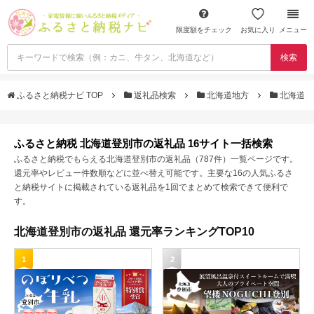
限度額をチェック
お気に入り
メニュー
検索
ふるさと納税ナビ TOP
返礼品検索
北海道地方
北海道
ふるさと納税 北海道登別市の返礼品 16サイト一括検索
ふるさと納税でもらえる北海道登別市の返礼品（787件）一覧ページです。
還元率やレビュー件数順などに並べ替え可能です。主要な16の人気ふるさ
と納税サイトに掲載されている返礼品を1回でまとめて検索できて便利で
す。
北海道登別市の返礼品 還元率ランキングTOP10
1
2