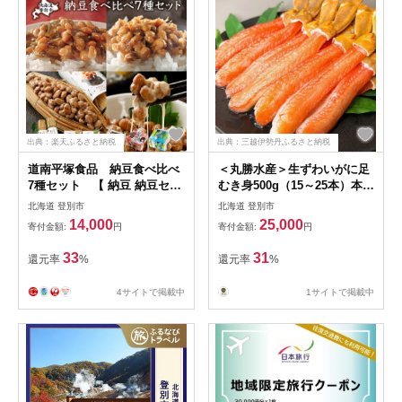
出典：楽天ふるさと納税
出典：三越伊勢丹ふるさと納税
道南平塚食品 納豆食べ比べ
＜丸勝水産＞生ずわいがに足
7種セット 【 納豆 納豆セッ
むき身500g（15～25本）本ず
ト 納豆食べ比べ わら納豆 小
わいがにスープ付き
北海道 登別市
北海道 登別市
粒納豆 黒豆納豆 めかぶ納豆
14,000
25,000
寄付金額:
円
寄付金額:
円
北海道産 北海道産大豆100%
食べ比べ 7種セット わさび
33
31
還元率
%
還元率
%
激辛 朝ご飯 ご飯のお供 】
4サイトで掲載中
1サイトで掲載中