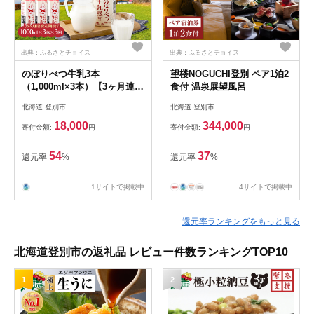
出典：ふるさとチョイス
出典：ふるさとチョイス
のぼりべつ牛乳3本
望楼NOGUCHI登別 ペア1泊2
（1,000ml×3本）【3ヶ月連続
食付 温泉展望風呂
お届け】
北海道 登別市
北海道 登別市
18,000
344,000
寄付金額:
円
寄付金額:
円
54
37
還元率
%
還元率
%
1サイトで掲載中
4サイトで掲載中
還元率ランキングをもっと見る
北海道登別市の返礼品 レビュー件数ランキングTOP10
1
2