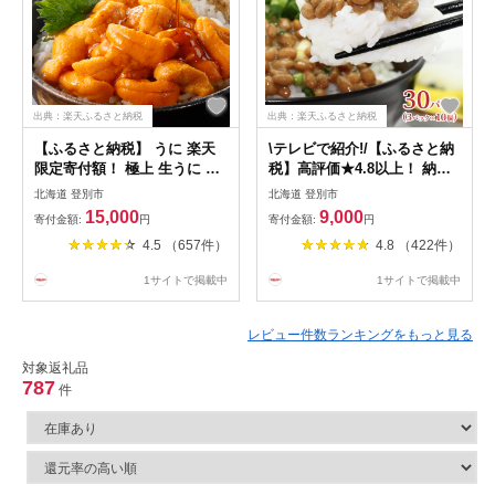
出典：楽天ふるさと納税
出典：楽天ふるさと納税
【ふるさと納税】 うに 楽天
\テレビで紹介!/【ふるさと納
限定寄付額！ 極上 生うに エ
税】高評価★4.8以上！ 納豆
ゾバフンウニ パック詰 雲丹
北海道産 高級 極小粒 3パッ
北海道 登別市
北海道 登別市
80g ～ 500g 北海道 | ふるさ
ク × 10 | 納豆 国産 高級 小粒
15,000
9,000
寄付金額:
円
寄付金額:
円
と納税 うに 高級 生うに 海鮮
納豆 なっとう 小分け 大容量
4.5 （657件）
4.8 （422件）
ウニ いくら 丼 訳あり uni 小
北海道 登別市 大豆 朝食 惣菜
分け 大容量 北海道 登別市 ギ
おかず お惣菜 米 ご飯 のお供
1サイトで掲載中
1サイトで掲載中
フト ふるさと 人気 ランキン
定期 道南平塚食品 送料無料
グ 送料無料
レビュー件数ランキングをもっと見る
対象返礼品
787
件