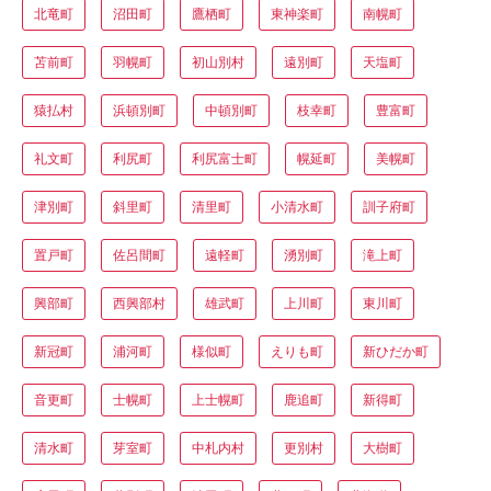
北竜町
沼田町
鷹栖町
東神楽町
南幌町
苫前町
羽幌町
初山別村
遠別町
天塩町
猿払村
浜頓別町
中頓別町
枝幸町
豊富町
礼文町
利尻町
利尻富士町
幌延町
美幌町
津別町
斜里町
清里町
小清水町
訓子府町
置戸町
佐呂間町
遠軽町
湧別町
滝上町
興部町
西興部村
雄武町
上川町
東川町
新冠町
浦河町
様似町
えりも町
新ひだか町
音更町
士幌町
上士幌町
鹿追町
新得町
清水町
芽室町
中札内村
更別村
大樹町