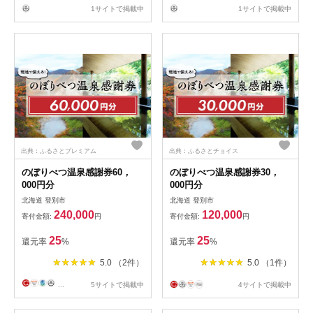
1サイトで掲載中
1サイトで掲載中
出典：ふるさとプレミアム
出典：ふるさとチョイス
のぼりべつ温泉感謝券60，
のぼりべつ温泉感謝券30，
000円分
000円分
北海道 登別市
北海道 登別市
240,000
120,000
寄付金額:
円
寄付金額:
円
25
25
還元率
%
還元率
%
5.0 （2件）
5.0 （1件）
...
5サイトで掲載中
4サイトで掲載中