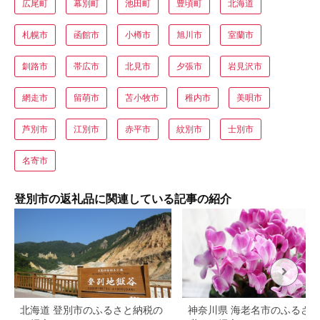
広尾町
幕別町
池田町
豊頃町
北海道
札幌市
函館市
小樽市
旭川市
室蘭市
釧路市
帯広市
北見市
夕張市
岩見沢市
網走市
留萌市
苫小牧市
稚内市
美唄市
芦別市
江別市
赤平市
紋別市
士別市
名寄市
登別市の返礼品に関連している記事の紹介
北海道 登別市のふるさと納税の
神奈川県 海老名市のふるさ