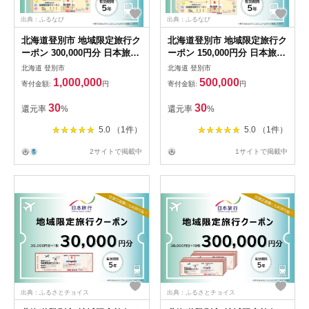
出典：ふるなび
出典：ふるなび
北海道登別市 地域限定旅行ク
北海道登別市 地域限定旅行ク
ーポン 300,000円分 日本旅行
ーポン 150,000円分 日本旅行
トラベルクーポン 納税チケッ
トラベルクーポン 納税チケッ
北海道 登別市
北海道 登別市
ト 旅行 宿泊券 ホテル 観光
ト 旅行 宿泊券 ホテル 観光
1,000,000
500,000
寄付金額:
円
寄付金額:
円
旅行 旅行券 交通費 体験 宿泊
旅行 旅行券 交通費 体験 宿泊
夏休み 冬休み 家族旅行 ひと
夏休み 冬休み 家族旅行 ひと
30
30
還元率
%
還元率
%
り旅 カップル 夫婦 親子 登別
り旅 カップル 夫婦 親子 登別
名旅行
名旅行
5.0 （1件）
5.0 （1件）
2サイトで掲載中
1サイトで掲載中
出典：ふるさとチョイス
出典：ふるさとチョイス