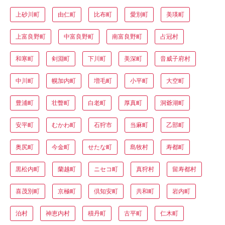
上砂川町
由仁町
比布町
愛別町
美瑛町
上富良野町
中富良野町
南富良野町
占冠村
和寒町
剣淵町
下川町
美深町
音威子府村
中川町
幌加内町
増毛町
小平町
大空町
豊浦町
壮瞥町
白老町
厚真町
洞爺湖町
安平町
むかわ町
石狩市
当麻町
乙部町
奥尻町
今金町
せたな町
島牧村
寿都町
黒松内町
蘭越町
ニセコ町
真狩村
留寿都村
喜茂別町
京極町
倶知安町
共和町
岩内町
泊村
神恵内村
積丹町
古平町
仁木町