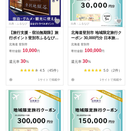
出典：ふるなび
出典：ふるなび
【旅行支援・宿泊無期限】旅
北海道登別市 地域限定旅行ク
行ポイント登別市ふるなびト
ーポン 30,000円分 日本旅行
ラベルポイント
トラベルクーポン 納税チケッ
北海道 登別市
北海道 登別市
ト 旅行 宿泊券 ホテル 観光
10,000
100,000
寄付金額:
円
寄付金額:
円
旅行 旅行券 交通費 体験 宿泊
夏休み 冬休み 家族旅行 ひと
30
30
還元率
%
還元率
%
り旅 カップル 夫婦 親子 自治
体名旅行
4.5 （45件）
5.0 （2件）
1サイトで掲載中
1サイトで掲載中