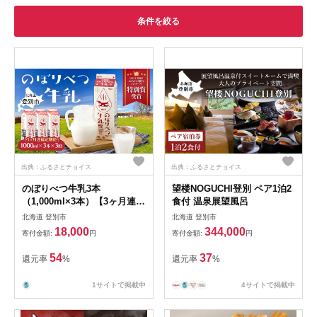
条件を絞る
出典：ふるさとチョイス
出典：ふるさとチョイス
のぼりべつ牛乳3本
望楼NOGUCHI登別 ペア1泊2
（1,000ml×3本）【3ヶ月連続
食付 温泉展望風呂
お届け】
北海道 登別市
北海道 登別市
18,000
344,000
寄付金額:
円
寄付金額:
円
54
37
還元率
%
還元率
%
1サイトで掲載中
4サイトで掲載中