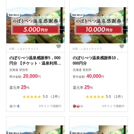
出典：ふるさとチョイス
出典：ふるさとチョイス
のぼりべつ温泉感謝券5，000
のぼりべつ温泉感謝券10，
円分 【チケット・温泉利用
000円分
券・のぼりべつ温泉感謝券・
北海道 登別市
北海道 登別市
日本の名湯・登別温泉・カル
20,000
40,000
寄付金額:
円
寄付金額:
円
ルス温泉・ホテル登別国際観
光・コンベンション協会】
25
25
還元率
%
還元率
%
5.0 （1件）
5.0 （1件）
3サイトで掲載中
3サイトで掲載中