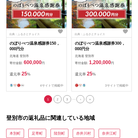
出典：ふるさとチョイス
出典：ふるさとチョイス
のぼりべつ温泉感謝券150，
のぼりべつ温泉感謝券300，
000円分
000円分
北海道 登別市
北海道 登別市
600,000
1,200,000
寄付金額:
円
寄付金額:
円
25
25
還元率
%
還元率
%
4サイトで掲載中
3サイトで掲載中
...
1
2
3
›
››
登別市の返礼品に関連している地域
本別町
足寄町
陸別町
赤井川村
奈井江町