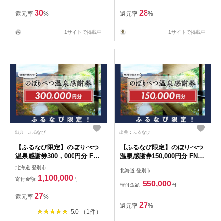
旅行 旅行券 交通費 体験 宿泊
夏休み 冬休み 家族旅行 ひと
30
28
還元率
%
還元率
%
り旅 カップル 夫婦 親子 登別
名旅行
1サイトで掲載中
1サイトで掲載中
出典：ふるなび
出典：ふるなび
【ふるなび限定】のぼりべつ
【ふるなび限定】のぼりべつ
温泉感謝券300，000円分 FN-
温泉感謝券150,000円分 FN-
Limited-PR
Limited-PR
北海道 登別市
北海道 登別市
1,100,000
寄付金額:
円
550,000
寄付金額:
円
27
還元率
%
27
還元率
%
5.0 （1件）