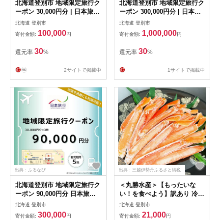
北海道登別市 地域限定旅行ク
北海道登別市 地域限定旅行ク
ーポン 30,000円分 | 日本旅行
ーポン 300,000円分 | 日本旅
トラベルクーポン 納税チケッ
行 トラベルクーポン 納税チ
北海道 登別市
北海道 登別市
ト 旅行 宿泊券 ホテル 観光
ケット 旅行 宿泊券 ホテル 観
100,000
1,000,000
寄付金額:
円
寄付金額:
円
旅行 旅行券 交通費 体験 宿泊
光 旅行 旅行券 交通費 体験
夏休み 冬休み 家族旅行 ひと
宿泊 夏休み 冬休み 家族旅行
30
30
還元率
%
還元率
%
り旅 カップル 夫婦 親子 登別
ひとり旅 カップル 夫婦 親子
市旅行
登別市旅行
2サイトで掲載中
1サイトで掲載中
出典：ふるなび
出典：三越伊勢丹ふるさと納税
北海道登別市 地域限定旅行ク
＜丸勝水産＞【もったいな
ーポン 90,000円分 日本旅行
い！を食べよう】訳あり 冷凍
トラベルクーポン 納税チケッ
ボイルずわいがに足 600g
北海道 登別市
北海道 登別市
ト 旅行 宿泊券 ホテル 観光
300,000
21,000
寄付金額:
円
寄付金額:
円