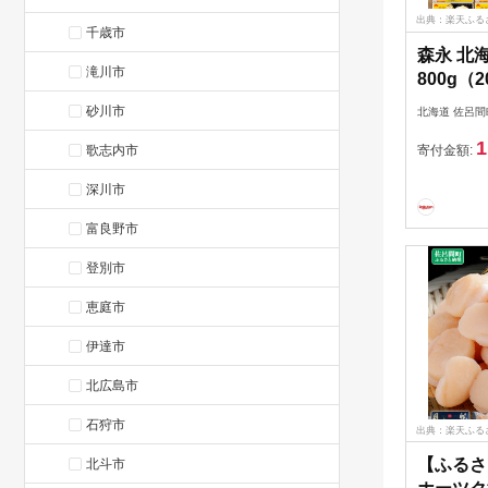
出典：楽天ふる
千歳市
森永 北
滝川市
800g（
ープサロ
砂川市
北海道 佐呂間
佐呂間町
1
加塩 【
歌志内市
寄付金額:
道バター
深川市
富良野市
登別市
恵庭市
伊達市
北広島市
石狩市
出典：楽天ふる
【ふるさ
北斗市