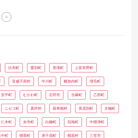
012
››
比布町
愛別町
美瑛町
上富良野町
町
音威子府村
中川町
幌加内町
増毛町
安平町
むかわ町
石狩市
当麻町
乙部町
ニセコ町
真狩村
留寿都村
喜茂別町
京極町
仁木町
余市町
白糠町
別海町
中標津町
浜中町
標茶町
弟子屈町
鶴居村
三笠市