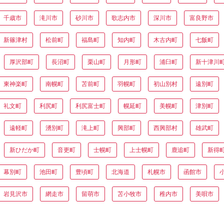
千歳市
滝川市
砂川市
歌志内市
深川市
富良野市
新篠津村
松前町
福島町
知内町
木古内町
七飯町
厚沢部町
長沼町
栗山町
月形町
浦臼町
新十津川
東神楽町
南幌町
苫前町
羽幌町
初山別村
遠別町
礼文町
利尻町
利尻富士町
幌延町
美幌町
津別町
遠軽町
湧別町
滝上町
興部町
西興部村
雄武町
新ひだか町
音更町
士幌町
上士幌町
鹿追町
新得
幕別町
池田町
豊頃町
北海道
札幌市
函館市
岩見沢市
網走市
留萌市
苫小牧市
稚内市
美唄市