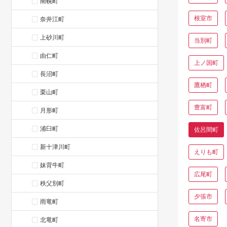
南幌町
根室市
奈井江町
上砂川町
当別町
由仁町
上ノ国町
長沼町
鷹栖町
栗山町
豊富町
月形町
浦臼町
佐呂間町
新十津川町
えりも町
妹背牛町
広尾町
秩父別町
夕張市
雨竜町
名寄市
北竜町