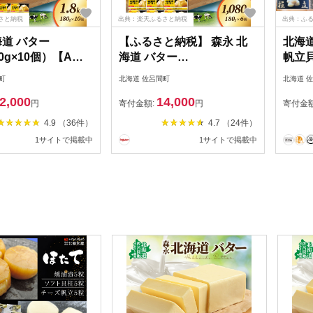
さと納税
出典：楽天ふるさと納税
出典：ふ
海道 バター
【ふるさと納税】 森永 北
北海
00g×10個）【Aコ
海道 バター
帆立貝
マ】 オホーツク
1080g（180g×6個）オホー
町
北海道 佐呂間町
北海道 
 新鮮 生乳 乳製品
ツクの恵み 小分けで使いや
2,000
14,000
バター・森永北海
すい 保存に便利｜【ふるさ
円
寄付金額:
円
寄付金
】
と納税 人気 おすすめ 北海
4.9 （36件）
4.7 （24件）
道 バター 生乳 森永 森永乳
1サイトで掲載中
1サイトで掲載中
業 オホーツク 小分け 朝食
トースト パン お菓子作り
料理 冷蔵 佐呂間町 送料無
料】 SRMM014