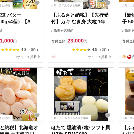
さと納税
出典：楽天ふるさと納税
出典：ふ
海道 バター
【ふるさと納税】【先行受
【新
200g×4個）【Aコ
付】カキ むき身 大粒 1年貝
子 5
マ】 オホーツク
1kg（500g無水パック×2）
ーツク
町
北海道 佐呂間町
北海道 
 新鮮 生乳 乳製品
佐呂間産（10月中旬以降順
1,000
23,000
バター・森永北海
次発送開始予定）【 ふるさ
円
寄付金額:
円
寄付金
】
と納税 人気 おすすめ ラン
4.8 （6件）
4.5 （6件）
キング 牡蠣 カキ かき 貝 牡
1サイトで掲載中
1サイトで掲載中
蠣貝 BBQ 貝類 冷蔵 海鮮
オホーツク 北海道 佐呂間
町 送料無料 】 SRMA001
さと納税
出典：JRE MALLふるさと納税
出典：楽
と納税】北海道オ
ほたて 燻油漬7粒･ソフト貝
【ふ