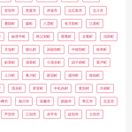
登別市
恵庭市
伊達市
北広島市
北斗市
鹿部町
森町
八雲町
長万部町
江差町
町
妹背牛町
秩父別町
雨竜町
北竜町
沼田町
天塩町
猿払村
浜頓別町
中頓別町
枝幸町
斜里町
清里町
小清水町
訓子府町
置戸町
上川町
東川町
新冠町
浦河町
様似町
町
清水町
芽室町
中札内村
更別村
大樹町
小樽市
旭川市
室蘭市
釧路市
帯広市
北見市
芦別市
江別市
赤平市
紋別市
士別市