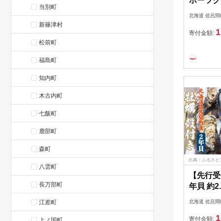
ホーツク
当別町
500g 
北海道 佐呂間
人気 お
新篠津村
1
ホタテ 
寄付金額:
松前町
貝柱 ほ
帆立刺身
福島町
新鮮 オ
道 佐呂
知内町
SRMR00
木古内町
七飯町
鹿部町
森町
出典：ふるさと
八雲町
【先行受
長万部町
年貝 約2
佐呂間産
江差町
北海道 佐呂間
次発送開
1
SRMA00
寄付金額:
上ノ国町