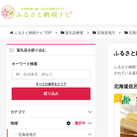
ふるさと納税ナビ TOP
返礼品検索
北海道地方
北海
返礼品を絞り込む
ふるさと
キーワード検索
ふるさと納税
されている返
すべての条件をクリア
北海道佐呂
絞り込み
1
カテゴリ
地域
選択中
北海道地方