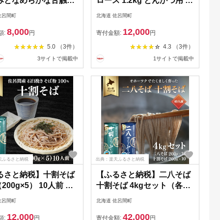
みとなめらかな舌触り
ロース 1.2kg とんかつ用 【
450g×2本 【 ふるさと
ふるさと納税 人気 おすす
佐呂間町
北海道 佐呂間町
人気 おすすめ ランキ
め ランキング 肉 豚肉 豚ロ
8,000
12,000
菓子 和菓子 ようかん
ース とんかつ用 三元豚 サ
額:
円
寄付金額:
円
 羊羹 小豆 本練り 甘
ロマ豚 四軒團 おいしい 北
5.0 （3件）
4.3 （3件）
味しい 北海道 佐呂間
海道 佐呂間町 送料無料 】
3サイトで掲載中
1サイトで掲載中
料無料 】 SRMJ014
SRMM011
天ふるさと納税
出典：楽天ふるさと納税
るさと納税】十割そば
【ふるさと納税】二八そば
（200g×5） 10人前 佐
十割そば 4kgセット（各
 【 ふるさと納税 人
200g×10） 40人前 佐呂間
佐呂間町
北海道 佐呂間町
すすめ ランキング 加
産 【 ふるさと納税 人気 お
12,000
42,000
 麺類 そば 蕎麦 ソバ
すすめ ランキング 加工食
額:
円
寄付金額:
円