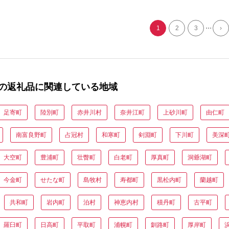
SRMI
...
1
2
3
›
の返礼品に関連している地域
足寄町
陸別町
赤井川村
奈井江町
上砂川町
由仁町
南富良野町
占冠村
和寒町
剣淵町
下川町
美深
大空町
豊浦町
壮瞥町
白老町
厚真町
洞爺湖町
今金町
せたな町
島牧村
寿都町
黒松内町
蘭越町
共和町
岩内町
泊村
神恵内村
積丹町
古平町
羅臼町
日高町
平取町
浦幌町
釧路町
厚岸町