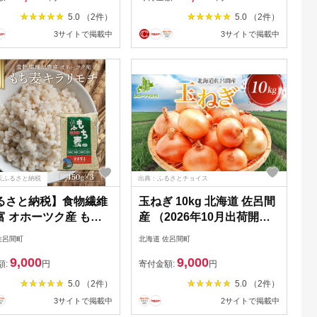
そば 十割ソバ 十割蕎
品 麺類 そば 蕎麦 ソバ 二八
5.0 （2件）
5.0 （2件）
海道 佐呂間町 送料無
そば 十割そば 二八ソバ 十
3サイトで掲載中
3サイトで掲載中
SRMI019
割ソバ 北海道 佐呂間町 送
料無料 】 SRMI027
天ふるさと納税
出典：ふるさとチョイス
るさと納税】食物繊維
玉ねぎ 10kg 北海道 佐呂間
富 オホーツク産 もち
産 （2026年10月出荷開始
キラリモチ」450g×3
先行予約） 【 ふるさと納
佐呂間町
北海道 佐呂間町
るさと納税 人気 おす
税 人気 おすすめ ランキン
9,000
9,000
ランキング 穀物 麦 大
グ 野菜 玉ねぎ タマネギ た
額:
円
寄付金額:
円
ち麦 餅麦 モチ麦 ムギ
まねぎ おいしい 美味しい
5.0 （2件）
5.0 （2件）
繊維 もち麦ごはん 北
新鮮 北海道 佐呂間町 送料
3サイトで掲載中
2サイトで掲載中
佐呂間町 送料無料 】
無料 】 SRMM019