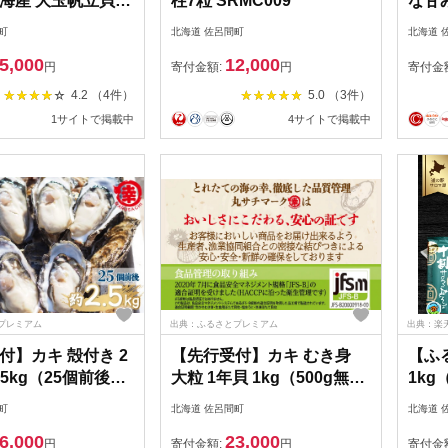
海産 大玉帆立貝柱
柱7粒 SRMC009
な甘
1kg【 ふるさと納税
羊羹 
町
北海道 佐呂間町
北海道 
すすめ ランキング
納税 
5,000
12,000
ほたて 帆立 ホタテ
ング 
円
寄付金額:
円
寄付金
たて貝柱 貝柱 刺身
羊かん
4.2 （4件）
5.0 （3件）
 刺身ホタテ 魚介
い 美
1サイトで掲載中
4サイトで掲載中
ホーツク海産 北海
町 送
間町 送料無料 】
1
プレミアム
出典：ふるさとプレミアム
出典：楽
付】カキ 殻付き 2
【先行受付】カキ むき身
【ふ
.5kg（25個前後）
大粒 1年貝 1kg（500g無水
1kg
（10月中旬以降順
パック×2） 佐呂間産（10
呂間産
町
北海道 佐呂間町
北海道 
始予定）
月中旬以降順次発送開始予
気 お
6,000
23,000
2
定） SRMA001
工食品
円
寄付金額:
円
寄付金