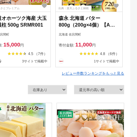
るさとプレミアム
出典：楽天ふるさと納税
出典
道オホーツク海産 大玉
森永 北海道 バター
【
柱 500g SRMR001
800g（200g×4個）【Aコ
付
ープサロマ】 オホーツク
1
佐呂間町
北海道 佐呂間町
北海
佐呂間町 新鮮 生乳 乳製品
佐
15,000
11,000
加塩 【バター・森永北海
次
額:
円
寄付金額:
円
寄
道バター】
と
4.5 （7件）
4.8 （6件）
キ
3サイトで掲載中
1サイトで掲載中
蠣
オ
レビュー件数ランキングをもっと見る
町