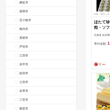
網走市
留萌市
出典：楽天ふる
苫小牧市
ほたて珍
粒・ソフ
稚内市
ズ帆立5
北海道 佐呂間
美唄市
呂間 【
1
タテ・魚
寄付金額:
芦別市
燻製】
江別市
赤平市
紋別市
士別市
名寄市
三笠市
根室市