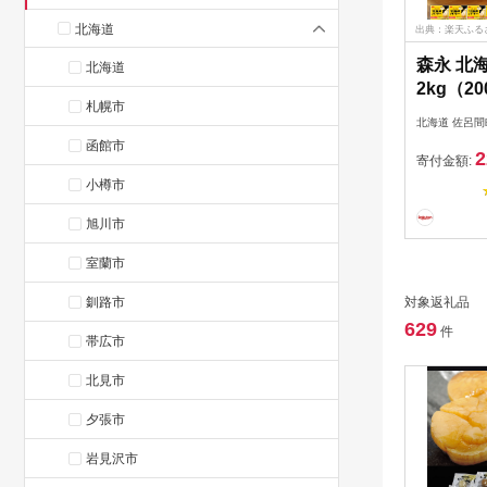
北海道
出典：楽天ふる
森永 北
北海道
2kg（2
札幌市
ープサロ
北海道 佐呂間
佐呂間町
函館市
2
加塩 【
寄付金額:
道バター
小樽市
旭川市
室蘭市
釧路市
対象返礼品
629
件
帯広市
北見市
夕張市
岩見沢市