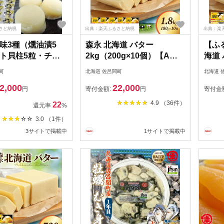
さと納税
出典：楽天ふるさと納税
出典：楽
味3種（燻油漬5
森永 北海道 バター
【ふ
ト貝柱5粒・チー
2kg（200g×10個）【Aコ
海道
粒）オホーツク佐
ープサロマ】 オホーツク
108
町
北海道 佐呂間町
北海道 
魚貝類・帆立・ホ
佐呂間町 新鮮 生乳 乳製品
ツク
2,000
22,000
貝類・加工食品・
加塩 【バター・森永北海
すい
円
寄付金額:
円
寄付金
道バター】
と納税
4.9 （36件）
22
還元率
%
道 バ
3.0 （1件）
業 オ
3サイトで掲載中
1サイトで掲載中
トー
料理 
料】 