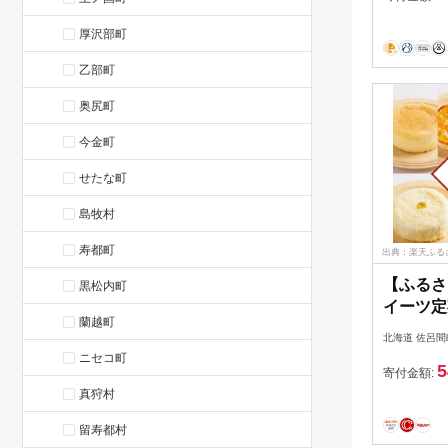
厚沢部町
乙部町
奥尻町
今金町
せたな町
島牧村
寿都町
出典：楽天ふる
【ふるさ
黒松内町
イーツ定
蘭越町
納税 人
北海道 佐呂間
ング チ
ニセコ町
5
デーケー
寄付金額:
プリン 
真狩村
便 北海
留寿都村
料 】 SR