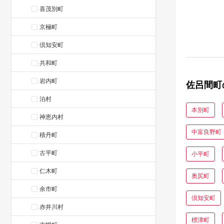
喜茂別町
京極町
倶知安町
共和町
岩内町
佐呂間町
泊村
本別町
神恵内村
中富良野町
積丹町
古平町
小平町
仁木町
奥尻町
余市町
倶知安町
赤井川村
標津町