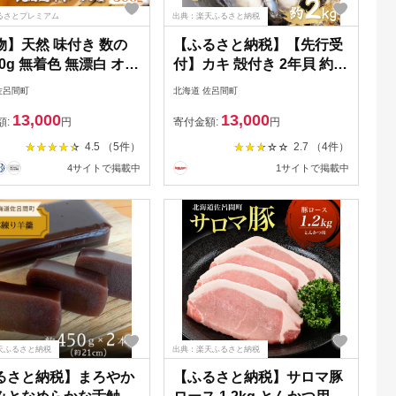
るさとプレミアム
出典：楽天ふるさと納税
物】天然 味付き 数の
【ふるさと納税】【先行受
00g 無着色 無漂白 オホ
付】カキ 殻付き 2年貝 約
産 SRMA037
2kg（20個前後） 佐呂間産
佐呂間町
北海道 佐呂間町
（10月中旬以降順次発送開
13,000
13,000
始予定） 【 ふるさと納税
額:
円
寄付金額:
円
人気 おすすめ ランキング
4.5 （5件）
2.7 （4件）
牡蠣 カキ かき 貝 牡蠣貝 殻
4サイトで掲載中
1サイトで掲載中
付き 贈答 バーベキュー 冷
蔵 海鮮 オホーツク 北海道
佐呂間町 送料無料 】
SRMA012
天ふるさと納税
出典：楽天ふるさと納税
るさと納税】まろやか
【ふるさと納税】サロマ豚