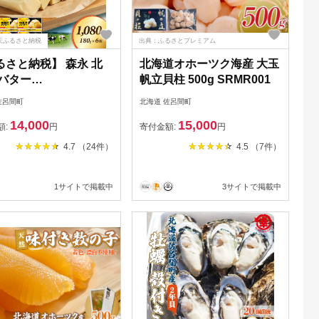
天ふるさと納税
出典：ふるさとプレミアム
るさと納税】 森永 北
北海道オホーツク海産 大玉
 バター
帆立貝柱 500g SRMR001
0g（180g×6個）オホー
佐呂間町
北海道 佐呂間町
の恵み 小分けで使いや
14,000
15,000
 保存に便利｜【ふるさ
額:
円
寄付金額:
円
 人気 おすすめ 北海
4.7 （24件）
4.5 （7件）
ター 生乳 森永 森永乳
ホーツク 小分け 朝食
1サイトで掲載中
3サイトで掲載中
スト パン お菓子作り
冷蔵 佐呂間町 送料無
SRMM014