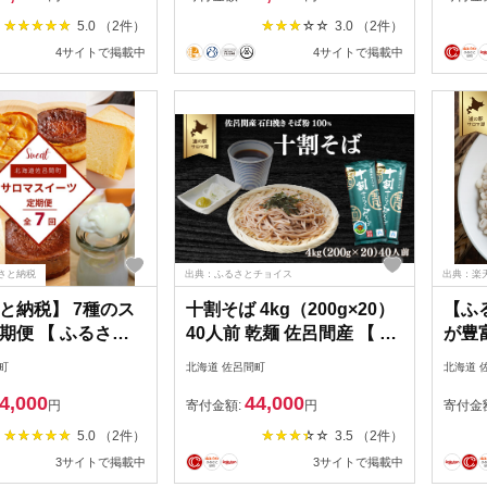
十割
5.0 （2件）
3.0 （2件）
麦 北
4サイトで掲載中
4サイトで掲載中
料 】 
さと納税
出典：ふるさとチョイス
出典：楽
と納税】 7種のス
十割そば 4kg（200g×20）
【ふ
期便 【 ふるさと
40人前 乾麺 佐呂間産 【 ふ
が豊
気 おすすめ ランキ
るさと納税 人気 おすすめ
麦 「
町
北海道 佐呂間町
北海道 
ーズケーキ ブラン
ランキング 加工食品 麺類
【 ふ
4,000
44,000
キ アップルパイ
そば 蕎麦 ソバ 十割そば 十
すめ 
円
寄付金額:
円
寄付金
チョコチーズ 定期
割ソバ 十割蕎麦 北海道 佐
麦 も
5.0 （2件）
3.5 （2件）
道 佐呂間町 送料無
呂間町 送料無料 】
食物
3サイトで掲載中
3サイトで掲載中
MJ064
SRMI021
海道 