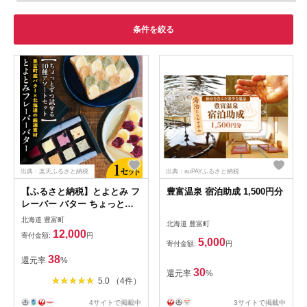
条件を絞る
出典：楽天ふるさと納税
出典：auPAYふるさと納税
【ふるさと納税】とよとみ フ
豊富温泉 宿泊助成 1,500円分
レーバー バター ちょっとず
つ試せる【10種アソートセッ
北海道 豊富町
北海道 豊富町
ト】/ 北海道バター パンバタ
12,000
寄付金額:
円
ー バターごはん トースト ご
5,000
寄付金額:
円
飯 乳製品 ギフト お取り寄せ
38
還元率
%
北海道産 北海道 豊富町
30
還元率
%
5.0 （4件）
4サイトで掲載中
3サイトで掲載中