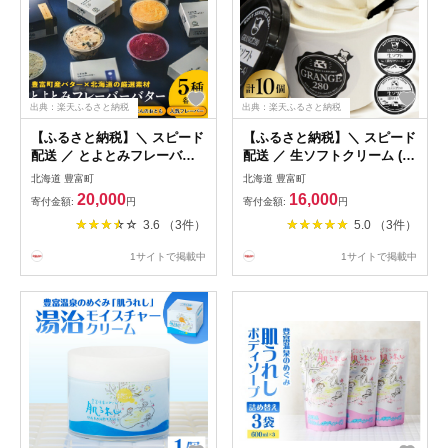
出典：楽天ふるさと納税
出典：楽天ふるさと納税
【ふるさと納税】＼ スピード
【ふるさと納税】＼ スピード
配送 ／ とよとみフレーバー
配送 ／ 生ソフトクリーム (
バター 5種 ( 選べる : パンの
選べる : 濃厚 ミルク / 濃厚
北海道 豊富町
北海道 豊富町
おともセット / ごはんのおと
クリーム / 2種 セット ) 計10
20,000
16,000
寄付金額:
円
寄付金額:
円
もセット / 人気フレーバーセ
個 | ソフトクリーム アイスク
3.6 （3件）
5.0 （3件）
ット) | 北海道バター バター
リーム カップアイス サロベ
有塩バター ごはん パン トー
ツ牛乳 食べ比べ 詰め合わせ
1サイトで掲載中
1サイトで掲載中
スト 乳製品 豊富牛乳 冷凍 贈
スイーツ ギフト 贈り物 プレ
り物 ギフト お取り寄せ 北海
ゼント お取り寄せ 冷凍 北海
道 豊富町
道 豊富町