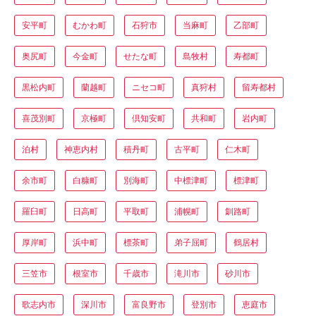
安平町
むかわ町
石狩市
当麻町
乙部町
奥尻町
今金町
せたな町
島牧村
寿都町
黒松内町
蘭越町
ニセコ町
真狩村
留寿都村
喜茂別町
京極町
倶知安町
共和町
岩内町
泊村
神恵内村
積丹町
古平町
仁木町
余市町
白糠町
別海町
中標津町
標津町
羅臼町
日高町
平取町
浦幌町
釧路町
厚岸町
浜中町
標茶町
弟子屈町
鶴居村
三笠市
根室市
千歳市
滝川市
砂川市
歌志内市
深川市
富良野市
登別市
恵庭市