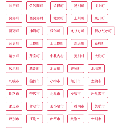
置戸町
佐呂間町
遠軽町
湧別町
滝上町
興部町
西興部村
雄武町
上川町
東川町
新冠町
浦河町
様似町
えりも町
新ひだか町
音更町
士幌町
上士幌町
鹿追町
新得町
清水町
芽室町
中札内村
更別村
大樹町
広尾町
幕別町
池田町
豊頃町
北海道
札幌市
函館市
小樽市
旭川市
室蘭市
釧路市
帯広市
北見市
夕張市
岩見沢市
網走市
留萌市
苫小牧市
稚内市
美唄市
芦別市
江別市
赤平市
紋別市
士別市