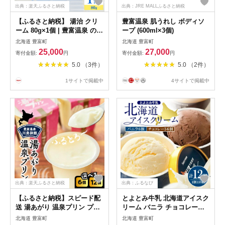
出典：楽天ふるさと納税
出典：JRE MALLふるさと納税
【ふるさと納税】 湯治 クリ
豊富温泉 肌うれし ボディソ
ーム 80g×1個 | 豊富温泉 のめ
ープ (600ml×3個)
ぐみ 肌うれし モイスチャー
北海道 豊富町
北海道 豊富町
クリーム 保湿クリーム 保湿
25,000
27,000
寄付金額:
円
寄付金額:
円
ボディケア スキンケア 敏感
5.0 （3件）
5.0 （2件）
肌 送料無料 おすすめ 北海道
豊富町
1サイトで掲載中
4サイトで掲載中
出典：楽天ふるさと納税
出典：ふるなび
【ふるさと納税】スピード配
とよとみ牛乳 北海道アイスク
送 湯あがり 温泉プリン プレ
リーム バニラ チョコレート
ーン 120g ( 選べる : 6個 / 12
計12個
北海道 豊富町
北海道 豊富町