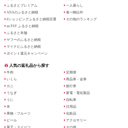
ふるさとプレミアム
一人暮らし
ANAのふるさと納税
食べ物以外
dショッピングふるさと納税百選
その他のランキング
au PAY ふるさと納税
ふるさと本舗
ヤフーのふるさと納税
マイナビふるさと納税
ポイント還元キャンペーン
人気の返礼品から探す
牛肉
定期便
いくら
商品券・金券
カニ
旅行券
うなぎ
家電・電化製品
うに
自転車
米
日用品
果物・フルーツ
化粧品
ビール
アクセサリー
菓子・スイーツ
その他