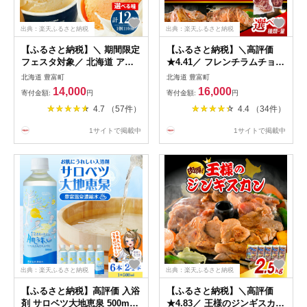
出典：楽天ふるさと納税
出典：楽天ふるさと納税
【ふるさと納税】＼ 期間限定
【ふるさと納税】＼高評価
フェスタ対象／ 北海道 アイ
★4.41／ フレンチラムチョッ
スクリーム 110ml 12個 ( 選べ
プ ラム肩ロース 選べる 種類
北海道 豊富町
北海道 豊富町
る バニラ・チョコレート セ
/ 内容量 | 肩ロース 生ラム ラ
14,000
16,000
寄付金額:
円
寄付金額:
円
ット / バニラ / メロン ) セイ
ム肉 ラム 羊肉 ジンギスカン
4.7 （57件）
4.4 （34件）
コーマート セイコマ セコマ
骨付 高級食材 バーベキュー
アイス 詰め合わせ 食べ比べ
BBQ 焼き肉 お取り寄せ ギフ
1サイトで掲載中
1サイトで掲載中
贈答 プレゼント お取り寄せ
ト 冷凍 食べ比べ ヘルシー 高
人気 美味しい スイーツ 夏ギ
タンパク質 北海道 豊富町
フト 豊富町
出典：楽天ふるさと納税
出典：楽天ふるさと納税
【ふるさと納税】高評価 入浴
【ふるさと納税】＼高評価
剤 サロベツ大地恵泉 500ml (
★4.83／ 王様のジンギスカン