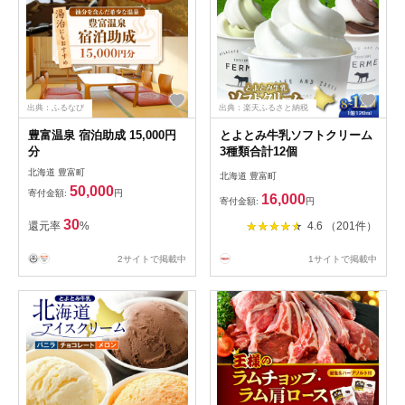
出典：ふるなび
出典：楽天ふるさと納税
豊富温泉 宿泊助成 15,000円
とよとみ牛乳ソフトクリーム
分
3種類合計12個
北海道 豊富町
北海道 豊富町
50,000
寄付金額:
円
16,000
寄付金額:
円
30
還元率
%
4.6 （201件）
2サイトで掲載中
1サイトで掲載中