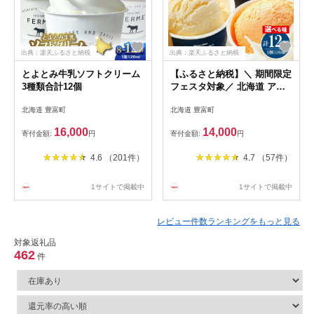
出典：楽天ふるさと納税
出典：楽天ふるさと納税
とよとみ牛乳ソフトクリーム
【ふるさと納税】＼ 期間限定
3種類合計12個
フェスタ対象／ 北海道 アイ
スクリーム 110ml 12個 ( 選べ
北海道 豊富町
北海道 豊富町
る バニラ・チョコレート セ
ット / バニラ / メロン ) セイ
16,000
14,000
寄付金額:
円
寄付金額:
円
コーマート セイコマ セコマ
アイス 詰め合わせ 食べ比べ
4.6 （201件）
4.7 （57件）
贈答 プレゼント お取り寄せ
人気 美味しい スイーツ 夏ギ
フト 豊富町
1サイトで掲載中
1サイトで掲載中
レビュー件数ランキングをもっと見る
対象返礼品
462
件