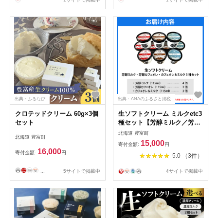
かず 惣菜 冷凍 クール 北海道
浴用 温泉成分 セット サロベ
豊富町
ツ とよとみ 常温 北海道 豊富
町
出典：ふるなび
出典：ANAのふるさと納税
クロテッドクリーム 60g×3個
生ソフトクリーム ミルクetc3
セット
種セット【芳醇ミルク／芳醇
カフェオレ／カフェオレ&ミ
北海道 豊富町
北海道 豊富町
ルク】 計10個
15,000
寄付金額:
円
16,000
寄付金額:
円
5.0 （3件）
...
5サイトで掲載中
4サイトで掲載中