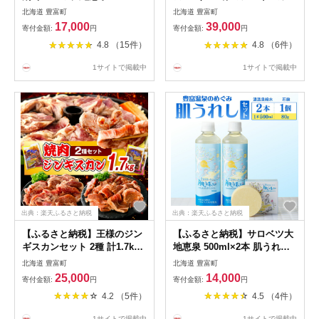
選べる本数 : 6本 / 24本) | 豊
味付き ラムロース 5袋 計
北海道 豊富町
北海道 豊富町
富温泉 濃縮 温泉水 豊富温泉
2.5kg | ジンギスカン 羊肉 ラ
17,000
39,000
寄付金額:
円
寄付金額:
円
のめぐみ 肌うれし 肌水 化粧
ム肉 ラム 生 生ラム 味付き肉
4.8 （15件）
4.8 （6件）
水 温泉成分 セット 敏感肌 ス
厚切り 肉厚 やわらか 特製だ
キンケア 自宅温泉 温浴 贈り
れ 焼肉 冷凍 小分け バーベキ
1サイトで掲載中
1サイトで掲載中
物 ギフト ご当地 常温 リラッ
ュー BBQ 大容量 詰め合わせ
クス おすすめ 人気 北海道 豊
セット 冷凍 北海道 豊富町
富町
出典：楽天ふるさと納税
出典：楽天ふるさと納税
【ふるさと納税】王様のジン
【ふるさと納税】サロベツ大
ギスカンセット 2種 計1.7kg |
地恵泉 500ml×2本 肌うれし
ジンギスカン ラムジンギスカ
石鹸 80g×1個セット | 豊富温
北海道 豊富町
北海道 豊富町
ン ラムロース ロース 羊肉 ラ
泉 濃縮温泉水 豊富温泉のめ
25,000
14,000
寄付金額:
円
寄付金額:
円
ム肉 ラム 羊 味付ジンギスカ
ぐみ 肌うれし 濃縮 温泉水 入
4.2 （5件）
4.5 （4件）
ン 味付き 焼き肉 焼肉 ソウル
浴剤 温泉成分 石けん せっけ
フード ご当地グルメ 特製 お
ん ソープ ボディケア 入浴剤
1サイトで掲載中
1サイトで掲載中