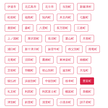
伊達市
北広島市
北斗市
当別町
新篠津村
松前町
福島町
知内町
木古内町
七飯町
鹿部町
森町
八雲町
長万部町
江差町
上ノ国町
厚沢部町
長沼町
栗山町
月形町
浦臼町
新十津川町
妹背牛町
秩父別町
雨竜町
北竜町
沼田町
鷹栖町
東神楽町
南幌町
苫前町
羽幌町
初山別村
遠別町
天塩町
猿払村
浜頓別町
中頓別町
枝幸町
豊富町
礼文町
利尻町
利尻富士町
幌延町
美幌町
津別町
斜里町
清里町
小清水町
訓子府町