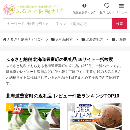
限度額をチェック
お気に入り
メニュー
検索
ふるさと納税ナビ TOP
返礼品検索
北海道地方
北海道
ふるさと納税 北海道豊富町の返礼品 16サイト一括検索
ふるさと納税でもらえる北海道豊富町の返礼品（462件）一覧ページです。
還元率やレビュー件数順などに並べ替え可能です。主要な16の人気ふるさ
と納税サイトに掲載されている返礼品を1回でまとめて検索できて便利で
す。
北海道豊富町の返礼品 レビュー件数ランキングTOP10
1
2