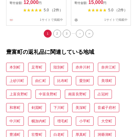
個 ) | 温泉 プリン ミルクプリ
12,000
15,000
寄付金額:
円
寄付金額:
円
ン 白いプリン 牛乳プリン 豊
5.0 （2件）
5.0 （2件）
富牛乳 サロベツ デザート 洋
菓子 ギフト 食べ比べ セット
1サイトで掲載中
1サイトで掲載中
冷蔵 チルド お取り寄せ 川島
旅館 北海道 豊富町 スイーツ
...
1
2
3
›
››
豊富町の返礼品に関連している地域
本別町
足寄町
陸別町
赤井川村
奈井江町
上砂川町
由仁町
比布町
愛別町
美瑛町
上富良野町
中富良野町
南富良野町
占冠村
和寒町
剣淵町
下川町
美深町
音威子府村
中川町
幌加内町
増毛町
小平町
大空町
豊浦町
壮瞥町
白老町
厚真町
洞爺湖町