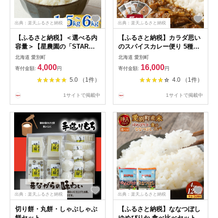
出典：楽天ふるさと納税
出典：楽天ふるさと納税
【ふるさと納税】＜選べる内
【ふるさと納税】カラダ思い
容量＞【星農園の「STAR
のスパイスカレー便り 5種セ
RICE」】 ゆめぴりか 1パッ
ット 手作りカレー レトルト
北海道 愛別町
北海道 愛別町
ク2合 1パック / 5パック / 10
カレー スパイスカレー カレ
4,000
16,000
寄付金額:
円
寄付金額:
円
パック / 20パック ｜ 令和7年
ー スパイス コク 冷蔵 北海道
5.0 （1件）
4.0 （1件）
度産 最上品質米 ご飯 ごはん
愛別町 送料無料
米 お米 おこめ ライス おにぎ
1サイトで掲載中
1サイトで掲載中
り お弁当 小分けサイズ 真空
長期保存 家庭用 自宅用 産地
直送 送料無料
出典：楽天ふるさと納税
出典：楽天ふるさと納税
切り餅・丸餅・しゃぶしゃぶ
【ふるさと納税】ななつぼし
餅セット
ゆめぴりか 食べ比べセット