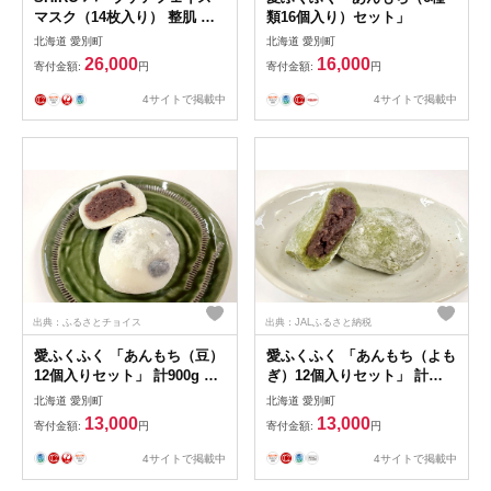
マスク（14枚入り） 整肌 ひ
類16個入り）セット」
きしめ 北海道 愛別町
北海道 愛別町
北海道 愛別町
26,000
16,000
寄付金額:
円
寄付金額:
円
4サイトで掲載中
4サイトで掲載中
出典：ふるさとチョイス
出典：JALふるさと納税
愛ふくふく 「あんもち（豆）
愛ふくふく 「あんもち（よも
12個入りセット」 計900g 豆
ぎ）12個入りセット」 計
まめ マメ 餅 もち モチ あん
900g よもぎ 蓬 ヨモギ 餅 も
北海道 愛別町
北海道 愛別町
もち 餡もち 餡モチ あん餅 あ
ち モチ あんもち 餡もち 餡モ
13,000
13,000
寄付金額:
円
寄付金額:
円
ん餅 あん餅 杵つき 餅米 もち
チ あん餅 あん餅 あん餅 杵つ
米 モチ米 国産
き 餅米 もち米 モチ米 国産
4サイトで掲載中
4サイトで掲載中