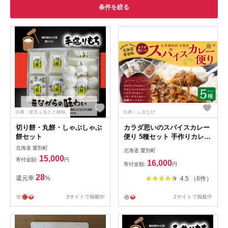
条件を絞る
出典：楽天ふるさと納税
出典：ふるなび
切り餅・丸餅・しゃぶしゃぶ
カラダ思いのスパイスカレー
餅セット
便り 5種セット 手作りカレー
レトルトカレー スパイスカレ
北海道 愛別町
北海道 愛別町
ー カレー 冷蔵
15,000
寄付金額:
円
16,000
寄付金額:
円
28
還元率
%
4.5 （6件）
3サイトで掲載中
2サイトで掲載中