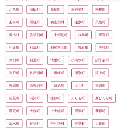
北竜町
沼田町
鷹栖町
東神楽町
南幌町
苫前町
羽幌町
初山別村
遠別町
天塩町
猿払村
浜頓別町
中頓別町
枝幸町
豊富町
礼文町
利尻町
利尻富士町
幌延町
美幌町
津別町
斜里町
清里町
小清水町
訓子府町
置戸町
佐呂間町
遠軽町
湧別町
滝上町
興部町
西興部村
雄武町
上川町
東川町
新冠町
浦河町
様似町
えりも町
新ひだか町
音更町
士幌町
上士幌町
鹿追町
新得町
清水町
芽室町
中札内村
更別村
大樹町