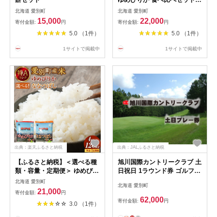
＜選べる定期便＞ 1回 3回 6
北海道 愛別町
北海道 愛別町
回 12回 / 2種 食べ比べ セッ
15,000
22,000
寄付金額:
円
寄付金額:
円
ト お米 おこめ こめ コメ ご
5.0 （1件）
5.0 （1件）
飯 白米 精米 特A クリーン米
定期便 国産 北海道 愛別町産
1サイトで掲載中
1サイトで掲載中
米 愛別町 送料無料
出典：楽天ふるさと納税
出典：JALふるさと納税
【ふるさと納税】＜選べる種
旭川国際カントリークラブ 土
類・容量・定期便＞ ゆめぴり
日祝日 1ラウンド券 ゴルフ
か ななつぼし / 4kg 7kg
ゴルフ場利用券 北海道 愛別
北海道 愛別町
北海道 愛別町
10kg / 1回 3回 6回 12回 | お
町
21,000
寄付金額:
円
米 米 こめ ご飯 ライス 白米
62,000
寄付金額:
円
3.0 （1件）
精米 特A イエスクリーン米
甘い ブランド米 小分け 備蓄