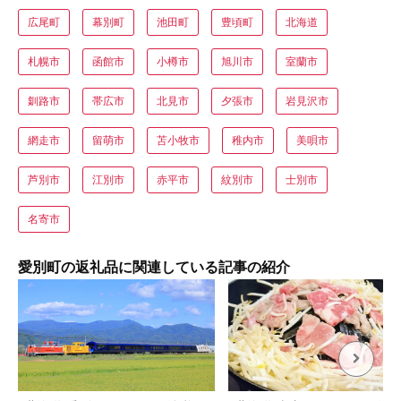
広尾町
幕別町
池田町
豊頃町
北海道
札幌市
函館市
小樽市
旭川市
室蘭市
釧路市
帯広市
北見市
夕張市
岩見沢市
網走市
留萌市
苫小牧市
稚内市
美唄市
芦別市
江別市
赤平市
紋別市
士別市
名寄市
愛別町の返礼品に関連している記事の紹介