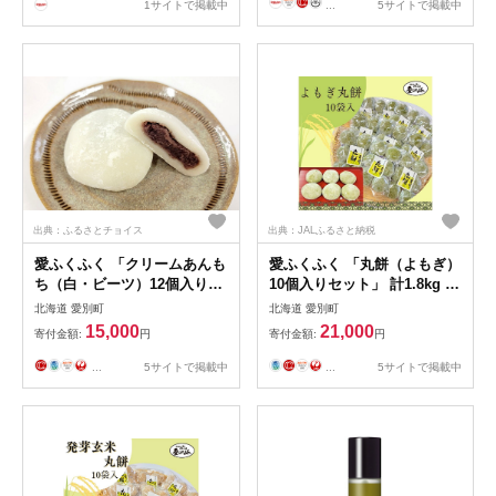
...
5サイトで掲載中
1サイトで掲載中
定期便 国産 北海道 愛別町産
送料無料
出典：ふるさとチョイス
出典：JALふるさと納税
愛ふくふく 「クリームあんも
愛ふくふく 「丸餅（よもぎ）
ち（白・ビーツ）12個入りセ
10個入りセット」 計1.8kg よ
ット」 計840g クリーム 餅
もぎ 蓬 ヨモギ 餅 もち モチ
北海道 愛別町
北海道 愛別町
もち モチ あんもち 餡もち 餡
丸餅 丸もち 丸モチ まる餅 ま
15,000
21,000
寄付金額:
円
寄付金額:
円
モチ あん餅 あん餅 あん餅 杵
るもち まるモチ 杵つき 餅米
つき 餅米 もち米 モチ米 国産
もち米 モチ米 国産
...
5サイトで掲載中
...
5サイトで掲載中