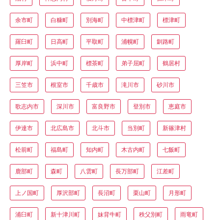
余市町
白糠町
別海町
中標津町
標津町
羅臼町
日高町
平取町
浦幌町
釧路町
厚岸町
浜中町
標茶町
弟子屈町
鶴居村
三笠市
根室市
千歳市
滝川市
砂川市
歌志内市
深川市
富良野市
登別市
恵庭市
伊達市
北広島市
北斗市
当別町
新篠津村
松前町
福島町
知内町
木古内町
七飯町
鹿部町
森町
八雲町
長万部町
江差町
上ノ国町
厚沢部町
長沼町
栗山町
月形町
浦臼町
新十津川町
妹背牛町
秩父別町
雨竜町