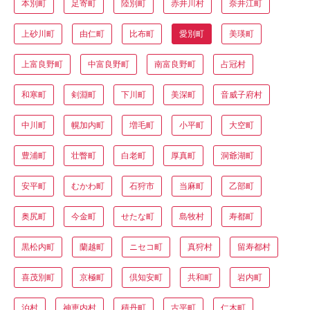
本別町
足寄町
陸別町
赤井川村
奈井江町
上砂川町
由仁町
比布町
愛別町
美瑛町
上富良野町
中富良野町
南富良野町
占冠村
和寒町
剣淵町
下川町
美深町
音威子府村
中川町
幌加内町
増毛町
小平町
大空町
豊浦町
壮瞥町
白老町
厚真町
洞爺湖町
安平町
むかわ町
石狩市
当麻町
乙部町
奥尻町
今金町
せたな町
島牧村
寿都町
黒松内町
蘭越町
ニセコ町
真狩村
留寿都村
喜茂別町
京極町
倶知安町
共和町
岩内町
泊村
神恵内村
積丹町
古平町
仁木町