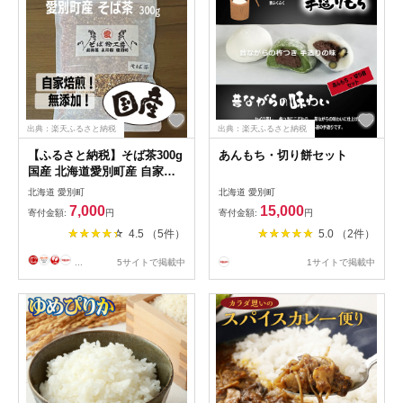
出典：楽天ふるさと納税
出典：楽天ふるさと納税
【ふるさと納税】そば茶300g
あんもち・切り餅セット
国産 北海道愛別町産 自家焙
煎 無添加 【E31101】
北海道 愛別町
北海道 愛別町
7,000
15,000
寄付金額:
円
寄付金額:
円
4.5 （5件）
5.0 （2件）
...
5サイトで掲載中
1サイトで掲載中