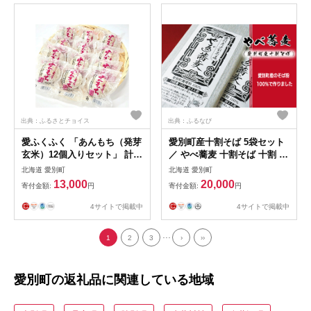
出典：ふるさとチョイス
出典：ふるなび
愛ふくふく 「あんもち（発芽
愛別町産十割そば 5袋セット
玄米）12個入りセット」 計
／ やべ蕎麦 十割そば 十割 蕎
900g 発芽玄米 玄米 げんまい
麦 そば 麺 乾麺 そば粉100％
北海道 愛別町
北海道 愛別町
餅 もち モチ あんもち 餡もち
袋 コシ 時短 手軽 簡単 小分
13,000
20,000
寄付金額:
円
寄付金額:
円
餡モチ あん餅 あん餅 あん餅
け ストック 保存食 常温 国産
杵つき 餅米 もち米 モチ米 国
北海道 愛別町産
4サイトで掲載中
4サイトで掲載中
産
...
1
2
3
›
››
愛別町の返礼品に関連している地域