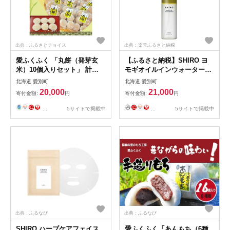
出典：ふるさとチョイス
出典：楽天ふるさと納税
愛ふくふく 「丸餅（発芽玄
【ふるさと納税】SHIRO ヨ
米）10個入りセット」 計
モギオイルインウォーター
1.8kg 発芽玄米 玄米 餅 もち
120mL センシティブ 保湿 北
北海道 愛別町
北海道 愛別町
モチ 丸餅 丸もち 丸モチ まる
海道 愛別町
20,000
21,000
寄付金額:
円
寄付金額:
円
餅 まるもち まるモチ 杵つき
餅米 もち米 モチ米 国産
...
5サイトで掲載中
...
5サイトで掲載中
出典：ふるなび
出典：ふるなび
SHIRO ハーブケアフェイス
愛ふくふく「あんもち（6種