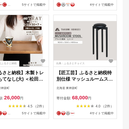
...
5サイトで掲載中
4サイトで掲載中
天ふるさと納税
出典：ふるさとチョイス
るさと納税】木製トレ
【匠工芸】ふるさと納税特
もてなし(大) ＜松田工
別仕様 マッシュルームスツ
雑貨 日用品 キッチン
ール(ブラック)Lサイズ
東神楽町
北海道 東神楽町
トレイ お盆北海道 東
26,000
68,000
町 ふるさと納税 北海
額:
円
寄付金額:
円
4.5 （2件）
4.0 （2件）
...
5サイトで掲載中
4サイトで掲載中