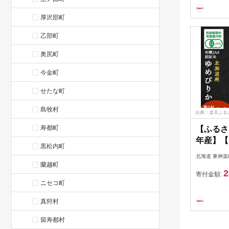
るさと納
人気ブラ
厚沢部町
つぼし 
乙部町
秋 旬
奥尻町
今金町
せたな町
島牧村
出典：楽天ふる
寿都町
【ふるさ
年産】【
黒松内町
ーン実施
北海道 東神楽
ゆめぴり
蘭越町
2
選べる5k
寄付金額:
ニセコ町
海道産 
納税 お
真狩村
海道米 
楽 ふる
留寿都村