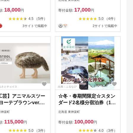
18,000
17,000
額:
円
寄付金額:
円
4.5 （5件）
5.0 （4件）
3サイトで掲載中
2サイトで掲載中
るさとチョイス
出典：ふるなび
工芸】アニマルスツー
☆冬・春期間限定☆スタン
ヨーテブラウンver.2
ダード2名様分宿泊券（1泊
サイズ）
2食付）【森のゆホテル花
東神楽町
北海道 東神楽町
神楽】 宿泊券 ホテル 観光
115,000
100,000
旅行 チケット 北海道ふる
額:
円
寄付金額:
円
さと納税
5.0 （3件）
4.0 （3件）