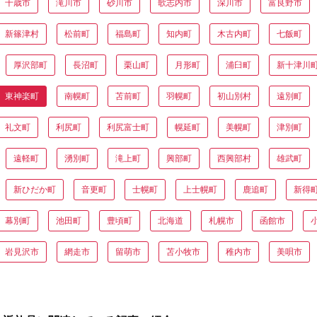
千歳市
滝川市
砂川市
歌志内市
深川市
富良野市
新篠津村
松前町
福島町
知内町
木古内町
七飯町
厚沢部町
長沼町
栗山町
月形町
浦臼町
新十津川
東神楽町
南幌町
苫前町
羽幌町
初山別村
遠別町
礼文町
利尻町
利尻富士町
幌延町
美幌町
津別町
遠軽町
湧別町
滝上町
興部町
西興部村
雄武町
新ひだか町
音更町
士幌町
上士幌町
鹿追町
新得
幕別町
池田町
豊頃町
北海道
札幌市
函館市
岩見沢市
網走市
留萌市
苫小牧市
稚内市
美唄市