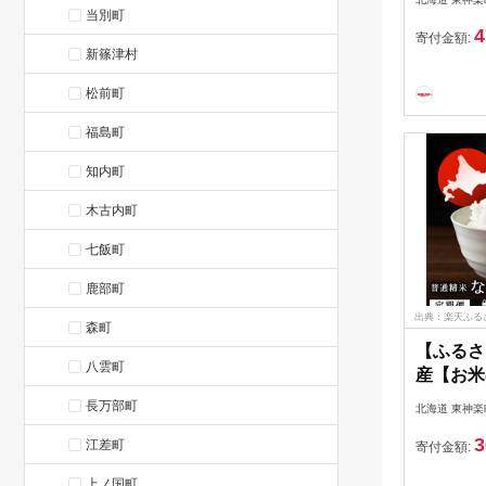
か 選べる
当別町
4
る定期便 
寄付金額:
新篠津村
はん ブ
海道産 
松前町
税 お米
道米 北
福島町
ふるさと
知内町
木古内町
七飯町
鹿部町
出典：楽天ふる
森町
【ふるさ
八雲町
産【お米
ぼし 2k
長万部町
北海道 東神楽
選べる定
3
江差町
お米 ふ
寄付金額:
米 北海
上ノ国町