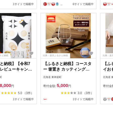
税米 お米 道産米
1サイトで掲載中
...
6サイトで掲載中
ンド 米 こめ なな
精米 ふるさと納税
さと納税
出典：楽天ふるさと納税
出典：楽
と納税】【令和7
【ふるさと納税】コースタ
【ふ
レビューキャンペ
ー 箸置き カッティングボ
イお
】有機JAS認証米
ード セット 木製 おしゃれ
芸＞
町
北海道 東神楽町
北海道 
か（転換期間中）
雑貨 ギフト＜松田工芸＞キ
木製 
8,000
5,000
g〜30kg 国産 北
ッチン 台所 調理 木製 調理
神楽
円
寄付金額:
円
寄付金
令和7年産ふるさと
器具 コースター 箸置き セ
道
5.0 （3件）
3.0 （3件）
米 ふるさと納税 北
ット 木製 食器 雑貨 北海道
1サイトで掲載中
1サイトで掲載中
北海道産お米 東神
東神楽町 ふるさと納税 北
さと納税米 道産米
海道