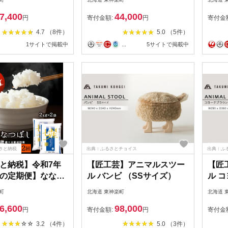
5kg〜30kg 選べ
トボックス 木製 北海道 東
7,400
44,000
お米 こめ 白米 ご
神楽町 ふるさと納税 北海
円
寄付金額:
円
寄付金
ランド米 国産米 北
道
4.7 （8件）
5.0 （5件）
東神楽町ふるさと納
1サイトで掲載中
...
5サイトで掲載中
 ふるさと納税 北海
海道産お米 東神楽
納税米 道産米
さと納税
出典：ふるさとチョイス
出典：ふ
と納税】令和7年
【匠工芸】アニマルスツー
【匠
の定期便】ななつ
ル バンビ （SSサイズ）
ル コ
g×2袋 《普通精米》
（S
町
北海道 東神楽町
北海道 
期便ふるさと納税
6,600
98,000
るさと納税 北海道
円
寄付金額:
円
寄付金
道産お米 東神楽 ふ
3.2 （4件）
5.0 （3件）