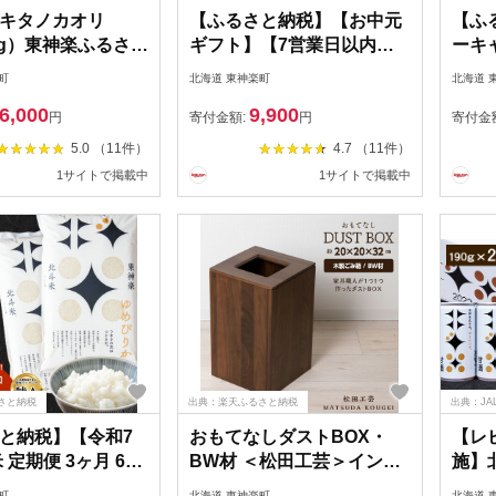
キタノカオリ
【ふるさと納税】【お中元
【ふ
5kg）東神楽ふるさと
ギフト】【7営業日以内発
ーキ
海道ふるさと納税
送】北海道産 ななつぼし
営業
町
北海道 東神楽町
北海道 
東神楽産キタノカオ
白米 選べる5kg～30kg 選
年産
6,000
9,900
強力粉
べる発送時期ふるさと納税
選べる
円
寄付金額:
円
寄付金
お米 ふるさと納税 北海道
送月
5.0 （11件）
4.7 （11件）
米 北海道産お米 東神楽 ふ
るさ
1サイトで掲載中
1サイトで掲載中
るさと納税米 お米 柳沼 道
道産
産米 人気ブランド 米 こめ
納税米
夏ギフト
沼 人
フト
さと納税
出典：楽天ふるさと納税
出典：JA
と納税】【令和7
おもてなしダストBOX・
【レ
 定期便 3ヶ月 6ヶ
BW材 ＜松田工芸＞インテ
施】
ヶ月 北斗米ゆめぴり
リア 雑貨 収納 ゴミ箱 ダス
酒）
町
北海道 東神楽町
北海道 