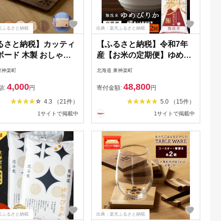
天ふるさと納税
出典：楽天ふるさと納税
るさと納税】カッティ
【ふるさと納税】令和7年
ボード 木製 おしゃれ
産【お米の定期便】ゆめぴ
トドア 雑貨 まな板＜
りか 5kg 《無洗米》 選べ
東神楽町
北海道 東神楽町
工芸＞キッチン 台所
る定期便ふるさと納税 お米
4,000
48,800
木製 調理器具 雑貨 北
ふるさと納税 北海道米 北
額:
円
寄付金額:
円
 東神楽町 ふるさと納
海道産お米 東神楽 ふるさ
4.3 （21件）
5.0 （15件）
北海道
と納税米 お米 道産米 人気
1サイトで掲載中
1サイトで掲載中
ブランド 米 こめ ふるさと
納税 秋 旬
天ふるさと納税
出典：楽天ふるさと納税