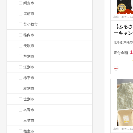
網走市
留萌市
出典：楽天ふる
苫小牧市
【ふるさ
ーキャン
稚内市
営業日以
北海道 東神楽
美唄市
年産】 
1
選べる5k
寄付金額:
芦別市
送月ふる
るさと納
江別市
道産お米
赤平市
納税米 お
気ブラン
紋別市
ト
士別市
名寄市
三笠市
出典：楽天ふる
根室市