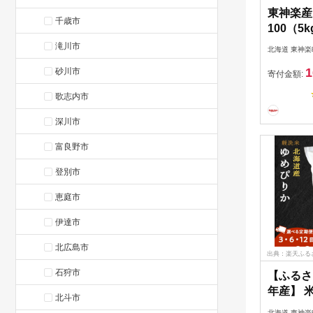
東神楽産
千歳市
100（
納税 北
滝川市
北海道 東神楽
小麦粉 
1
砂川市
リ100 
寄付金額:
歌志内市
深川市
富良野市
登別市
恵庭市
伊達市
北広島市
出典：楽天ふる
石狩市
【ふるさ
年産】 米
北斗市
月 12
北海道 東神楽