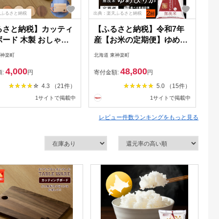
天ふるさと納税
出典：楽天ふるさと納税
出典
るさと納税】カッティ
【ふるさと納税】令和7年
【
ード 木製 おしゃれ
産【お米の定期便】ゆめぴ
ギ
ドア 雑貨 まな板＜
りか 5kg 《無洗米》 選べ
送
東神楽町
北海道 東神楽町
北海
工芸＞キッチン 台所
る定期便ふるさと納税 お米
白
4,000
48,800
木製 調理器具 雑貨 北
ふるさと納税 北海道米 北
べ
額:
円
寄付金額:
円
寄
東神楽町 ふるさと納
海道産お米 東神楽 ふるさ
お
4.3 （21件）
5.0 （15件）
海道
と納税米 お米 道産米 人気
米
1サイトで掲載中
1サイトで掲載中
ブランド 米 こめ ふるさと
る
納税 秋 旬
産
レビュー件数ランキングをもっと見る
夏