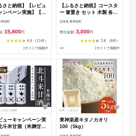
るさと納税】【レビュ
【ふるさと納税】コースタ
ャンペーン実施】【7
ー 箸置き セット 木製 各2
日以内発送】【令和7
個 おしゃれ ギフト ＜松田
東神楽町
北海道 東神楽町
】 北斗米ゆめぴりか
工芸＞コースター 箸置き
15,800
3,000
5kg〜30kg 選べる発
セット 木製 食器 雑貨 北海
額:
円
寄付金額:
円
ふるさと納税 お米 ふ
道 東神楽町 ふるさと納税
4.6 （11件）
3.8 （8件）
と納税 北海道米 北海
北海道
1サイトで掲載中
1サイトで掲載中
お米 東神楽 ふるさと
 お米 道産米 人気 柳
気ブランド こめ 夏ギ
Lふるさと納税
出典：ふるなび
ビューキャンペーン実
東神楽産キタノカオリ
北斗米甘酒（米麹甘
100（5kg）
東神楽町
北海道 東神楽町