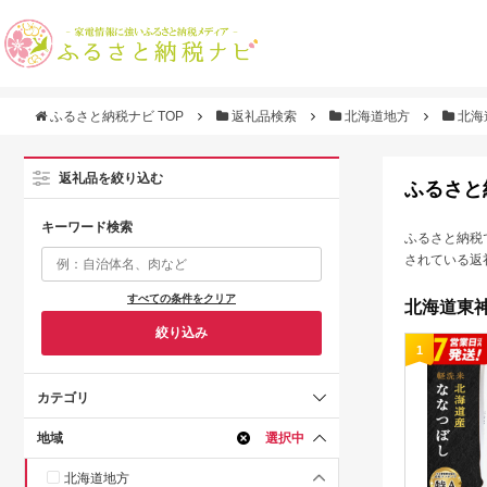
ふるさと納税ナビ TOP
返礼品検索
北海道地方
北海
返礼品を絞り込む
ふるさと
キーワード検索
ふるさと納税
されている返
すべての条件をクリア
北海道東神
絞り込み
1
カテゴリ
地域
選択中
北海道地方