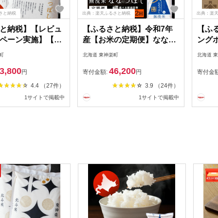
さと納税
出典：楽天ふるさと納税
出典：楽
と納税】【レビュ
【ふるさと納税】令和7年
【ふ
ペーン実施】【7
産【お米の定期便】ななつ
ングボ
内発送】【令和7
ぼし 5kg 《無洗米》 選べ
アウト
町
北海道 東神楽町
北海道 
北斗米ななつぼし
る定期便ふるさと納税 お米
松田
3,800
46,200
g〜30kg 選べる発
ふるさと納税 北海道米 北
調理 
円
寄付金額:
円
寄付金
さと納税 お米 ふ
海道産お米 東神楽 ふるさ
海道 
4.4 （27件）
3.9 （24件）
税 北海道米 北海
と納税米 お米 道産米 人気
税 北
1サイトで掲載中
1サイトで掲載中
 東神楽 ふるさと
ブランド 米 こめ ふるさと
米 柳沼 道産米 人
納税 秋 旬 【J165】
ド 米 こめ 夏ギフ