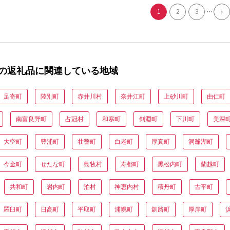
沼 人気ブランド 夏
...
1
2
3
›
の返礼品に関連している地域
足寄町
陸別町
赤井川村
奈井江町
上砂川町
由仁町
南富良野町
占冠村
和寒町
剣淵町
下川町
美深
大空町
豊浦町
壮瞥町
白老町
厚真町
洞爺湖町
今金町
せたな町
島牧村
寿都町
黒松内町
蘭越町
共和町
岩内町
泊村
神恵内村
積丹町
古平町
羅臼町
日高町
平取町
浦幌町
釧路町
厚岸町