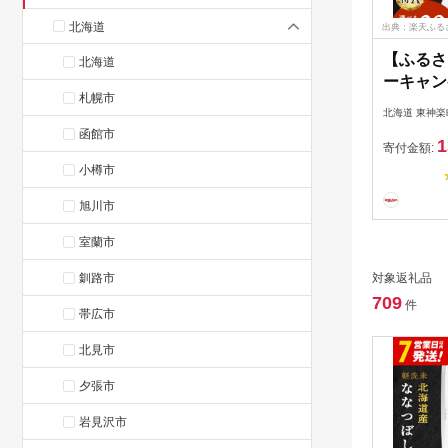
北海道
出典：楽天ふる
【ふるさ
北海道
ーキャン
札幌市
営業日以
北海道 東神楽
年産】 
函館市
1
選べる5k
寄付金額:
送月ふる
小樽市
るさと納
旭川市
道産お米
納税米 お
室蘭市
気ブラン
釧路市
対象返礼品
ト
709
件
帯広市
北見市
夕張市
岩見沢市