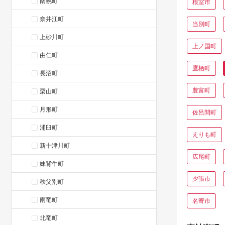
南幌町
根室市
奈井江町
当別町
上砂川町
上ノ国町
由仁町
鷹栖町
長沼町
豊富町
栗山町
月形町
佐呂間町
浦臼町
えりも町
新十津川町
広尾町
妹背牛町
夕張市
秩父別町
雨竜町
名寄市
北竜町