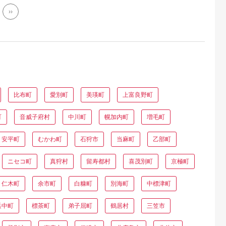
››
比布町
愛別町
美瑛町
上富良野町
町
音威子府村
中川町
幌加内町
増毛町
安平町
むかわ町
石狩市
当麻町
乙部町
ニセコ町
真狩村
留寿都村
喜茂別町
京極町
仁木町
余市町
白糠町
別海町
中標津町
浜中町
標茶町
弟子屈町
鶴居村
三笠市