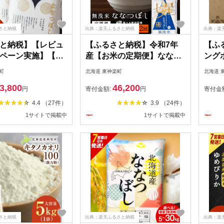
さと納税
出典：楽天ふるさと納税
出典：楽
と納税】【レビュ
【ふるさと納税】令和7年
【ふ
ペーン実施】【7
産【お米の定期便】ななつ
ング
内発送】【令和7
ぼし 5kg 《無洗米》 選べ
アウ
町
北海道 東神楽町
北海道 
北斗米ななつぼし
る定期便ふるさと納税 お米
松田
3,800
46,200
g〜30kg 選べる発
ふるさと納税 北海道米 北
調理 
円
寄付金額:
円
寄付金
さと納税 お米 ふ
海道産お米 東神楽 ふるさ
海道
4.4 （27件）
3.9 （24件）
税 北海道米 北海
と納税米 お米 道産米 人気
税 
1サイトで掲載中
1サイトで掲載中
 東神楽 ふるさと
ブランド 米 こめ ふるさと
米 柳沼 道産米 人
納税 秋 旬 【J165】
ド 米 こめ 夏ギフ
さと納税
出典：楽天ふるさと納税
出典：楽