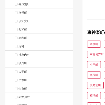
人気 柳
喜茂別町
ギフト
京極町
倶知安町
共和町
東神楽町
岩内町
本別町
泊村
中富良野町
神恵内村
積丹町
小平町
古平町
奥尻町
仁木町
倶知安町
余市町
標津町
赤井川村