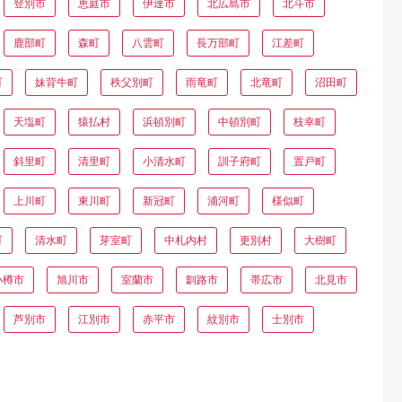
登別市
恵庭市
伊達市
北広島市
北斗市
鹿部町
森町
八雲町
長万部町
江差町
町
妹背牛町
秩父別町
雨竜町
北竜町
沼田町
天塩町
猿払村
浜頓別町
中頓別町
枝幸町
斜里町
清里町
小清水町
訓子府町
置戸町
上川町
東川町
新冠町
浦河町
様似町
町
清水町
芽室町
中札内村
更別村
大樹町
小樽市
旭川市
室蘭市
釧路市
帯広市
北見市
芦別市
江別市
赤平市
紋別市
士別市