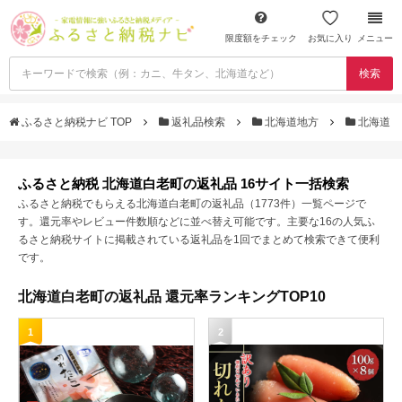
限度額をチェック
お気に入り
メニュー
検索
ふるさと納税ナビ TOP
返礼品検索
北海道地方
北海道
ふるさと納税 北海道白老町の返礼品 16サイト一括検索
ふるさと納税でもらえる北海道白老町の返礼品（1773件）一覧ページで
す。還元率やレビュー件数順などに並べ替え可能です。主要な16の人気ふ
るさと納税サイトに掲載されている返礼品を1回でまとめて検索できて便利
です。
北海道白老町の返礼品 還元率ランキングTOP10
1
2