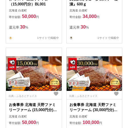
（15,000円分）BL001
漬』600ｇ
北海道 白老町
北海道 白老町
50,000
34,000
寄付金額:
円
寄付金額:
円
30
30
還元率
%
還元率
%
1サイトで掲載中
1サイトで掲載中
出典：ふるさとチョイス
出典：ふるさとチョイス
お食事券 北海道 天野ファミ
お食事券 北海道 天野ファミ
リーファーム (15,000円分)
リーファーム (30,000円分)
【牧場直営・炭火焼肉レスト
【牧場直営・炭火焼肉レスト
北海道 白老町
北海道 白老町
ラン】
ラン】
50,000
100,000
寄付金額:
円
寄付金額:
円