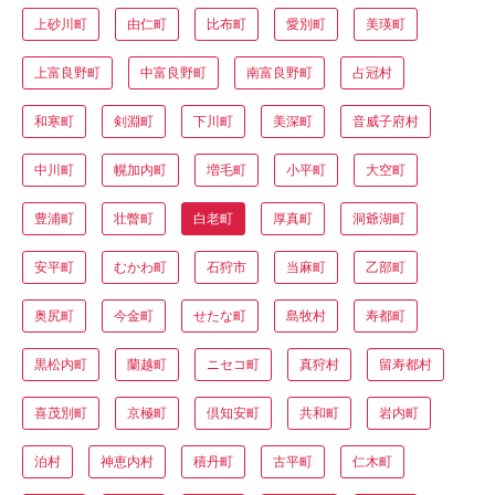
上砂川町
由仁町
比布町
愛別町
美瑛町
上富良野町
中富良野町
南富良野町
占冠村
和寒町
剣淵町
下川町
美深町
音威子府村
中川町
幌加内町
増毛町
小平町
大空町
豊浦町
壮瞥町
白老町
厚真町
洞爺湖町
安平町
むかわ町
石狩市
当麻町
乙部町
奥尻町
今金町
せたな町
島牧村
寿都町
黒松内町
蘭越町
ニセコ町
真狩村
留寿都村
喜茂別町
京極町
倶知安町
共和町
岩内町
泊村
神恵内村
積丹町
古平町
仁木町