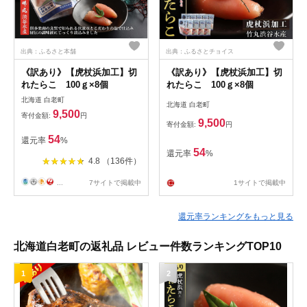
出典：ふるさと本舗
出典：ふるさとチョイス
《訳あり》【虎杖浜加工】切
《訳あり》【虎杖浜加工】切
れたらこ 100ｇ×8個
れたらこ 100ｇ×8個
北海道 白老町
北海道 白老町
9,500
寄付金額:
円
9,500
寄付金額:
円
54
還元率
%
54
還元率
%
4.8 （136件）
...
7サイトで掲載中
1サイトで掲載中
還元率ランキングをもっと見る
北海道白老町の返礼品 レビュー件数ランキングTOP10
1
2