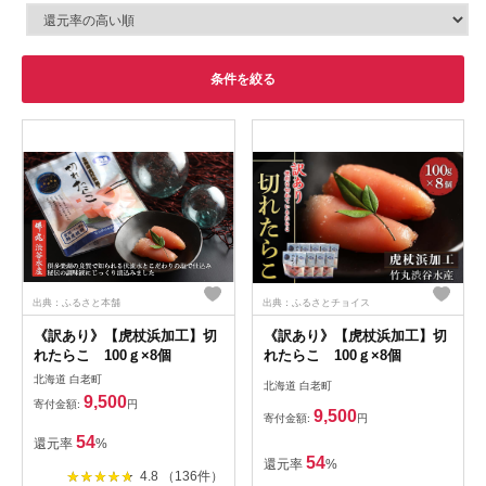
条件を絞る
出典：ふるさと本舗
出典：ふるさとチョイス
《訳あり》【虎杖浜加工】切
《訳あり》【虎杖浜加工】切
れたらこ 100ｇ×8個
れたらこ 100ｇ×8個
北海道 白老町
北海道 白老町
9,500
寄付金額:
円
9,500
寄付金額:
円
54
還元率
%
54
還元率
%
4.8 （136件）