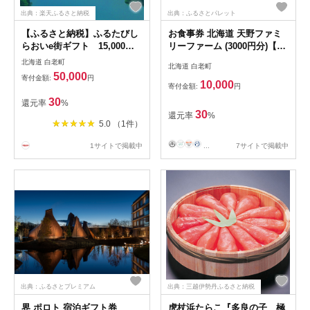
出典：楽天ふるさと納税
出典：ふるさとパレット
【ふるさと納税】ふるたびし
お食事券 北海道 天野ファミ
らおいe街ギフト 15,000円
リーファーム (3000円分)【牧
分白老町 旅行 北海道旅行 チ
場直営・炭火焼肉レストラ
北海道 白老町
北海道 白老町
ケット 電子商品券 ふるさと
ン】 BS048
50,000
寄付金額:
円
納税 旅行
10,000
寄付金額:
円
30
還元率
%
30
還元率
%
5.0 （1件）
1サイトで掲載中
...
7サイトで掲載中
出典：ふるさとプレミアム
出典：三越伊勢丹ふるさと納税
界 ポロト 宿泊ギフト券
虎杖浜たらこ『多良の子 極