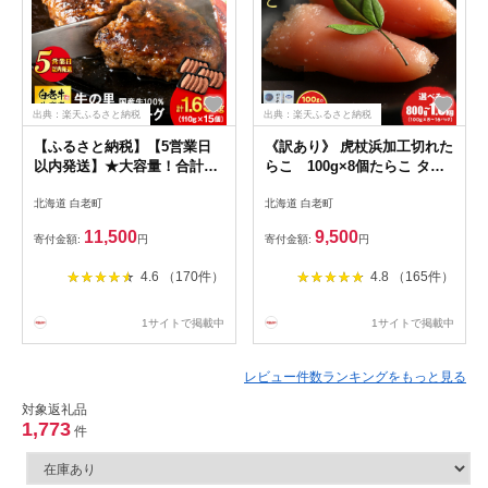
出典：楽天ふるさと納税
出典：楽天ふるさと納税
【ふるさと納税】【5営業日
《訳あり》 虎杖浜加工切れた
以内発送】★大容量！合計
らこ 100g×8個たらこ タラ
1.65kg！★牛の里ビーフハン
コ 魚卵 海産物 北海道ふるさ
北海道 白老町
北海道 白老町
バーグ 選べる 訳あり (110g5
と納税 白老 ふるさと納税 北
枚入）×3 ・（110g×8個）
海道
11,500
9,500
寄付金額:
円
寄付金額:
円
AG058和牛 牛肉 加工肉 ハン
バーグ 肉料理 惣菜 冷凍 牛肉
4.6 （170件）
4.8 （165件）
100％ 北海道ふるさと納税 白
老 北海道 クリスマス
1サイトで掲載中
1サイトで掲載中
レビュー件数ランキングをもっと見る
対象返礼品
1,773
件