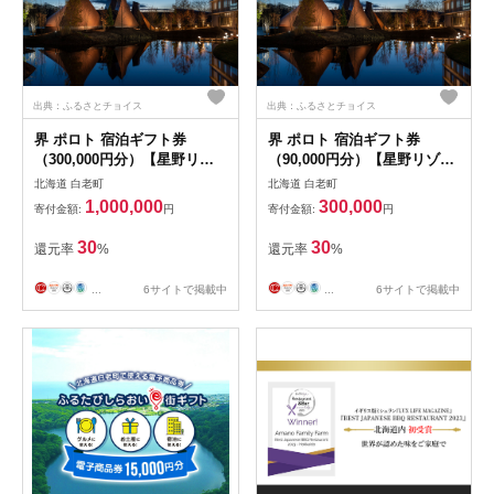
出典：ふるさとチョイス
出典：ふるさとチョイス
界 ポロト 宿泊ギフト券
界 ポロト 宿泊ギフト券
（300,000円分）【星野リゾ
（90,000円分）【星野リゾー
ート】BL005
ト】BL003
北海道 白老町
北海道 白老町
1,000,000
300,000
寄付金額:
円
寄付金額:
円
30
30
還元率
%
還元率
%
...
6サイトで掲載中
...
6サイトで掲載中