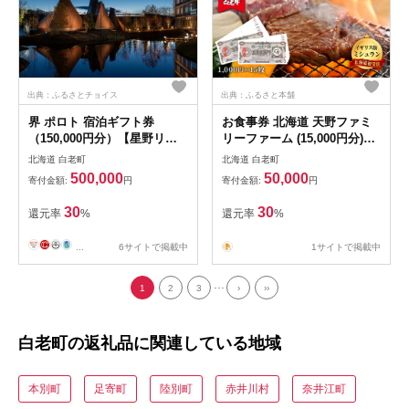
出典：ふるさとチョイス
出典：ふるさと本舗
界 ポロト 宿泊ギフト券
お食事券 北海道 天野ファミ
（150,000円分）【星野リゾ
リーファーム (15,000円分)
ート】BL004
【牧場直営・炭火焼肉レスト
北海道 白老町
北海道 白老町
ラン】 BS016
500,000
50,000
寄付金額:
円
寄付金額:
円
30
30
還元率
%
還元率
%
...
6サイトで掲載中
1サイトで掲載中
...
1
2
3
›
››
白老町の返礼品に関連している地域
本別町
足寄町
陸別町
赤井川村
奈井江町