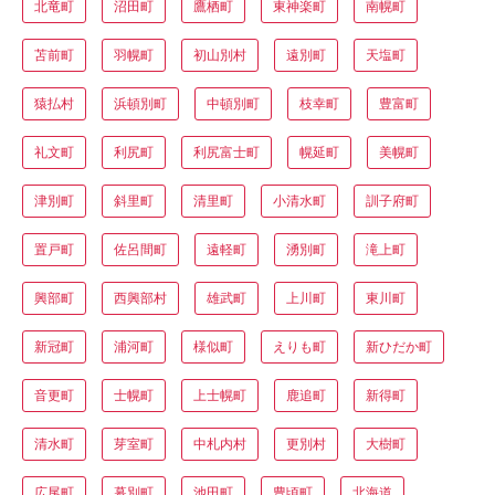
北竜町
沼田町
鷹栖町
東神楽町
南幌町
苫前町
羽幌町
初山別村
遠別町
天塩町
猿払村
浜頓別町
中頓別町
枝幸町
豊富町
礼文町
利尻町
利尻富士町
幌延町
美幌町
津別町
斜里町
清里町
小清水町
訓子府町
置戸町
佐呂間町
遠軽町
湧別町
滝上町
興部町
西興部村
雄武町
上川町
東川町
新冠町
浦河町
様似町
えりも町
新ひだか町
音更町
士幌町
上士幌町
鹿追町
新得町
清水町
芽室町
中札内村
更別村
大樹町
広尾町
幕別町
池田町
豊頃町
北海道