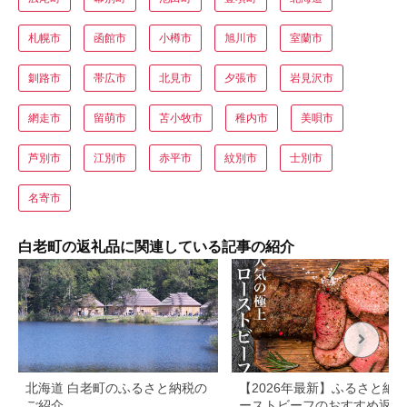
札幌市
函館市
小樽市
旭川市
室蘭市
釧路市
帯広市
北見市
夕張市
岩見沢市
網走市
留萌市
苫小牧市
稚内市
美唄市
芦別市
江別市
赤平市
紋別市
士別市
名寄市
白老町の返礼品に関連している記事の紹介
北海道 白老町のふるさと納税の
【2026年最新】ふるさと納
ご紹介
ーストビーフのおすすめ返礼