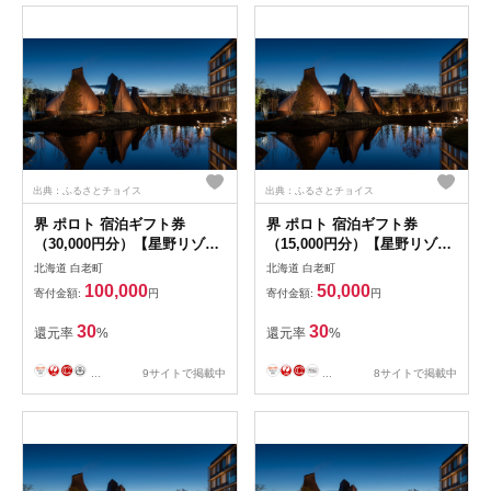
出典：ふるさとチョイス
出典：ふるさとチョイス
界 ポロト 宿泊ギフト券
界 ポロト 宿泊ギフト券
（30,000円分）【星野リゾー
（15,000円分）【星野リゾー
ト】BL002
ト】
北海道 白老町
北海道 白老町
100,000
50,000
寄付金額:
円
寄付金額:
円
30
30
還元率
%
還元率
%
...
9サイトで掲載中
...
8サイトで掲載中