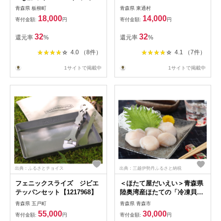
度14度以上
青森県 板柳町
青森県 東通村
18,000
14,000
寄付金額:
円
寄付金額:
円
32
32
還元率
%
還元率
%
4.0 （8件）
4.1 （7件）
1サイトで掲載中
1サイトで掲載中
出典：ふるさとチョイス
出典：三越伊勢丹ふるさと納税
フェニックスライズ ジビエ
＜ほたて屋だいえい＞青森県
テッパンセット【1217968】
陸奥湾産ほたての「冷凍貝
柱」1kg
青森県 五戸町
青森県 青森市
55,000
30,000
寄付金額:
円
寄付金額:
円