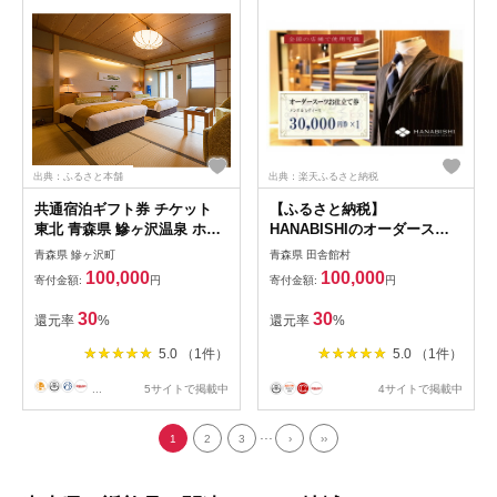
出典：ふるさと本舗
出典：楽天ふるさと納税
共通宿泊ギフト券 チケット
【ふるさと納税】
東北 青森県 鰺ヶ沢温泉 ホテ
HANABISHIのオーダースー
ルグランメール山海荘 水軍の
ツお仕立券 全国18店舗で使用
青森県 鰺ヶ沢町
青森県 田舎館村
宿 30000円分 施設利用券 宿
可能 30,000円×1枚
100,000
100,000
寄付金額:
円
寄付金額:
円
泊券 宿泊チケット 温泉 旅行
【1637493】
ホテル券 旅行券 クーポン ギ
30
30
還元率
%
還元率
%
フト 贈り物 プレ
5.0 （1件）
5.0 （1件）
...
5サイトで掲載中
4サイトで掲載中
...
1
2
3
›
››