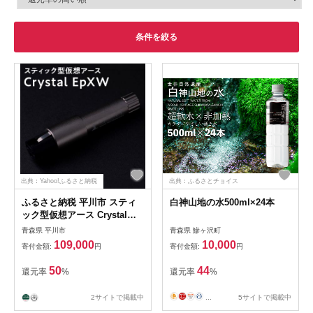
条件を絞る
出典：Yahoo!ふるさと納税
出典：ふるさとチョイス
ふるさと納税 平川市 スティ
白神山地の水500ml×24本
ック型仮想アース Crystal
EpXW
青森県 平川市
青森県 鰺ヶ沢町
109,000
10,000
寄付金額:
円
寄付金額:
円
50
44
還元率
%
還元率
%
2サイトで掲載中
...
5サイトで掲載中