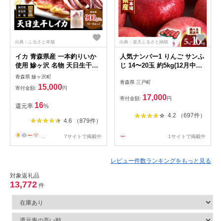
出典：ふるさと本舗
出典：楽天ふるさと納税
イカ 青森県産 一本釣りいか
人気ナンバー1 りんご サンふ
使用 鰺ヶ沢 名物 天日生干し
じ 14〜20玉 約5kg(12月中旬
イカ セット （900g以上4枚～
以降発送分)
青森県 鰺ヶ沢町
青森県 三戸町
6枚入り） いか 干物 干物セ
15,000
寄付金額:
円
ット 国産 するめ スルメ スル
17,000
寄付金額:
円
メイカ 海鮮 魚介類 魚介 海産
16
還元率
%
物 ※ ご入
4.2 （697件）
4.6 （879件）
...
7サイトで掲載中
1サイトで掲載中
レビュー件数ランキングをもっと見る
対象返礼品
13,772
件