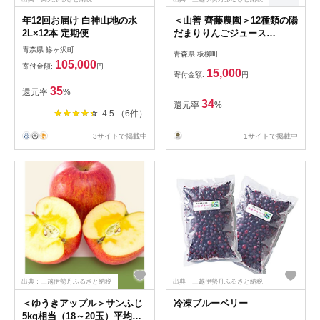
年12回お届け 白神山地の水
＜山善 齊藤農園＞12種類の陽
2L×12本 定期便
だまりりんごジュース
180ml×12本
青森県 鰺ヶ沢町
青森県 板柳町
105,000
寄付金額:
円
15,000
寄付金額:
円
35
還元率
%
34
還元率
%
4.5 （6件）
3サイトで掲載中
1サイトで掲載中
出典：三越伊勢丹ふるさと納税
出典：三越伊勢丹ふるさと納税
＜ゆうきアップル＞サンふじ
冷凍ブルーベリー
5kg相当（18～20玉）平均糖