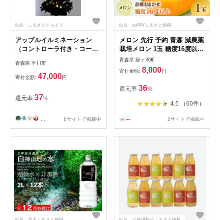
出典：ふるさとチョイス
出典：auPAYふるさと納税
アップルイルミネーション
メロン 先行 予約 青森 減農薬
（コントローラ付き・コード
栽培メロン 1玉 糖度16度以上
2m×3個）【LED】
保証 減農薬 青肉 赤肉 青肉メ
青森県 鰺ヶ沢町
青森県 平川市
ロン 赤肉メロン フルーツ 果
8,000
寄付金額:
円
物 旬のフルーツ 旬の果物 旬
47,000
寄付金額:
円
夏 レビュー 高評価 先行予約
36
還元率
%
2025 2025年 青森県
37
還元率
%
4.5 （60件）
...
8サイトで掲載中
2サイトで掲載中
出典：楽天ふるさと納税
出典：三越伊勢丹ふるさと納税