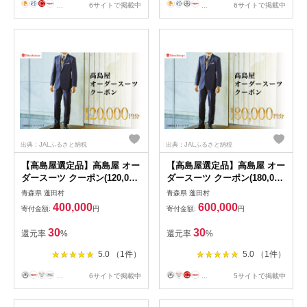
...
6サイトで掲載中
...
6サイトで掲載中
出典：JALふるさと納税
出典：JALふるさと納税
【高島屋選定品】高島屋 オー
【高島屋選定品】高島屋 オー
ダースーツ クーポン(120,000
ダースーツ クーポン(180,000
円分)【1590470】
円分)【1590468】
青森県 蓬田村
青森県 蓬田村
400,000
600,000
寄付金額:
円
寄付金額:
円
30
30
還元率
%
還元率
%
5.0 （1件）
5.0 （1件）
...
6サイトで掲載中
...
5サイトで掲載中