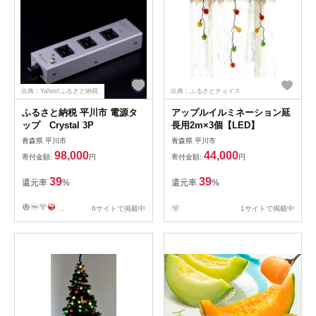
出典：Yahoo!ふるさと納税
出典：ふるさとチョイス
ふるさと納税 平川市 電源タ
アップルイルミネーション延
ップ Crystal 3P
長用2m×3個【LED】
青森県 平川市
青森県 平川市
98,000
44,000
寄付金額:
円
寄付金額:
円
39
39
還元率
%
還元率
%
...
6サイトで掲載中
1サイトで掲載中