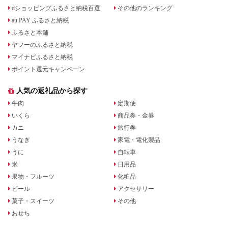
dショッピングふるさと納税百選
その他のランキング
au PAY ふるさと納税
ふるさと本舗
ヤフーのふるさと納税
マイナビふるさと納税
ポイント還元キャンペーン
人気の返礼品から探す
牛肉
定期便
いくら
商品券・金券
カニ
旅行券
うなぎ
家電・電化製品
うに
自転車
米
日用品
果物・フルーツ
化粧品
ビール
アクセサリー
菓子・スイーツ
その他
おせち