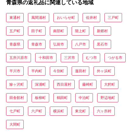
青森県の返礼品に関連している地域
東通村
風間浦村
おいらせ町
佐井村
三戸町
五戸町
田子町
南部町
階上町
新郷村
青森県
青森市
弘前市
八戸市
黒石市
五所川原市
十和田市
三沢市
むつ市
つがる市
平川市
平内町
今別町
蓬田村
外ヶ浜町
鰺ヶ沢町
深浦町
西目屋村
藤崎町
大鰐町
田舎館村
板柳町
鶴田町
中泊町
野辺地町
七戸町
六戸町
横浜町
東北町
六ヶ所村
大間町