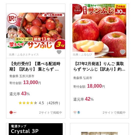
出典：ふるさとチョイス
出典：ふるなび
【先行受付】【選べる配送時
【27年2月発送】りんご 葉取
期】【訳あり】 葉とらず サ
らず サンふじ【訳あり】約
ンふじ りんご 約 3kg 〈 糖度
10kg 糖度13度以上 EMりん
青森県 五所川原市
青森県 弘前市
13度 以上〉光センサー選果
ご 林檎 リンゴ 果物 くだもの
13,000
寄付金額:
円
【11月 12月 1月 2月 配送】
フルーツ 青森県 弘前市 不揃
18,000
寄付金額:
円
青森 五所川原 青森りんご 家
い 規格外
43
還元率
%
庭用 葉とらずりんご サンふ
42
還元率
%
じりんご リンゴ 林檎
4.5 （426件）
2サイトで掲載中
2サイトで掲載中