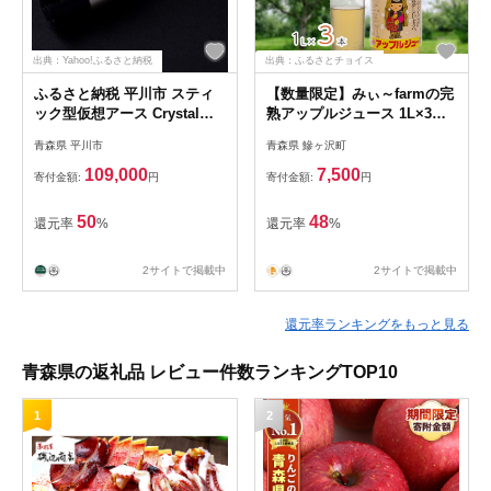
出典：Yahoo!ふるさと納税
出典：ふるさとチョイス
ふるさと納税 平川市 スティ
【数量限定】みぃ～farmの完
ック型仮想アース Crystal
熟アップルジュース 1L×3
EpXW
本 青森県鰺ヶ沢町 りんごジ
青森県 平川市
青森県 鰺ヶ沢町
ュース
109,000
7,500
寄付金額:
円
寄付金額:
円
50
48
還元率
%
還元率
%
2サイトで掲載中
2サイトで掲載中
還元率ランキングをもっと見る
青森県の返礼品 レビュー件数ランキングTOP10
1
2