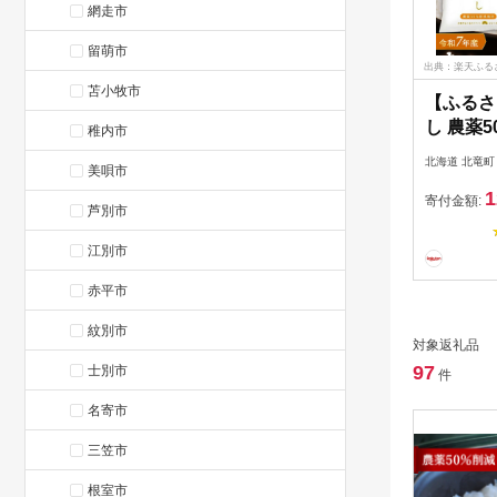
網走市
留萌市
出典：楽天ふる
苫小牧市
【ふるさ
し 農薬5
稚内市
年産 5kg 
北海道 北竜町
美唄市
白米 無洗
1
はん こ
寄付金額:
芦別市
以内に発送
江別市
赤平市
紋別市
対象返礼品
97
士別市
件
名寄市
三笠市
根室市