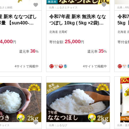
ふるさと納税
出典：ふるさとチョイス
出典：A
産 新米 ななつぼし
令和7年産 新米 無洗米 なな
令和
量 【sun400-
つぼし 10kg ( 5kg ×2袋)
5kg【
10-R7B】
【sun400-nana-m10-
R7B
北海道 北竜町
北海道 
R7B】
4,000
25,000
円
寄付金額:
円
寄付金
36
35
還元率
%
還元率
%
4サイトで掲載中
4サイトで掲載中
チョイス
出典：ふるなび
出典：楽