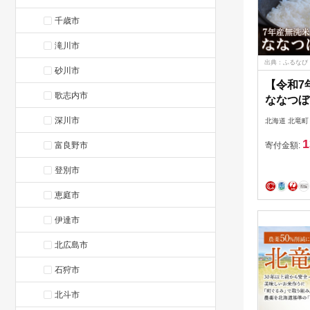
千歳市
滝川市
出典：ふるなび
砂川市
【令和7
歌志内市
ななつぼし
【sun40
深川市
北海道 北竜町
1
富良野市
寄付金額:
登別市
恵庭市
伊達市
北広島市
石狩市
北斗市