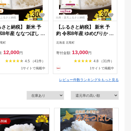
天ふるさと納税
出典：楽天ふるさと納税
出典
さと納税】 新米 予
【ふるさと納税】 新米 予
【
和8年産 ななつぼし 農
約 令和8年産 ゆめぴりか 農
期
節減栽培 5kg 10kg /
薬50％節減栽培 5kg 10kg /
ぴ
北竜町
北海道 北竜町
北海
白米 無洗米 ごはん 北
お米 白米 無洗米 ごはん 北
る
12,000
13,000
 ※2026年10月中旬
海道米 ※2026年10月中旬
量
額:
円
寄付金額:
円
寄
次発送予定 //rice
より順次発送予定 //rice
ヶ
4.5 （41件）
4.8 （31件）
農
1サイトで掲載中
1サイトで掲載中
レビュー件数ランキングをもっと見る