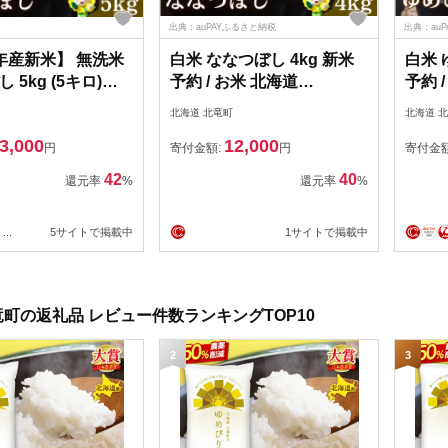
出典：auPAYふるさと納税
出典：au
年産新米】 無洗米
白米 ななつぼし 4kg 新米
白米 
 5kg (5キロ)
予約 / お米 北海道
予約 
0-nana-m5-R7A】
【sun400-nana-r4-R7】
り順次
北海道 北竜町
北海道 
yume
3,000
12,000
円
寄付金額:
円
寄付金
42
40
還元率
%
還元率
%
...
5サイトで掲載中
1サイトで掲載中
町の返礼品 レビュー件数ランキングTOP10
2
3