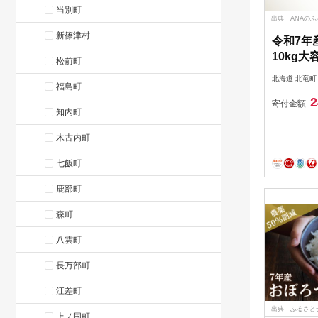
当別町
出典：ANAの
新篠津村
令和7年
10kg大容
松前町
nana-r
北海道 北竜町
福島町
2
寄付金額:
知内町
木古内町
七飯町
鹿部町
森町
八雲町
長万部町
江差町
出典：ふるさと
上ノ国町