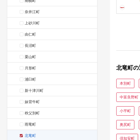
南幌町
奈井江町
上砂川町
由仁町
長沼町
栗山町
北竜町の
月形町
浦臼町
本別町
新十津川町
中富良野町
妹背牛町
小平町
秩父別町
雨竜町
奥尻町
北竜町
倶知安町