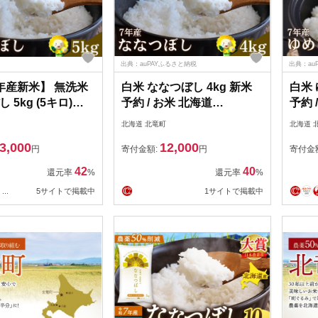
出典：auPAYふるさと納税
出典：au
年産新米】 無洗米
白米 ななつぼし 4kg 新米
白米 
 5kg (5キロ)
予約 / お米 北海道
予約 
0-nana-m5-R7A】
【sun400-nana-r4-R7】
り順次
北海道 北竜町
北海道 
yume
3,000
12,000
円
寄付金額:
円
寄付金
42
40
還元率
%
還元率
%
...
5サイトで掲載中
1サイトで掲載中