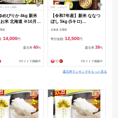
PAYふるさと納税
出典：ふるなび
出典
ゆめぴりか 4kg 新米
【令和7年産】新米 ななつ
【
/ お米 北海道 ※10月よ
ぼし 5kg (5キロ)
りか
発送 【sun400-
【sun400-nana-r5-R7B】
yu
北竜町
北海道 北竜町
北海
-r4-R7】
14,000
12,500
額:
円
寄付金額:
円
寄
40
39
還元率
%
還元率
%
3サイトで掲載中
3サイトで掲載中
還元率ランキングをもっと見る
4
5