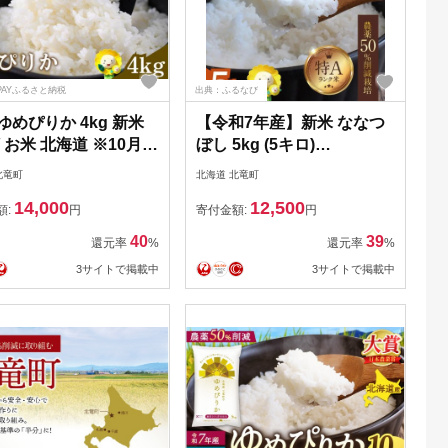
PAYふるさと納税
出典：ふるなび
ゆめぴりか 4kg 新米
【令和7年産】新米 ななつ
/ お米 北海道 ※10月よ
ぼし 5kg (5キロ)
発送 【sun400-
【sun400-nana-r5-R7B】
北竜町
北海道 北竜町
-r4-R7】
14,000
12,500
額:
円
寄付金額:
円
40
39
還元率
%
還元率
%
3サイトで掲載中
3サイトで掲載中