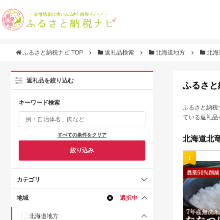
ふるさと納税ナビ TOP
返礼品検索
北海道地方
北海
返礼品を絞り込む
ふるさと
キーワード検索
ふるさと納税
ている返礼品
すべての条件をクリア
北海道北竜
絞り込み
1
カテゴリ
地域
選択中
北海道地方