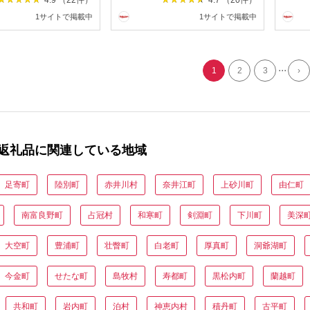
1サイトで掲載中
1サイトで掲載中
...
1
2
3
›
返礼品に関連している地域
足寄町
陸別町
赤井川村
奈井江町
上砂川町
由仁町
南富良野町
占冠村
和寒町
剣淵町
下川町
美深
大空町
豊浦町
壮瞥町
白老町
厚真町
洞爺湖町
今金町
せたな町
島牧村
寿都町
黒松内町
蘭越町
共和町
岩内町
泊村
神恵内村
積丹町
古平町