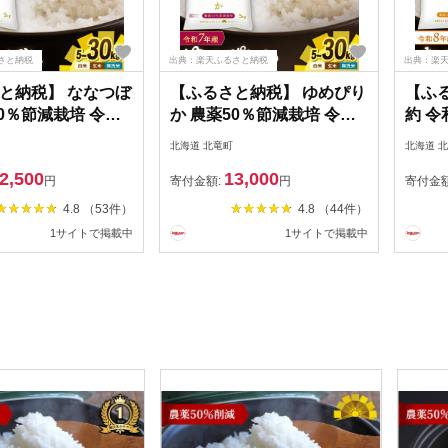
さと納税
出典：楽天ふるさと納税
出典：楽
と納税】 ななつぼ
【ふるさと納税】 ゆめぴり
【ふる
0％節減栽培 令和7
か 農薬50％節減栽培 令和7
約 令
10kg 30kg / お米
年産 5kg 10kg 30kg / お米
薬50％
北海道 北竜町
北海道 
米 玄米 定期便 ご
白米 無洗米 玄米 定期便 ご
お米 
2,500
13,000
め 北海道米 ※1か月
はん こめ 北海道米 ※1か月
海道米
円
寄付金額:
円
寄付金
予定 //rice
以内に発送予定 //rice
より順
4.8 （53件）
4.8 （44件）
1サイトで掲載中
1サイトで掲載中