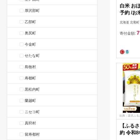
白米 おぼ
厚沢部町
予約 /お
り順次発送
乙部町
北海道 北竜町
r2-R7】
7
奥尻町
寄付金額:
今金町
せたな町
島牧村
寿都町
黒松内町
蘭越町
ニセコ町
出典：楽天ふる
真狩村
【ふるさ
約 令和
留寿都村
薬50％節減