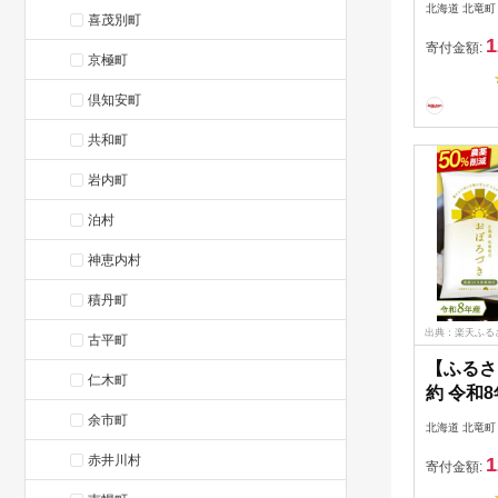
北海道 北竜町
喜茂別町
お米 白米
1
海道米 ※
寄付金額:
京極町
より順次発
倶知安町
共和町
岩内町
泊村
神恵内村
積丹町
出典：楽天ふる
古平町
【ふるさ
仁木町
約 令和
5kg 10
余市町
北海道 北竜町
北海道 北
赤井川村
1
10月中
寄付金額: