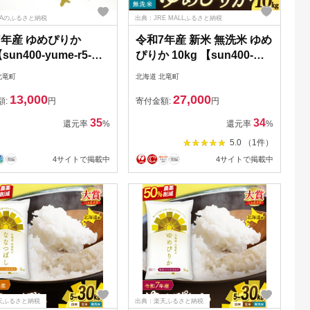
NAのふるさと納税
出典：JRE MALLふるさと納税
7年産 ゆめぴりか
令和7年産 新米 無洗米 ゆめ
sun400-yume-r5-
ぴりか 10kg 【sun400-
】
yume-m10-R7B】
北竜町
北海道 北竜町
13,000
27,000
額:
円
寄付金額:
円
35
34
還元率
%
還元率
%
5.0 （1件）
4サイトで掲載中
4サイトで掲載中
天ふるさと納税
出典：楽天ふるさと納税