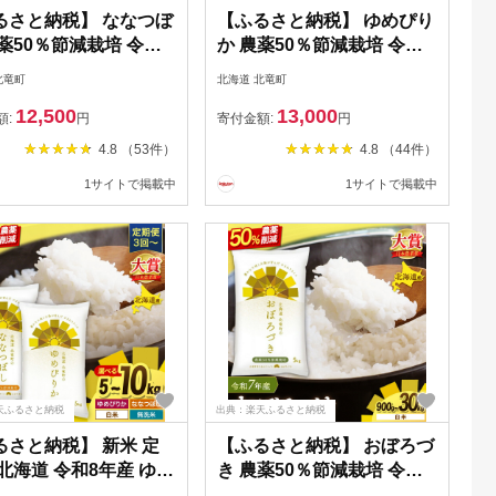
るさと納税】 ななつぼ
【ふるさと納税】 ゆめぴり
薬50％節減栽培 令和7
か 農薬50％節減栽培 令和7
kg 10kg 30kg / お米
年産 5kg 10kg 30kg / お米
北竜町
北海道 北竜町
無洗米 玄米 定期便 ご
白米 無洗米 玄米 定期便 ご
12,500
13,000
こめ 北海道米 ※1か月
はん こめ 北海道米 ※1か月
額:
円
寄付金額:
円
発送予定 //rice
以内に発送予定 //rice
4.8 （53件）
4.8 （44件）
1サイトで掲載中
1サイトで掲載中
天ふるさと納税
出典：楽天ふるさと納税
るさと納税】 新米 定
【ふるさと納税】 おぼろづ
北海道 令和8年産 ゆめ
き 農薬50％節減栽培 令和7
 ななつぼし 【 選べ
年産 5kg 10kg 30kg / お米