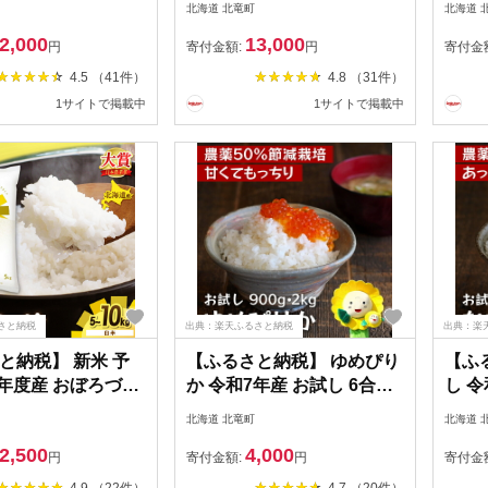
北海道 北竜町
北海道 
 無洗米 ごはん 北
お米 白米 無洗米 ごはん 北
る 
2,000
13,000
2026年10月中旬
海道米 ※2026年10月中旬
量 】
円
寄付金額:
円
寄付金
送予定 //rice
より順次発送予定 //rice
ヶ月 
4.5 （41件）
4.8 （31件）
農薬
1サイトで掲載中
1サイトで掲載中
さと納税
出典：楽天ふるさと納税
出典：楽
と納税】 新米 予
【ふるさと納税】 ゆめぴり
【ふ
8年度産 おぼろづき
か 令和7年産 お試し 6合
し 令
kg 白米 / 低農薬米
(900g) ・ 2kg ・4kg / お米
(900
北海道 北竜町
北海道 
竜町産 ※2026年
白米 ごはん こめ 北海道米
白米 
2,500
4,000
旬～順次発送
※1か月以内に発送予定
※1
円
寄付金額:
円
寄付金
//rice
//rice
4.9 （22件）
4.7 （20件）