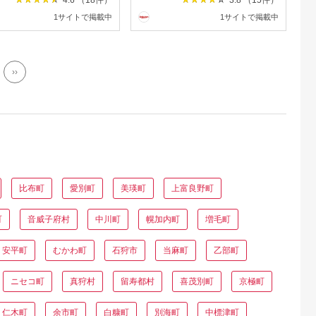
1サイトで掲載中
1サイトで掲載中
››
比布町
愛別町
美瑛町
上富良野町
町
音威子府村
中川町
幌加内町
増毛町
安平町
むかわ町
石狩市
当麻町
乙部町
ニセコ町
真狩村
留寿都村
喜茂別町
京極町
仁木町
余市町
白糠町
別海町
中標津町