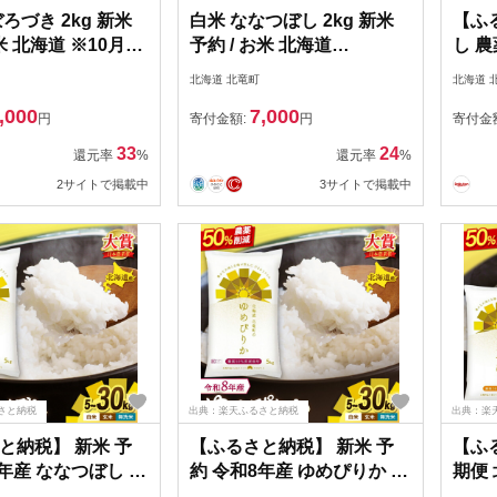
ろづき 2kg 新米
白米 ななつぼし 2kg 新米
【ふ
米 北海道 ※10月よ
予約 / お米 北海道
し 農
 【sun400-obo-
【sun400-nana-r2-R7】
年産 5
北海道 北竜町
北海道 
白米 
,000
7,000
はん 
円
寄付金額:
円
寄付金
以内に
33
24
還元率
%
還元率
%
2サイトで掲載中
3サイトで掲載中
さと納税
出典：楽天ふるさと納税
出典：楽
と納税】 新米 予
【ふるさと納税】 新米 予
【ふ
8年産 ななつぼし 農
約 令和8年産 ゆめぴりか 農
期便 
栽培 5kg 10kg /
薬50％節減栽培 5kg 10kg /
ぴりか