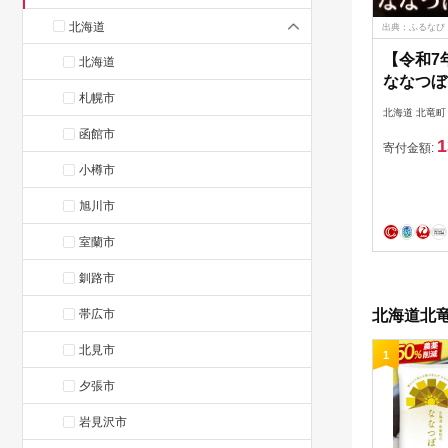
北海道
出典：ふるなび
【令和7
北海道
ななつぼし
札幌市
【sun40
北海道 北竜町
函館市
1
寄付金額:
小樽市
旭川市
室蘭市
釧路市
帯広市
北海道北竜
北見市
1
夕張市
岩見沢市