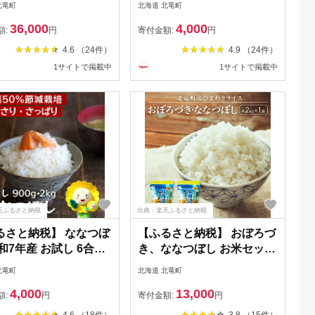
北竜町
北海道 北竜町
配送回数・精米種別・容
白米 玄米 ごはん こめ 北海
36,000
4,000
/ 白米 無洗米 6ヶ月 3
道米 ※1か月以内に発送予
額:
円
寄付金額:
円
5kg 10kg 低農薬米 米
定 //rice
4.6 （24件）
4.9 （24件）
削減 北竜町産 減農薬
1サイトで掲載中
1サイトで掲載中
天ふるさと納税
出典：楽天ふるさと納税
るさと納税】 ななつぼ
【ふるさと納税】 おぼろづ
和7年産 お試し 6合
き、ななつぼし お米セット
g) ・ 2kg ・4kg / お米
計4kg / お米 白米 玄米 ごは
北竜町
北海道 北竜町
ごはん こめ 北海道米
ん こめ 北海道米 ※1か月以
4,000
13,000
か月以内に発送予定
内に発送予定 //rice
額:
円
寄付金額:
円
4.6 （18件）
3.8 （15件）