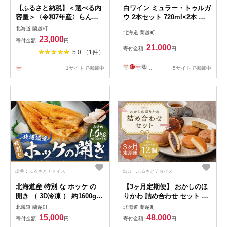
【ふるさと納税】＜選べる内
白ワイン ミュラー・トゥルガ
容量＞〈令和7年産〉らんこ
ウ 2本セット 720ml×2本 合
し米食べくらべセット ななつ
計1.44L
北海道 蘭越町
北海道 蘭越町
ぼし ゆめぴりか 4kg/10kg 各
23,000
寄付金額:
円
2kg 各5kg 食べ比べ セット
21,000
寄付金額:
円
5.0 （1件）
お米 白米 精米 らんこし米 令
和7年産 北海道産 送料無料
...
5サイトで掲載中
1サイトで掲載中
【2025年10月下旬～2026年9
月下旬発送予定】
出典：ふるさとチョイス
出典：ふるさとチョイス
北海道産 特別 な ホッケ の
【3ヶ月定期便】 おかしのほ
開き （ 3D冷凍 ） 約1600g
りかわ 詰め合わせ セット 計
一夜干し 魚 焼き魚 脂 干物
12個 （ニセコ雪饅 ･ どらや
北海道 蘭越町
北海道 蘭越町
ひもの 魚料理 和食 酒の肴 グ
き 各5個、フィナンシェ 3種
15,000
48,000
寄付金額:
円
寄付金額:
円
ルメ つまみ おつまみ 北海道
2個 （プレーン ・ 抹茶 ・ コ