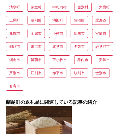
清水町
芽室町
中札内村
更別村
大樹町
広尾町
幕別町
池田町
豊頃町
北海道
札幌市
函館市
小樽市
旭川市
室蘭市
釧路市
帯広市
北見市
夕張市
岩見沢市
網走市
留萌市
苫小牧市
稚内市
美唄市
芦別市
江別市
赤平市
紋別市
士別市
名寄市
蘭越町の返礼品に関連している記事の紹介