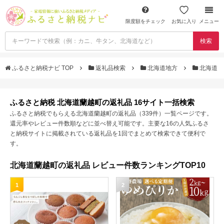
限度額をチェック
お気に入り
メニュー
検索
ふるさと納税ナビ TOP
返礼品検索
北海道地方
北海道
ふるさと納税 北海道蘭越町の返礼品 16サイト一括検索
ふるさと納税でもらえる北海道蘭越町の返礼品（339件）一覧ページです。
還元率やレビュー件数順などに並べ替え可能です。主要な16の人気ふるさ
と納税サイトに掲載されている返礼品を1回でまとめて検索できて便利で
す。
北海道蘭越町の返礼品 レビュー件数ランキングTOP10
1
2