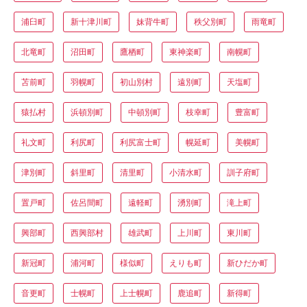
浦臼町
新十津川町
妹背牛町
秩父別町
雨竜町
北竜町
沼田町
鷹栖町
東神楽町
南幌町
苫前町
羽幌町
初山別村
遠別町
天塩町
猿払村
浜頓別町
中頓別町
枝幸町
豊富町
礼文町
利尻町
利尻富士町
幌延町
美幌町
津別町
斜里町
清里町
小清水町
訓子府町
置戸町
佐呂間町
遠軽町
湧別町
滝上町
興部町
西興部村
雄武町
上川町
東川町
新冠町
浦河町
様似町
えりも町
新ひだか町
音更町
士幌町
上士幌町
鹿追町
新得町