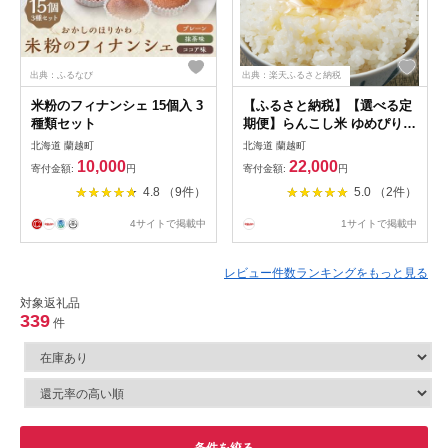
出典：ふるなび
出典：楽天ふるさと納税
米粉のフィナンシェ 15個入 3
【ふるさと納税】【選べる定
種類セット
期便】らんこし米 ゆめぴりか
2kg/5kg/10kg 選べる内容量 2
北海道 蘭越町
北海道 蘭越町
ヶ月/3ヶ月/4ヶ月/5ヶ月/6ヶ月
10,000
22,000
寄付金額:
円
寄付金額:
円
定期便 お米 白米 精米 北海道
4.8 （9件）
5.0 （2件）
産 蘭越町産 送料無料
4サイトで掲載中
1サイトで掲載中
レビュー件数ランキングをもっと見る
対象返礼品
339
件