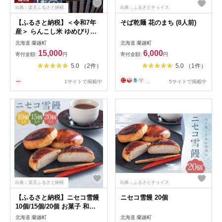
出典：楽天ふるさと納税
出典：ふるさとチョイス
【ふるさと納税】＜令和7年
そば乾麺 花のまち (8人前)
産＞ らんこし米 ゆめぴりか
＜選べる内容量＞ 2kg / 5kg /
北海道 蘭越町
北海道 蘭越町
10kg お米 米 白米 精米 令和7
15,000
6,000
寄付金額:
円
寄付金額:
円
年産米 ご飯 ブランド米 国産
5.0 （2件）
5.0 （1件）
北海道産 常温 単一原料米 お
中元 お歳暮 送料無料 北海道
1サイトで掲載中
...
5サイトで掲載中
蘭越町【2025年10月下旬～
2026年9月下旬発送予定】
出典：楽天ふるさと納税
出典：ふるさとチョイス
【ふるさと納税】ニセコ雪饅
ニセコ雪饅 20個
10個/15個/20個 お菓子 和菓
子 饅頭 まんじゅう おかしの
北海道 蘭越町
北海道 蘭越町