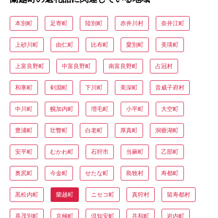
本別町
足寄町
陸別町
赤井川村
奈井江町
上砂川町
由仁町
比布町
愛別町
美瑛町
上富良野町
中富良野町
南富良野町
占冠村
和寒町
剣淵町
下川町
美深町
音威子府村
中川町
幌加内町
増毛町
小平町
大空町
豊浦町
壮瞥町
白老町
厚真町
洞爺湖町
安平町
むかわ町
石狩市
当麻町
乙部町
奥尻町
今金町
せたな町
島牧村
寿都町
黒松内町
蘭越町
ニセコ町
真狩村
留寿都村
喜茂別町
京極町
倶知安町
共和町
岩内町