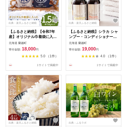
出典：楽天ふるさと納税
出典：楽天ふるさと納税
【ふるさと納税】【令和7年
【ふるさと納税】シラカ シャ
産】オリジナル巾着袋に入っ
ンプー・コンディショナーセ
た らんこし米 ゆめぴりか な
ット 500ml×2本 2種類 セッ
北海道 蘭越町
北海道 蘭越町
なつぼし 各750g（5合）（計
ト ヘアケア シャンプー コン
18,000
19,000
寄付金額:
円
寄付金額:
円
1.5kg）セット 2種類 食べ比
ディショナー ボトル ディス
5.0 （1件）
4.0 （1件）
べ 令和7年産 お米 精米 白米
ペンサー 洗髪 美容 白樺 シラ
蘭越町産 北海道産 送料無料
カバ樹液 シラカバ SIRACA
1サイトで掲載中
1サイトで掲載中
日用品 お風呂 バスタイム 北
海道 蘭越町 送料無料
出典：楽天ふるさと納税
出典：ふるラボ