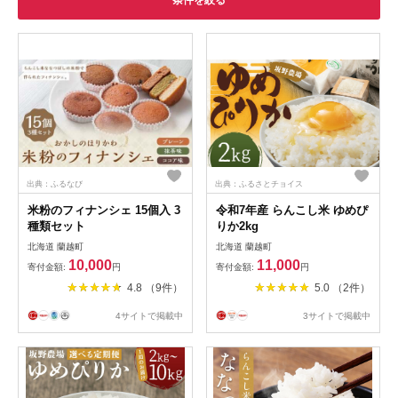
条件を絞る
出典：ふるなび
出典：ふるさとチョイス
米粉のフィナンシェ 15個入 3
令和7年産 らんこし米 ゆめぴ
種類セット
りか2kg
北海道 蘭越町
北海道 蘭越町
10,000
11,000
寄付金額:
円
寄付金額:
円
4.8 （9件）
5.0 （2件）
4サイトで掲載中
3サイトで掲載中