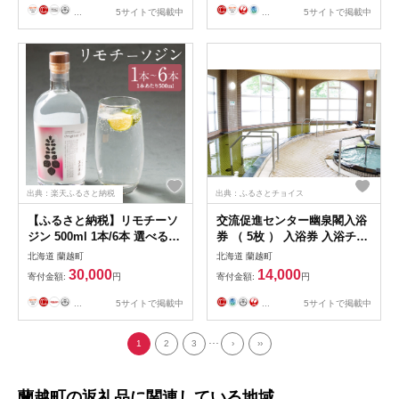
蘭越町
コア） ） まんじゅう 饅頭 菓
...
5サイトで掲載中
...
5サイトで掲載中
子 お菓子 和菓子 洋菓子 銘菓
お茶菓子 スイーツ 和洋菓子
焼き菓子 らんこし米 ななつ
ぼし 大福豆 北海道 蘭越町 常
温
出典：楽天ふるさと納税
出典：ふるさとチョイス
【ふるさと納税】リモチーソ
交流促進センター幽泉閣入浴
ジン 500ml 1本/6本 選べる本
券 （ 5枚 ） 入浴券 入浴チケ
数 お酒 ジン アルコール 里美
ット 施設利用券 施設利用チ
北海道 蘭越町
北海道 蘭越町
清蘇 蘭越町 送料無料
ケット 券 チケット 入浴 温泉
30,000
14,000
寄付金額:
円
寄付金額:
円
露天風呂 お風呂 風呂 大浴場
旅行
...
5サイトで掲載中
...
5サイトで掲載中
...
1
2
3
›
››
蘭越町の返礼品に関連している地域