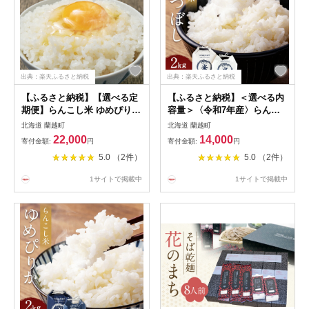
出典：楽天ふるさと納税
出典：楽天ふるさと納税
【ふるさと納税】【選べる定
【ふるさと納税】＜選べる内
期便】らんこし米 ゆめぴりか
容量＞〈令和7年産〉らんこ
2kg/5kg/10kg 選べる内容量 2
し米 ななつぼし 2kg / 5kg /
北海道 蘭越町
北海道 蘭越町
ヶ月/3ヶ月/4ヶ月/5ヶ月/6ヶ月
10kg お米 米 白米 精米 令和7
22,000
14,000
寄付金額:
円
寄付金額:
円
定期便 お米 白米 精米 北海道
年産米 ご飯 ブランド米 国産
5.0 （2件）
5.0 （2件）
産 蘭越町産 送料無料
北海道産 常温 単一原料米 お
中元 お歳暮 送料無料 北海道
1サイトで掲載中
1サイトで掲載中
蘭越町【2025年10月下旬～
2026年9月下旬発送予定】