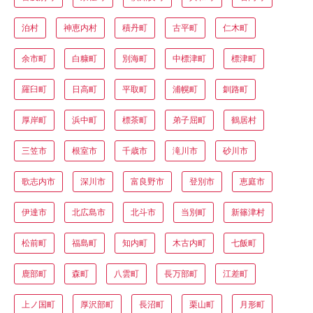
泊村
神恵内村
積丹町
古平町
仁木町
余市町
白糠町
別海町
中標津町
標津町
羅臼町
日高町
平取町
浦幌町
釧路町
厚岸町
浜中町
標茶町
弟子屈町
鶴居村
三笠市
根室市
千歳市
滝川市
砂川市
歌志内市
深川市
富良野市
登別市
恵庭市
伊達市
北広島市
北斗市
当別町
新篠津村
松前町
福島町
知内町
木古内町
七飯町
鹿部町
森町
八雲町
長万部町
江差町
上ノ国町
厚沢部町
長沼町
栗山町
月形町