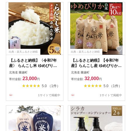
出典：楽天ふるさと納税
出典：楽天ふるさと納税
【ふるさと納税】〈令和7年
【ふるさと納税】【令和7年
産〉 らんこし米 ゆめぴりか
産】らんこし産 ゆめぴりか
5kg【タナカ農園】 お米 白米
白米 【中村農場】 5kg /
北海道 蘭越町
北海道 蘭越町
精米 令和7年産 北海道産 送
10kg 選べる内容量 精米 お米
23,000
32,000
寄付金額:
円
寄付金額:
円
料無料 【順次発送】
米 ご飯 ごはん ライス 単一原
5.0 （1件）
5.0 （1件）
料米 令和7年産米 常温 蘭越
町産 北海道産 北海道 蘭越町
1サイトで掲載中
1サイトで掲載中
送料無料 【10kg：2025年10
月上旬～2026年7月下旬発送
予定】