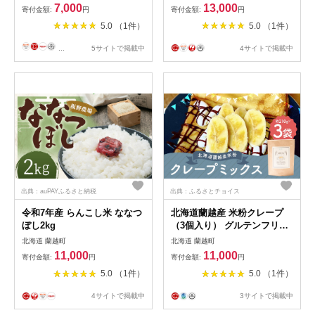
ほりかわ 北海道 蘭越町 送料
7,000
13,000
寄付金額:
円
寄付金額:
円
無料
5.0 （1件）
5.0 （1件）
...
5サイトで掲載中
4サイトで掲載中
出典：auPAYふるさと納税
出典：ふるさとチョイス
令和7年産 らんこし米 ななつ
北海道蘭越産 米粉クレープ
ぼし2kg
（3個入り） グルテンフリー
約210g×3個 （計約630g） ミ
北海道 蘭越町
北海道 蘭越町
ックス粉 ミックス クレープ
11,000
11,000
寄付金額:
円
寄付金額:
円
米粉 スイーツ デザート お菓
5.0 （1件）
5.0 （1件）
子 菓子 洋菓子 ゆめぴりか 北
海道 蘭越町 常温
4サイトで掲載中
3サイトで掲載中