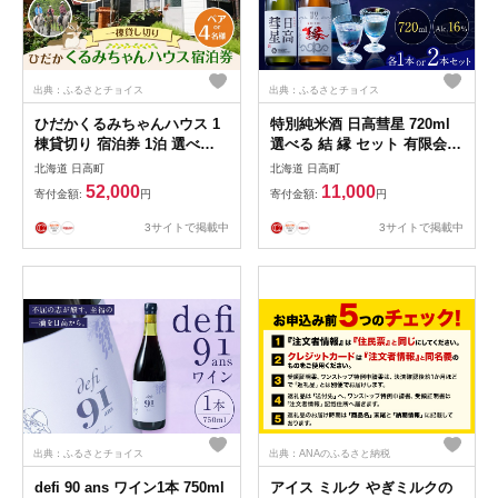
出典：ふるさとチョイス
出典：ふるさとチョイス
ひだかくるみちゃんハウス 1
特別純米酒 日高彗星 720ml
棟貸切り 宿泊券 1泊 選べる
選べる 結 縁 セット 有限会社
人数 ペア 2名様 または 4名様
スマイルショップ福山 《90日
北海道 日高町
北海道 日高町
合同会社うさっぷカンパニー
以内に出荷予定(土日祝除
52,000
11,000
寄付金額:
円
寄付金額:
円
《30日以内に出荷予定(土日祝
く)》 北海道 日高町 日本酒
除く)》北海道 日高町 旅行 宿
お酒 酒米 穏やか 香り スッキ
3サイトで掲載中
3サイトで掲載中
泊 完全予約制
リ 味わい バランス お米の旨
み 後味 キレ 飲み口
出典：ふるさとチョイス
出典：ANAのふるさと納税
defi 90 ans ワイン1本 750ml
アイス ミルク やぎミルクの