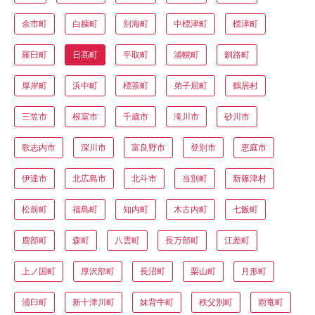
余市町
白糠町
別海町
中標津町
標津町
羅臼町
日高町
平取町
浦幌町
釧路町
厚岸町
浜中町
標茶町
弟子屈町
鶴居村
三笠市
根室市
千歳市
滝川市
砂川市
歌志内市
深川市
富良野市
登別市
恵庭市
伊達市
北広島市
北斗市
当別町
新篠津村
松前町
福島町
知内町
木古内町
七飯町
鹿部町
森町
八雲町
長万部町
江差町
上ノ国町
厚沢部町
長沼町
栗山町
月形町
浦臼町
新十津川町
妹背牛町
秩父別町
雨竜町