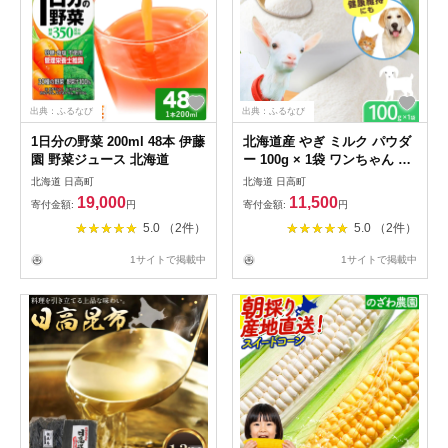
出典：ふるなび
出典：ふるなび
1日分の野菜 200ml 48本 伊藤
北海道産 やぎ ミルク パウダ
園 野菜ジュース 北海道
ー 100g × 1袋 ワンちゃん ネ
コちゃん
北海道 日高町
北海道 日高町
19,000
11,500
寄付金額:
円
寄付金額:
円
5.0 （2件）
5.0 （2件）
1サイトで掲載中
1サイトで掲載中