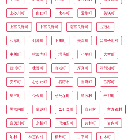
上砂川町
由仁町
比布町
愛別町
美瑛町
上富良野町
中富良野町
南富良野町
占冠村
和寒町
剣淵町
下川町
美深町
音威子府村
中川町
幌加内町
増毛町
小平町
大空町
豊浦町
壮瞥町
白老町
厚真町
洞爺湖町
安平町
むかわ町
石狩市
当麻町
乙部町
奥尻町
今金町
せたな町
島牧村
寿都町
黒松内町
蘭越町
ニセコ町
真狩村
留寿都村
喜茂別町
京極町
倶知安町
共和町
岩内町
泊村
神恵内村
積丹町
古平町
仁木町