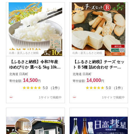
出典：楽天ふるさと納税
出典：楽天ふるさと納税
【ふるさと納税】令和7年産
【ふるさと納税】チーズ セッ
ゆめぴりか 選べる 5kg 10kg
ト B 5種 詰め合わせ チーズ
田中農園 北海道 日高町産 米
工房1103 北海道 日高町産 カ
北海道 日高町
北海道 日高町
お米 白米 精米 特A 低アミロ
チョカバロ 生カマンベール
14,500
14,000
寄付金額:
円
寄付金額:
円
ース米 甘み 粘り 産地直送 農
さけるチーズ 味噌チー 手作
5.0 （1件）
5.0 （1件）
家直送 生活応援 家計応援 お
り 濃厚 乳製品 おつまみ 酒の
取り寄せ グルメ ギフト 送料
肴 お取り寄せ グルメ ギフト
1サイトで掲載中
1サイトで掲載中
無料 《90日以内に出荷》
贈り物 熨斗 お中元 お歳暮 プ
レゼント 送料無料 《90日以
内に出荷》