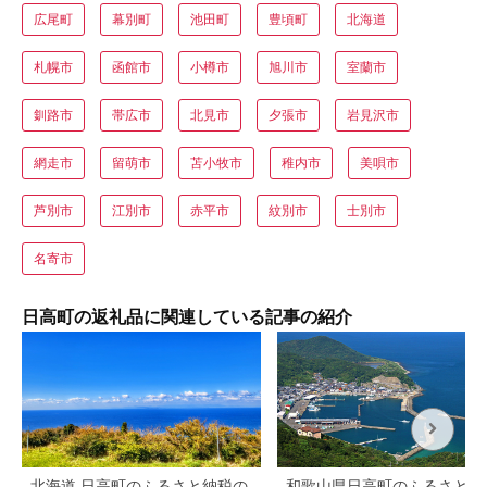
広尾町
幕別町
池田町
豊頃町
北海道
札幌市
函館市
小樽市
旭川市
室蘭市
釧路市
帯広市
北見市
夕張市
岩見沢市
網走市
留萌市
苫小牧市
稚内市
美唄市
芦別市
江別市
赤平市
紋別市
士別市
名寄市
日高町の返礼品に関連している記事の紹介
北海道 日高町のふるさと納税の
和歌山県日高町のふるさと納