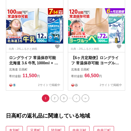
道 日高町
お米 ゆめぴりか ななつぼし
出典：JALふるさと納税
出典：JALふるさと納税
ロングライフ 常温保存可能
【6ヶ月定期便】ロングライ
北海道 3.6 牛乳 1000ml × 12
フ 常温保存可能 ヨーグルッ
本 日高乳業《7-14日以内に出
ペ 1000ml × 12本 日高乳業
北海道 日高町
北海道 日高町
荷予定(土日祝除く)》北海道
《お申込み翌月から出荷》北
11,500
66,500
寄付金額:
円
寄付金額:
円
日高町 牛乳 常温 備蓄 ストッ
海道 日高町 乳酸菌飲料 常温
ク 1L
備蓄 ストック 1L
2サイトで掲載中
2サイトで掲載中
...
1
2
3
›
››
日高町の返礼品に関連している地域
本別町
足寄町
陸別町
赤井川村
奈井江町