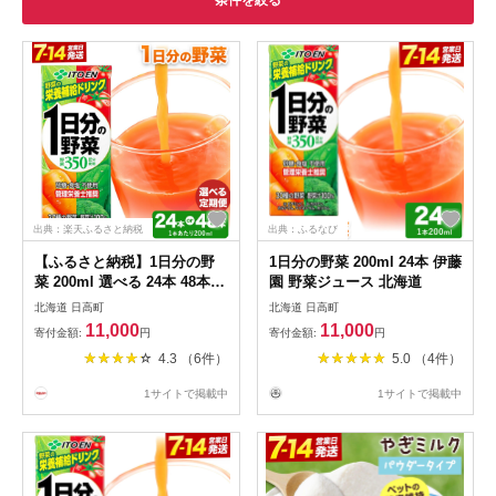
条件を絞る
出典：楽天ふるさと納税
出典：ふるなび
【ふるさと納税】1日分の野
1日分の野菜 200ml 24本 伊藤
菜 200ml 選べる 24本 48本
園 野菜ジュース 北海道
定期便 伊藤園 北海道 日高町
北海道 日高町
北海道 日高町
産 野菜ジュース 砂糖不使用
11,000
11,000
寄付金額:
円
寄付金額:
円
食塩不使用 栄養補給 管理栄
4.3 （6件）
5.0 （4件）
養士推奨 ベジタブル ジュー
ス 飲料 まとめ買い 備蓄 健康
1サイトで掲載中
1サイトで掲載中
保存食 産地直送 送料無料
《7-14日以内に出荷予定(土日
祝除く)》