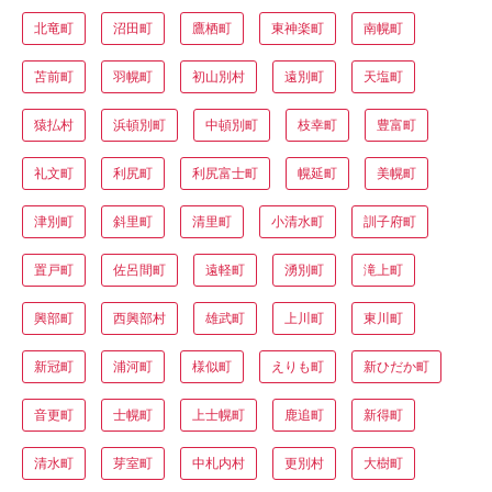
北竜町
沼田町
鷹栖町
東神楽町
南幌町
苫前町
羽幌町
初山別村
遠別町
天塩町
猿払村
浜頓別町
中頓別町
枝幸町
豊富町
礼文町
利尻町
利尻富士町
幌延町
美幌町
津別町
斜里町
清里町
小清水町
訓子府町
置戸町
佐呂間町
遠軽町
湧別町
滝上町
興部町
西興部村
雄武町
上川町
東川町
新冠町
浦河町
様似町
えりも町
新ひだか町
音更町
士幌町
上士幌町
鹿追町
新得町
清水町
芽室町
中札内村
更別村
大樹町