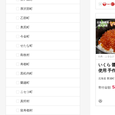
厚沢部町
乙部町
奥尻町
今金町
せたな町
島牧村
出典：ふるなび
寿都町
いくら 
使用 手作
黒松内町
道 豊浦
北海道 豊浦町
とみりん
蘭越町
5
寄付金額:
ニセコ町
真狩村
留寿都村