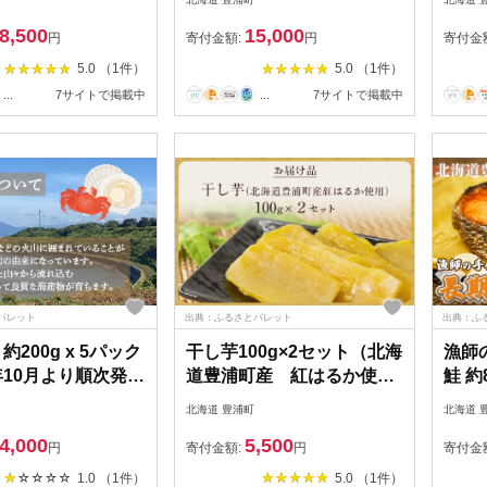
文華 約500g 帆立 貝柱 2年
8,500
15,000
貝
円
寄付金額:
円
寄付金
5.0 （1件）
5.0 （1件）
...
7サイトで掲載中
...
7サイトで掲載中
パレット
出典：ふるさとパレット
出典：ふ
約200g x 5パック
干し芋100g×2セット（北海
漁師
年10月より順次発
道豊浦町産 紅はるか使
鮭 約
道 噴火湾産
用）
け しゃけ 鮭 さけ 秋鮭 熟成
北海道 豊浦町
北海道 
塩味 
4,000
5,500
海道産
円
寄付金額:
円
寄付金
惣菜 
1.0 （1件）
5.0 （1件）