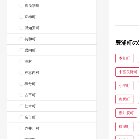
喜茂別町
京極町
倶知安町
共和町
豊浦町の
岩内町
本別町
泊村
中富良野町
神恵内村
積丹町
小平町
古平町
奥尻町
仁木町
倶知安町
余市町
標津町
赤井川村