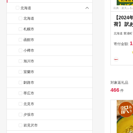
北海道
出典：楽天ふる
【202
北海道
荷】 訳
札幌市
かぼちゃ 
北海道 豊浦町
入り 【 
函館市
1
海道産 
寄付金額:
糖度 日持
小樽市
プ サラ
旭川市
天ぷら 
年8月下
室蘭市
釧路市
対象返礼品
466
件
帯広市
北見市
夕張市
岩見沢市