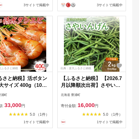
3サイトで掲載中
3サイトで掲載中
天ふるさと納税
出典：楽天ふるさと納税
るさと納税】活ボタン
【ふるさと納税】 【2026.7
大サイズ 400g（10～
月以降順次出荷】さやいん
）×1パック 北海道 噴
げん 2kg バラ詰め サイズ
豊浦町
北海道 豊浦町
 エビ えび 海老 海産
混合 野菜 いんげん 冷蔵 北
33,000
16,000
鮮 海鮮 牡丹エビ 牡丹
海道 豊浦町 送料無料
額:
円
寄付金額:
円
刺身 海鮮 海産 肉厚 濃
5.0 （1件）
5.0 （1件）
べ物 冷蔵 北海道 豊浦
1サイトで掲載中
1サイトで掲載中
料無料【2026年9月以
次発送】