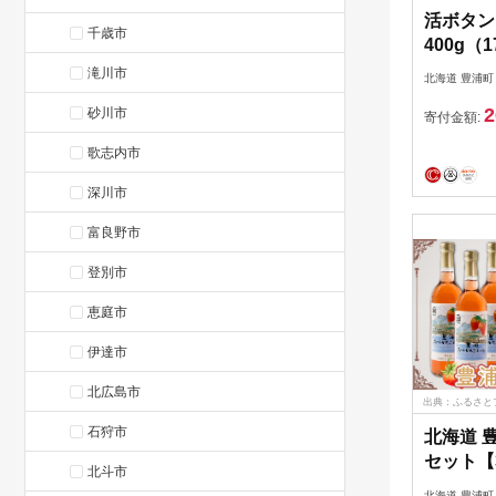
活ボタン
千歳市
400g（
ク 北海道
滝川市
北海道 豊浦町
年9月以
2
砂川市
寄付金額:
歌志内市
深川市
富良野市
登別市
恵庭市
伊達市
北広島市
出典：ふるさと
石狩市
北海道 
セット【
北斗市
北海道 豊浦町