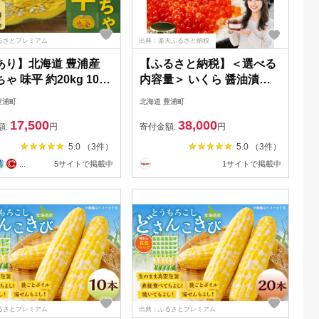
るさとプレミアム
出典：楽天ふるさと納税
あり】北海道 豊浦産
【ふるさと納税】＜選べる
ゃ 味平 約20kg 10～
内容量＞ いくら 醤油漬け
入り【2026年9月下旬
新鮮 鮭卵使用 手作り 1瓶あ
豊浦町
北海道 豊浦町
順次発送】
たり180g 2瓶～12瓶 計
17,500
38,000
360g～計2.16kg 噴火湾 優
額:
円
寄付金額:
円
しい醤油とみりんの味 イク
5.0 （3件）
5.0 （3件）
ラ 鮭卵 鮭 さけ サケ 魚卵
...
5サイトで掲載中
1サイトで掲載中
魚介類 水産物 醤油漬 ごは
んのお供 ご飯のお供 冷凍
北海道 豊浦町 送料無料
るさとプレミアム
出典：ふるさとプレミアム