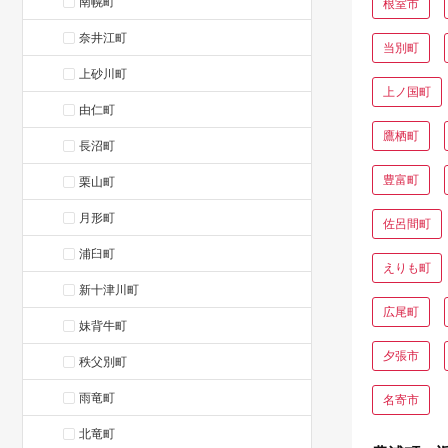
南幌町
根室市
奈井江町
当別町
上砂川町
上ノ国町
由仁町
鷹栖町
長沼町
豊富町
栗山町
月形町
佐呂間町
浦臼町
えりも町
新十津川町
広尾町
妹背牛町
夕張市
秩父別町
雨竜町
名寄市
北竜町