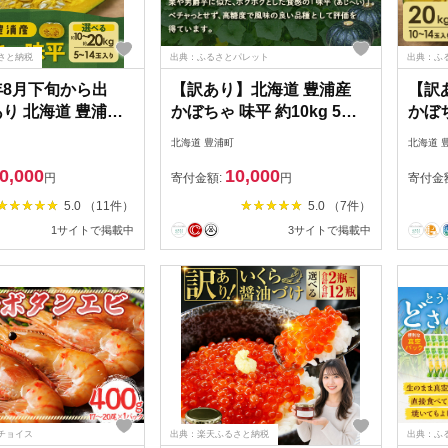
さと納税
出典：ふるさとパレット
出典：ふ
4年8月下旬から出
【訳あり】北海道 豊浦産
【訳
あり 北海道 豊浦産
かぼちゃ 味平 約10kg 5～7
かぼち
味平 10kg 5～7玉
玉入り 南瓜 カボチャ 野菜
14玉
北海道 豊浦町
北海道 
野菜 根菜 国産 北
煮物 揚げ物 スープ サラダ
以降
0,000
10,000
食べ物 ホクホク 高
あじへい 国産 北海道 豊浦
円
寄付金額:
円
寄付金
ち 煮物 食材 スー
町産 【2026年9月下旬以降
5.0 （11件）
5.0 （7件）
ダ かぼちゃプリン
順次発送】
1サイトで掲載中
3サイトで掲載中
】 お届け：2024
旬～9月中頃まで
チョイス
出典：楽天ふるさと納税
出典：ふ