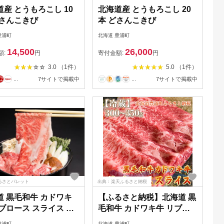
産 とうもろこし 10
北海道産 とうもろこし 20
どさんこきび
本 どさんこきび
豊浦町
北海道 豊浦町
14,500
26,000
額:
円
寄付金額:
円
3.0 （1件）
5.0 （1件）
...
7サイトで掲載中
...
7サイトで掲載中
るさとパレット
出典：楽天ふるさと納税
道 黒毛和牛 カドワキ
【ふるさと納税】北海道 黒
ブロース スライス 約
毛和牛 カドワキ牛 リブロ
～800g【冷蔵】
ース スライス 300〜
豊浦町
北海道 豊浦町