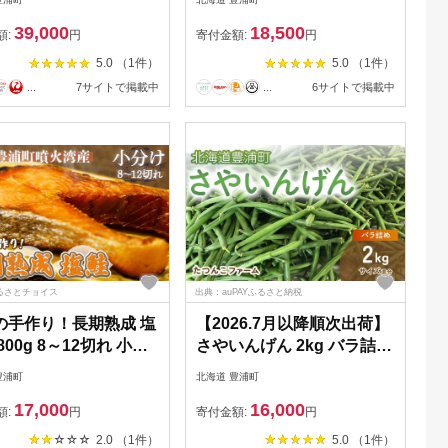
350g【冷蔵】牛肉 肉 お肉
39,000
18,500
和牛 豊浦町 送料無料
額:
円
寄付金額:
円
5.0 （1件）
5.0 （1件）
...
7サイトで掲載中
...
6サイトで掲載中
るさとチョイス
出典：auPAYふるさと納税
の手作り！長期熟成 塩
【2026.7月以降順次出荷】
800g 8～12切れ 小分
さやいんげん 2kg バラ詰め
サイズ混合 北海道 豊浦町
豊浦町
北海道 豊浦町
海産物 海鮮 魚介 魚 北
17,000
16,000
 冷凍 グルメ お弁当
額:
円
寄付金額:
円
おかず 国産 北海道 豊
2.0 （1件）
5.0 （1件）