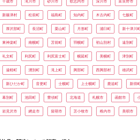
千歳市
滝川市
砂川市
歌志内市
深川市
富良野市
新篠津村
松前町
福島町
知内町
木古内町
七飯町
厚沢部町
長沼町
栗山町
月形町
浦臼町
新十津川
東神楽町
南幌町
苫前町
羽幌町
初山別村
遠別町
礼文町
利尻町
利尻富士町
幌延町
美幌町
津別町
遠軽町
湧別町
滝上町
興部町
西興部村
雄武町
新ひだか町
音更町
士幌町
上士幌町
鹿追町
新得
幕別町
池田町
豊頃町
北海道
札幌市
函館市
岩見沢市
網走市
留萌市
苫小牧市
稚内市
美唄市