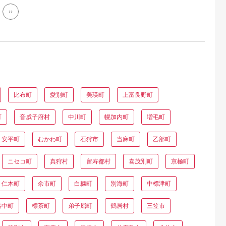
››
比布町
愛別町
美瑛町
上富良野町
町
音威子府村
中川町
幌加内町
増毛町
安平町
むかわ町
石狩市
当麻町
乙部町
ニセコ町
真狩村
留寿都村
喜茂別町
京極町
仁木町
余市町
白糠町
別海町
中標津町
浜中町
標茶町
弟子屈町
鶴居村
三笠市