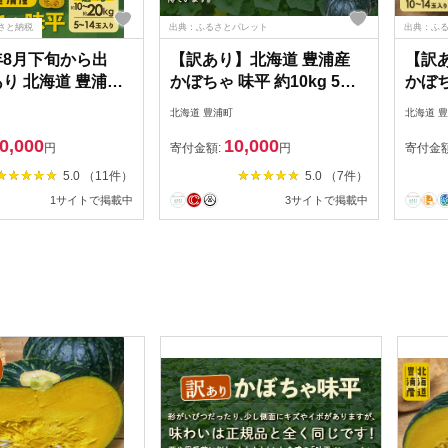
さと納税
出典：ふるさとパレット
出典：ふ
4年8月下旬から出
【訳あり】北海道 豊浦産
【訳
あり 北海道 豊浦産
かぼちゃ 味平 約10kg 5～7
かぼち
味平 10kg 5～7玉
玉入り 南瓜 カボチャ 野菜
14玉
北海道 豊浦町
北海道 
野菜 根菜 国産 北
煮物 揚げ物 スープ サラダ
以降
0,000
10,000
食べ物 ホクホク 高
あじへい 国産 北海道 豊浦
円
寄付金額:
円
寄付金
ち 煮物 食材 スー
町産 【2026年9月下旬以降
5.0 （11件）
5.0 （7件）
ダ かぼちゃプリン
順次発送】
1サイトで掲載中
3サイトで掲載中
】 お届け：2024
旬～9月中頃まで