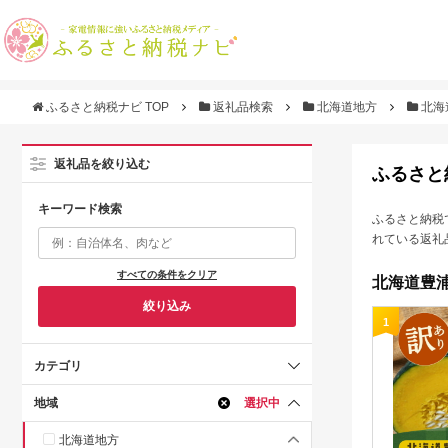
ふるさと納税ナビ TOP
返礼品検索
北海道地方
北海
返礼品を絞り込む
ふるさと
キーワード検索
ふるさと納税
れている返礼
すべての条件をクリア
北海道豊浦
絞り込み
1
カテゴリ
地域
選択中
北海道地方