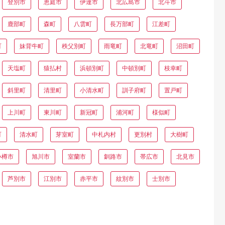
登別市
恵庭市
伊達市
北広島市
北斗市
鹿部町
森町
八雲町
長万部町
江差町
町
妹背牛町
秩父別町
雨竜町
北竜町
沼田町
天塩町
猿払村
浜頓別町
中頓別町
枝幸町
斜里町
清里町
小清水町
訓子府町
置戸町
上川町
東川町
新冠町
浦河町
様似町
町
清水町
芽室町
中札内村
更別村
大樹町
小樽市
旭川市
室蘭市
釧路市
帯広市
北見市
芦別市
江別市
赤平市
紋別市
士別市