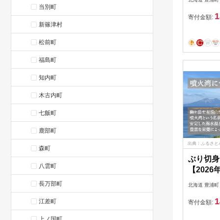
当別町
1
寄付金額:
新篠津村
松前町
福島町
知内町
木古内町
七飯町
鹿部町
出典：ふるさと
森町
ぶり切身 
八雲町
【2026
送】北海
長万部町
北海道 豊浦町
1
江差町
寄付金額:
上ノ国町