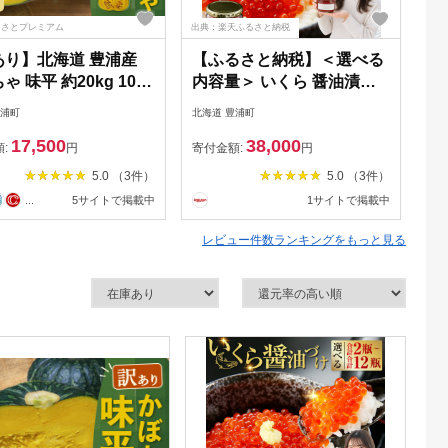
るさとプレミアム
出典：楽天ふるさと納税
出典
あり】北海道 豊浦産
【ふるさと納税】＜選べる
活
ゃ 味平 約20kg 10～
内容量＞ いくら 醤油漬け
4
入り【2026年9月下旬
新鮮 鮭卵使用 手作り 1瓶あ
ク
豊浦町
北海道 豊浦町
北海
順次発送】
たり180g 2瓶～12瓶 計
年
17,500
38,000
360g～計2.16kg 噴火湾 優
額:
円
寄付金額:
円
寄
しい醤油とみりんの味 イク
5.0 （3件）
5.0 （3件）
ラ 鮭卵 鮭 さけ サケ 魚卵
...
5サイトで掲載中
1サイトで掲載中
魚介類 水産物 醤油漬 ごは
んのお供 ご飯のお供 冷凍
レビュー件数ランキングをもっと見る
北海道 豊浦町 送料無料