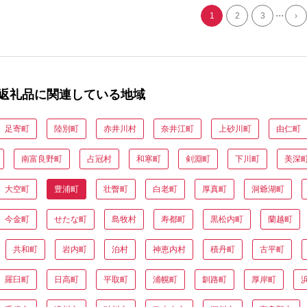
...
1
2
3
›
返礼品に関連している地域
足寄町
陸別町
赤井川村
奈井江町
上砂川町
由仁町
南富良野町
占冠村
和寒町
剣淵町
下川町
美深
大空町
豊浦町
壮瞥町
白老町
厚真町
洞爺湖町
今金町
せたな町
島牧村
寿都町
黒松内町
蘭越町
共和町
岩内町
泊村
神恵内村
積丹町
古平町
羅臼町
日高町
平取町
浦幌町
釧路町
厚岸町