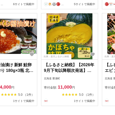
浦町
...
6サイトで掲載中
...
5サイトで掲載中
出典：楽天ふるさと納税
出典：楽
醤油漬け 新鮮 鮭卵
【ふるさと納税】【2026年
【ふ
り 180g×3瓶 北海
9月下旬以降順次発送】北
エビ 
 噴火湾 優しい醤油
海道 豊浦産 かぼちゃ 味平
14尾
北海道 豊浦町
北海道 
の味
約10kg（5～7玉入り） or
火湾産
4,000
11,000
約20kg（10～14玉入り）
物 新
円
寄付金額:
円
寄付金
海老 
5.0 （1件）
5.0 （1件）
厚 食
1サイトで掲載中
1サイトで掲載中
町 送
降順