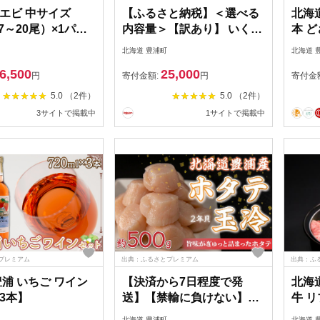
エビ 中サイズ
【ふるさと納税】＜選べる
北海道
17～20尾）×1パッ
内容量＞【訳あり】 いくら
本 
 噴火湾産【2026
醤油漬け 新鮮 鮭卵使用 手
北海道 豊浦町
北海道 
降順次発送】
作り 1瓶180g 2瓶～12瓶 計
6,500
25,000
360g～計2.16kg 噴火湾 優
円
寄付金額:
円
寄付金
しい醤油とみりんの味 イク
5.0 （2件）
5.0 （2件）
ラ 鮭卵 魚卵 魚介類 水産物
3サイトで掲載中
1サイトで掲載中
醤油漬 ごはんのお供 ご飯
のお供 冷凍 北海道 豊浦町
送料無料
プレミアム
出典：ふるさとプレミアム
出典：ふ
豊浦 いちご ワイン
【決済から7日程度で発
北海
3本】
送】【禁輸に負けない】ホ
牛 リ
タテ 北海道 豊浦 噴火湾 礼
750
北海道 豊浦町
北海道 