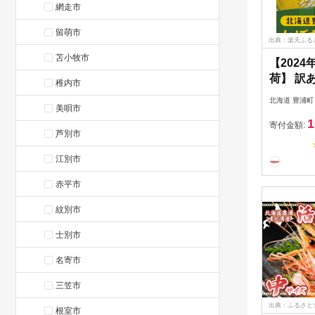
網走市
留萌市
出典：楽天ふる
苫小牧市
【202
荷】 訳
稚内市
かぼちゃ 
北海道 豊浦町
美唄市
入り 【 
1
海道産 
寄付金額:
芦別市
糖度 日持
プ サラ
江別市
天ぷら 
赤平市
年8月下
紋別市
士別市
名寄市
三笠市
出典：ふるさと
根室市