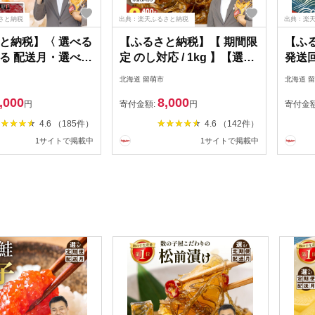
さと納税
出典：楽天ふるさと納税
出典：楽
と納税】〈 選べる
【ふるさと納税】【 期間限
【ふ
る 配送月・選べる
定 のし対応 / 1kg 】【選べ
発送
00 g )〉訳あり 北海
る配送月 / 500g 1kg】数の
限定 
北海道 留萌市
北海道 
筋子 醤油 漬け 250
子屋 こだわりの 松前漬
付け 数
,000
8,000
 g (250g×2個入） 加
400 g / 500 g / 750 g /800 g
袋)1
円
寄付金額:
円
寄付金
ひとくち カット 不
/ 1 kg / 2 kg 【選べる数
海道 
4.6 （185件）
4.6 （142件）
け 魚卵 鮭 すじこ
量・選べる発送回数】数の
のお供
1サイトで掲載中
1サイトで掲載中
クラ 訳 アリ
子 松前漬け 北海道 珍味 ご
の幸 
4
はんのお供 お正月 おせち
のこ 
加工品 魚卵 海の幸 定期便
まか 定
SKU