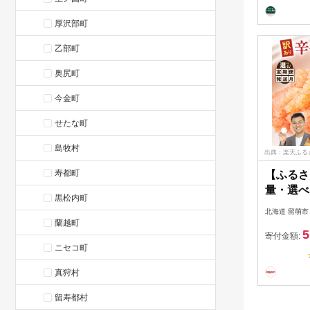
厚沢部町
乙部町
奥尻町
今金町
せたな町
島牧村
出典：楽天ふる
寿都町
【ふるさ
量・選べ
黒松内町
る配送月 
北海道 留萌市
辛子明太子 5
蘭越町
5
1.5 kg 
寄付金額:
ニセコ町
ひとくち
はんのお
真狩村
おかず 
海の幸 
留寿都村