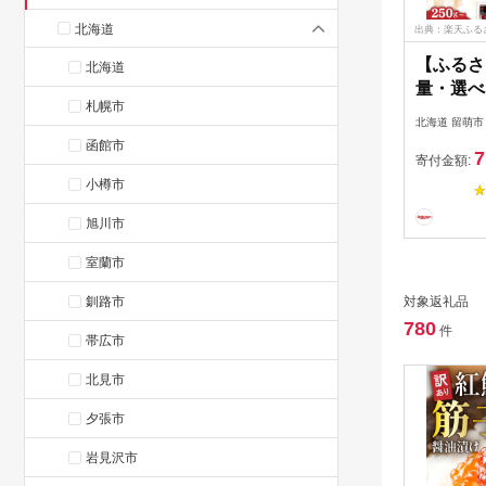
北海道
出典：楽天ふる
【ふるさ
北海道
量・選べ
札幌市
回数 ( 5
北海道 留萌市
道 紅鮭 
函館市
7
g / 500
寄付金額:
藤水産 
小樽市
揃い 小分
旭川市
いくら イ
R002-00
室蘭市
釧路市
対象返礼品
780
件
帯広市
北見市
夕張市
岩見沢市