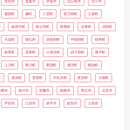
登別市
恵庭市
伊達市
北広島市
北斗市
鹿部町
森町
八雲町
長万部町
江差町
町
妹背牛町
秩父別町
雨竜町
北竜町
沼田町
天塩町
猿払村
浜頓別町
中頓別町
枝幸町
斜里町
清里町
小清水町
訓子府町
置戸町
上川町
東川町
新冠町
浦河町
様似町
町
清水町
芽室町
中札内村
更別村
大樹町
小樽市
旭川市
室蘭市
釧路市
帯広市
北見市
芦別市
江別市
赤平市
紋別市
士別市