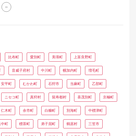
››
比布町
愛別町
美瑛町
上富良野町
町
音威子府村
中川町
幌加内町
増毛町
安平町
むかわ町
石狩市
当麻町
乙部町
ニセコ町
真狩村
留寿都村
喜茂別町
京極町
仁木町
余市町
白糠町
別海町
中標津町
浜中町
標茶町
弟子屈町
鶴居村
三笠市