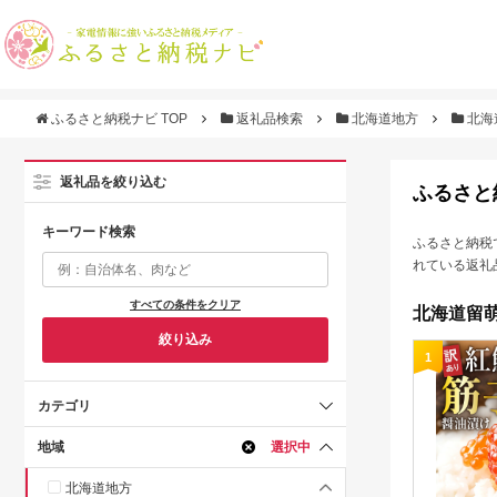
ふるさと納税ナビ TOP
返礼品検索
北海道地方
北海
返礼品を絞り込む
ふるさと
キーワード検索
ふるさと納税
れている返礼
すべての条件をクリア
北海道留萌
絞り込み
1
カテゴリ
地域
選択中
北海道地方