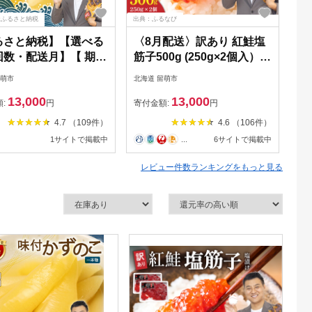
天ふるさと納税
出典：ふるなび
出典
るさと納税】【選べる
〈8月配送〉訳あり 紅鮭塩
い
回数・配送月】【 期間
筋子500g (250g×2個入）加
1
のし対応 / 500g 】味
藤水産 ひとくちカット す
【
留萌市
北海道 留萌市
北海
の子 500g (250g×2
じこ 魚卵 海鮮 おかず おに
い
13,000
13,000
本物 人気 魚卵 高級 北
ぎりの具 贈答 ギフト 人気
卵
額:
円
寄付金額:
円
寄
小分け おつまみ ご飯
留萌市 R002-005-08
4.7 （109件）
4.6 （106件）
 珍味 海鮮 海産物 海
1サイトで掲載中
...
6サイトで掲載中
魚介類 魚卵 味付かず
塩抜き 味付数の子 や
レビュー件数ランキングをもっと見る
期便 R001-013-