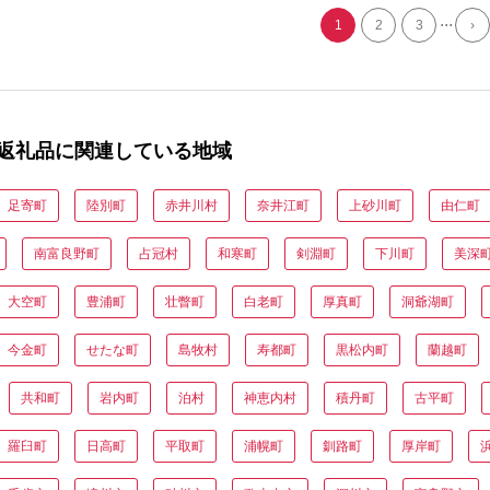
002-002-SKU
...
1
2
3
›
返礼品に関連している地域
足寄町
陸別町
赤井川村
奈井江町
上砂川町
由仁町
南富良野町
占冠村
和寒町
剣淵町
下川町
美深
大空町
豊浦町
壮瞥町
白老町
厚真町
洞爺湖町
今金町
せたな町
島牧村
寿都町
黒松内町
蘭越町
共和町
岩内町
泊村
神恵内村
積丹町
古平町
羅臼町
日高町
平取町
浦幌町
釧路町
厚岸町