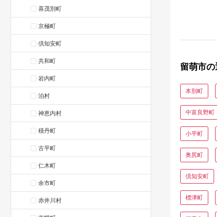
わけあり R
喜茂別町
京極町
倶知安町
共和町
留萌市の
岩内町
本別町
泊村
中富良野町
神恵内村
積丹町
小平町
古平町
奥尻町
仁木町
倶知安町
余市町
標津町
赤井川村