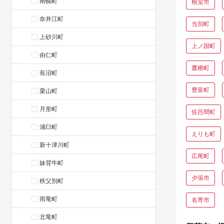
南幌町
根室市
奈井江町
当別町
上砂川町
上ノ国町
由仁町
鷹栖町
長沼町
豊富町
栗山町
月形町
佐呂間町
浦臼町
えりも町
新十津川町
広尾町
妹背牛町
夕張市
秩父別町
雨竜町
名寄市
北竜町