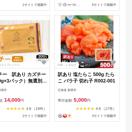
1サイトで掲載中
...
6サイトで掲載中
るさとプレミアム
出典：ふるなび
チー 訳あり カズチー
訳あり 塩たらこ 500g たら
0g×3パック）無選別品
こ バラ子 切れ子 R002-001
ズ かずのこ 数の子
留萌市
北海道 留萌市
-024
14,000
5,000
額:
円
寄付金額:
円
4.8 （19件）
4.8 （17件）
2サイトで掲載中
3サイトで掲載中