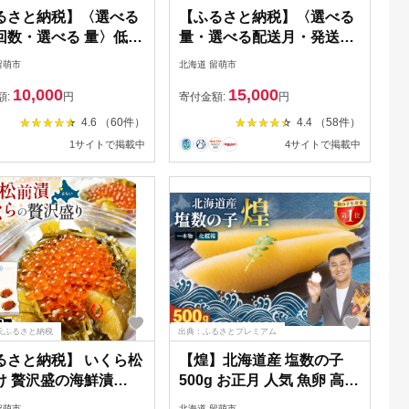
るさと納税】〈選べる
【ふるさと納税】〈選べる
回数・選べる 量〉低温
量・選べる配送月・発送回
塩たらこ 切子 業務用
数〉塩数の子【うす皮む
留萌市
北海道 留萌市
g 2kg 3kg 4kg 】訳あ
き】600g～1.2kg 1本物
10,000
15,000
海道 低温熟成 塩 タラ
（大サイズ）ポリポリ食感
額:
円
寄付金額:
円
れ子 業務用 やまか 不
がクセになる お正月 人気
4.6 （60件）
4.4 （58件）
つまみ おつまみ ごは
魚卵 高級 ごはんのお供 惣
1サイトで掲載中
4サイトで掲載中
供 惣菜 珍味 海鮮 海
菜 おかず 珍味 海鮮 海産物
わけあり やまか 定期
魚介 かずのこ 株式会社や
01-043
まか 皮むき おせち 定期便
R001-018
天ふるさと納税
出典：ふるさとプレミアム
るさと納税】 いくら松
【煌】北海道産 塩数の子
け 贅沢盛の海鮮漬
500g お正月 人気 魚卵 高級
g×4 人気 魚卵 高級 イク
おつまみ ご飯のお供 惣菜
留萌市
北海道 留萌市