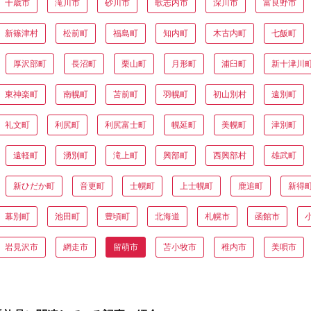
千歳市
滝川市
砂川市
歌志内市
深川市
富良野市
新篠津村
松前町
福島町
知内町
木古内町
七飯町
厚沢部町
長沼町
栗山町
月形町
浦臼町
新十津川
東神楽町
南幌町
苫前町
羽幌町
初山別村
遠別町
礼文町
利尻町
利尻富士町
幌延町
美幌町
津別町
遠軽町
湧別町
滝上町
興部町
西興部村
雄武町
新ひだか町
音更町
士幌町
上士幌町
鹿追町
新得
幕別町
池田町
豊頃町
北海道
札幌市
函館市
岩見沢市
網走市
留萌市
苫小牧市
稚内市
美唄市