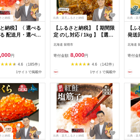
さと納税
出典：楽天ふるさと納税
出典：楽
と納税】〈 選べる
【ふるさと納税】【 期間限
【ふ
る 配送月・選べる
定 のし対応 / 1kg 】【選べ
発送
00 g )〉訳あり 北海
る配送月 / 500g 1kg】数の
限定 
北海道 留萌市
北海道 
筋子 醤油 漬け 250
子屋 こだわりの 松前漬 400
付け 数
,000
8,000
 g (250g×2個入） 加
g / 500 g / 750 g /800 g / 1
袋)1
円
寄付金額:
円
寄付金
ひとくち カット 不
kg / 2 kg 【選べる数量・選
海道 
4.6 （185件）
4.6 （142件）
け 魚卵 鮭 すじこ
べる発送回数】数の子 松前
のお供
1サイトで掲載中
1サイトで掲載中
クラ 訳 アリ
漬け 北海道 珍味 ごはんの
の幸 
4
お供 お正月 おせち 加工品
のこ 
魚卵 海の幸 定期便
まか 
さと納税
出典：楽天ふるさと納税
出典：楽