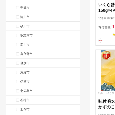
いくら醤
千歳市
150g×
貝類・イ
滝川市
北海道 留萌市
ら・いく
1
砂川市
寄付金額:
歌志内市
深川市
富良野市
登別市
恵庭市
伊達市
北広島市
出典：ふるなび
石狩市
味付 数の
かずのこ
北斗市
北海道 留萌市