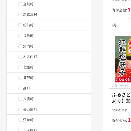
当別町
1
寄付金額:
新篠津村
松前町
福島町
知内町
木古内町
七飯町
鹿部町
出典：Yahoo!
森町
ふるさと
八雲町
あり】加
子 500g
長万部町
北海道 留萌市
1
江差町
寄付金額:
上ノ国町