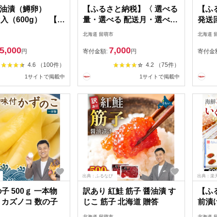
油漬（鱒卵）
【ふるさと納税】〈 選べる
【ふ
4P入（600g） 【魚
量・選べる 配送月・選べる
発送
クラ・魚卵・いく
回数 〉すじこ 訳あり 北海
熟成 
北海道 留萌市
北海道 
ら醤油漬・鱒卵】
道 紅鮭 塩 筋子 250 g / 500
【 1k
5,000
7,000
g (250g×2個入） 加藤水産
り 北
円
寄付金額:
円
寄付金
ひとくち カット 不揃い 小
コ 切
4.6 （100件）
4.2 （75件）
分け 塩 筋子 筋子 おつまみ
揃い 
1サイトで掲載中
1サイトで掲載中
魚介魚卵 鮭 いくら 冷凍
んのお
R002-005
の幸 
便 R0
出典：ふるなび
出典：楽
子 500ｇ 一本物
訳あり 紅鮭 筋子 醤油漬 す
【ふ
 カズノコ 数の子
じこ 筋子 北海道 贈答
前漬
150
北海道 留萌市
北海道 