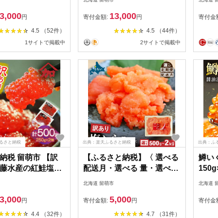
ラ 鱒
3,000
13,000
類 海
円
寄付金額:
円
寄付金
のお供
4.5 （52件）
4.5 （44件）
R001
1サイトで掲載中
2サイトで掲載中
ふるさと納税
出典：楽天ふるさと納税
出典：ふ
納税 留萌市 【訳
【ふるさと納税】〈 選べる
鱒い
藤水産の紅鮭塩筋
配送月・選べる 量・選べる
150
(250g×2個入れ)
回数〉訳あり 塩 たらこ 500
け 
北海道 留萌市
北海道 
g / 1 kg / 1.5 kg / 2 kg バラ
3,000
5,000
子 切れ子 ひとくち サイズ
円
寄付金額:
円
寄付金
切子 つまみ おつまみ ごは
4.4 （32件）
4.7 （31件）