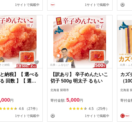
んのお供 おかず パスタ 珍
1サイトで掲載中
1サイトで掲載中
味 海鮮 魚介 訳アリ わけあ
り
さと納税
出典：ふるなび
出典：ふ
と納税】【 選べる
【訳あり】 辛子めんたいこ
カズ
る 回数 】【 選べ
切子 500g 明太子 るもい
（10
/ 500g 】訳あり
チー
北海道 留萌市
北海道 
00 g / 1 kg /
R003
,000
5,000
/ 2 kg バラ子 切れ子
円
寄付金額:
円
寄付金
 サイズ 不揃い ご
4.6 （27件）
4.5 （25件）
供 たらこ タラコ
1サイトで掲載中
1サイトで掲載中
パスタ 珍味 海産物
魚介 魚介類 訳あり