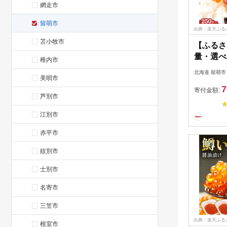
網走市
留萌市
出典：楽天ふる
苫小牧市
【ふるさ
量・選べ
稚内市
回数 ( 5
北海道 留萌市
美唄市
道 紅鮭 
7
g / 500
寄付金額:
芦別市
藤水産 
揃い 小分
江別市
いくら イ
赤平市
R002-00
紋別市
士別市
名寄市
三笠市
出典：楽天ふる
根室市