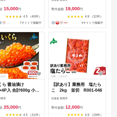
いくら 魚卵 魚介 魚介
おかず 海鮮 海産物 海の幸
15,000
19,000
鮮 ご飯のお供 ごはん
魚介類 魚卵 加工品 北海道
額:
円
寄付金額:
円
 北海道 留萌 おせち
産 かずのこ カズノコ 塩カ
4.5 （40件）
4.9 （32件）
-016
ズノコ おせち R001-019
...
7サイトで掲載中
4サイトで掲載中
るなび
出典：ふるなび
くら 醤油漬け
【訳あり】業務用 塩たら
g×4P入 合計600g 小分
こ 2kg 並切 R001-046
イクラ
留萌市
北海道 留萌市
25,000
12,000
額:
円
寄付金額:
円
4.5 （31件）
4.9 （29件）