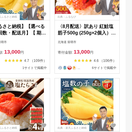
天ふるさと納税
出典：ふるなび
るさと納税】【選べる
〈8月配送〉訳あり 紅鮭塩
回数・配送月】【 期間
筋子500g (250g×2個入）加
のし対応 / 500g 】味
藤水産 ひとくちカット す
留萌市
北海道 留萌市
の子 500g (250g×2
じこ 魚卵 海鮮 おかず おに
13,000
13,000
本物 人気 魚卵 高級 北
ぎりの具 贈答 ギフト 人気
額:
円
寄付金額:
円
小分け おつまみ ご飯
留萌市 R002-005-08
4.7 （109件）
4.6 （106件）
 珍味 海鮮 海産物 海
1サイトで掲載中
...
6サイトで掲載中
魚介類 魚卵 味付かず
塩抜き 味付数の子 や
定期便 R001-013-SKU
天ふるさと納税
出典：楽天ふるさと納税