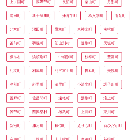
上ノ国町
厚沢部町
長沼町
栗山町
月形町
浦臼町
新十津川町
妹背牛町
秩父別町
雨竜町
北竜町
沼田町
鷹栖町
東神楽町
南幌町
苫前町
羽幌町
初山別村
遠別町
天塩町
猿払村
浜頓別町
中頓別町
枝幸町
豊富町
礼文町
利尻町
利尻富士町
幌延町
美幌町
津別町
斜里町
清里町
小清水町
訓子府町
置戸町
佐呂間町
遠軽町
湧別町
滝上町
興部町
西興部村
雄武町
上川町
東川町
新冠町
浦河町
様似町
えりも町
新ひだか町
音更町
士幌町
上士幌町
鹿追町
新得町