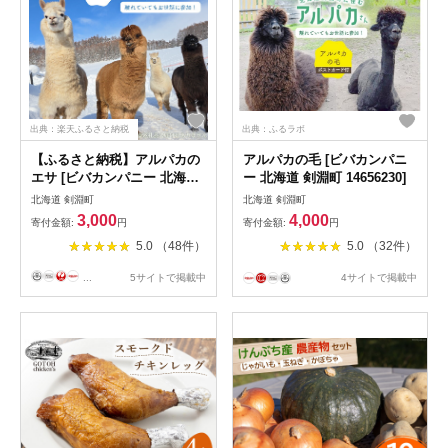
出典：楽天ふるさと納税
出典：ふるラボ
【ふるさと納税】アルパカの
アルパカの毛 [ビバカンパニ
エサ [ビバカンパニー 北海道
ー 北海道 剣淵町 14656230]
剣淵町 14656231]
北海道 剣淵町
北海道 剣淵町
3,000
4,000
寄付金額:
円
寄付金額:
円
5.0 （48件）
5.0 （32件）
...
5サイトで掲載中
4サイトで掲載中