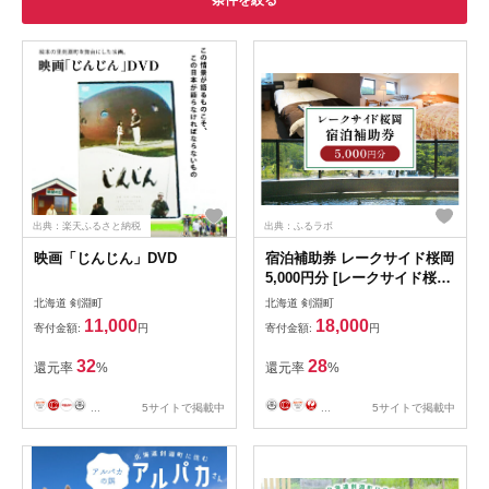
条件を絞る
出典：楽天ふるさと納税
出典：ふるラボ
映画「じんじん」DVD
宿泊補助券 レークサイド桜岡
5,000円分 [レークサイド桜岡
北海道 剣淵町 14656319] 旅
北海道 剣淵町
北海道 剣淵町
行 観光 トラベル チケット 宿
11,000
18,000
寄付金額:
円
寄付金額:
円
泊 お泊り 補助券
32
28
還元率
%
還元率
%
...
5サイトで掲載中
...
5サイトで掲載中