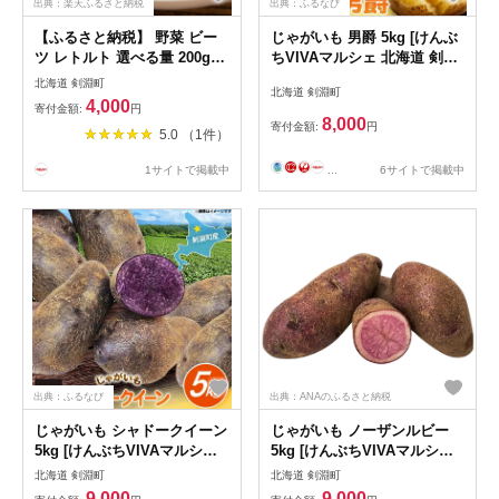
出典：楽天ふるさと納税
出典：ふるなび
【ふるさと納税】 野菜 ビー
じゃがいも 男爵 5kg [けんぶ
ツ レトルト 選べる量 200g
ちVIVAマルシェ 北海道 剣淵
2〜6袋 計400g〜1.2kg [けん
町 14656389]
北海道 剣淵町
北海道 剣淵町
ぶちVIVAマルシェ 北海道 剣
4,000
寄付金額:
円
淵町 14656313] ビーツ びー
8,000
寄付金額:
円
5.0 （1件）
つ スーパーフード 栄養 下茹
で済み 簡単 レトルト 国産 ふ
...
6サイトで掲載中
1サイトで掲載中
るさと納税
出典：ふるなび
出典：ANAのふるさと納税
じゃがいも シャドークイーン
じゃがいも ノーザンルビー
5kg [けんぶちVIVAマルシェ
5kg [けんぶちVIVAマルシェ
北海道 剣淵町 14656391]
北海道 剣淵町 14656392] ジ
北海道 剣淵町
北海道 剣淵町
ャガイモ 芋 いも ポテト 野菜
9,000
9,000