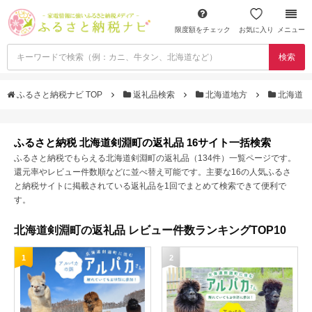
限度額をチェック
お気に入り
メニュー
検索
ふるさと納税ナビ TOP
返礼品検索
北海道地方
北海道
ふるさと納税 北海道剣淵町の返礼品 16サイト一括検索
ふるさと納税でもらえる北海道剣淵町の返礼品（134件）一覧ページです。
還元率やレビュー件数順などに並べ替え可能です。主要な16の人気ふるさ
と納税サイトに掲載されている返礼品を1回でまとめて検索できて便利で
す。
北海道剣淵町の返礼品 レビュー件数ランキングTOP10
1
2