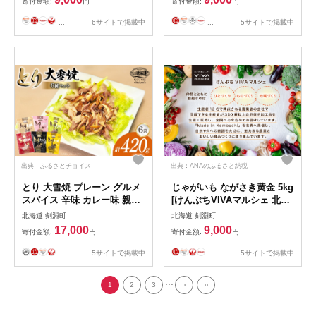
寄付金額:
円
寄付金額:
円
秋野菜 秋 常備野菜 カレー シ
チュー ポテトサラダ コロッ
...
6サイトで掲載中
...
5サイトで掲載中
ケ
出典：ふるさとチョイス
出典：ANAのふるさと納税
とり 大雪焼 プレーン グルメ
じゃがいも ながさき黄金 5kg
スパイス 辛味 カレー味 親鶏
[けんぶちVIVAマルシェ 北海
プレーン 親鶏粒コショー味
道 剣淵町 14656386] ジャガ
北海道 剣淵町
北海道 剣淵町
各70g×6袋 [ゴトウくんせい
イモ 芋 いも ポテト 野菜 秋
17,000
9,000
寄付金額:
円
寄付金額:
円
北海道 剣淵町 14656354] 肉
野菜 秋 常備野菜 カレー シチ
鶏肉 とり チキン スモークド
ュー ポテトサラダ
...
5サイトで掲載中
...
5サイトで掲載中
チキン スパイス カレー コシ
ョウ 燻製 辛口
...
1
2
3
›
››