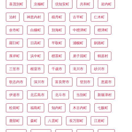
喜茂別町
京極町
倶知安町
共和町
岩内町
泊村
神恵内村
積丹町
古平町
仁木町
余市町
白糠町
別海町
中標津町
標津町
羅臼町
日高町
平取町
浦幌町
釧路町
厚岸町
浜中町
標茶町
弟子屈町
鶴居村
三笠市
根室市
千歳市
滝川市
砂川市
歌志内市
深川市
富良野市
登別市
恵庭市
伊達市
北広島市
北斗市
当別町
新篠津村
松前町
福島町
知内町
木古内町
七飯町
鹿部町
森町
八雲町
長万部町
江差町