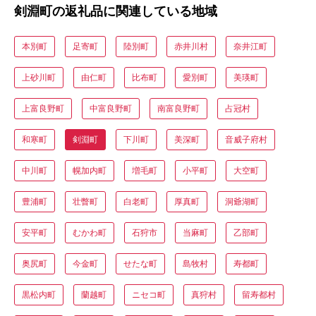
剣淵町の返礼品に関連している地域
本別町
足寄町
陸別町
赤井川村
奈井江町
上砂川町
由仁町
比布町
愛別町
美瑛町
上富良野町
中富良野町
南富良野町
占冠村
和寒町
剣淵町
下川町
美深町
音威子府村
中川町
幌加内町
増毛町
小平町
大空町
豊浦町
壮瞥町
白老町
厚真町
洞爺湖町
安平町
むかわ町
石狩市
当麻町
乙部町
奥尻町
今金町
せたな町
島牧村
寿都町
黒松内町
蘭越町
ニセコ町
真狩村
留寿都村