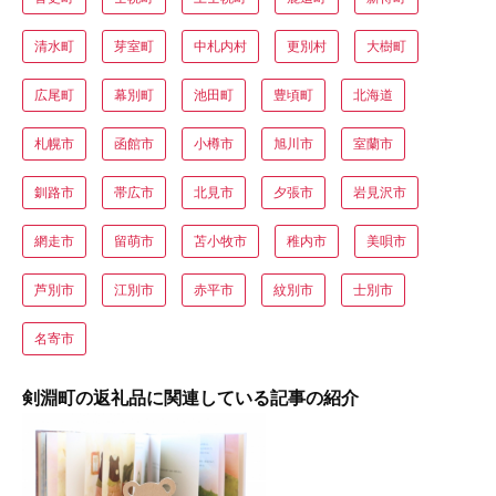
清水町
芽室町
中札内村
更別村
大樹町
広尾町
幕別町
池田町
豊頃町
北海道
札幌市
函館市
小樽市
旭川市
室蘭市
釧路市
帯広市
北見市
夕張市
岩見沢市
網走市
留萌市
苫小牧市
稚内市
美唄市
芦別市
江別市
赤平市
紋別市
士別市
名寄市
剣淵町の返礼品に関連している記事の紹介