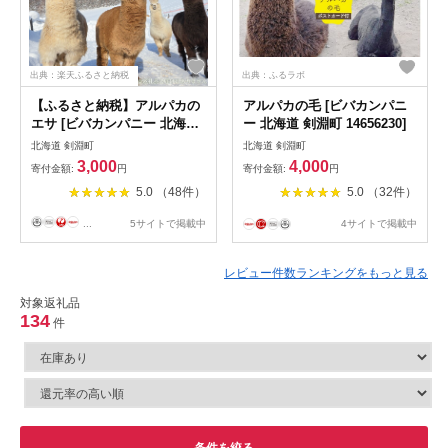
出典：楽天ふるさと納税
出典：ふるラボ
【ふるさと納税】アルパカの
アルパカの毛 [ビバカンパニ
エサ [ビバカンパニー 北海道
ー 北海道 剣淵町 14656230]
剣淵町 14656231]
北海道 剣淵町
北海道 剣淵町
3,000
4,000
寄付金額:
円
寄付金額:
円
5.0 （48件）
5.0 （32件）
...
5サイトで掲載中
4サイトで掲載中
レビュー件数ランキングをもっと見る
対象返礼品
134
件