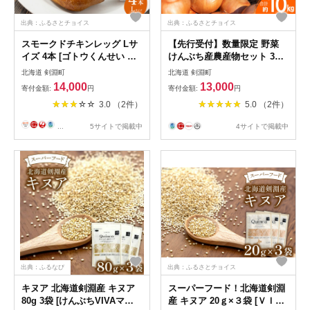
出典：ふるさとチョイス
出典：ふるさとチョイス
スモークドチキンレッグ Lサ
【先行受付】数量限定 野菜
イズ 4本 [ゴトウくんせい 北
けんぶち産農産物セット 3種
海道 剣淵町 14656363] 燻製
計10kg [剣淵・生命を育てる
北海道 剣淵町
北海道 剣淵町
スモーク チキン スモークチ
大地の会 北海道 剣淵町
14,000
13,000
寄付金額:
円
寄付金額:
円
キン レッグ スモークレッグ
14656147] じゃがいも 玉ねぎ
3.0 （2件）
5.0 （2件）
冷蔵 若鶏 鶏肉 モモ肉 もも
かぼちゃ 野菜セット
もも肉
...
5サイトで掲載中
4サイトで掲載中
出典：ふるなび
出典：ふるさとチョイス
キヌア 北海道剣淵産 キヌア
スーパーフード！北海道剣淵
80g 3袋 [けんぶちVIVAマル
産 キヌア 20ｇ×３袋 [ＶＩＶ