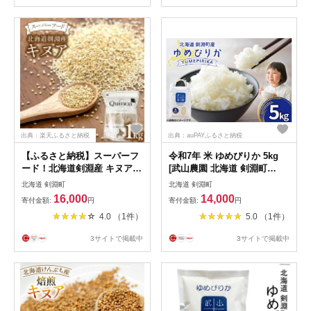
出典：楽天ふるさと納税
出典：auPAYふるさと納税
【ふるさと納税】スーパーフ
令和7年 米 ゆめぴりか 5kg
ード！北海道剣淵産 キヌア
[武山農園 北海道 剣淵町
1kg [VIVAマルシェ 北海道 剣
14656339] お米 白米 精米 ご
北海道 剣淵町
北海道 剣淵町
淵町 14656192] 穀物 雑穀
飯 ごはん コメ こめ 国産
16,000
14,000
寄付金額:
円
寄付金額:
円
4.0 （1件）
5.0 （1件）
3サイトで掲載中
3サイトで掲載中