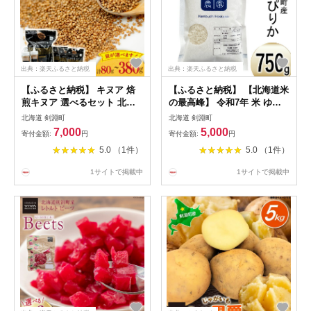
出典：楽天ふるさと納税
出典：楽天ふるさと納税
【ふるさと納税】 キヌア 焙
【ふるさと納税】 【北海道米
煎キヌア 選べるセット 北海
の最高峰】 令和7年 米 ゆめ
道 けんぶち産 [けんぶちVIVA
ぴりか 5合(750g)【郵便受け
北海道 剣淵町
北海道 剣淵町
マルシェ 北海道 剣淵町
にお届け】[武山農園 北海道
7,000
5,000
寄付金額:
円
寄付金額:
円
14656399] キヌア きぬあ ス
剣淵町 14656342] 白米 精米
5.0 （1件）
5.0 （1件）
ーパーフード 焙煎 栄養 グル
ご飯 ごはん コメ こめ 国産
テンフリー カリウム ビタミ
1サイトで掲載中
1サイトで掲載中
ン 国産 ふるさと納税