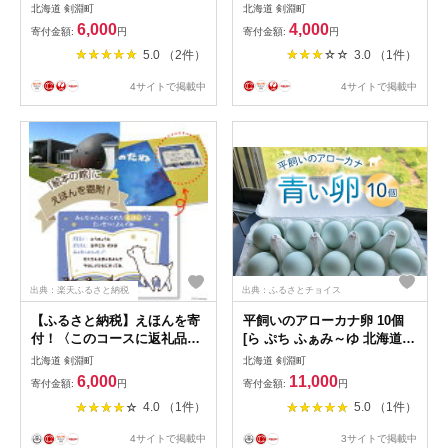
シェ 北海道 剣淵町
Ａマルシェ 北海道 剣淵町
北海道 剣淵町
北海道 剣淵町
14656191]
14656190]
6,000
4,000
寄付金額:
円
寄付金額:
円
5.0 （2件）
3.0 （1件）
4サイトで掲載中
4サイトで掲載中
出典：楽天ふるさと納税
出典：ふるさとチョイス
【ふるさと納税】えほんを寄
平飼いのアローカナ卵 10個
付！〈このコースに返礼品は
[ら ぷち ふぁみ～ゆ 北海道
つきません〉
剣淵町 14656182]
北海道 剣淵町
北海道 剣淵町
6,000
11,000
寄付金額:
円
寄付金額:
円
4.0 （1件）
5.0 （1件）
4サイトで掲載中
3サイトで掲載中