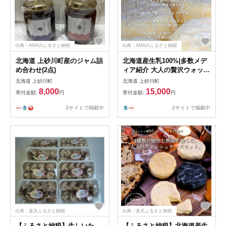
出典：ANAのふるさと納税
出典：ANAのふるさと納税
北海道 上砂川町産のジャム詰
北海道産生乳100%|多数メデ
め合わせ(2点)
ィア紹介 大人の贅沢ウォッシ
ュチーズ食べ比べ2種|きまぐ
北海道 上砂川町
北海道 上砂川町
れ牧場【配送不可地域：離
8,000
15,000
寄付金額:
円
寄付金額:
円
島】
3サイトで掲載中
2サイトで掲載中
出典：楽天ふるさと納税
出典：楽天ふるさと納税
【ふるさと納税】生しいた
【ふるさと納税】北海道産生