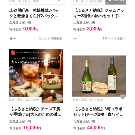
出典：JALふるさと納税
出典：楽天ふるさと納税
上砂川町産 乾燥椎茸3パッ
【ふるさと納税】ジャムクッ
クと乾燥きくらげ2パック入
キー2種食べ比べセット (1袋3
り【1372164】
個入×6袋)【1598614】
北海道 上砂川町
北海道 上砂川町
9,000
8,000
寄付金額:
円
寄付金額:
円
2サイトで掲載中
1サイトで掲載中
出典：楽天ふるさと納税
出典：楽天ふるさと納税
【ふるさと納税】チーズ工房
【ふるさと納税】3町コラボ
が手掛ける|大人のための濃厚
セット(チーズ2種・白ワイン1
バスクチーズケーキ【自家製
本・地酒1本)【配送不可地
北海道 上砂川町
北海道 上砂川町
ウォッシュチーズ使用】【配
域：離島】【1292473】
15,000
44,000
寄付金額:
円
寄付金額:
円
送不可地域：離島】