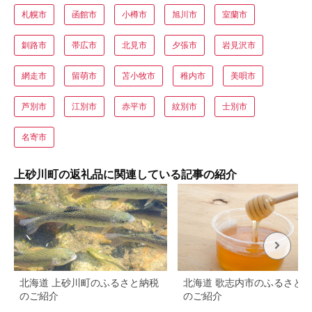
札幌市
函館市
小樽市
旭川市
室蘭市
釧路市
帯広市
北見市
夕張市
岩見沢市
網走市
留萌市
苫小牧市
稚内市
美唄市
芦別市
江別市
赤平市
紋別市
士別市
名寄市
上砂川町の返礼品に関連している記事の紹介
北海道 上砂川町のふるさと納税
北海道 歌志内市のふるさと
のご紹介
のご紹介