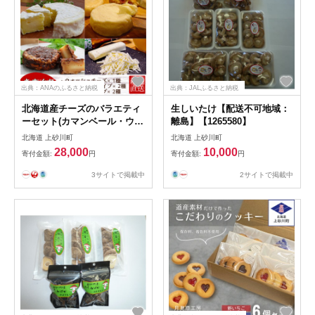
出典：ANAのふるさと納税
出典：JALふるさと納税
北海道産チーズのバラエティ
生しいたけ【配送不可地域：
ーセット(カマンベール・ウォ
離島】【1265580】
ッシュチーズ・ストリングチ
北海道 上砂川町
北海道 上砂川町
ーズ)【配送不可地域：離島】
28,000
10,000
寄付金額:
円
寄付金額:
円
3サイトで掲載中
2サイトで掲載中