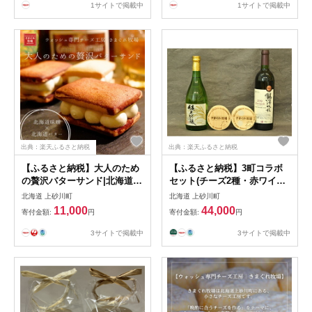
【1625868】
1サイトで掲載中
1サイトで掲載中
出典：楽天ふるさと納税
出典：楽天ふるさと納税
【ふるさと納税】大人のため
【ふるさと納税】3町コラボ
の贅沢バターサンド|北海道味
セット(チーズ2種・赤ワイン1
噌×北海道バター×味噌キャラ
本・地酒1本)【配送不可地
北海道 上砂川町
北海道 上砂川町
メル|きまぐれ牧場【配送不可
域：離島】【1292467】
11,000
44,000
寄付金額:
円
寄付金額:
円
地域：離島】【1715754】
3サイトで掲載中
3サイトで掲載中