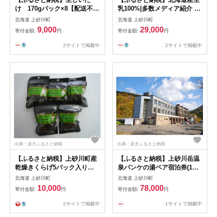
け 170gパック×8【配送不可
乳100%|多数メディア紹介 大
地域：離島】【1273915】
人の贅沢ウォッシュチーズ食
北海道 上砂川町
北海道 上砂川町
べ比べ4種|きまぐれ牧場【配
9,000
29,000
寄付金額:
円
寄付金額:
円
送不可地域：離島】
【1577388】
2サイトで掲載中
2サイトで掲載中
出典：楽天ふるさと納税
出典：楽天ふるさと納税
【ふるさと納税】上砂川町産
【ふるさと納税】上砂川岳温
乾燥きくらげ5パック入り
泉パンケの湯ペア宿泊券(1泊2
【1359780】
食付)【1262620】
北海道 上砂川町
北海道 上砂川町
10,000
78,000
寄付金額:
円
寄付金額:
円
2サイトで掲載中
1サイトで掲載中