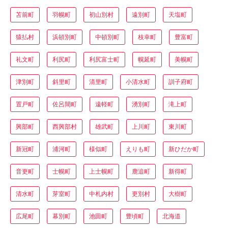
苫前町
羽幌町
初山別村
遠別町
天塩町
猿払村
浜頓別町
中頓別町
枝幸町
豊富町
礼文町
利尻町
利尻富士町
幌延町
美幌町
津別町
斜里町
清里町
小清水町
訓子府町
置戸町
佐呂間町
遠軽町
湧別町
滝上町
興部町
西興部村
雄武町
上川町
東川町
新冠町
浦河町
様似町
えりも町
新ひだか町
音更町
士幌町
上士幌町
鹿追町
新得町
清水町
芽室町
中札内村
更別村
大樹町
広尾町
幕別町
池田町
豊頃町
北海道