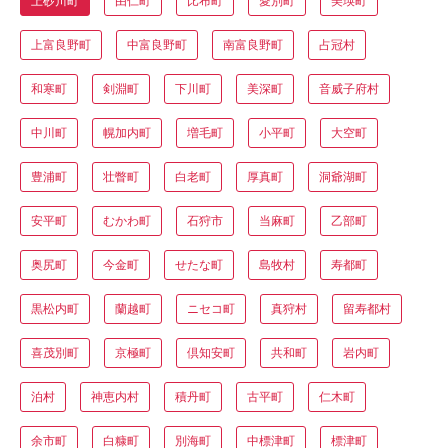
上砂川町
由仁町
比布町
愛別町
美瑛町
上富良野町
中富良野町
南富良野町
占冠村
和寒町
剣淵町
下川町
美深町
音威子府村
中川町
幌加内町
増毛町
小平町
大空町
豊浦町
壮瞥町
白老町
厚真町
洞爺湖町
安平町
むかわ町
石狩市
当麻町
乙部町
奥尻町
今金町
せたな町
島牧村
寿都町
黒松内町
蘭越町
ニセコ町
真狩村
留寿都村
喜茂別町
京極町
倶知安町
共和町
岩内町
泊村
神恵内村
積丹町
古平町
仁木町
余市町
白糠町
別海町
中標津町
標津町