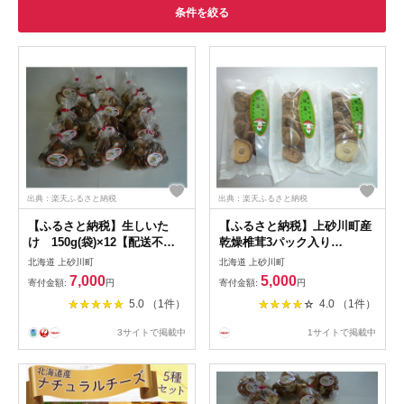
条件を絞る
出典：楽天ふるさと納税
出典：楽天ふるさと納税
【ふるさと納税】生しいた
【ふるさと納税】上砂川町産
け 150g(袋)×12【配送不可
乾燥椎茸3パック入り
地域：離島】【1273913】
【1372153】
北海道 上砂川町
北海道 上砂川町
7,000
5,000
寄付金額:
円
寄付金額:
円
5.0 （1件）
4.0 （1件）
3サイトで掲載中
1サイトで掲載中