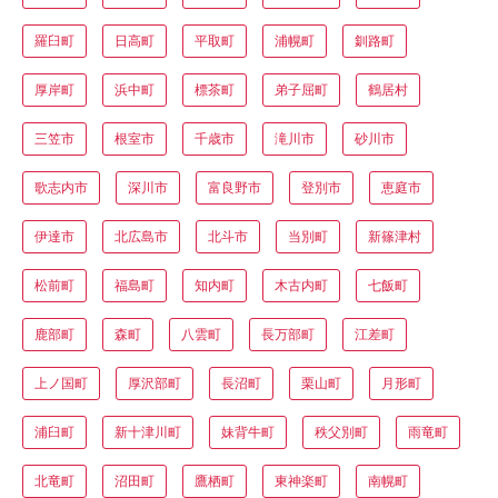
羅臼町
日高町
平取町
浦幌町
釧路町
厚岸町
浜中町
標茶町
弟子屈町
鶴居村
三笠市
根室市
千歳市
滝川市
砂川市
歌志内市
深川市
富良野市
登別市
恵庭市
伊達市
北広島市
北斗市
当別町
新篠津村
松前町
福島町
知内町
木古内町
七飯町
鹿部町
森町
八雲町
長万部町
江差町
上ノ国町
厚沢部町
長沼町
栗山町
月形町
浦臼町
新十津川町
妹背牛町
秩父別町
雨竜町
北竜町
沼田町
鷹栖町
東神楽町
南幌町