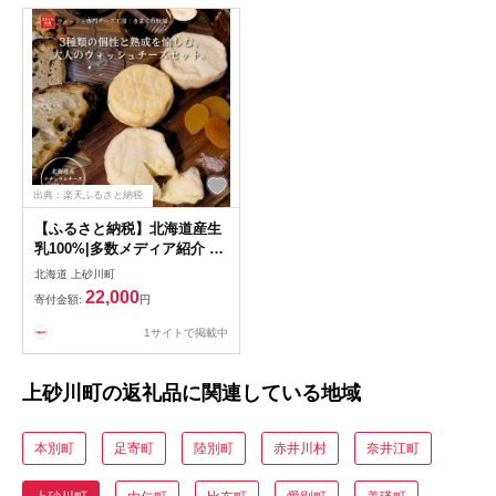
出典：楽天ふるさと納税
【ふるさと納税】北海道産生
乳100%|多数メディア紹介 大
人の贅沢ウォッシュチーズ食
北海道 上砂川町
べ比べ3種|きまぐれ牧場
22,000
寄付金額:
円
【配送不可地域：離島】
【1568322】
1サイトで掲載中
上砂川町の返礼品に関連している地域
本別町
足寄町
陸別町
赤井川村
奈井江町