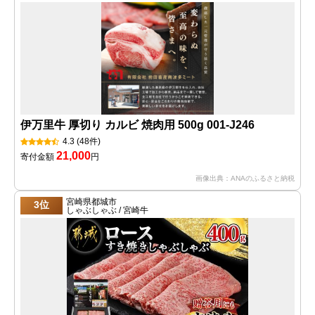
伊万里牛 厚切り カルビ 焼肉用 500g 001-J246
4.3
(48件)
21,000
寄付金額
円
画像出典：ANAのふるさと納税
宮崎県都城市
3位
しゃぶしゃぶ / 宮崎牛