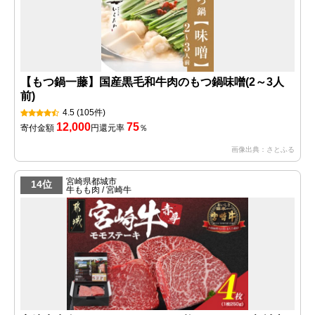
【もつ鍋一藤】国産黒毛和牛肉のもつ鍋味噌(2～3人
前)
4.5
(105件)
12,000
75
寄付金額
円
還元率
％
画像出典：さとふる
宮崎県都城市
14位
牛もも肉 / 宮崎牛