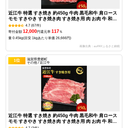
近江牛 特選 すき焼き 約450g 牛肉 黒毛和牛 肩ロース
モモ すきやき すき焼き肉 すき焼き用 肉 お肉 牛 和牛
納期 最長3カ月 冷蔵
4.7
(67件)
12,000
117
寄付金額
円
還元率
％
量 0.45kg
(目安 1kgあたり単価 26,666円)
画像出典：auPAYふるさと納税
滋賀県豊郷町
1位
その他 / 近江牛
近江牛 特選 すき焼き 約450g 牛肉 黒毛和牛 肩ロース
モモ すきやき すき焼き肉 すき焼き用 肉 お肉 牛 和牛
納期 最長3カ月 冷蔵