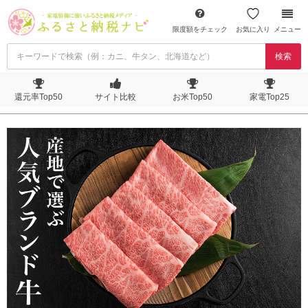
限度額をチェック
お気に入り
メニュー
検索
還元率Top50
サイト比較
お米Top50
家電Top25