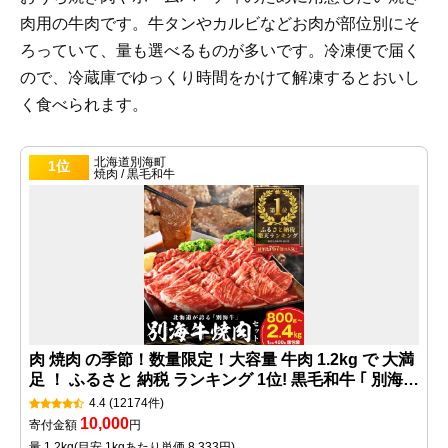
肉用の牛肉です。牛タンやカルビなどお肉が部位別にそ
ろっていて、量も選べるものが多いです。冷凍便で届く
ので、冷蔵庫でゆっくり時間をかけて解凍するとおいし
く食べられます。
北海道別海町
1位
焼肉 / 黒毛和牛
肉 焼肉 の季節！数量限定！大容量 牛肉 1.2kg で 大満
足 ！ ふるさと 納税 ランキング 1位! 黒毛和牛 ｢ 別海
和牛 ｣ タレ漬400g3P 焼肉用 タレ 付( ふるさと納税 訳
4.4
(12174件)
あり ふるさと納税 肉 赤身 ふるさと納税 牛肉 小分け
10,000
寄付金額
円
焼き肉 牛 焼肉セット 別海町 )
量 1.2kg
(目安 1kgあたり単価 8,333円)