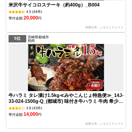
米沢牛サイコロステーキ（約400g）_B004
4.5
(44件)
20,000
寄付金額
円
画像出典：ふるさとチョイス
宮崎県都城市
5位
焼肉
牛ハラミ タレ漬け1.5kg≪みやこんじょ特急便≫_14J-
33-024-1500g-Q_(都城市) 味付き牛ハラミ 牛肉 希少部
位 300gパック 真空 小分け 1500g 焼肉 バーベキュー
3.8
(43件)
14,000
寄付金額
円
画像出典：ふるさとチョイス