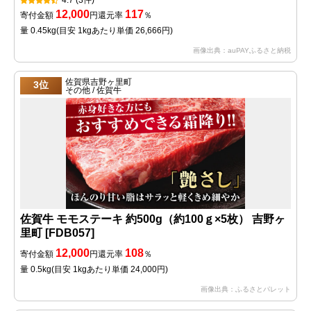
4.7
(3件)
12,000
117
寄付金額
円
還元率
％
量 0.45kg
(目安 1kgあたり単価 26,666円)
画像出典：auPAYふるさと納税
佐賀県吉野ヶ里町
3位
その他 / 佐賀牛
佐賀牛 モモステーキ 約500g（約100ｇ×5枚） 吉野ヶ
里町 [FDB057]
12,000
108
寄付金額
円
還元率
％
量 0.5kg
(目安 1kgあたり単価 24,000円)
画像出典：ふるさとパレット