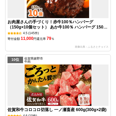
お肉屋さんの手づくり！赤牛100％ハンバーグ
（150g×10個セット） あか牛100％ ハンバーグ 150g
10個 国産牛 和牛 牛 あか牛 ハンバーグステーキ セッ
4.5
(145件)
ト 個包装 牛100％ 冷凍 ギフト 熊本 阿蘇 南小国町 送
11,000
79
寄付金額
円
還元率
％
料無料
画像出典：ふるさとチョイス
佐賀県嬉野市
10位
牛肉
佐賀和牛コロコロ切落し 一ノ瀬畜産 600g(300g×2袋)
4.6
(10件)