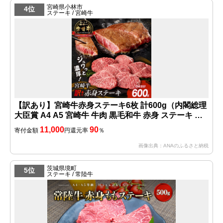
宮崎県小林市
4位
ステーキ / 宮崎牛
【訳あり】宮崎牛赤身ステーキ6枚 計600g（内閣総理
大臣賞 A4 A5 宮崎牛 牛肉 黒毛和牛 赤身 ステーキ 訳
あり 宮崎県）
11,000
90
寄付金額
円
還元率
％
画像出典：ANAのふるさと納税
茨城県境町
5位
ステーキ / 常陸牛