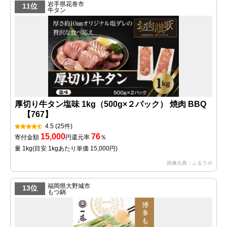
岩手県花巻市
11位
牛タン
厚切り牛タン塩味 1kg（500g×２パック） 焼肉 BBQ
【767】
4.5
(25件)
15,000
76
寄付金額
円
還元率
％
量 1kg
(目安 1kgあたり単価 15,000円)
画像出典：ふるラボ
福岡県大野城市
13位
もつ鍋