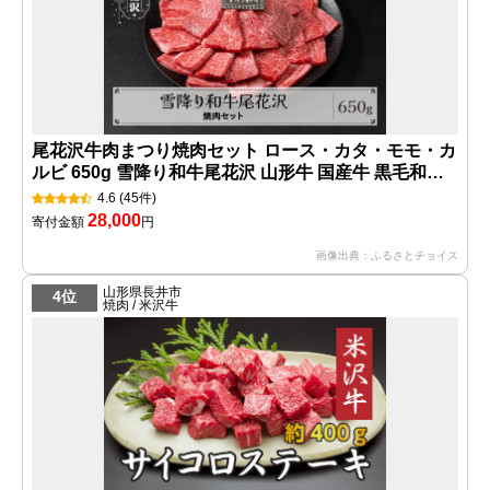
尾花沢牛肉まつり焼肉セット ロース・カタ・モモ・カ
ルビ 650g 雪降り和牛尾花沢 山形牛 国産牛 黒毛和牛
雪降り和牛 肉 お肉 ブランド牛 焼肉 焼き肉 食べ比べ
4.6
(45件)
冷凍 高級 贅沢 バーベキュー 送料無料 ja-yomyx650
28,000
寄付金額
円
画像出典：ふるさとチョイス
山形県長井市
4位
焼肉 / 米沢牛