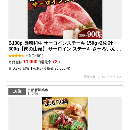
B108p 長崎和牛 サーロインステーキ 150g×2枚 計
300g【肉の山頭】 サーロイン ステーキ さーろいん す
てーき ステーキ肉 すてーき肉 牛肉 国産 ブランド 和
4.6
(146件)
牛 黒毛和牛
11,000
72
寄付金額
円
還元率
％
量 0.3kg
(目安 1kgあたり単価 36,666円)
画像出典：ふるさとチョイス
京都府舞鶴市
18位
もつ鍋