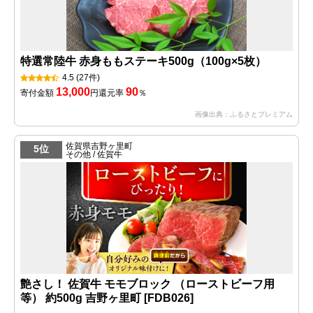
特選常陸牛 赤身ももステーキ500g（100g×5枚）
4.5
(27件)
13,000
90
寄付金額
円
還元率
％
画像出典：ふるさとプレミアム
佐賀県吉野ヶ里町
5位
その他 / 佐賀牛
艶さし！ 佐賀牛 モモブロック （ローストビーフ用
等） 約500g 吉野ヶ里町 [FDB026]