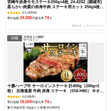
宮崎牛赤身モモステーキ250g×4枚_24-4202_(都城市)
柔らかい肉質の赤身牛肉 ステーキ用カット 250g4枚
計1キロ 宮崎牛ステーキ ステーキ用牛肉 -40度の急速
4.5
(305件)
冷凍
24,000
74
寄付金額
円
還元率
％
画像出典：ふるさとチョイス
北海道上士幌町
15位
サーロイン
十勝ハーブ牛 サーロインステーキ 計400g（200g×2
枚） 北海道産 牛肉 赤身 ステーキ ［016-H60］ ※オン
ライン申請対応
4.6
(66件)
16,000
74
寄付金額
円
還元率
％
量 0.4kg
(目安 1kgあたり単価 40,000円)