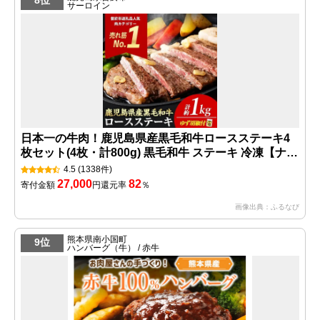
8位
サーロイン
日本一の牛肉！鹿児島県産黒毛和牛ロースステーキ4
枚セット(4枚・計800g) 黒毛和牛 ステーキ 冷凍【ナン
チク】
4.5
(1338件)
27,000
82
寄付金額
円
還元率
％
画像出典：ふるなび
熊本県南小国町
9位
ハンバーグ（牛） / 赤牛