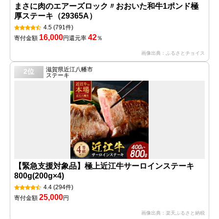
まさに肉のエアーズロック〃おおいた和牛1ポンド極
厚ステーキ（29365A）
4.5
(791件)
16,000
42
寄付金額
円
還元率
％
画像出典：ふるさとチョイス
滋賀県近江八幡市
2位
ステーキ
【緊急支援対象品】極上近江牛サーロインステーキ
800g(200g×4)
4.4
(294件)
25,000
寄付金額
円
画像出典：楽天ふるさと納税