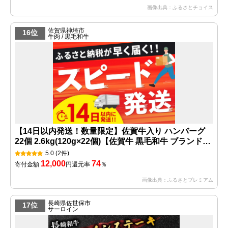
画像出典：ふるさとチョイス
佐賀県神埼市
16位
牛肉 / 黒毛和牛
【14日以内発送！数量限定】佐賀牛入り ハンバーグ
22個 2.6kg(120g×22個)【佐賀牛 黒毛和牛 ブランド牛
九州 ハンバーグ 牛肉 豚肉 国産 お弁当 おかず 惣菜 お
5.0
(2件)
すすめ 人気】(H083106)
12,000
74
寄付金額
円
還元率
％
画像出典：ふるさとプレミアム
長崎県佐世保市
17位
サーロイン