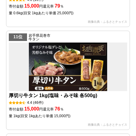
15,000
79
寄付金額
円
還元率
％
量 0.6kg
(目安 1kgあたり単価 25,000円)
画像出典：ふるさとチョイス
岩手県花巻市
11位
牛タン
厚切り牛タン 1kg(塩味・みそ味 各500g)
4.4
(46件)
15,000
76
寄付金額
円
還元率
％
量 1kg
(目安 1kgあたり単価 15,000円)
画像出典：ふるさとチョイス