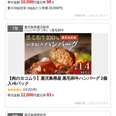
10,000
90
寄付金額
円
還元率
％
量 0.5kg
(目安 1kgあたり単価 20,000円)
画像出典：ふるさとパレット
鹿児島県鹿児島市
7位
ハンバーグ（牛） / 黒毛和牛
【肉のヨコムラ】鹿児島県産 黒毛和牛ハンバーグ 2個
入×6パック
4.9
(51件)
12,000
83
寄付金額
円
還元率
％
画像出典：ふるさとチョイス
鹿児島県曽於市