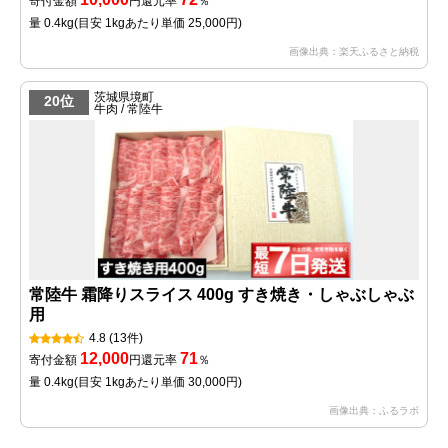
寄付金額
円
還元率
％
量 0.4kg
(目安 1kgあたり単価 25,000円)
画像出典：楽天ふるさと納税
茨城県境町
20位
牛肉 / 常陸牛
常陸牛 霜降りスライス 400g すき焼き・しゃぶしゃぶ
用
4.8
(13件)
12,000
71
寄付金額
円
還元率
％
量 0.4kg
(目安 1kgあたり単価 30,000円)
画像出典：ふるラボ