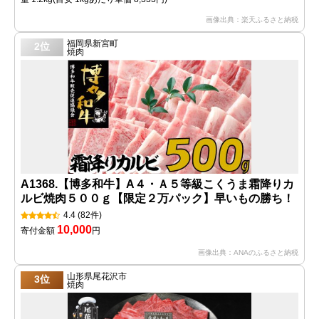
画像出典：楽天ふるさと納税
福岡県新宮町
2位
焼肉
A1368.【博多和牛】A４・Ａ５等級こくうま霜降りカ
ルビ焼肉５００ｇ【限定２万パック】早いもの勝ち！
4.4
(82件)
10,000
寄付金額
円
画像出典：ANAのふるさと納税
山形県尾花沢市
3位
焼肉