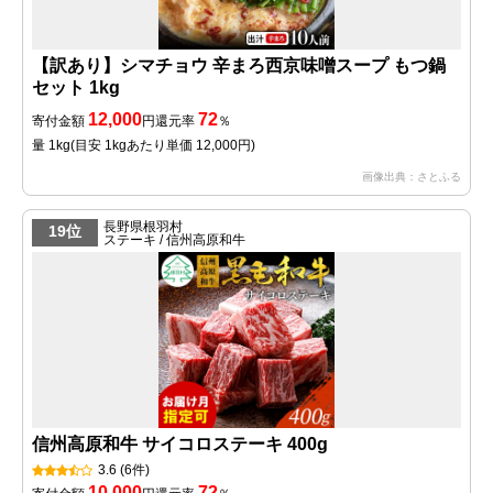
【訳あり】シマチョウ 辛まろ西京味噌スープ もつ鍋
セット 1kg
12,000
72
寄付金額
円
還元率
％
量 1kg
(目安 1kgあたり単価 12,000円)
画像出典：さとふる
長野県根羽村
19位
ステーキ / 信州高原和牛
信州高原和牛 サイコロステーキ 400g
3.6
(6件)
10,000
72