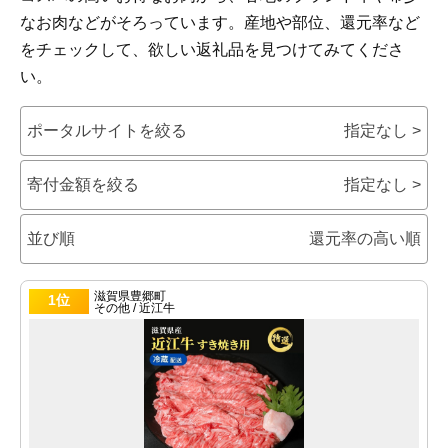
5
結局どれを選べばいい？タイプ別おすすめ早見まとめ
なお肉などがそろっています。産地や部位、還元率など
5.1
コスパ重視ならこの牛肉
をチェックして、欲しい返礼品を見つけてみてくださ
5.2
家族で楽しむならこの牛肉
い。
5.3
特別な日のご褒美ならこの牛肉
6
よくある質問
ポータルサイトを絞る
指定なし >
6.1
発送時期はいつ頃ですか
寄付金額を絞る
指定なし >
6.2
小分けになっていますか
6.3
冷凍保存期間はどのくらいですか
並び順
還元率の高い順
滋賀県豊郷町
1位
その他 / 近江牛