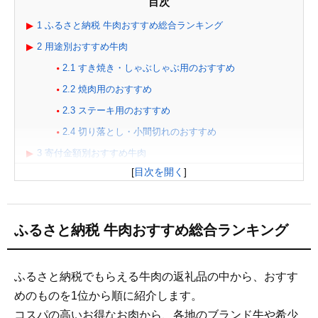
目次
1
ふるさと納税 牛肉おすすめ総合ランキング
2
用途別おすすめ牛肉
2.1
すき焼き・しゃぶしゃぶ用のおすすめ
2.2
焼肉用のおすすめ
2.3
ステーキ用のおすすめ
2.4
切り落とし・小間切れのおすすめ
3
寄付金額別おすすめ牛肉
[
目次を開く
]
3.1
1万円台で選べる牛肉
3.2
2万円台で選べる牛肉
3.3
3万円以上の高級牛肉
ふるさと納税 牛肉おすすめ総合ランキング
4
失敗しない牛肉の選び方
4.1
内容量と寄付金額のコスパ比較
ふるさと納税でもらえる牛肉の返礼品の中から、おすす
4.2
冷凍・配送方法の確認
めのものを1位から順に紹介します。
4.3
家族人数別の適量目安
コスパの高いお得なお肉から、各地のブランド牛や希少