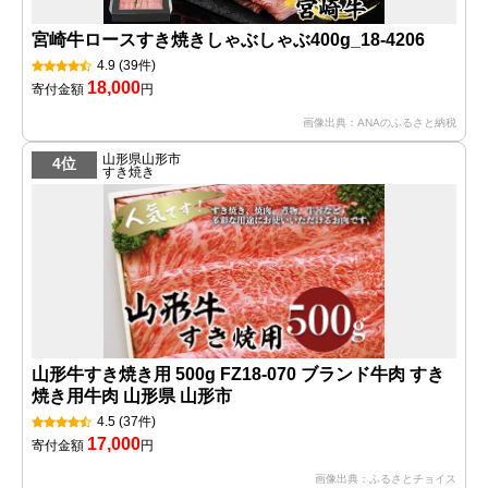
宮崎牛ロースすき焼きしゃぶしゃぶ400g_18-4206
4.9
(39件)
18,000
寄付金額
円
画像出典：ANAのふるさと納税
山形県山形市
4位
すき焼き
山形牛すき焼き用 500g FZ18-070 ブランド牛肉 すき
焼き用牛肉 山形県 山形市
4.5
(37件)
17,000
寄付金額
円
画像出典：ふるさとチョイス