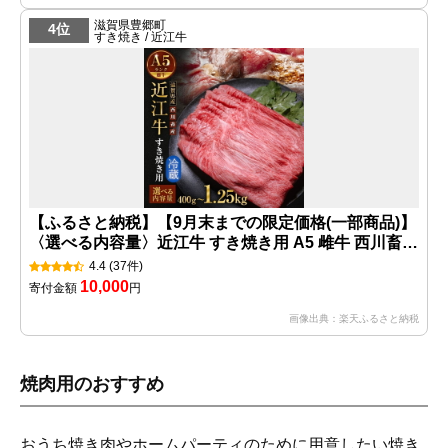
滋賀県豊郷町
4位
すき焼き / 近江牛
【ふるさと納税】【9月末までの限定価格(一部商品)】
〈選べる内容量〉近江牛 すき焼き用 A5 雌牛 西川畜産
牛肉 黒毛和牛 すきやき すき焼き肉 すき焼き用 肉 お
4.4
(37件)
肉 牛 和牛 ブランド牛 cp2509 お届け：繁忙期に限
10,000
寄付金額
円
り納期最長7ヶ月。納期指定不可
画像出典：楽天ふるさと納税
焼肉用のおすすめ
おうち焼き肉やホームパーティのために用意したい焼き