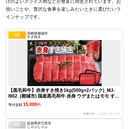
けのよいスライス肉などが豊富に用意されています。お
祝いごとや、贅沢な食事を楽しみたいときに選びたいラ
インナップです。
宮崎県都城市
1位
すき焼き
【黒毛和牛】赤身すき焼き1kg(500g×2パック)_MJ-
I902_(都城市) 国産黒毛和牛 赤身 ウデまたはモモ すき
焼き しゃぶしゃぶ 500g×2パック
15,000
寄付金額
円
画像出典：ふるさとチョイス
佐賀県伊万里市
2位
しゃぶしゃぶ