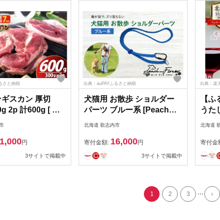
ふる
ふるさと納税
出典：auPAYふるさと納税
出典：楽
ンギスカン 厚切
犬猫用 お散歩 ショルダー
【ふ
g 2p 計600g [ 木
パーツ ブルー系 [Peach
うた
 北海道 歌志内市
and Flower 北海道 歌志内
ケ・
市
北海道 歌志内市
北海道 
l009 ] 肉 お肉 ラム
市 01227an015] ペット ペ
2007
1,000
16,000
羊 厚切り タレ タレ
ットグッズ リード ショル
2本 
円
寄付金額:
円
寄付金
 バーベキュー 焼肉
ダー
歌志内
3サイトで掲載中
3サイトで掲載中
ア 冷凍 国産 ふる
イン 
アル
どう
...
1
2
3
›
シュ