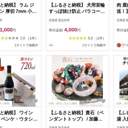
と納税】 ラム ジ
【ふるさと納税】 犬用首輪
肉 
 厚切 7mm 小分
すっぽ抜け防止 パラコード
送！
g【選べる内容量】
ジョイント sunflower 1個 /
120
市
北海道 歌志内市
北海道 
/4p(1.2kg)/6p(1.8k
ピーチアンドフラワー / 北
どう
1,000
4,000
村精肉店 北海道 歌志
海道 歌志内市
0122
円
寄付金額:
円
寄付金
27an014] 肉 お肉
[01227ae030] 犬 散歩グッ
しか
2.0 （1件）
5.0 （1件）
肉 羊 厚切り タレ
ズ ハーネス 首輪
鹿 モ
1サイトで掲載中
1サイトで掲載中
BBQ バーベキュー
パー
ウトドア 冷凍 国産
ふる
納税
さと納税
出典：楽天ふるさと納税
出典：楽
と納税】 ワイン
【ふるさと納税】貴石（ペ
【ふ
 ペンケ・ウタシュ
ンダントトップ） / 加藤樹
湯 入
0ml 1本 [太陽スピリ
石苑 / 北海道 歌志内市
しない
市
北海道 歌志内市
北海道 