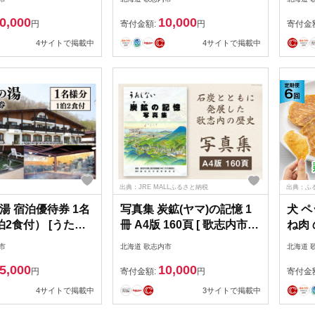
海道 歌志内市
[01227ai017]
歌志内市
0,000
10,000
d001] ワイン 赤 日
円
寄付金額:
円
寄付金
 お酒 酒 アルコー
4サイトで掲載中
4サイトで掲載中
こーる ぶどう おし
ンケウタシュナイ
納税
出典：JRE MALLふるさと納税
出典：ふ
湯 宿泊優待券 1名
写真集 炭鉱(ヤマ)の記憶 1
犬 ペ
泊2食付） [うたし
冊 A4版 160頁 [ 歌志内市教
ね肉
ルの湯 北海道 歌
育委員会 北海道 歌志内市
30g
市
北海道 歌志内市
北海道 
227af005]
01227ab001 ] 写真 本 歴史
ドフ
5,000
10,000
炭鉱 ヒストリー 文化 ふる
市 01
円
寄付金額:
円
寄付金
さと納税
ド ド
4サイトで掲載中
3サイトで掲載中
ねこ 