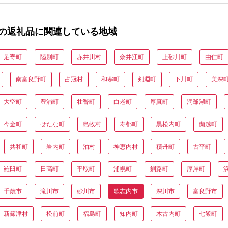
の返礼品に関連している地域
足寄町
陸別町
赤井川村
奈井江町
上砂川町
由仁町
南富良野町
占冠村
和寒町
剣淵町
下川町
美深
大空町
豊浦町
壮瞥町
白老町
厚真町
洞爺湖町
今金町
せたな町
島牧村
寿都町
黒松内町
蘭越町
共和町
岩内町
泊村
神恵内村
積丹町
古平町
羅臼町
日高町
平取町
浦幌町
釧路町
厚岸町
千歳市
滝川市
砂川市
歌志内市
深川市
富良野市
新篠津村
松前町
福島町
知内町
木古内町
七飯町