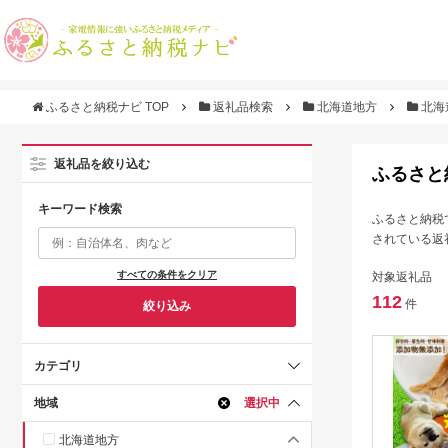
ふるさと納税ナビ TOP
返礼品検索
北海道地方
北海
返礼品を絞り込む
ふるさと
キーワード検索
ふるさと納税
されている返
すべての条件をクリア
対象返礼品
112
件
絞り込み
カテゴリ
地域
選択中
北海道地方