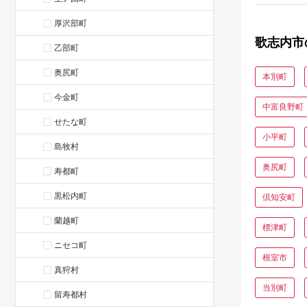
厚沢部町
歌志内市
乙部町
奥尻町
本別町
今金町
中富良野町
せたな町
小平町
島牧村
奥尻町
寿都町
黒松内町
倶知安町
蘭越町
標津町
ニセコ町
根室市
真狩村
当別町
留寿都村