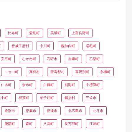
比布町
愛別町
美瑛町
上富良野町
町
音威子府村
中川町
幌加内町
増毛町
安平町
むかわ町
石狩市
当麻町
乙部町
ニセコ町
真狩村
留寿都村
喜茂別町
京極町
仁木町
余市町
白糠町
別海町
中標津町
浜中町
標茶町
弟子屈町
鶴居村
三笠市
登別市
恵庭市
伊達市
北広島市
北斗市
鹿部町
森町
八雲町
長万部町
江差町