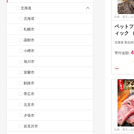
北海道
出典：楽天ふる
北海道
ペットフ
札幌市
ィック 
30g×1
函館市
北海道 歌志内
ラワー 
小樽市
4
01227a
寄付金額:
犬 猫 ね
旭川市
エサ 手
ク ささ
室蘭市
釧路市
帯広市
北見市
夕張市
岩見沢市
出典：楽天ふる