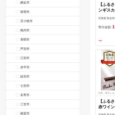
網走市
【ふるさ
ンギスカン
留萌市
け300
北海道 歌志内
苫小牧市
2p(600g)
1
g) [木
寄付金額:
稚内市
内市 012
ラム肉 羊
美唄市
タレ味 
芦別市
焼肉 ア
ふるさと
江別市
赤平市
紋別市
士別市
出典：楽天ふる
名寄市
【ふるさ
三笠市
赤ワイン
ナイ 72
根室市
北海道 歌志内