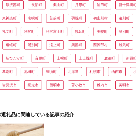
厚沢部町
長沼町
栗山町
月形町
浦臼町
新十津川
東神楽町
南幌町
苫前町
羽幌町
初山別村
遠別町
礼文町
利尻町
利尻富士町
幌延町
美幌町
津別町
遠軽町
湧別町
滝上町
興部町
西興部村
雄武町
新ひだか町
音更町
士幌町
上士幌町
鹿追町
新得
幕別町
池田町
豊頃町
北海道
札幌市
函館市
岩見沢市
網走市
留萌市
苫小牧市
稚内市
美唄市
の返礼品に関連している記事の紹介