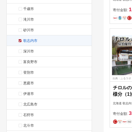
ッツ 北
1
千歳市
01227a
寄付金額:
本ワイン
滝川市
ル ある
ゃれ ペ
砂川市
ふるさと
歌志内市
深川市
富良野市
登別市
出典：ふるラボ
恵庭市
チロルの
伊達市
様分（1
ないチロ
北海道 歌志内
北広島市
志内市 01
3
寄付金額:
石狩市
北斗市