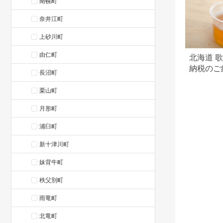
南幌町
奈井江町
上砂川町
由仁町
北海道 
納税のご
長沼町
栗山町
月形町
浦臼町
新十津川町
妹背牛町
秩父別町
雨竜町
北竜町