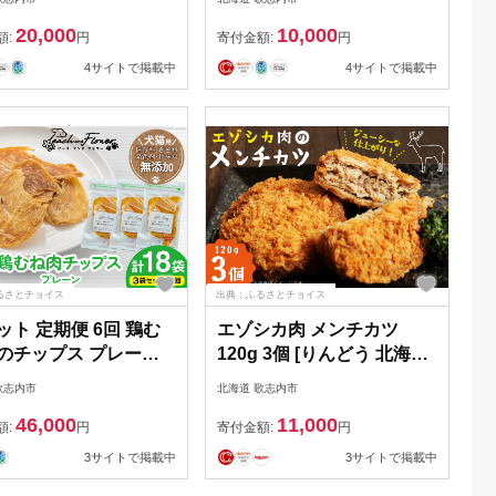
 [01227af003]
ドフラワー 北海道 歌志内
20,000
10,000
市 01227ae004] ペットフー
額:
円
寄付金額:
円
ド ドッグフード 犬 いぬ 犬
4サイトで掲載中
4サイトで掲載中
用 愛犬 おやつ チップス チ
ップ クッキー ふるさと納
税
るさとチョイス
出典：ふるさとチョイス
ット 定期便 6回 鶏む
エゾシカ肉 メンチカツ
 のチップス プレーン
120g 3個 [りんどう 北海道
 3袋 計90g [ ピーチアン
歌志内市 01227an007] 冷
歌志内市
北海道 歌志内市
ラワー 北海道 歌志内
凍 真空パック エゾ鹿肉 え
46,000
11,000
227ai053 ] ペットフー
ぞ鹿肉 シカ肉 しか肉
額:
円
寄付金額:
円
ッグフード 犬 いぬ 猫
3サイトで掲載中
3サイトで掲載中
ペット おやつ 餌 エサ