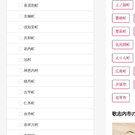
上ノ国町
喜茂別町
京極町
鷹栖町
倶知安町
豊富町
共和町
佐呂間町
岩内町
えりも町
泊村
神恵内村
広尾町
積丹町
夕張市
古平町
名寄市
仁木町
歌志内市
余市町
赤井川村