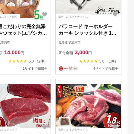
天ふるさと納税
出典：ふるさとチョイス
用こだわりの完全無添
パラコード キーホルダー
やつセット(エゾシカ肉
カーキ シャックル付き 1個
袋) / ピーチアンドフ
[ ピーチアンドフラワー 北
歌志内市
北海道 歌志内市
 / 北海道 歌志内市
海道 歌志内市 01227ae009
14,000
3,000
27ae001] 愛犬 犬 おや
] キーホルダー 小物 便利 登
額:
円
寄付金額:
円
サ 無添加
山 キャンプ アウトドア 実
5.0 （2件）
5.0 （1件）
用性 防災 カラビナ ふるさ
1サイトで掲載中
4サイトで掲載中
と納税
るさとチョイス
出典：ふるさとチョイス