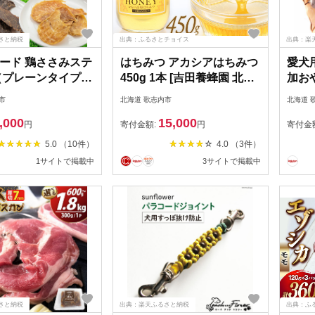
さと納税
出典：ふるさとチョイス
出典：楽
ード 鶏ささみステ
はちみつ アカシアはちみつ
愛犬
（プレーンタイプ）
450g 1本 [吉田養蜂園 北海
加お
袋 [ ピーチアンドフ
道 歌志内市 01227ah006]
他全5
市
北海道 歌志内市
北海道 
北海道 歌志内市
はちみつ ハチミツ 蜂蜜 ハ
ラワー
,000
15,000
e031 ] ペット 愛犬
ニー かもい高原 国産 非加
[012
円
寄付金額:
円
寄付金
こ いぬ おやつ 餌
熱 スイーツ デザート トー
つ エ
5.0 （10件）
4.0 （3件）
作り 国産 スティッ
スト ホットケーキ ふるさ
1サイトで掲載中
3サイトで掲載中
み ササミ
と納税
さと納税
出典：楽天ふるさと納税
出典：ふ