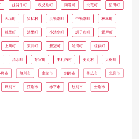
町
妹背牛町
秩父別町
雨竜町
北竜町
沼田町
天塩町
猿払村
浜頓別町
中頓別町
枝幸町
斜里町
清里町
小清水町
訓子府町
置戸町
上川町
東川町
新冠町
浦河町
様似町
町
清水町
芽室町
中札内村
更別村
大樹町
小樽市
旭川市
室蘭市
釧路市
帯広市
北見市
芦別市
江別市
赤平市
紋別市
士別市