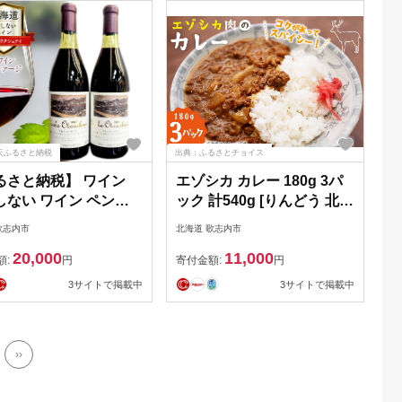
さと納税
天ふるさと納税
出典：ふるさとチョイス
るさと納税】 ワイン
エゾシカ カレー 180g 3パ
しない ワイン ペン
ック 計540g [りんどう 北海
ウタシュナイ
道 歌志内市 01227an006]
歌志内市
北海道 歌志内市
&2008 720ml 各1本 計
冷凍 真空パック エゾ鹿肉
20,000
11,000
[太陽スピリッツ 北海道
えぞ鹿肉 シカ肉 しか肉
額:
円
寄付金額:
円
市 01227ad002] ワ
3サイトで掲載中
3サイトで掲載中
赤 日本ワイン お酒 酒
コール あるこーる ぶ
 おしゃれ ペンケウタ
››
ナイ ふるさと納税