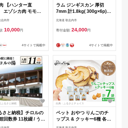
鹿肉 【ハンター直
ラム ジンギスカン 厚切
】 エゾシカ肉 モモ
7mm 計1.8kg( 300g×6p)
g 3パック 計360g [りん
[木村精肉店 北海道 歌志内
歌志内市
北海道 歌志内市
 北海道 歌志内市
市 01227al008] ラム肉 羊肉
10,000
24,000
7ai074] 肉 にく 鹿肉
羊 たれ タレ 冷凍 味付け
額:
円
寄付金額:
円
肉 エゾ鹿肉 えぞ鹿肉
モ ロース 冷凍 BBQ
4サイトで掲載中
4サイトで掲載中
べキュー 焼肉 焼き肉
さと納税
天ふるさと納税
出典：ふるさとチョイス
るさと納税】チロルの
ペット おやつ りんごのチ
館回数券 11枚綴 / うた
ップス & クッキー6種 各
チロルの湯 / 北海道
20g 1袋 計7袋 [ピーチアン
歌志内市
北海道 歌志内市