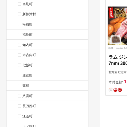
当別町
新篠津村
松前町
福島町
知内町
出典：auPAY
木古内町
ラム ジ
7mm 300
七飯町
村精肉店
北海道 歌志内
鹿部町
01227a
1
肉 羊肉 
寄付金額:
森町
味 BBQ
アウトド
八雲町
さと納税
長万部町
江差町
上ノ国町