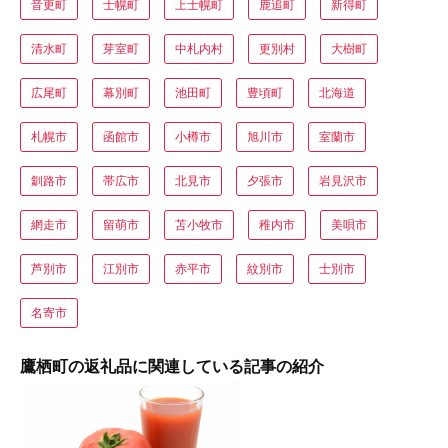
音更町
士幌町
上士幌町
鹿追町
新得町
清水町
芽室町
中札内村
更別村
大樹町
広尾町
幕別町
池田町
豊頃町
北海道
札幌市
函館市
小樽市
旭川市
室蘭市
釧路市
帯広市
北見市
夕張市
岩見沢市
網走市
留萌市
苫小牧市
稚内市
美唄市
芦別市
江別市
赤平市
紋別市
士別市
名寄市
鷹栖町の返礼品に関連している記事の紹介