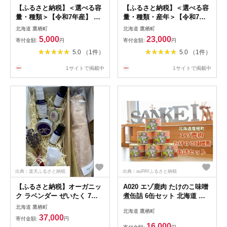
【ふるさと納税】＜選べる容
【ふるさと納税】＜選べる容
量・種類＞【令和7年産】 ゆ
量・種類・産年＞【令和7年
めぴりか 1kg×1袋 / 2kg×1袋
産 / 令和8年産】 ゆめぴりか
北海道 鷹栖町
北海道 鷹栖町
/ 5kg×1袋 / 10kg×1袋 / 計
精白米 / 無洗米 計
5,000
23,000
寄付金額:
円
寄付金額:
円
20kg（10kg×2袋） 精白米 /
8kg（2kg×4袋） / 計
5.0 （1件）
5.0 （1件）
無洗米 / 玄米 たかすのお米
16kg（2kg×8袋） 真空パック
特別栽培米 コメ ご飯 ごはん
セット 北海道 鷹栖町 たかす
1サイトで掲載中
1サイトで掲載中
ブランド米 北海道 鷹栖町 送
タロファーム 特Aランク 特A
料無料
お米 米 こめ ご飯 ごはん ブ
ランド米 小分け 国産 送料無
料
出典：楽天ふるさと納税
出典：auPAYふるさと納税
【ふるさと納税】オーガニッ
A020 エゾ鹿肉 たけのこ味噌
ク ラベンダー ぜいたく 7点
煮缶詰 6缶セット 北海道 鷹
セット ピロー（枕）1点 オー
栖町 ロース もも肉 使用 高た
北海道 鷹栖町
北海道 鷹栖町
ガニックオイル 5ml×2 オー
んぱく 低脂肪 山恵 鹿肉 ジビ
37,000
寄付金額:
円
ガニックウォーター 50ml ソ
エ
16,000