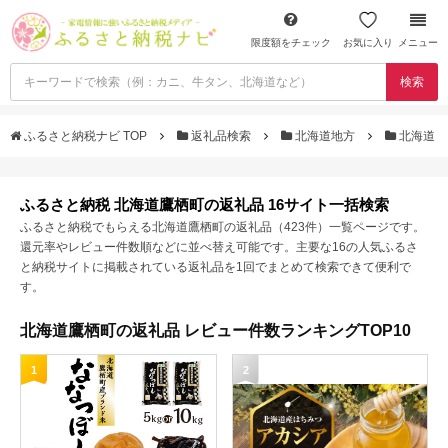
限度額をチェック
お気に入り
メニュー
検索
ふるさと納税ナビ TOP
返礼品検索
北海道地方
北海道
ふるさと納税 北海道鷹栖町の返礼品 16サイト一括検索
ふるさと納税でもらえる北海道鷹栖町の返礼品（423件）一覧ページです。
還元率やレビュー件数順などに並べ替え可能です。主要な16の人気ふるさ
と納税サイトに掲載されている返礼品を1回でまとめて検索できて便利で
す。
北海道鷹栖町の返礼品 レビュー件数ランキングTOP10
1
2