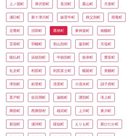
上ノ国町
厚沢部町
長沼町
栗山町
月形町
浦臼町
新十津川町
妹背牛町
秩父別町
雨竜町
北竜町
沼田町
鷹栖町
東神楽町
南幌町
苫前町
羽幌町
初山別村
遠別町
天塩町
猿払村
浜頓別町
中頓別町
枝幸町
豊富町
礼文町
利尻町
利尻富士町
幌延町
美幌町
津別町
斜里町
清里町
小清水町
訓子府町
置戸町
佐呂間町
遠軽町
湧別町
滝上町
興部町
西興部村
雄武町
上川町
東川町
新冠町
浦河町
様似町
えりも町
新ひだか町