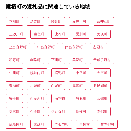
鷹栖町の返礼品に関連している地域
本別町
足寄町
陸別町
赤井川村
奈井江町
上砂川町
由仁町
比布町
愛別町
美瑛町
上富良野町
中富良野町
南富良野町
占冠村
和寒町
剣淵町
下川町
美深町
音威子府村
中川町
幌加内町
増毛町
小平町
大空町
豊浦町
壮瞥町
白老町
厚真町
洞爺湖町
安平町
むかわ町
石狩市
当麻町
乙部町
奥尻町
今金町
せたな町
島牧村
寿都町
黒松内町
蘭越町
ニセコ町
真狩村
留寿都村