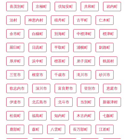
喜茂別町
京極町
倶知安町
共和町
岩内町
泊村
神恵内村
積丹町
古平町
仁木町
余市町
白糠町
別海町
中標津町
標津町
羅臼町
日高町
平取町
浦幌町
釧路町
厚岸町
浜中町
標茶町
弟子屈町
鶴居村
三笠市
根室市
千歳市
滝川市
砂川市
歌志内市
深川市
富良野市
登別市
恵庭市
伊達市
北広島市
北斗市
当別町
新篠津村
松前町
福島町
知内町
木古内町
七飯町
鹿部町
森町
八雲町
長万部町
江差町