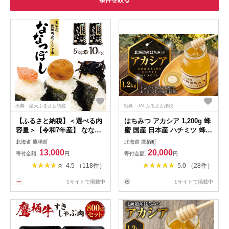
条件を絞る
出典：楽天ふるさと納税
出典：JALふるさと納税
【ふるさと納税】＜選べる内
はちみつ アカシア 1,200g 蜂
容量＞【令和7年産】 ななつ
蜜 国産 日本産 ハチミツ 蜂蜜
ぼし 白米 5kg×1袋 / 計
ハチ蜜 北海道産 鷹栖町
北海道 鷹栖町
北海道 鷹栖町
10kg（5kg×2袋） お米 米 こ
13,000
20,000
寄付金額:
円
寄付金額:
円
め コメ 精白米 精米 ブランド
4.5 （118件）
5.0 （28件）
米 特A 特Aランク 単一原料米
ごはん ご飯 ライス 産地直送
1サイトで掲載中
1サイトで掲載中
米どころ 北海道産 国産 北海
道 鷹栖町 送料無料