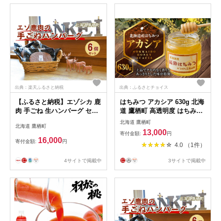
出典：楽天ふるさと納税
出典：ふるさとチョイス
【ふるさと納税】エゾシカ 鹿
はちみつ アカシア 630g 北海
肉 手ごね 生ハンバーグ セッ
道 鷹栖町 高透明度 はちみつ
ト150g×6個入り 北海道 鷹栖
の女王 山路 みつばち ハチミ
北海道 鷹栖町
北海道 鷹栖町
町 高たんぱく 低脂肪 山恵 ジ
ツ 蜂蜜 ハチ蜜 ハチミツ 蜂蜜
13,000
寄付金額:
円
ビエ 鹿肉 ハンバーグ
はちみつ
16,000
寄付金額:
円
4.0 （1件）
4サイトで掲載中
3サイトで掲載中