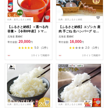
出典：楽天ふるさと納税
出典：楽天ふるさと納税
【ふるさと納税】＜選べる内
【ふるさと納税】エゾシカ 鹿
容量＞【令和8年産】トマト
肉 手ごね 生ハンバーグ セッ
ジュース 3本セット（計3L）
ト150g×6個入り 北海道 鷹栖
北海道 鷹栖町
北海道 鷹栖町
/ 6本セット（計6L） 1本1L
町 高たんぱく 低脂肪 山恵 ジ
20,000
16,000
寄付金額:
円
寄付金額:
円
無塩 オオカミの桃 完熟トマ
ビエ 鹿肉 ハンバーグ
5.0 （1件）
2.0 （1件）
ト 100% 伝統の味 パイオニ
ア 瓶 とまと 野菜 食塩無添加
1サイトで掲載中
1サイトで掲載中
無添加 国産 北海道 鷹栖町 送
料無料 【2026年9月上旬より
順次発送】
出典：楽天ふるさと納税
出典：楽天ふるさと納税