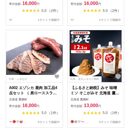
海道 鷹栖町 丘紫 有機JAS認
海道 鷹栖町 丘紫 有機JAS認
16,000
16,000
寄付金額:
円
寄付金額:
円
証 オーガニック グラスファ
証 オーガニック グラスファ
5.0 （2件）
5.0 （2件）
ーム オーガニック ラベンダ
ーム オーガニック ラベンダ
ーオイル ラベンダーウォータ
ーオイル ラベンダーウォータ
1サイトで掲載中
1サイトで掲載中
ー 雑貨 送料無料
ー 雑貨 送料無料 楽天スーパ
ーSALE 9月開催
出典：ふるなび
出典：楽天ふるさと納税
A002 エゾシカ 鹿肉 加工品4
【ふるさと納税】みそ 味噌
点セット （ 肩ローススライ
ミソ そこがみそ 北海道 鷹栖
ス エゾ鹿ジャーキー スモー
町 700g×3袋 みそ 味噌
北海道 鷹栖町
北海道 鷹栖町
クハムか生ハムのいずれか ソ
16,000
13,000
寄付金額:
円
寄付金額:
円
ーセージかベーコンのいずれ
5.0 （1件）
5.0 （1件）
か ） 北海道 鷹栖町 ロース
もも肉 使用 高たんぱく 低脂
...
6サイトで掲載中
...
5サイトで掲載中
肪 山恵 鹿肉 ジビエ