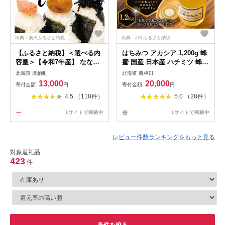
出典：楽天ふるさと納税
出典：JALふるさと納税
【ふるさと納税】＜選べる内
はちみつ アカシア 1,200g 蜂
容量＞【令和7年産】 ななつ
蜜 国産 日本産 ハチミツ 蜂蜜
ぼし 白米 5kg×1袋 / 計
ハチ蜜 北海道産 鷹栖町
北海道 鷹栖町
北海道 鷹栖町
10kg（5kg×2袋） お米 米 こ
13,000
20,000
寄付金額:
円
寄付金額:
円
め コメ 精白米 精米 ブランド
4.5 （118件）
5.0 （28件）
米 特A 特Aランク 単一原料米
ごはん ご飯 ライス 産地直送
1サイトで掲載中
1サイトで掲載中
米どころ 北海道産 国産 北海
道 鷹栖町 送料無料
レビュー件数ランキングをもっと見る
対象返礼品
423
件