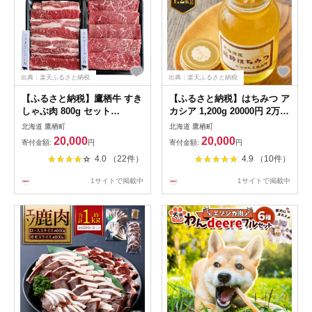
出典：楽天ふるさと納税
出典：楽天ふるさと納税
【ふるさと納税】鷹栖牛 すき
【ふるさと納税】はちみつ ア
しゃぶ肉 800g セット
カシア 1,200g 20000円 2万
400g×2パック すき焼き しゃ
蜂蜜 国産 日本産 みつばち工
北海道 鷹栖町
北海道 鷹栖町
ぶしゃぶ 肉 お肉 牛肉 新田フ
房 山路 ハチミツ ハチ蜜 瓶入
20,000
20,000
寄付金額:
円
寄付金額:
円
ァーム 冷凍 薄切り うす切り
り 純粋はちみつ 天然 100%
4.0 （22件）
4.9 （10件）
スライス （バラ・ウデ また
加工品 ギフト プレゼント 産
は バラ・モモ） 交雑牛 北海
地直送 北海道 鷹栖町 送料無
1サイトで掲載中
1サイトで掲載中
道 鷹栖町 送料無料
料