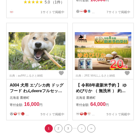
寄付金額:
円
5.0 （1件）
ープ （石鹸） 1点 パーム
（香油） 1点 ポプリ （百花
...
7サイトで掲載中
1サイトで掲載中
香） 1点 北海道 鷹栖町 有機
JAS認証 送料無料
出典：auPAYふるさと納税
出典：JRE MALLふるさと納税
A004 犬用 エゾシカ肉 ドッグ
【 令和8年産新米予約 】 ゆ
フード わんdeereフルセット
めぴりか （ 無洗米 ） 約
北海道 鷹栖町 山恵 ドックフ
20kg （ 約10kg × 2袋 ） お
北海道 鷹栖町
北海道 鷹栖町
ード
米 米 こめ コメ 白飯 飯 ご飯
16,000
64,000
寄付金額:
円
寄付金額:
円
おにぎり ブランド米 ブラン
ド 国産 北海道産 特別栽培米
...
5サイトで掲載中
...
5サイトで掲載中
【2026年10月上旬～2027年9
月下旬迄発送予定】
...
1
2
3
›
››