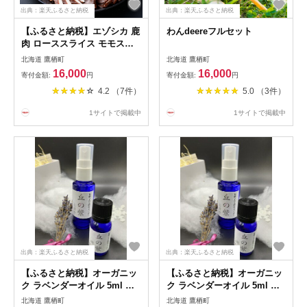
出典：楽天ふるさと納税
出典：楽天ふるさと納税
【ふるさと納税】エゾシカ 鹿
わんdeereフルセット
肉 ローススライス モモスラ
イス 各250g×2パック 北海道
北海道 鷹栖町
北海道 鷹栖町
鷹栖町 ロース もも肉 高たん
16,000
16,000
寄付金額:
円
寄付金額:
円
ぱく 低脂肪 山恵 鹿肉 ジビエ
4.2 （7件）
5.0 （3件）
肉 お肉 スライス肉 オリジナ
ルスパイス 北海道産 ステー
1サイトで掲載中
1サイトで掲載中
キ カツ ソテー 料理 グルメ
送料無料
出典：楽天ふるさと納税
出典：楽天ふるさと納税
【ふるさと納税】オーガニッ
【ふるさと納税】オーガニッ
ク ラベンダーオイル 5ml ラ
ク ラベンダーオイル 5ml ラ
ベンダーウォーター 50ml 北
ベンダーウォーター 50ml 北
北海道 鷹栖町
北海道 鷹栖町