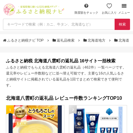
限度額をチェック
お気に入り
メニュー
検索
ふるさと納税ナビ TOP
返礼品検索
北海道地方
北海道
ふるさと納税 北海道八雲町の返礼品 16サイト一括検索
ふるさと納税でもらえる北海道八雲町の返礼品（462件）一覧ページです。
還元率やレビュー件数順などに並べ替え可能です。主要な16の人気ふるさ
と納税サイトに掲載されている返礼品を1回でまとめて検索できて便利で
す。
北海道八雲町の返礼品 レビュー件数ランキングTOP10
1
2