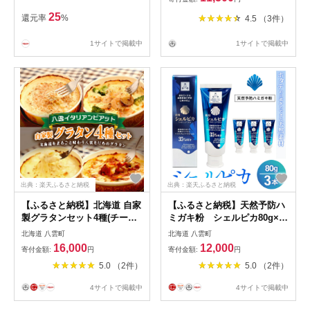
25
還元率
%
4.5 （3件）
1サイトで掲載中
1サイトで掲載中
出典：楽天ふるさと納税
出典：楽天ふるさと納税
【ふるさと納税】北海道 自家
【ふるさと納税】天然予防ハ
製グラタンセット4種(チー
ミガキ粉 シェルピカ80g×3
ズ、ミートソース、カニ、ホ
本セット ※沖縄・離島への配
北海道 八雲町
北海道 八雲町
タテ・エビ・ブロッコリー)
送不可
16,000
12,000
寄付金額:
円
寄付金額:
円
※沖縄・離島への配送不可
5.0 （2件）
5.0 （2件）
4サイトで掲載中
4サイトで掲載中