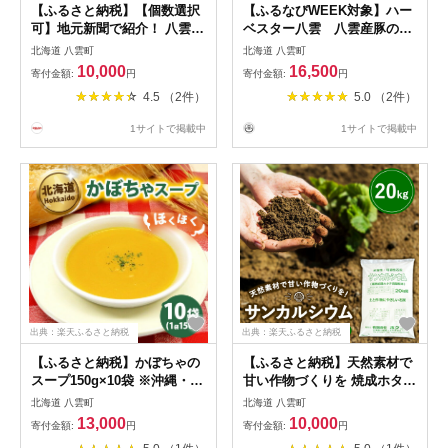
【ふるさと納税】【個数選択
【ふるなびWEEK対象】ハー
可】地元新聞で紹介！ 八雲ハ
ベスター八雲 八雲産豚のス
ンバーグセット 140g×6個〜
ペアリブ ４パックセット ス
北海道 八雲町
北海道 八雲町
30個 ※沖縄・離島への配送不
ペアリブ 豚肉
10,000
16,500
寄付金額:
円
寄付金額:
円
可
4.5 （2件）
5.0 （2件）
1サイトで掲載中
1サイトで掲載中
出典：楽天ふるさと納税
出典：楽天ふるさと納税
【ふるさと納税】かぼちゃの
【ふるさと納税】天然素材で
スープ150g×10袋 ※沖縄・離
甘い作物づくりを 焼成ホタテ
島への配送不可
貝殻石灰肥料 サンカルシウ
北海道 八雲町
北海道 八雲町
ム20kg×1袋 ※沖縄・離島へ
13,000
10,000
寄付金額:
円
寄付金額:
円
の配送不可