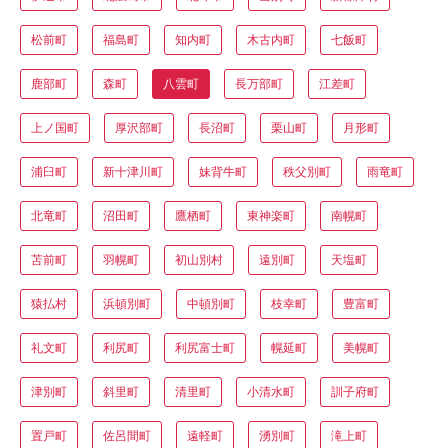
松前町
福島町
知内町
木古内町
七飯町
鹿部町
森町
八雲町
長万部町
江差町
上ノ国町
厚沢部町
長沼町
栗山町
月形町
浦臼町
新十津川町
妹背牛町
秩父別町
雨竜町
北竜町
沼田町
鷹栖町
東神楽町
南幌町
苫前町
羽幌町
初山別村
遠別町
天塩町
猿払村
浜頓別町
中頓別町
枝幸町
豊富町
礼文町
利尻町
利尻富士町
幌延町
美幌町
津別町
斜里町
清里町
小清水町
訓子府町
置戸町
佐呂間町
遠軽町
湧別町
滝上町