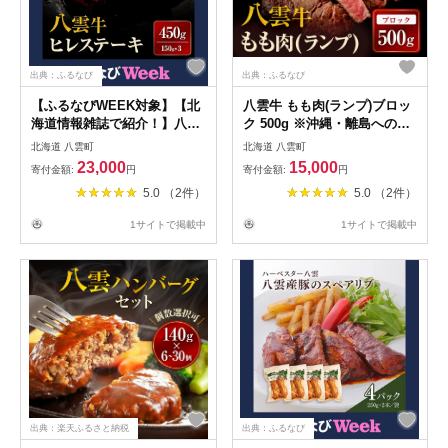
出典：ふるなび
出典：ふるなび
【ふるなびWEEK対象】【北
八雲牛 もも肉(ランプ)ブロッ
海道情報雑誌で紹介！】八雲
ク 500g ※沖縄・離島への配
牛 ヒレステーキ150g×3 ※沖
送不可
北海道 八雲町
北海道 八雲町
縄・離島への配送不可
23,000
15,000
寄付金額:
円
寄付金額:
円
5.0 （2件）
5.0 （2件）
1サイトで掲載中
1サイトで掲載中
出典：楽天ふるさと納税
出典：ふるなび