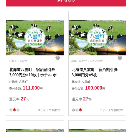
条件を絞る
出典：ふるなび
出典：auPAYふるさと納税
北海道八雲町 宿泊割引券
北海道八雲町 宿泊割引券
3,000円分×10枚 | ホテル ホテ
3,000円分×9枚
ルチケット 観光 宿泊
北海道 八雲町
北海道 八雲町
111,000
100,000
寄付金額:
円
寄付金額:
円
27
27
還元率
%
還元率
%
3サイトで掲載中
3サイトで掲載中