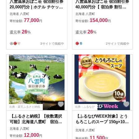
八雲温泉おぼこ荘 宿泊割引券
八雲温泉おぼこ荘 宿泊割引券
20,000円分 | ホテル チケット
40,000円分【 宿泊券 割引券
観光 宿泊
旅行 ホテル ホテルチケット
北海道 八雲町
北海道 八雲町
宿泊チケット チケット
77,000
154,000
寄付金額:
円
寄付金額:
円
40,000円分 観光 宿泊 ご当地
八雲町 北海道 】
26
26
還元率
%
還元率
%
3サイトで掲載中
2サイトで掲載中
出典：楽天ふるさと納税
出典：ふるなび
【ふるさと納税】【枚数選択
【ふるなびWEEK対象】とう
可能】北海道八雲町 宿泊割
もろこしのスープ 150g×10袋
引券3,000円分 1枚〜10枚
スープ とうもろこし コーン
北海道 八雲町
北海道 八雲町
スープ 北海道
12,000
寄付金額:
円
11,500
寄付金額:
円