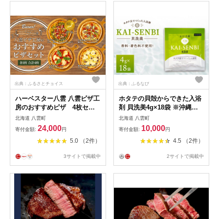
出典：ふるさとチョイス
出典：ふるなび
ハーベスター八雲 八雲ピザ工
ホタテの貝殻からできた入浴
房のおすすめピザ 4枚セッ
剤 貝洗美4g×18袋 ※沖縄
ト
県・離島への配送不可
北海道 八雲町
北海道 八雲町
24,000
10,000
寄付金額:
円
寄付金額:
円
5.0 （2件）
4.5 （2件）
3サイトで掲載中
2サイトで掲載中