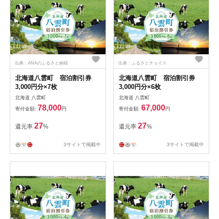
出典：ANAのふるさと納税
出典：ふるさとチョイス
北海道八雲町 宿泊割引券
北海道八雲町 宿泊割引券
3,000円分×7枚
3,000円分×6枚
北海道 八雲町
北海道 八雲町
78,000
67,000
寄付金額:
円
寄付金額:
円
27
27
還元率
%
還元率
%
3サイトで掲載中
3サイトで掲載中