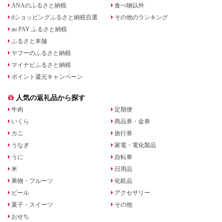
ANAのふるさと納税
食べ物以外
dショッピングふるさと納税百選
その他のランキング
au PAY ふるさと納税
ふるさと本舗
ヤフーのふるさと納税
マイナビふるさと納税
ポイント還元キャンペーン
人気の返礼品から探す
牛肉
定期便
いくら
商品券・金券
カニ
旅行券
うなぎ
家電・電化製品
うに
自転車
米
日用品
果物・フルーツ
化粧品
ビール
アクセサリー
菓子・スイーツ
その他
おせち