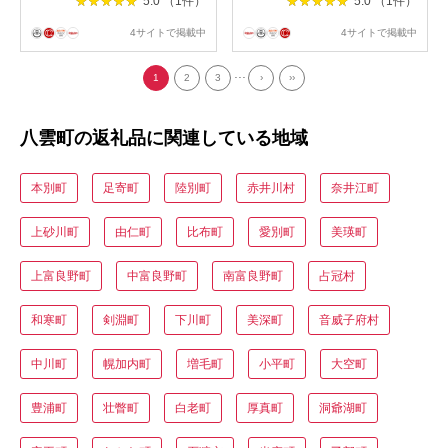
5.0 （1件）
5.0 （1件）
4サイトで掲載中
4サイトで掲載中
...
1
2
3
›
››
八雲町の返礼品に関連している地域
本別町
足寄町
陸別町
赤井川村
奈井江町
上砂川町
由仁町
比布町
愛別町
美瑛町
上富良野町
中富良野町
南富良野町
占冠村
和寒町
剣淵町
下川町
美深町
音威子府村
中川町
幌加内町
増毛町
小平町
大空町
豊浦町
壮瞥町
白老町
厚真町
洞爺湖町