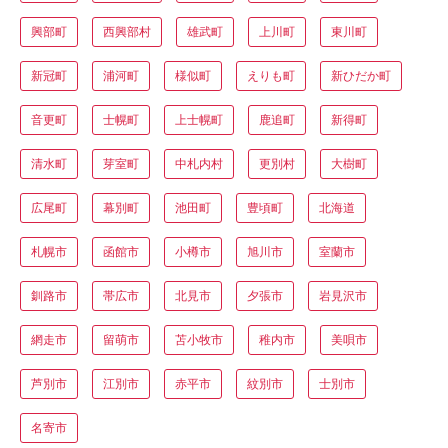
興部町
西興部村
雄武町
上川町
東川町
新冠町
浦河町
様似町
えりも町
新ひだか町
音更町
士幌町
上士幌町
鹿追町
新得町
清水町
芽室町
中札内村
更別村
大樹町
広尾町
幕別町
池田町
豊頃町
北海道
札幌市
函館市
小樽市
旭川市
室蘭市
釧路市
帯広市
北見市
夕張市
岩見沢市
網走市
留萌市
苫小牧市
稚内市
美唄市
芦別市
江別市
赤平市
紋別市
士別市
名寄市