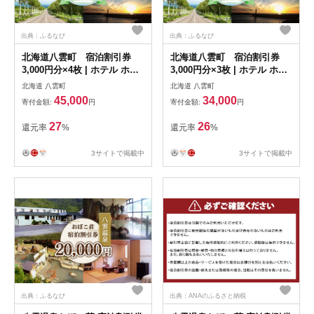
出典：ふるなび
出典：ふるなび
北海道八雲町 宿泊割引券
北海道八雲町 宿泊割引券
3,000円分×4枚 | ホテル ホテ
3,000円分×3枚 | ホテル ホテ
ルチケット 観光 宿泊
ルチケット 観光 宿泊
北海道 八雲町
北海道 八雲町
45,000
34,000
寄付金額:
円
寄付金額:
円
27
26
還元率
%
還元率
%
3サイトで掲載中
3サイトで掲載中
出典：ふるなび
出典：ANAのふるさと納税