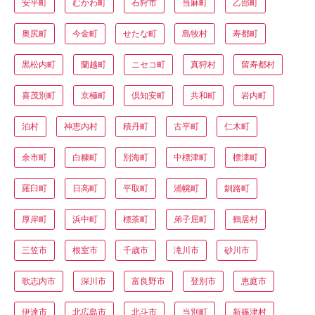
安平町
むかわ町
石狩市
当麻町
乙部町
奥尻町
今金町
せたな町
島牧村
寿都町
黒松内町
蘭越町
ニセコ町
真狩村
留寿都村
喜茂別町
京極町
倶知安町
共和町
岩内町
泊村
神恵内村
積丹町
古平町
仁木町
余市町
白糠町
別海町
中標津町
標津町
羅臼町
日高町
平取町
浦幌町
釧路町
厚岸町
浜中町
標茶町
弟子屈町
鶴居村
三笠市
根室市
千歳市
滝川市
砂川市
歌志内市
深川市
富良野市
登別市
恵庭市
伊達市
北広島市
北斗市
当別町
新篠津村