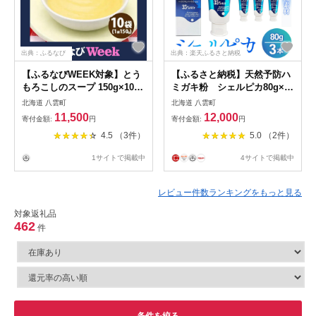
出典：ふるなび
出典：楽天ふるさと納税
【ふるなびWEEK対象】とう
【ふるさと納税】天然予防ハ
もろこしのスープ 150g×10袋
ミガキ粉 シェルピカ80g×3
スープ とうもろこし コーン
本セット ※沖縄・離島への配
北海道 八雲町
北海道 八雲町
スープ 北海道
送不可
11,500
12,000
寄付金額:
円
寄付金額:
円
4.5 （3件）
5.0 （2件）
1サイトで掲載中
4サイトで掲載中
レビュー件数ランキングをもっと見る
対象返礼品
462
件