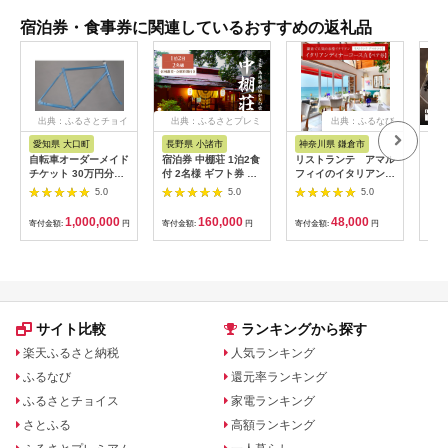
宿泊券・食事券に関連しているおすすめの返礼品
出典：ふるさとチョイ
出典：ふるさとプレミ
出典：ふるなび
ス
アム
愛知県 大口町
長野県 小諸市
神奈川県 鎌倉市
京
自転車オーダーメイド
宿泊券 中棚荘 1泊2食
リストランテ アマル
専門
チケット 30万円分
付 2名様 ギフト券 チ
フィイのイタリアンデ
菜と
【1360365】
ケット 券 宿泊 旅行
ィナーコースA ペア
池】
5.0
5.0
5.0
温泉 食事
券
鳥コ
064
1,000,000
160,000
48,000
寄付金額:
円
寄付金額:
円
寄付金額:
円
寄付
サイト比較
ランキングから探す
楽天ふるさと納税
人気ランキング
ふるなび
還元率ランキング
ふるさとチョイス
家電ランキング
さとふる
高額ランキング