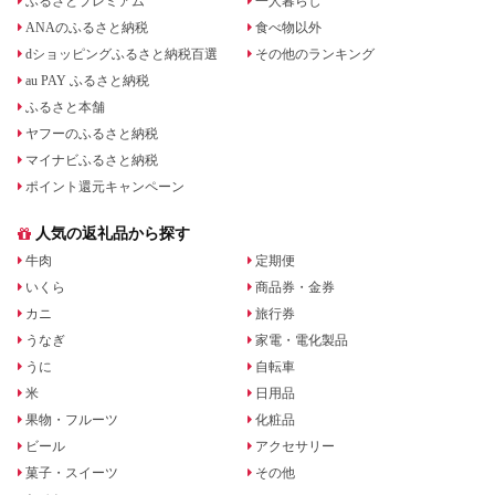
ふるさとプレミアム
一人暮らし
ANAのふるさと納税
食べ物以外
dショッピングふるさと納税百選
その他のランキング
au PAY ふるさと納税
ふるさと本舗
ヤフーのふるさと納税
マイナビふるさと納税
ポイント還元キャンペーン
人気の返礼品から探す
牛肉
定期便
いくら
商品券・金券
カニ
旅行券
うなぎ
家電・電化製品
うに
自転車
米
日用品
果物・フルーツ
化粧品
ビール
アクセサリー
菓子・スイーツ
その他