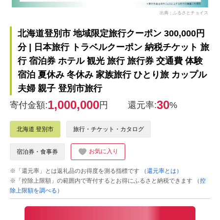
出典：ふるさとチョイス
北海道登別市 地域限定旅行クーポン 300,000円
分 | 日本旅行 トラベルクーポン 納税チケット 旅
行 宿泊券 ホテル 観光 旅行 旅行券 交通費 体験
宿泊 夏休み 冬休み 家族旅行 ひとり旅 カップル
夫婦 親子 登別市旅行
1,000,000
30
寄付金額:
円
還元率:
%
北海道 登別市
旅行・チケット・カタログ
お気に入り
宿泊券・食事券
※「還元率」とは返礼品のお得度を測る指標です
（還元率とは）
※「控除上限額」の範囲内で寄付するとお得にふるさと納税できます
（控
除上限額を調べる）