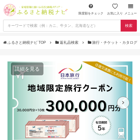
限度額をチェック
お気に入り
メニュー
検索
ふるさと納税ナビ TOP
返礼品検索
旅行・チケット・カタログ
詳細を見る