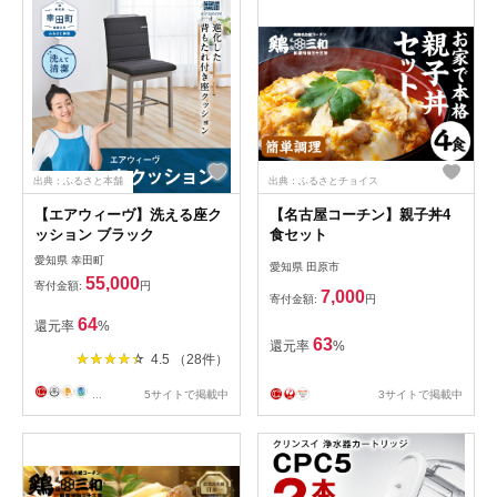
し おつまみ おやつ せんべい
出典：ふるさと本舗
出典：ふるさとチョイス
【エアウィーヴ】洗える座ク
【名古屋コーチン】親子丼4
ッション ブラック
食セット
愛知県 幸田町
愛知県 田原市
55,000
寄付金額:
円
7,000
寄付金額:
円
64
還元率
%
63
還元率
%
4.5 （28件）
...
5サイトで掲載中
3サイトで掲載中