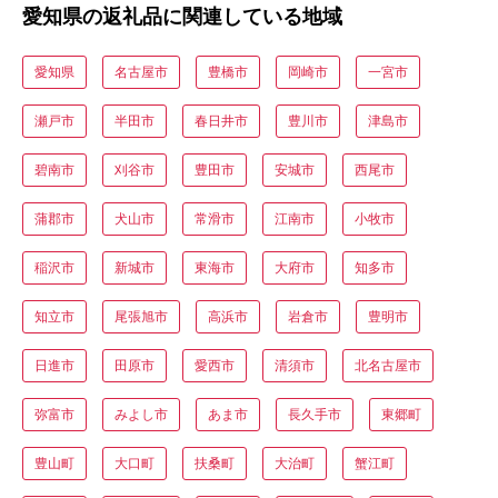
愛知県の返礼品に関連している地域
愛知県
名古屋市
豊橋市
岡崎市
一宮市
瀬戸市
半田市
春日井市
豊川市
津島市
碧南市
刈谷市
豊田市
安城市
西尾市
蒲郡市
犬山市
常滑市
江南市
小牧市
稲沢市
新城市
東海市
大府市
知多市
知立市
尾張旭市
高浜市
岩倉市
豊明市
日進市
田原市
愛西市
清須市
北名古屋市
弥富市
みよし市
あま市
長久手市
東郷町
豊山町
大口町
扶桑町
大治町
蟹江町