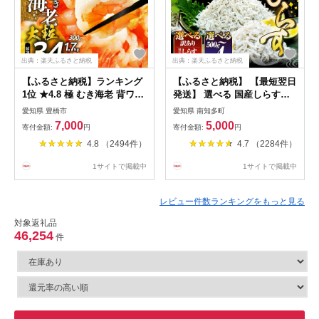
出典：楽天ふるさと納税
出典：楽天ふるさと納税
【ふるさと納税】ランキング
【ふるさと納税】 【最短翌日
1位 ★4.8 極 むき海老 背ワタ
発送】 選べる 国産しらす
無 ~3.4kg 訳あり ランキング
500g - 4kg 訳あり 贈答 ギフ
愛知県 豊橋市
愛知県 南知多町
1位 大粒 背ワタ処理済 極む
ト 生しらす しらす干し 減塩
7,000
5,000
寄付金額:
円
寄付金額:
円
き海老 むきえび 定期便 海鮮
極み 山庄 ちりめん 規格外 し
4.8 （2494件）
4.7 （2284件）
えび 簡易包装 訳あり 先行予
らす 魚 海鮮 魚介類 魚貝 規
約 発送時期が選べる 期間限
格外 健康 ダイエット 人気 ラ
1サイトで掲載中
1サイトで掲載中
定 年内発送 冷凍 定期 不揃い
ンキング 5000円 美味しい 夕
傷 豊橋市 10000円 15000円
食 惣菜 コメに合う 米 南知多
20000円
愛知県
レビュー件数ランキングをもっと見る
対象返礼品
46,254
件