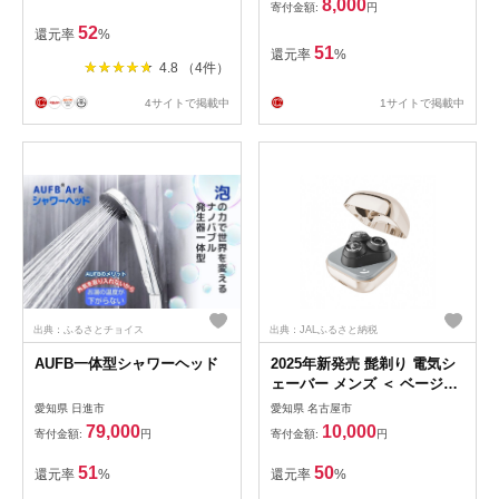
ぎ 生がおいしい 神重農産の
8,000
寄付金額:
円
ブランド玉ねぎ「旬玉」6kg
52
還元率
%
ブランド玉ねぎ 玉ねぎ 国産
51
還元率
%
愛知県産 野菜 やさい 農家直
4.8 （4件）
送 畑直送 旬 期間限定 たまね
ぎ 先行予約 旬 特産 高評価
4サイトで掲載中
1サイトで掲載中
高リピート 人気 日本テレビ
H105-273
出典：ふるさとチョイス
出典：JALふるさと納税
AUFB一体型シャワーヘッド
2025年新発売 髭剃り 電気シ
ェーバー メンズ ＜ ベージュ
＞ひげそり USB充電式 IPX7
愛知県 日進市
愛知県 名古屋市
防水防滴 コードレス 男性 深
79,000
10,000
寄付金額:
円
寄付金額:
円
剃り 回転刃 3枚刃 コンパク
ト ポータブル Type-C タッチ
51
50
還元率
%
還元率
%
制御 シェービング 高速モー