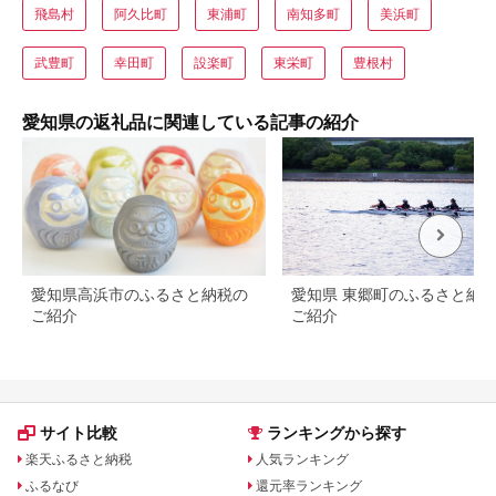
飛島村
阿久比町
東浦町
南知多町
美浜町
武豊町
幸田町
設楽町
東栄町
豊根村
愛知県の返礼品に関連している記事の紹介
愛知県高浜市のふるさと納税の
愛知県 東郷町のふるさと納
ご紹介
ご紹介
サイト比較
ランキングから探す
楽天ふるさと納税
人気ランキング
ふるなび
還元率ランキング