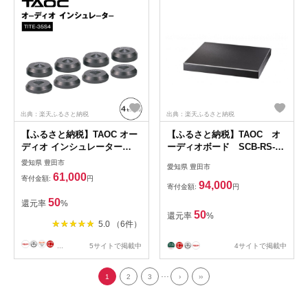
出典：楽天ふるさと納税
出典：楽天ふるさと納税
【ふるさと納税】TAOC オー
【ふるさと納税】TAOC オ
ディオ インシュレーター
ーディオボード SCB-RS-
TITE-35S4 | 愛知県 愛知 豊田
HC50G | 豊田市 音響 生活家
愛知県 豊田市
愛知県 豊田市
市 豊田 楽天ふるさと 納税 返
電 日用品 人気 おすすめ 送料
61,000
寄付金額:
円
礼品 支援品 支援 オーディオ
無料
94,000
寄付金額:
円
プレーヤー 音楽プレーヤー
50
還元率
%
アクセサリー スピーカー オ
50
還元率
%
ーディオインシュレーター 音
5.0 （6件）
質 小物 パーツ チューニング
音楽雑貨 制振材
...
5サイトで掲載中
4サイトで掲載中
...
1
2
3
›
››