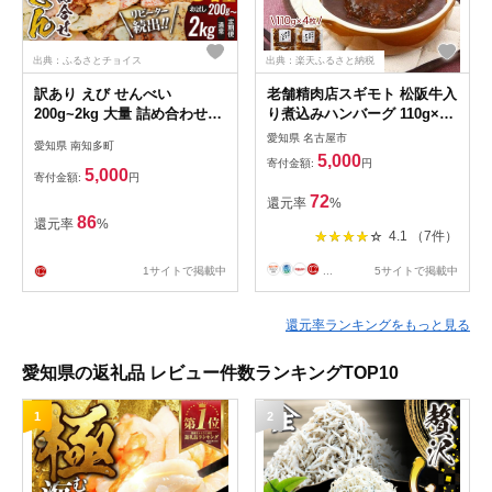
出典：ふるさとチョイス
出典：楽天ふるさと納税
訳あり えび せんべい
老舗精肉店スギモト 松阪牛入
200g~2kg 大量 詰め合わせ
り煮込みハンバーグ 110g×4
自家製 ミネラル われせん 愛
枚
愛知県 名古屋市
愛知県 南知多町
知県 南知多町 海老 えびせん
5,000
寄付金額:
円
べい 割れせん 煎餅 人気 えび
5,000
寄付金額:
円
せんべい 海老煎餅 海老せん
72
還元率
%
べい エビ煎餅 えび煎餅 エビ
86
還元率
%
せんべい 魚介 海鮮 お菓子 海
4.1 （7件）
老 えび エビ おやつ えびせん
人気お菓子 おすすめお菓子
1サイトで掲載中
...
5サイトで掲載中
美味しいおかし スイーツ ギ
フト おすすめ 人気 菓子 おか
還元率ランキングをもっと見る
し おつまみ おやつ せんべい
愛知県の返礼品 レビュー件数ランキングTOP10
1
2