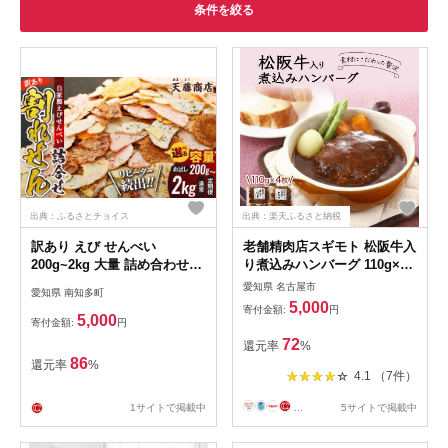
条件を絞る
出典：ふるさとチョイス
出典：楽天ふるさと納税
訳あり えび せんべい
老舗精肉店スギモト 松阪牛入
200g~2kg 大量 詰め合わせ
り煮込みハンバーグ 110g×4
自家製 ミネラル われせん 愛
枚
愛知県 名古屋市
愛知県 南知多町
知県 南知多町 海老 えびせん
5,000
寄付金額:
円
べい 割れせん 煎餅 人気 えび
5,000
寄付金額:
円
せんべい 海老煎餅 海老せん
72
還元率
%
べい エビ煎餅 えび煎餅 エビ
86
還元率
%
せんべい 魚介 海鮮 お菓子 海
4.1 （7件）
老 えび エビ おやつ えびせん
人気お菓子 おすすめお菓子
1サイトで掲載中
...
5サイトで掲載中
美味しいおかし スイーツ ギ
フト おすすめ 人気 菓子 おか