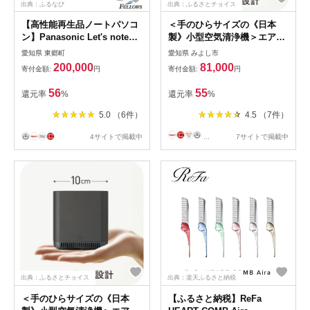
出典：ふるなび
出典：ふるさとチョイス
【高性能再生品ノートパソコ
＜手のひらサイズの《日本
ン】Panasonic Let's note
製》小型空気清浄機＞エアプ
LV9【1501383】
ロテクターエアペックAP-
愛知県 東郷町
愛知県 みよし市
2K20SVシルバー
200,000
81,000
寄付金額:
円
寄付金額:
円
【1264666】
56
55
還元率
%
還元率
%
5.0 （6件）
4.5 （7件）
4サイトで掲載中
...
7サイトで掲載中
出典：ふるさとチョイス
出典：楽天ふるさと納税
＜手のひらサイズの《日本
【ふるさと納税】ReFa