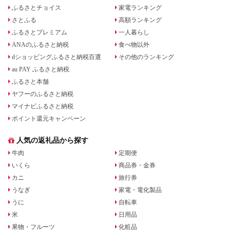
ふるさとチョイス
家電ランキング
さとふる
高額ランキング
ふるさとプレミアム
一人暮らし
ANAのふるさと納税
食べ物以外
dショッピングふるさと納税百選
その他のランキング
au PAY ふるさと納税
ふるさと本舗
ヤフーのふるさと納税
マイナビふるさと納税
ポイント還元キャンペーン
人気の返礼品から探す
牛肉
定期便
いくら
商品券・金券
カニ
旅行券
うなぎ
家電・電化製品
うに
自転車
米
日用品
果物・フルーツ
化粧品