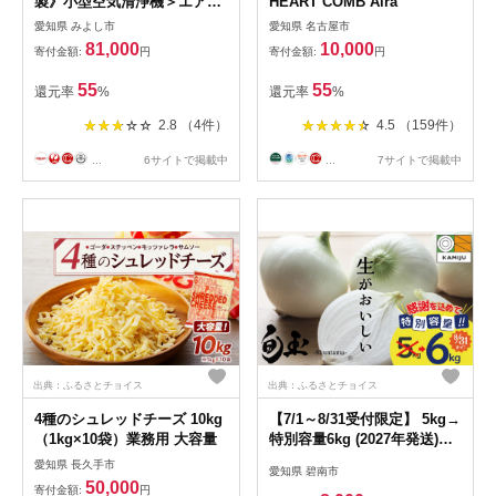
製》小型空気清浄機＞エアプ
HEART COMB Aira
ロテクターエアペックAP-
愛知県 みよし市
愛知県 名古屋市
2K20DGディムグレイ
81,000
10,000
寄付金額:
円
寄付金額:
円
【1264663】
55
55
還元率
%
還元率
%
2.8 （4件）
4.5 （159件）
...
6サイトで掲載中
...
7サイトで掲載中
出典：ふるさとチョイス
出典：ふるさとチョイス
4種のシュレッドチーズ 10kg
【7/1～8/31受付限定】 5kg→
（1kg×10袋）業務用 大容量
特別容量6kg (2027年発送)
≪『満天☆青空レストラン』
愛知県 長久手市
愛知県 碧南市
で紹介されました！≫ 新玉ね
50,000
寄付金額:
円