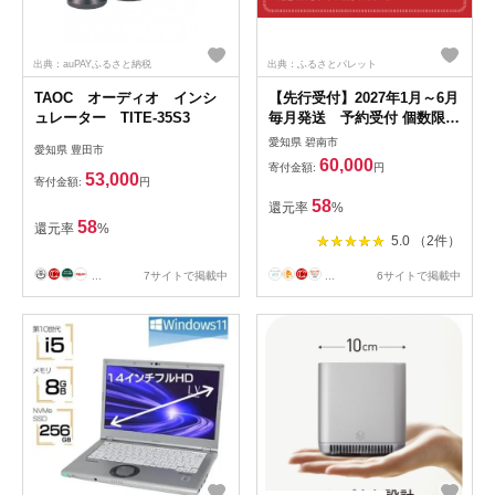
出典：auPAYふるさと納税
出典：ふるさとパレット
TAOC オーディオ インシ
【先行受付】2027年1月～6月
ュレーター TITE-35S3
毎月発送 予約受付 個数限定
新食感 トマト さくらんぼト
愛知県 碧南市
愛知県 豊田市
マト ミニトマト ぷちぷよ 約
60,000
寄付金額:
円
1kg 定期便 6回 野菜ソムリエ
53,000
寄付金額:
円
サミット 金賞 受賞 産地直送
58
還元率
%
野菜 フルーツ サラダ 濃厚 ツ
58
還元率
%
ヤツヤ ぷにぷに やわらかい
5.0 （2件）
希少 塩農法 リコピン 長田農
園 愛知県 碧南市 送料無料
...
7サイトで掲載中
...
6サイトで掲載中
H004-189