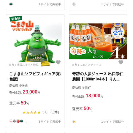
ター 静音作動 いつでも清潔
1サイトで掲載中
1サイトで掲載中
肌にやさしい 携帯便利 海外
対応 1年間安心保証付き
出典：楽天ふるさと納税
出典：ふるさとチョイス
こまき山ソフビフィギュア(彩
奇跡の人参ジュース 出口崇仁
色版)
農園【1000ml×4本】りんご
果汁入り・ストレート｜にん
愛知県 小牧市
愛知県 美浜町
じんジュース 野菜ジュース
23,000
寄付金額:
円
ドリンク 果汁 ※離島への配
18,000
寄付金額:
円
送不可
50
還元率
%
50
還元率
%
5.0 （1件）
...
8サイトで掲載中
1サイトで掲載中