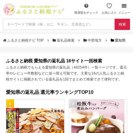
限度額をチェック
お気に入り
メニュー
検索
ふるさと納税ナビ TOP
返礼品検索
中部地方
愛知県
ふるさと納税 愛知県の返礼品 16サイト一括検索
ふるさと納税でもらえる愛知県の返礼品（46254件）一覧ページです。還元
率やレビュー件数順などに並べ替え可能です。主要な16の人気ふるさと納
税サイトに掲載されている返礼品を1回でまとめて検索できて便利です。
愛知県の返礼品 還元率ランキングTOP10
1
2