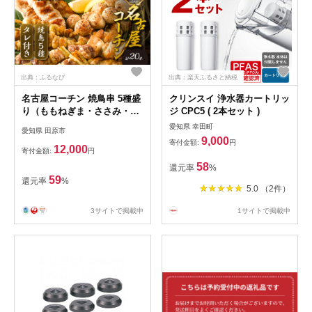
出典：ふるなび
出典：楽天ふるさと納税
名古屋コーチン 焼鳥串 5種盛
クリンスイ 浄水器カートリッ
り（ももねぎま・ささみ・ぼ
ジ CPC5 ( 2本セット )
んじり・皮・つくね）各4本
愛知県 幸田町
愛知県 田原市
たれ付き
9,000
寄付金額:
円
12,000
寄付金額:
円
58
還元率
%
59
還元率
%
5.0 （2件）
3サイトで掲載中
1サイトで掲載中