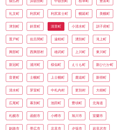
猿払村
浜頓別町
中頓別町
枝幸町
豊富町
礼文町
利尻町
利尻富士町
幌延町
美幌町
津別町
斜里町
清里町
小清水町
訓子府町
置戸町
佐呂間町
遠軽町
湧別町
滝上町
興部町
西興部村
雄武町
上川町
東川町
新冠町
浦河町
様似町
えりも町
新ひだか町
音更町
士幌町
上士幌町
鹿追町
新得町
清水町
芽室町
中札内村
更別村
大樹町
広尾町
幕別町
池田町
豊頃町
北海道
札幌市
函館市
小樽市
旭川市
室蘭市
釧路市
帯広市
北見市
夕張市
岩見沢市