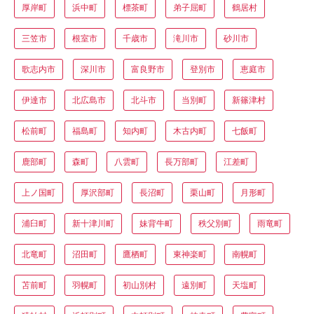
厚岸町
浜中町
標茶町
弟子屈町
鶴居村
三笠市
根室市
千歳市
滝川市
砂川市
歌志内市
深川市
富良野市
登別市
恵庭市
伊達市
北広島市
北斗市
当別町
新篠津村
松前町
福島町
知内町
木古内町
七飯町
鹿部町
森町
八雲町
長万部町
江差町
上ノ国町
厚沢部町
長沼町
栗山町
月形町
浦臼町
新十津川町
妹背牛町
秩父別町
雨竜町
北竜町
沼田町
鷹栖町
東神楽町
南幌町
苫前町
羽幌町
初山別村
遠別町
天塩町