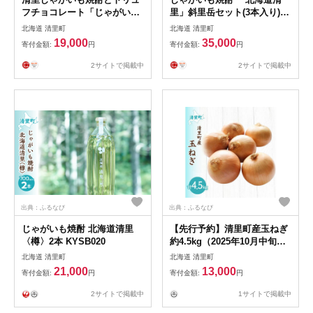
フチョコレート「じゃがいも
里」斜里岳セット(3本入り)
焼酎トリュフ」のセット 【
【 ふるさと納税 人気 おすす
北海道 清里町
北海道 清里町
ふるさと納税 人気 おすすめ
め ランキング お酒 焼酎 じゃ
19,000
35,000
寄付金額:
円
寄付金額:
円
ランキング お酒 焼酎 じゃが
がいも焼酎 いも焼酎 北海道
いも焼酎 菓子 チョコレート
清里町 送料無料 】 KYSB018
2サイトで掲載中
2サイトで掲載中
チョコ ちょこれーと ちょこ
北海道 清里町 送料無料 】
KYSB003
出典：ふるなび
出典：ふるなび
じゃがいも焼酎 北海道清里
【先行予約】清里町産玉ねぎ
〈樽〉2本 KYSB020
約4.5kg（2025年10月中旬よ
り順次発送） KYSB036
北海道 清里町
北海道 清里町
21,000
13,000
寄付金額:
円
寄付金額:
円
2サイトで掲載中
1サイトで掲載中