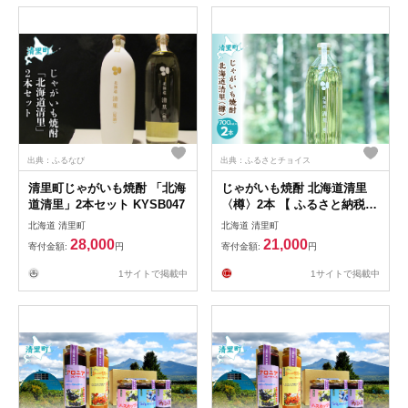
出典：ふるなび
出典：ふるさとチョイス
清里町じゃがいも焼酎 「北海
じゃがいも焼酎 北海道清里
道清里」2本セット KYSB047
〈樽〉2本 【 ふるさと納税
人気 おすすめ ランキング お
北海道 清里町
北海道 清里町
酒 焼酎 じゃがいも焼酎 いも
28,000
21,000
寄付金額:
円
寄付金額:
円
焼酎 樽 北海道 清里町 送料無
料 】 KYSB020
1サイトで掲載中
1サイトで掲載中