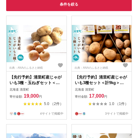
条件を絞る
出典：ANAのふるさと納税
出典：ANAのふるさと納税
【先行予約】清里町産じゃが
【先行予約】清里町産じゃが
いも3種・玉ねぎセット＜計
いも3種セット＜計9kg＞
14kg＞（2026年10月中旬よ
（2026年10月中旬より順次発
北海道 清里町
北海道 清里町
り順次発送） 【 ふるさと納
送）【 ふるさと納税 人気 お
19,000
17,000
寄付金額:
円
寄付金額:
円
税 人気 おすすめ ランキング
すすめ ランキング 野菜 じゃ
5.0 （2件）
1.0 （1件）
野菜 じゃがいも いも 芋 玉ね
がいも いも ジャガイモ イモ
ぎ たまねぎ タマネギ 北海道
旬 肉じゃが 食べ比べ セット
4サイトで掲載中
3サイトで掲載中
清里町 送料無料 】 KYSB004
詰め合わせ 詰合せ 北海道 清
里町 送料無料 】 KYSB013