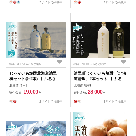
新鮮 北海道 清里町 送料無料
】 KYSG004
3サイトで掲載中
2サイトで掲載中
】KYSB036
出典：auPAYふるさと納税
出典：auPAYふるさと納税
じゃがいも焼酎北海道清里・
清里町じゃがいも焼酎 「北海
樽セット(計2本) 【 ふるさと
道清里」2本セット 【 ふるさ
納税 人気 おすすめ ランキン
と納税 人気 おすすめ ランキ
北海道 清里町
北海道 清里町
グ お酒 焼酎 じゃがいも焼酎
ング お酒 焼酎 じゃがいも焼
19,000
28,000
寄付金額:
円
寄付金額:
円
いも焼酎 セット 北海道 清里
酎 いも焼酎 北海道 清里町 送
町 送料無料 】 KYSB019
料無料 】KYSB047
2サイトで掲載中
2サイトで掲載中