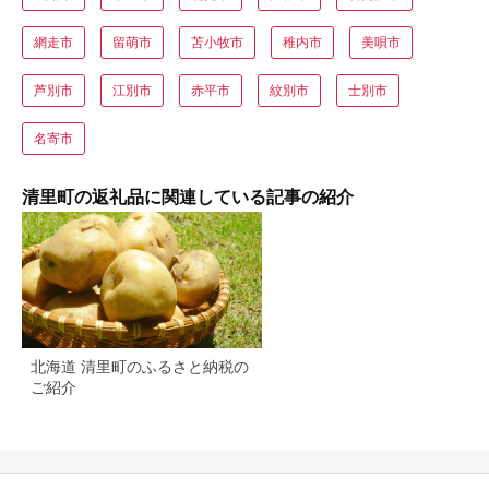
網走市
留萌市
苫小牧市
稚内市
美唄市
芦別市
江別市
赤平市
紋別市
士別市
名寄市
清里町の返礼品に関連している記事の紹介
北海道 清里町のふるさと納税の
ご紹介