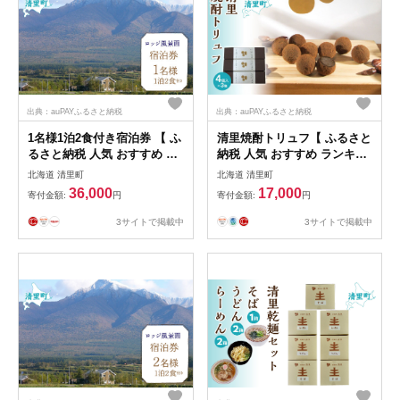
出典：auPAYふるさと納税
出典：auPAYふるさと納税
1名様1泊2食付き宿泊券 【 ふ
清里焼酎トリュフ【 ふるさと
るさと納税 人気 おすすめ ラ
納税 人気 おすすめ ランキン
ンキング チケット 宿泊券 北
グ 焼酎トリュフ 菓子 チョコ
北海道 清里町
北海道 清里町
海道 清里町 送料無料 】
レート チョコ ちょこれーと
36,000
17,000
寄付金額:
円
寄付金額:
円
KYSG002
ちょこ 北海道 清里町 送料無
料 】 KYSB006
3サイトで掲載中
3サイトで掲載中