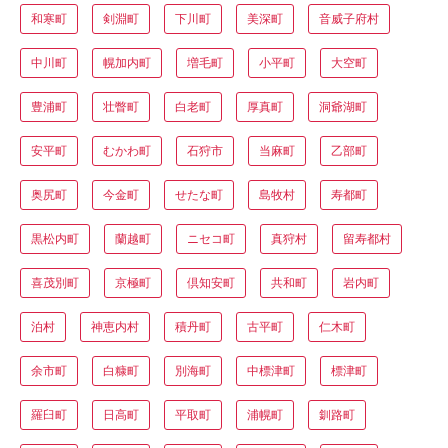
和寒町
剣淵町
下川町
美深町
音威子府村
中川町
幌加内町
増毛町
小平町
大空町
豊浦町
壮瞥町
白老町
厚真町
洞爺湖町
安平町
むかわ町
石狩市
当麻町
乙部町
奥尻町
今金町
せたな町
島牧村
寿都町
黒松内町
蘭越町
ニセコ町
真狩村
留寿都村
喜茂別町
京極町
倶知安町
共和町
岩内町
泊村
神恵内村
積丹町
古平町
仁木町
余市町
白糠町
別海町
中標津町
標津町
羅臼町
日高町
平取町
浦幌町
釧路町