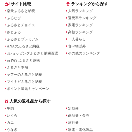
サイト比較
ランキングから探す
楽天ふるさと納税
人気ランキング
ふるなび
還元率ランキング
ふるさとチョイス
家電ランキング
さとふる
高額ランキング
ふるさとプレミアム
一人暮らし
ANAのふるさと納税
食べ物以外
dショッピングふるさと納税百選
その他のランキング
au PAY ふるさと納税
ふるさと本舗
ヤフーのふるさと納税
マイナビふるさと納税
ポイント還元キャンペーン
人気の返礼品から探す
牛肉
定期便
いくら
商品券・金券
カニ
旅行券
うなぎ
家電・電化製品