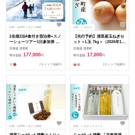
出典：auPAYふるさと納税
出典：ふるなび
2名様2泊4食付き宿泊券+スノ
【先行予約】清里産玉ねぎセ
ーシューツアー1日参加券 【
ット＜L玉 7kg＞（2026年10
ふるさと納税 人気 おすすめ
月中旬より順次発送）
北海道 清里町
北海道 清里町
ランキング チケット 宿泊券
KYSB011
177,000
17,000
寄付金額:
円
寄付金額:
円
体験 北海道 清里町 送料無料
】 KYSG003
2サイトで掲載中
2サイトで掲載中
出典：auPAYふるさと納税
出典：ふるさとチョイス
清里じゃがいも焼酎とトリュ
じゃがいも焼酎 「北海道清