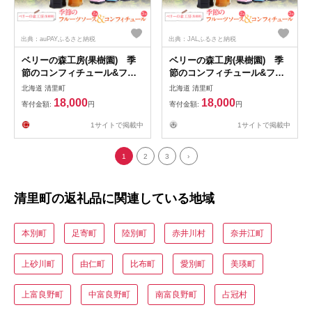
出典：auPAYふるさと納税
出典：JALふるさと納税
ベリーの森工房(果樹園) 季
ベリーの森工房(果樹園) 季
節のコンフィチュール&フル
節のコンフィチュール&フル
ーツソースセット 【 ふるさ
ーツソースセット KYSD001
北海道 清里町
北海道 清里町
と納税 人気 おすすめ ランキ
18,000
18,000
寄付金額:
円
寄付金額:
円
ング コンフィチュール フル
ーツソース セット 北海道 清
1サイトで掲載中
1サイトで掲載中
里町 送料無料 】 KYSD001
1
2
3
›
清里町の返礼品に関連している地域
本別町
足寄町
陸別町
赤井川村
奈井江町
上砂川町
由仁町
比布町
愛別町
美瑛町
上富良野町
中富良野町
南富良野町
占冠村