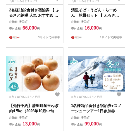
出典：ふるさとチョイス
出典：ふるさとチョイス
2名様1泊2食付き宿泊券 【 ふ
清里そば・うどん・らーめ
るさと納税 人気 おすすめ ラ
ん 乾麺セット 【 ふるさと
ンキング チケット 宿泊券 北
納税 人気 おすすめ ランキン
北海道 清里町
北海道 清里町
海道 清里町 送料無料 】
グ 加工食品 麺類 うどん そば
66,000
16,000
寄付金額:
円
寄付金額:
円
KYSG001
ラーメン 北海道 清里町 送料
無料 】 KYSB001
3サイトで掲載中
3サイトで掲載中
出典：auPAYふるさと納税
出典：auPAYふるさと納税
【先行予約】清里町産玉ねぎ
1名様2泊4食付き宿泊券+スノ
約4.5kg（2026年10月中旬よ
ーシューツアー1日参加券 【
り順次発送）【 ふるさと納税
ふるさと納税 人気 おすすめ
北海道 清里町
北海道 清里町
人気 おすすめ ランキング 野
ランキング チケット 宿泊券
13,000
99,000
寄付金額:
円
寄付金額:
円
菜 玉ねぎ たまねぎ タマネギ
体験 北海道 清里町 送料無料