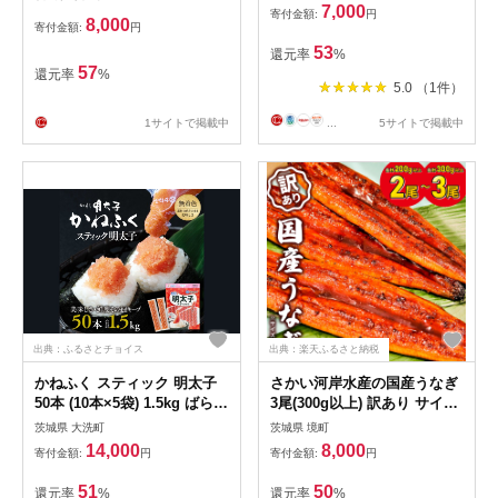
明 茨城県 水戸市 水戸 風鈴提
7,000
寄付金額:
円
灯 手作りキット 手作り 梅染
8,000
寄付金額:
円
め 偕楽園】（CX-21）
53
還元率
%
57
還元率
%
5.0 （1件）
1サイトで掲載中
...
5サイトで掲載中
出典：ふるさとチョイス
出典：楽天ふるさと納税
かねふく スティック 明太子
さかい河岸水産の国産うなぎ
50本 (10本×5袋) 1.5kg ばらこ
3尾(300g以上) 訳あり サイズ
個包装 無着色 茨城 大洗 めん
不揃い
茨城県 大洗町
茨城県 境町
たいパーク めんたいこ チュ
14,000
8,000
寄付金額:
円
寄付金額:
円
ーブ 冷凍 パスタ スパゲッテ
ィー おにぎり 小分け 使い切
51
50
還元率
%
還元率
%