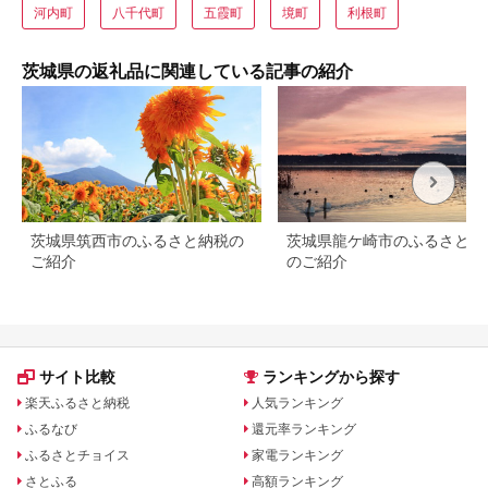
河内町
八千代町
五霞町
境町
利根町
茨城県の返礼品に関連している記事の紹介
茨城県筑西市のふるさと納税の
茨城県龍ケ崎市のふるさと納
ご紹介
のご紹介
サイト比較
ランキングから探す
楽天ふるさと納税
人気ランキング
ふるなび
還元率ランキング
ふるさとチョイス
家電ランキング
さとふる
高額ランキング