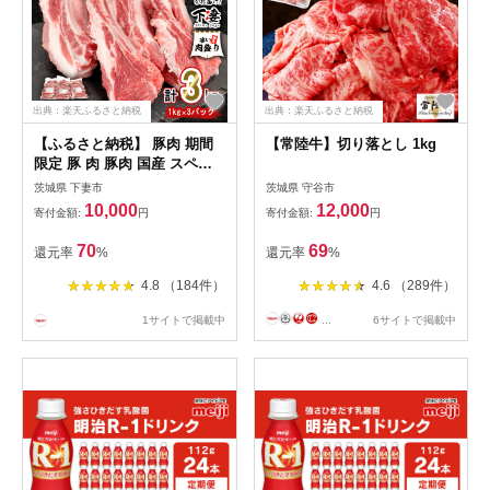
出典：楽天ふるさと納税
出典：楽天ふるさと納税
【ふるさと納税】 豚肉 期間
【常陸牛】切り落とし 1kg
限定 豚 肉 豚肉 国産 スペア
リブ 10000円 1万円 3kg 小分
茨城県 下妻市
茨城県 守谷市
け 1kg×3パック 冷凍 真空 焼
10,000
12,000
寄付金額:
円
寄付金額:
円
肉 バーベキュー キャンプ お
楽しみ セット 国産豚スペア
70
69
還元率
%
還元率
%
リブ 3kg ( 1kg×3パック/小分
け真空包装 ) 【下妻工場直
4.8 （184件）
4.6 （289件）
送】マルリン
1サイトで掲載中
...
6サイトで掲載中