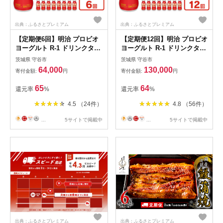
出典：ふるさとプレミアム
出典：ふるさとプレミアム
【定期便6回】明治 プロビオ
【定期便12回】明治 プロビオ
ヨーグルト R-1 ドリンクタイ
ヨーグルト R-1 ドリンクタイ
プ 112g×24本×6回 ヨーグル
プ 112g×24本×12回 ヨーグル
茨城県 守谷市
茨城県 守谷市
トドリンク◇
トドリンク◇
64,000
130,000
寄付金額:
円
寄付金額:
円
65
64
還元率
%
還元率
%
4.5 （24件）
4.8 （56件）
...
5サイトで掲載中
...
5サイトで掲載中
出典：ふるさとプレミアム
出典：ふるさとプレミアム