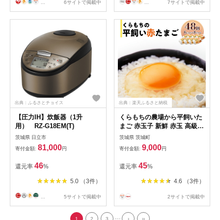
...
6サイトで掲載中
...
7サイトで掲載中
出典：ふるさとチョイス
出典：楽天ふるさと納税
【圧力IH】炊飯器（1升
くらもちの農場から平飼いた
用） RZ-G18EM(T)
まご 赤玉子 新鮮 赤玉 高級
平飼い 健康 飼育 国産 鶏 鳥
茨城県 日立市
茨城県 茨城町
鶏卵 卵 タマゴ お菓子 朝食
81,000
9,000
寄付金額:
円
寄付金額:
円
生卵 卵かけごはん TKG ゆで
たまご オムレツ 親子丼 すき
46
45
還元率
%
還元率
%
焼き 目玉焼き 356 たまご 48
個 8パック 小分け 新鮮 赤 玉
5.0 （3件）
4.6 （3件）
子 卵 タマゴ 大容量
...
5サイトで掲載中
2サイトで掲載中
...
1
2
3
›
››