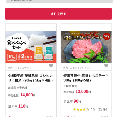
条件を絞る
出典：ふるさとチョイス
出典：ふるさとプレミアム
令和5年産 茨城県産 コシヒカ
特選常陸牛 赤身ももステーキ
リ ( 精米 ) 20kg ( 5kg × 4袋 )
500g（100g×5枚）
茨城県 境町
茨城県 八千代町
13,000
寄付金額:
円
14,000
寄付金額:
円
90
還元率
%
116
還元率
%
4.5 （27件）