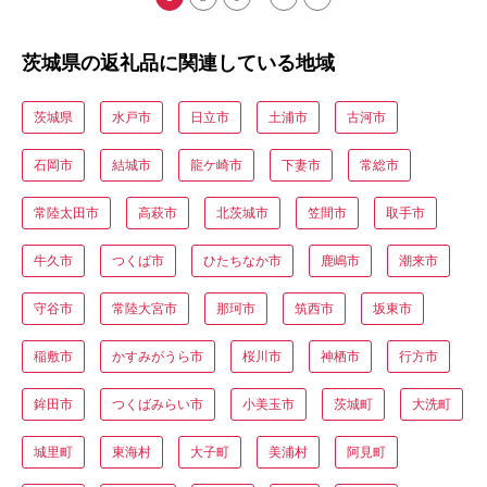
茨城県の返礼品に関連している地域
茨城県
水戸市
日立市
土浦市
古河市
石岡市
結城市
龍ケ崎市
下妻市
常総市
常陸太田市
高萩市
北茨城市
笠間市
取手市
牛久市
つくば市
ひたちなか市
鹿嶋市
潮来市
守谷市
常陸大宮市
那珂市
筑西市
坂東市
稲敷市
かすみがうら市
桜川市
神栖市
行方市
鉾田市
つくばみらい市
小美玉市
茨城町
大洗町
城里町
東海村
大子町
美浦村
阿見町