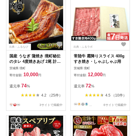
出典：ふるなび
出典：ふるラボ
国産 うなぎ 蒲焼き 境町秘伝
常陸牛 霜降りスライス 400g
のタレ 4度焼きあげ 2尾 計
すき焼き・しゃぶしゃぶ用
300g以上 K2390
茨城県 境町
茨城県 境町
10,000
12,000
寄付金額:
円
寄付金額:
円
74
72
還元率
%
還元率
%
4.2 （25件）
4.5 （10件）
3サイトで掲載中
...
6サイトで掲載中