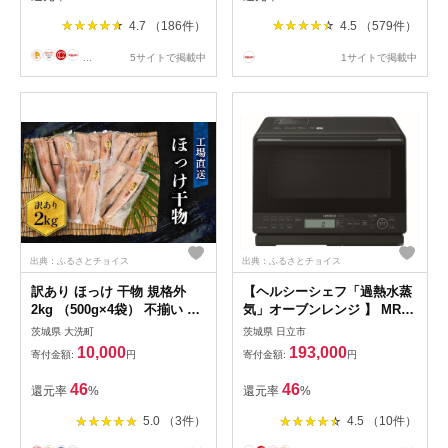
り 家庭用 調味料
4.7 （186件）
4.5 （579件）
...
5サイトで掲載中
1サイトで掲載中
出典：ふるさとチョイス
出典：ふるさとチョイス
訳あり ほっけ 干物 規格外
【ヘルシーシェフ「過熱水蒸
2kg （500g×4袋） 不揃い 傷
気」オーブンレンジ 】 MRO-
訳アリ わけあり 業務用 冷凍
S8D(K)【 HITACHI 日立 家電
茨城県 大洗町
茨城県 日立市
海鮮 魚介類 魚 さかな 工場直
電子レンジ オーブンレンジ
10,000
193,000
寄付金額:
円
寄付金額:
円
送
茨城県 日立市 】
46
46
還元率
%
還元率
%
5.0 （3件）
4.5 （10件）