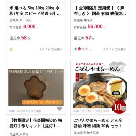
米 選べる 5kg 10kg 20kg 令
【 全3回隔月 定期便 】《 麻
和7年産 スピード発送 6月 7
布しき 》 国産 有頭 鰻蒲焼 ×
月 白米 精米
2尾 (計 6尾 ) うなぎ ウナギ
茨城県 八千代町
茨城県 牛久市
冷凍 蒲焼き かばやき たれ焼
8,000
56,000
寄付金額:
円
寄付金額:
円
き 土用 丑の日 食べきり 父の
日 土用の丑の日 [DJ014us]
58
57
還元率
%
還元率
%
1サイトで掲載中
...
6サイトで掲載中
出典：auPAYふるさと納税
出典：マイナビふるさと納税
【数量限定】偕楽園梅染め 梅
ごぜんやまらーめん とん辛
提灯手作りキット【提灯 LED
醤油 味噌 細麺 10食 セット
光源 和紙 インテリア 間接照
茨城県 常陸大宮市
茨城県 水戸市