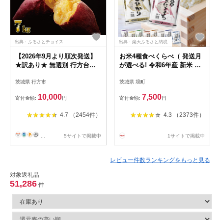
出典：ふるさとチョイス
出典：楽天ふるさと納税
【2026年9月より順次発送】
お米4種食べくらべ（ 発送月
★訳あり★ 無選別 行方台地
が選べる! 令和6年産 新米 お
のさつまいも 紅はるか 約7kg
米 2種 4種 食べくらべ 5kg
茨城県 行方市
茨城県 境町
｜さつまいも 芋 サツマイモ
10kg 20kg）
紅はるか 訳あり わけあり 無
10,000
7,500
寄付金額:
円
寄付金額:
円
選別 先行予約 茨城県 行方市
(CU-55-7)
4.7 （2454件）
4.3 （2373件）
...
5サイトで掲載中
1サイトで掲載中
レビュー件数ランキングをもっと見る
対象返礼品
51,286
件