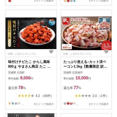
1サイトで掲載中
4サイトで掲載中
出典：ふるさとプレミアム
出典：ふるさとプレミアム
味付けチビたこ からし風味
たっぷり使える♪カット済ベ
800ｇ やまさん商店 たこ 蛸
ーコン1.5kg【数量限定 訳あ
ピリ辛 ちびだこ つまみ 珍味
り 手間いらず お徳用 便利 時
茨城県 大洗町
茨城県 北茨城市
短調理 北茨城市 茨城県
9,000
10,000
寄付金額:
円
寄付金額:
円
10000円以内 1万円以内】
（AR011）
78
77
還元率
%
還元率
%
4.2 （40件）
2.0 （1件）
...
8サイトで掲載中
...
6サイトで掲載中