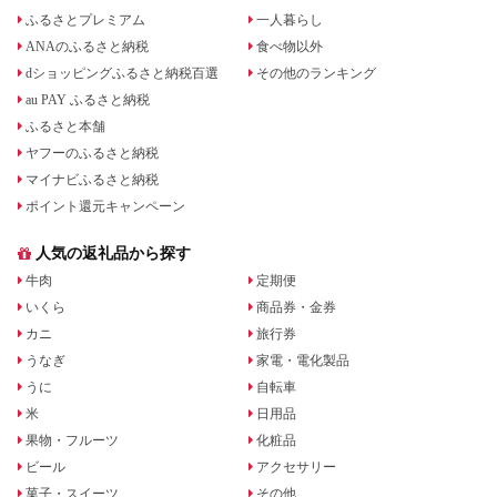
ふるさとプレミアム
一人暮らし
ANAのふるさと納税
食べ物以外
dショッピングふるさと納税百選
その他のランキング
au PAY ふるさと納税
ふるさと本舗
ヤフーのふるさと納税
マイナビふるさと納税
ポイント還元キャンペーン
人気の返礼品から探す
牛肉
定期便
いくら
商品券・金券
カニ
旅行券
うなぎ
家電・電化製品
うに
自転車
米
日用品
果物・フルーツ
化粧品
ビール
アクセサリー
菓子・スイーツ
その他