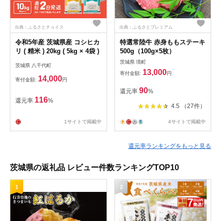
出典：ふるさとチョイス
出典：ふるさとプレミアム
令和5年産 茨城県産 コシヒカ
特選常陸牛 赤身ももステーキ
リ ( 精米 ) 20kg ( 5kg × 4袋 )
500g（100g×5枚）
茨城県 境町
茨城県 八千代町
13,000
寄付金額:
円
14,000
寄付金額:
円
90
還元率
%
116
還元率
%
4.5 （27件）
1サイトで掲載中
4サイトで掲載中
還元率ランキングをもっと見る
茨城県の返礼品 レビュー件数ランキングTOP10
1
2