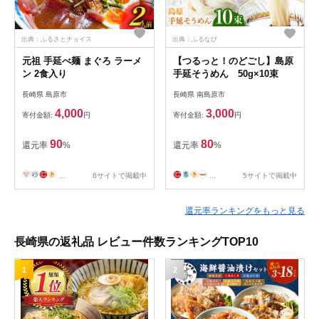
出典：ふるさとチョイス
出典：ふるなび
元祖 手延べ麺 まぐろ ラーメ
【つるっと！のどごし】島原
ン 2食入り
手延そうめん 50g×10束
長崎県 島原市
長崎県 南島原市
4,000
3,000
寄付金額:
円
寄付金額:
円
90
80
還元率
%
還元率
%
...
6サイトで掲載中
...
5サイトで掲載中
還元率ランキングをもっと見る
長崎県の返礼品 レビュー件数ランキングTOP10
1
2