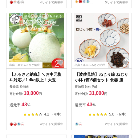
4サイトで掲載中
...
5サイトで掲載中
出典：楽天ふるさと納税
出典：楽天ふるさと納税
【ふるさと納税】＼お中元熨
【波佐見焼】ねじり線 ねじり
斗対応／1.4kg以上！大玉ア
小鉢 (青)5個セット 食器 皿
ールスメロン 夢メロン2玉
【福田陶器店】 [PA199]
長崎県 松浦市
長崎県 波佐見町
入り【B0-202】メロン アー
27000円 2万7千円 2万円台 母
10,000
31,000
寄付金額:
円
寄付金額:
円
ルスメロン 大玉 大きい 甘い
の日
果物 フルーツ 期間限定
43
43
還元率
%
還元率
%
4.2 （4件）
5.0 （6件）
4サイトで掲載中
2サイトで掲載中