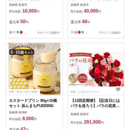
茶壷しるこ詰め合わせ）
長崎県 島原市
長崎県 島原市
10,000
40,000
寄付金額:
円
寄付金額:
円
50
48
還元率
%
還元率
%
...
6サイトで掲載中
...
7サイトで掲載中
出典：楽天ふるさと納税
出典：ふるさとチョイス
カスタードプリン 80g×16個
【12回定期便】【記念日には
セット 浜んまちPUDDING
バラを送ろう】バラの花束
（赤）＜花工房るふらん＞
長崎県 時津町
長崎県 西海市
8,000
寄付金額:
円
291,000
寄付金額:
円
47
還元率
%