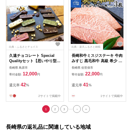
出典：ふるさとチョイス
出典：楽天ふるさと納税
久遠チョコレート Special
長崎和牛ミスジステーキ 牛肉
Qualityセット【思いやり型返
みすじ 黒毛和牛 高級 希少 国
礼品】
産 霜降り
長崎県 島原市
長崎県 佐世保市
12,000
22,000
寄付金額:
円
寄付金額:
円
42
41
還元率
%
還元率
%
2サイトで掲載中
1サイトで掲載中
...
1
2
3
›
››
長崎県の返礼品に関連している地域