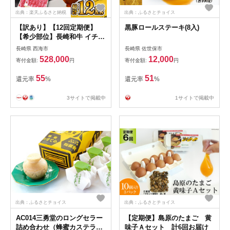
出典：楽天ふるさと納税
出典：ふるさとチョイス
【訳あり】【12回定期便】
黒豚ロールステーキ(8入)
【希少部位】長崎和牛 イチボ
焼肉用 約1000g（500g×2）
長崎県 西海市
長崎県 佐世保市
赤身 ＜スーパーウエスト＞
528,000
12,000
寄付金額:
円
寄付金額:
円
55
51
還元率
%
還元率
%
3サイトで掲載中
1サイトで掲載中
出典：ふるさとチョイス
出典：ふるさとチョイス
AC014三勇堂のロングセラー
【定期便】島原のたまご 黄
詰め合わせ（蜂蜜カステラと
味子Ａセット 計6回お届け