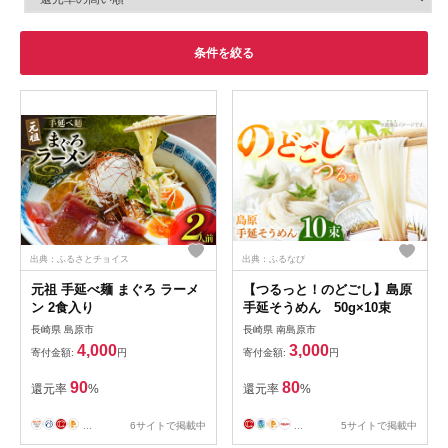
条件を絞る
出典：ふるさとチョイス
出典：ふるなび
元祖 手延べ麺 まぐろ ラーメ
【つるっと！のどごし】島原
ン 2食入り
手延そうめん 50g×10束
長崎県 島原市
長崎県 南島原市
4,000
3,000
寄付金額:
円
寄付金額:
円
90
80
還元率
%
還元率
%
...
6サイトで掲載中
...
5サイトで掲載中