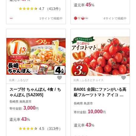
45
還元率
%
4.7 （413件）
1サイトで掲載中
4サイトで掲載中
出典：ふるなび
出典：ふるさとチョイス
スープ付 ちゃんぽん 4食 / ち
BA001 全国にファンがいる高
ゃんぽん [SAZ005]
級フルーツトマト アイコ ど
っさり！3kg [トマト フルー
長崎県 南島原市
長崎県 島原市
ツトマト 1キロ 山口農園 長
3,000
寄付金額:
円
崎県 島原市]
10,000
寄付金額:
円
43
還元率
%
43
還元率
%
4.5 （313件）