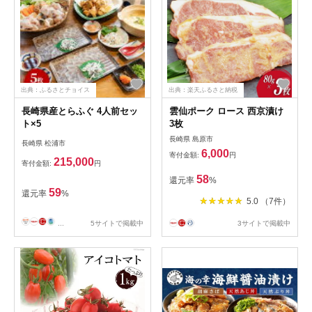
出典：ふるさとチョイス
出典：楽天ふるさと納税
長崎県産とらふぐ 4人前セッ
雲仙ポーク ロース 西京漬け
ト×5
3枚
長崎県 島原市
長崎県 松浦市
6,000
寄付金額:
円
215,000
寄付金額:
円
58
還元率
%
59
還元率
%
5.0 （7件）
...
5サイトで掲載中
3サイトで掲載中