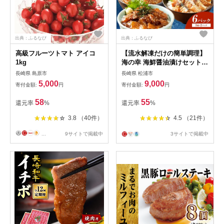
出典：ふるなび
出典：ふるなび
高級フルーツトマト アイコ
【流水解凍だけの簡単調理】
1kg
海の幸 海鮮醤油漬けセット
各2パック( 海鮮丼 海鮮醤油
長崎県 島原市
長崎県 松浦市
漬け 漬け 魚介類 魚介 アジ
5,000
9,000
寄付金額:
円
寄付金額:
円
あじ 鯵 サバ さば 鯖 ブリ ぶ
り 鰤 魚 海産物 海の幸 あじ
58
55
還元率
%
還元率
%
丼 ぶり丼 胡麻さば 漬け丼 海
鮮 魚 海鮮系 天然 お茶漬け
3.8 （40件）
4.5 （21件）
食べ比べ セット 人気 大人気
)【A9-055】
...
9サイトで掲載中
3サイトで掲載中