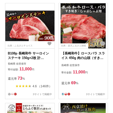
出典：ふるさとチョイス
出典：楽天ふるさと納税
B108p 長崎和牛 サーロイン
【長崎和牛】ロースバラ スラ
ステーキ 150g×2枚 計
イス 450g 肉の山頭（すき焼
300g【肉の山頭】 サーロイ
き しゃぶしゃぶ用）
長崎県 佐世保市
長崎県 佐世保市
ン ステーキ さーろいん すて
11,000
寄付金額:
円
ーき ステーキ肉 すてーき肉
11,000
寄付金額:
円
牛肉 国産 ブランド 和牛 黒毛
73
還元率
%
和牛
69
還元率
%
4.6 （146件）
3サイトで掲載中
3サイトで掲載中