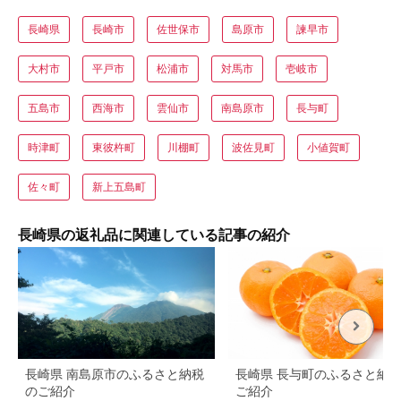
長崎県
長崎市
佐世保市
島原市
諫早市
大村市
平戸市
松浦市
対馬市
壱岐市
五島市
西海市
雲仙市
南島原市
長与町
時津町
東彼杵町
川棚町
波佐見町
小値賀町
佐々町
新上五島町
長崎県の返礼品に関連している記事の紹介
長崎県 南島原市のふるさと納税
長崎県 長与町のふるさと納
のご紹介
ご紹介