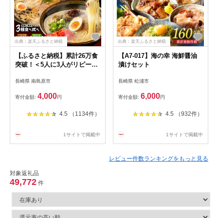
出典：楽天ふるさと納税
出典：楽天ふるさと納税
【ふるさと納税】累計26万食
【A7-017】海の幸 海鮮醤油
突破！＜5人に3人がリピータ
漬けセット
ー＞九州3県の味 ラーメン /
長崎県 南島原市
長崎県 松浦市
楽天限定 選べる内容量 ラー
メン らーめん 豚骨 豚骨ラー
4,000
6,000
寄付金額:
円
寄付金額:
円
メン とんこつラーメン あご
だし 熊本 食べ比べ 小分け 簡
4.5 （1134件）
4.5 （932件）
易包装 訳あり / 南島原市 / ふ
るせ [SAQ042]
1サイトで掲載中
1サイトで掲載中
レビュー件数ランキングをもっと見る
対象返礼品
49,772
件