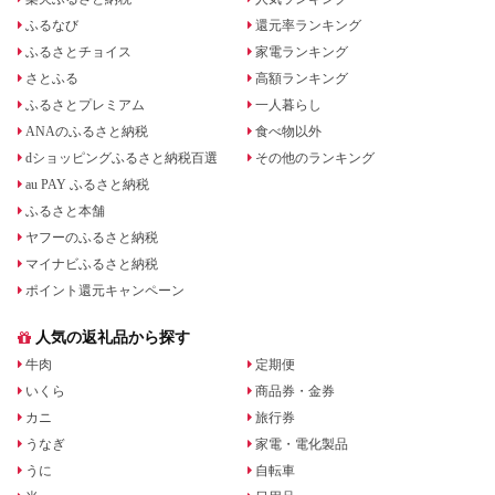
ふるなび
還元率ランキング
ふるさとチョイス
家電ランキング
さとふる
高額ランキング
ふるさとプレミアム
一人暮らし
ANAのふるさと納税
食べ物以外
dショッピングふるさと納税百選
その他のランキング
au PAY ふるさと納税
ふるさと本舗
ヤフーのふるさと納税
マイナビふるさと納税
ポイント還元キャンペーン
人気の返礼品から探す
牛肉
定期便
いくら
商品券・金券
カニ
旅行券
うなぎ
家電・電化製品
うに
自転車