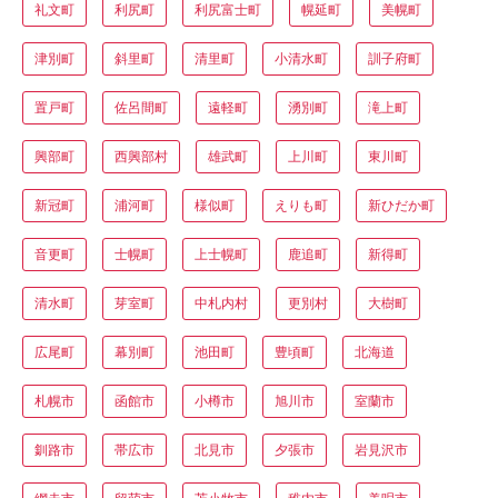
礼文町
利尻町
利尻富士町
幌延町
美幌町
津別町
斜里町
清里町
小清水町
訓子府町
置戸町
佐呂間町
遠軽町
湧別町
滝上町
興部町
西興部村
雄武町
上川町
東川町
新冠町
浦河町
様似町
えりも町
新ひだか町
音更町
士幌町
上士幌町
鹿追町
新得町
清水町
芽室町
中札内村
更別村
大樹町
広尾町
幕別町
池田町
豊頃町
北海道
札幌市
函館市
小樽市
旭川市
室蘭市
釧路市
帯広市
北見市
夕張市
岩見沢市