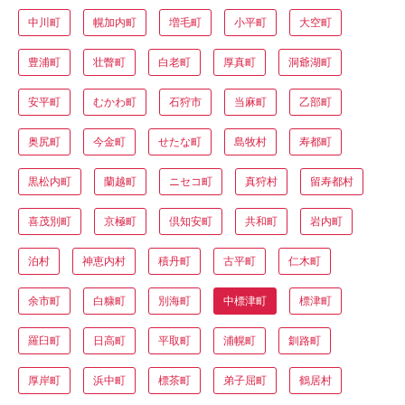
中川町
幌加内町
増毛町
小平町
大空町
豊浦町
壮瞥町
白老町
厚真町
洞爺湖町
安平町
むかわ町
石狩市
当麻町
乙部町
奥尻町
今金町
せたな町
島牧村
寿都町
黒松内町
蘭越町
ニセコ町
真狩村
留寿都村
喜茂別町
京極町
倶知安町
共和町
岩内町
泊村
神恵内村
積丹町
古平町
仁木町
余市町
白糠町
別海町
中標津町
標津町
羅臼町
日高町
平取町
浦幌町
釧路町
厚岸町
浜中町
標茶町
弟子屈町
鶴居村