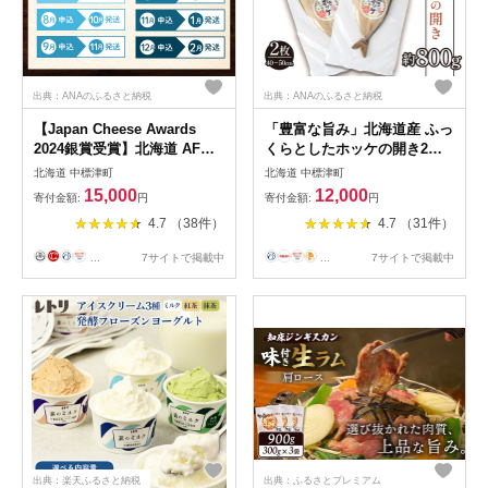
出典：ANAのふるさと納税
出典：ANAのふるさと納税
【Japan Cheese Awards
「豊富な旨み」北海道産 ふっ
2024銀賞受賞】北海道 AFく
くらとしたホッケの開き2枚
らぶ ゴーダチーズ 125g×4
40cm～50cm 約
北海道 中標津町
北海道 中標津町
個 計500g 人気商品につ
800g【2500402】
15,000
12,000
寄付金額:
円
寄付金額:
円
き、3ヶ月以内に発送予定
4.7 （38件）
4.7 （31件）
【1701002】
...
7サイトで掲載中
...
7サイトで掲載中
出典：楽天ふるさと納税
出典：ふるさとプレミアム