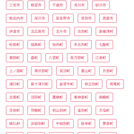
三笠市
根室市
千歳市
滝川市
砂川市
歌志内市
深川市
富良野市
登別市
恵庭市
伊達市
北広島市
北斗市
当別町
新篠津村
松前町
福島町
知内町
木古内町
七飯町
鹿部町
森町
八雲町
長万部町
江差町
上ノ国町
厚沢部町
長沼町
栗山町
月形町
浦臼町
新十津川町
妹背牛町
秩父別町
雨竜町
北竜町
沼田町
鷹栖町
東神楽町
南幌町
苫前町
羽幌町
初山別村
遠別町
天塩町
猿払村
浜頓別町
中頓別町
枝幸町
豊富町