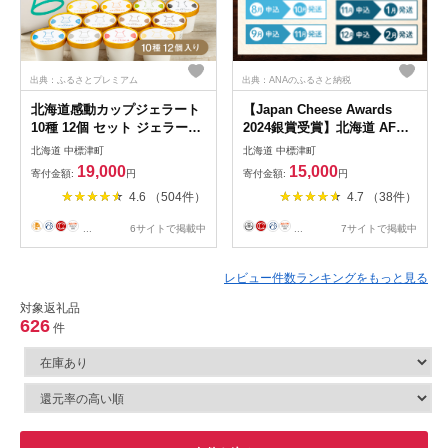
出典：ふるさとプレミアム
出典：ANAのふるさと納税
北海道感動カップジェラート
【Japan Cheese Awards
10種 12個 セット ジェラート
2024銀賞受賞】北海道 AFく
アイス カップ カップアイス
らぶ ゴーダチーズ 125g×4
北海道 中標津町
北海道 中標津町
アイスクリーム シャーベット
個 計500g 人気商品につ
19,000
15,000
寄付金額:
円
寄付金額:
円
オンライン 申請 ふるさと納
き、3ヶ月以内に発送予定
4.6 （504件）
4.7 （38件）
税 北海道 中標津 デザート ス
【1701002】
イーツ おやつ 新鮮 ミルク し
...
6サイトで掲載中
...
7サイトで掲載中
ぼりたて 絶品 詰め合わせ 中
標津町【1200103】
レビュー件数ランキングをもっと見る
対象返礼品
626
件