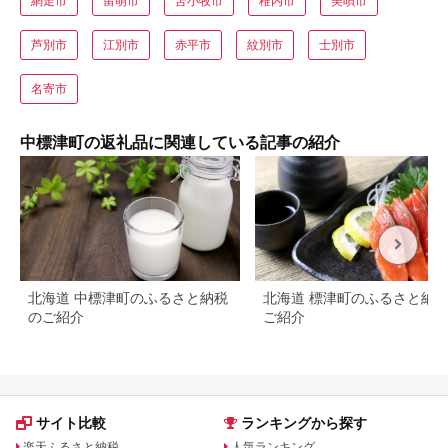
網走市
留萌市
苫小牧市
稚内市
美唄市
芦別市
江別市
赤平市
紋別市
士別市
名寄市
中標津町の返礼品に関連している記事の紹介
北海道 中標津町のふるさと納税
北海道 標津町のふるさと納
のご紹介
ご紹介
サイト比較
ランキングから探す
楽天ふるさと納税
人気ランキング