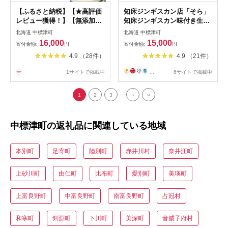
【ふるさと納税】【★高評価
知床ジンギスカン店「そら」
レビュー獲得！】【無添加】
知床ジンギスカン味付き生ラ
【内容量が選べる！】北海道
ム肩ロース900g（300g×3）
北海道 中標津町
北海道 中標津町
プレミアムミルクアイスクリ
【1600301】
16,000
15,000
寄付金額:
円
寄付金額:
円
ーム×6〜72個 アイス ミルク
4.9 （28件）
4.9 （21件）
紅茶 抹茶 フローズンヨーグ
ルト アイスクリーム ヨーグ
1サイトで掲載中
...
6サイトで掲載中
ルト 詰め合わせ 無添加 食後
ふるさと納税 北海道 中標津
...
町
1
2
3
›
››
中標津町の返礼品に関連している地域
本別町
足寄町
陸別町
赤井川村
奈井江町
上砂川町
由仁町
比布町
愛別町
美瑛町
上富良野町
中富良野町
南富良野町
占冠村
和寒町
剣淵町
下川町
美深町
音威子府村