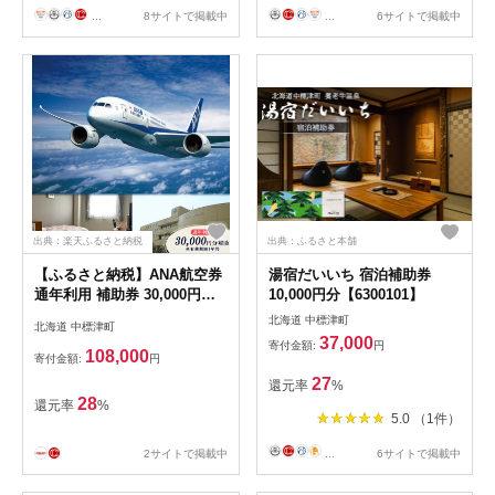
...
8サイトで掲載中
...
6サイトで掲載中
出典：楽天ふるさと納税
出典：ふるさと本舗
【ふるさと納税】ANA航空券
湯宿だいいち 宿泊補助券
通年利用 補助券 30,000円分
10,000円分【6300101】
羽田空港 中標津空港 往復
北海道 中標津町
北海道 中標津町
ANA 宿泊付き 1泊 北海道 旅
37,000
寄付金額:
円
行 チケット 北海道旅行トラ
108,000
寄付金額:
円
ベル 宿泊 観光 ふるさと納税
27
還元率
%
中標津町 中標津【2300301】
28
還元率
%
5.0 （1件）
2サイトで掲載中
...
6サイトで掲載中