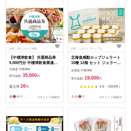
出典：JALふるさと納税
出典：ふるさとプレミアム
【中標津飲食】 共通商品券
北海道感動カップジェラート
9,000円分 中標津飲食業連合
10種 12個 セット ジェラート
会｜ふるさと納税 北海道 中
アイス カップ カップアイス
北海道 中標津町
北海道 中標津町
標津 観光 チケット クーポン
アイスクリーム シャーベット
35,000
寄付金額:
円
19,000
商品券 金券 9,000円 飲食店
オンライン 申請 ふるさと納
寄付金額:
円
グルメ 焼肉 ジンギスカン レ
税 北海道 中標津 デザート ス
26
還元率
%
4.6 （504件）
ストラン お弁当 ラーメン 寿
イーツ おやつ 新鮮 ミルク し
司 お好み焼き そば うどん ワ
ぼりたて 絶品 詰め合わせ 中
...
6サイトで掲載中
...
6サイトで掲載中
ンストップ マイページ 中標
標津町【1200103】
津町【8100301】