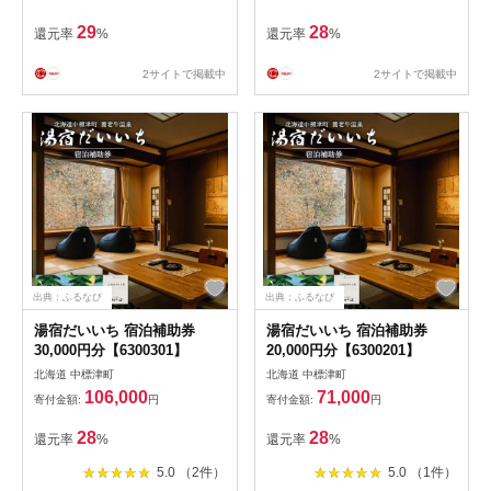
29
28
還元率
%
還元率
%
2サイトで掲載中
2サイトで掲載中
出典：ふるなび
出典：ふるなび
湯宿だいいち 宿泊補助券
湯宿だいいち 宿泊補助券
30,000円分【6300301】
20,000円分【6300201】
北海道 中標津町
北海道 中標津町
106,000
71,000
寄付金額:
円
寄付金額:
円
28
28
還元率
%
還元率
%
5.0 （2件）
5.0 （1件）