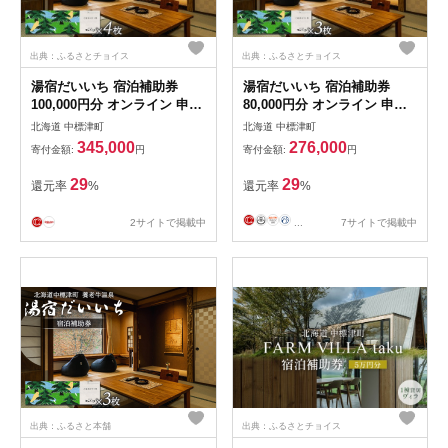
出典：ふるさとチョイス
出典：ふるさとチョイス
湯宿だいいち 宿泊補助券
湯宿だいいち 宿泊補助券
100,000円分 オンライン 申請
80,000円分 オンライン 申請
ふるさと納税 北海道 中標津
ふるさと納税 北海道 中標津
北海道 中標津町
北海道 中標津町
宿泊 旅行 観光 チケット クー
宿泊 旅行 観光 チケット クー
345,000
276,000
寄付金額:
円
寄付金額:
円
ポン 宿泊券 補助券 金券 旅行
ポン 宿泊券 補助券 金券 旅行
券 温泉 養老牛温泉 名湯 露天
券 温泉 養老牛温泉 名湯 露天
29
29
還元率
%
還元率
%
風呂 旅館 老舗旅館 ホテル
風呂 旅館 老舗旅館 ホテル
シマフクロウ エゾクロテン
シマフクロウ エゾクロテン
2サイトで掲載中
...
7サイトで掲載中
100000円分 中標津町
80000円分 中標津町
【6300601】
【6300501】
出典：ふるさと本舗
出典：ふるさとチョイス