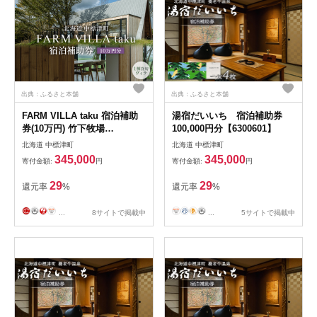
出典：ふるさと本舗
出典：ふるさと本舗
FARM VILLA taku 宿泊補助
湯宿だいいち 宿泊補助券
券(10万円) 竹下牧場
100,000円分【6300601】
takeshita farm【2403101】
北海道 中標津町
北海道 中標津町
345,000
345,000
寄付金額:
円
寄付金額:
円
29
29
還元率
%
還元率
%
...
8サイトで掲載中
...
5サイトで掲載中