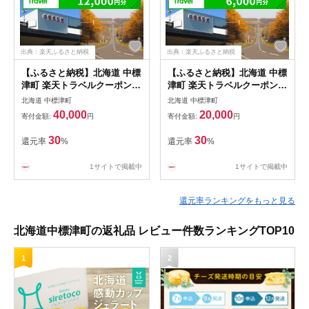
出典：楽天ふるさと納税
出典：楽天ふるさと納税
【ふるさと納税】北海道 中標
【ふるさと納税】北海道 中標
津町 楽天トラベルクーポン
津町 楽天トラベルクーポン
クーポン 12,000円 12,000円
クーポン 6,000円 6,000円分
北海道 中標津町
北海道 中標津町
分 トラベル 宿泊 温泉 宿泊券
トラベル 宿泊 温泉 宿泊券 観
40,000
20,000
寄付金額:
円
寄付金額:
円
観光地応援 旅館 観光 ホテル
光地応援 旅館 観光 ホテル ク
クーポン 全国旅行支援 宿泊
ーポン 全国旅行支援 宿泊予
30
30
還元率
%
還元率
%
予約 旅行 ふるさと納税 旅行
約 旅行 ふるさと納税 旅行券
券 rakutenトラベル
rakutenトラベル
1サイトで掲載中
1サイトで掲載中
還元率ランキングをもっと見る
北海道中標津町の返礼品 レビュー件数ランキングTOP10
1
2