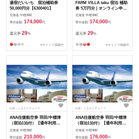
湯宿だいいち 宿泊補助券
FARM VILLA taku 宿泊 補助
50,000円分【6300401】
券 5万円分 | オンライン申請
ふるさと納税 中標津 竹下牧
北海道 中標津町
北海道 中標津町
場 ファーム ヴィラ チケット
174,000
174,000
寄付金額:
円
寄付金額:
円
2室 8名 高級 農家宿 お取り寄
せ 北海道 中標津町
29
29
還元率
%
還元率
%
【2403001】
...
6サイトで掲載中
...
6サイトで掲載中
出典：ふるさとチョイス
出典：ふるさとチョイス
ANA往復航空券 羽田/中標津
ANA往復航空券 羽田/中標津
（宿泊1泊付）【通年利用
（宿泊1泊付）【通年利用
60,000円補助】※有効期限1
50,000円補助】※有効期限1
北海道 中標津町
北海道 中標津町
年間【2300101】
年間【2300201】
210,000
176,000
寄付金額:
円
寄付金額:
円