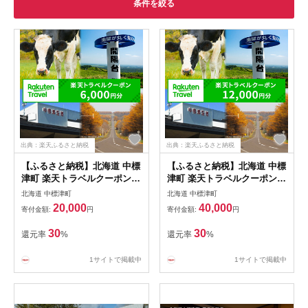
条件を絞る
出典：楽天ふるさと納税
出典：楽天ふるさと納税
【ふるさと納税】北海道 中標
【ふるさと納税】北海道 中標
津町 楽天トラベルクーポン
津町 楽天トラベルクーポン
クーポン 6,000円 6,000円分
クーポン 12,000円 12,000円
北海道 中標津町
北海道 中標津町
トラベル 宿泊 温泉 宿泊券 観
分 トラベル 宿泊 温泉 宿泊券
20,000
40,000
寄付金額:
円
寄付金額:
円
光地応援 旅館 観光 ホテル ク
観光地応援 旅館 観光 ホテル
ーポン 全国旅行支援 宿泊予
クーポン 全国旅行支援 宿泊
30
30
還元率
%
還元率
%
約 旅行 ふるさと納税 旅行券
予約 旅行 ふるさと納税 旅行
rakutenトラベル
券 rakutenトラベル
1サイトで掲載中
1サイトで掲載中