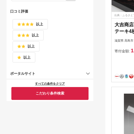
口コミ評価
出典：ふるさと
以上
大吉商店
テーキ4
以上
品］
滋賀県 高島市
以上
1
寄付金額:
以上
ポータルサイト
すべての条件をクリア
こだわり条件検索