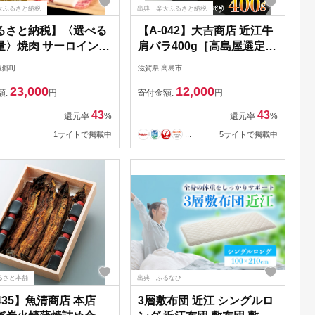
天ふるさと納税
出典：楽天ふるさと納税
るさと納税】〈選べる
【A-042】大吉商店 近江牛
量〉焼肉 サーロイン
肩バラ400g［高島屋選定
 モモ A5 肉の千石屋
品］
豊郷町
滋賀県 高島市
黒毛和牛 焼き肉 肉 お
23,000
12,000
 和牛 冷蔵 ブランド
額:
円
寄付金額:
円
お届け：繁忙期は最長
43
43
還元率
%
還元率
%
月。納期指定不可
1サイトで掲載中
...
5サイトで掲載中
るさと本舗
出典：ふるなび
-435】魚清商店 本店
3層敷布団 近江 シングルロ