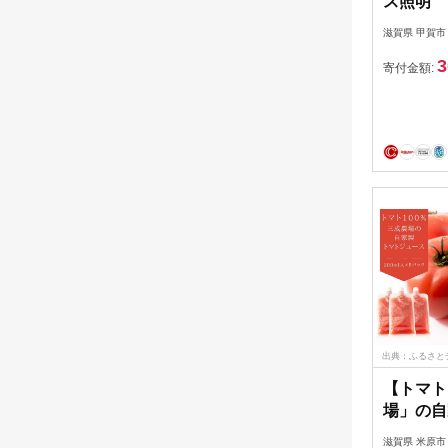
ス照明
MMDB40
滋賀県 甲賀市
3
寄付金額:
出典：ふるさと
【トマト
場」の自
ス 5Pセ
滋賀県 米原市