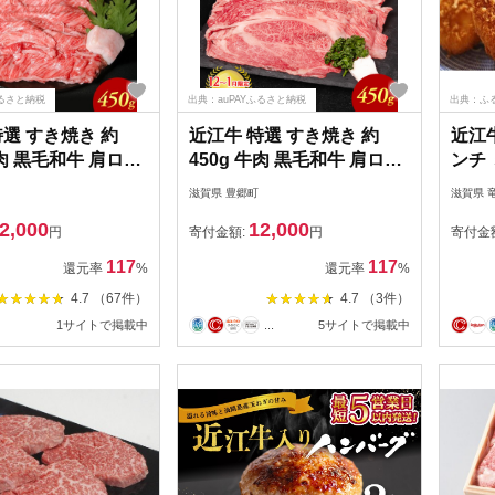
ふるさと納税
出典：auPAYふるさと納税
出典：ふ
特選 すき焼き 約
近江牛 特選 すき焼き 約
近江
牛肉 黒毛和牛 肩ロー
450g 牛肉 黒毛和牛 肩ロー
ンチ
 すきやき すき焼き
ス モモ すきやき すき焼き
滋賀県 豊郷町
滋賀県 
き用 肉 お肉 牛 和
肉 すき焼き用 肉 お肉 牛 和
2,000
12,000
最長3カ月 冷蔵
牛 納期 最長3カ月 冷蔵
円
寄付金額:
円
寄付金
117
117
還元率
%
還元率
%
4.7 （67件）
4.7 （3件）
1サイトで掲載中
...
5サイトで掲載中