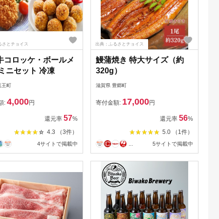
るさとチョイス
出典：ふるさとチョイス
牛コロッケ・ボールメ
鰻蒲焼き 特大サイズ（約
 ミニセット 冷凍
320g）
竜王町
滋賀県 豊郷町
4,000
17,000
額:
円
寄付金額:
円
57
56
還元率
%
還元率
%
4.3 （3件）
5.0 （1件）
4サイトで掲載中
...
5サイトで掲載中