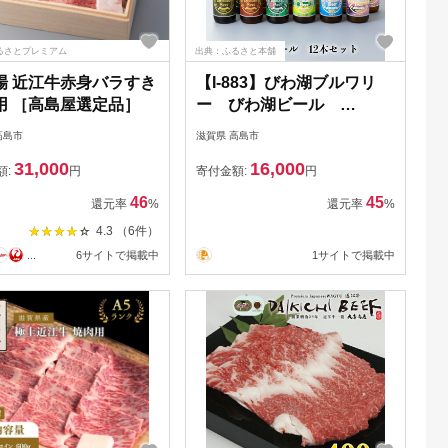
るさとプレミアム
出典：ふるさと本舗
場 近江牛赤身バラすき
【I-883】びわ湖ブルワリ
用 ［高島屋選定品］
ー びわ湖ビール
330ml12本【高島屋選定
高島市
滋賀県 高島市
品】
31,000
16,000
額:
円
寄付金額:
円
46
45
還元率
%
還元率
%
4.3 （6件）
...
6サイトで掲載中
1サイトで掲載中