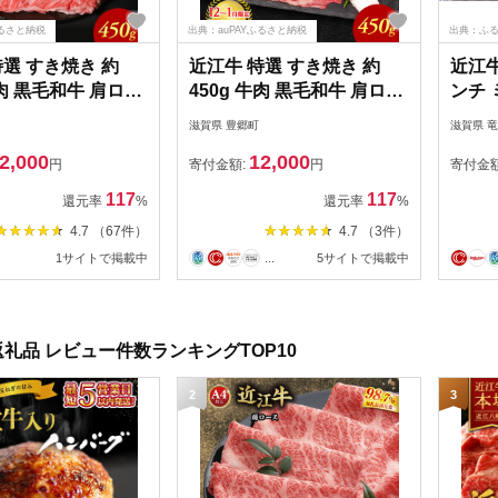
ふるさと納税
出典：auPAYふるさと納税
出典：ふ
特選 すき焼き 約
近江牛 特選 すき焼き 約
近江
牛肉 黒毛和牛 肩ロー
450g 牛肉 黒毛和牛 肩ロー
ンチ 
 すきやき すき焼き
ス モモ すきやき すき焼き
滋賀県 豊郷町
滋賀県 
き用 肉 お肉 牛 和
肉 すき焼き用 肉 お肉 牛 和
2,000
12,000
最長3カ月 冷蔵
牛 納期 最長3カ月 冷蔵
円
寄付金額:
円
寄付金
117
117
還元率
%
還元率
%
4.7 （67件）
4.7 （3件）
1サイトで掲載中
...
5サイトで掲載中
礼品 レビュー件数ランキングTOP10
2
3