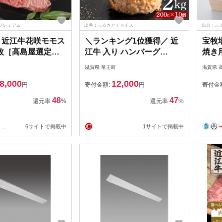
プレミアム
出典：ふるさとチョイス
出典：ふ
 近江牛花咲モモス
＼ランキング1位獲得／ 近
宝牧
枚［高島屋選定
江牛 入り ハンバーグ
焼き
2kg(200g×10個) スピード
滋賀県 竜王町
滋賀県 
発送 近江牛 と 淡路島産 玉
8,000
12,000
ねぎ 使用 合い挽き ハンバ
円
寄付金額:
円
寄付金
ーグ 和牛 牛肉ハンバーグ
48
47
還元率
%
還元率
%
冷凍 ハンバーグ 個包装 小
分け はんばーぐ 合挽き ふ
...
6サイトで掲載中
1サイトで掲載中
るさと納税 ランキング 牛
肉 豚肉 ビーフ ポーク ハン
バーグ はんばーぐ 挽肉
hannba-gu お肉 リピータ
ー にく ミンチ 肉 ハンバー
グ お弁当 ぎゅうにく