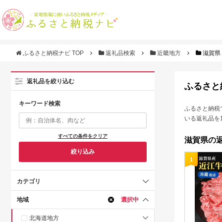
ふるさと納税ナビ TOP
返礼品検索
近畿地方
滋賀県
返礼品を絞り込む
ふるさと
キーワード検索
ふるさと納税
いる返礼品を
すべての条件をクリア
滋賀県の返
絞り込み
1
カテゴリ
地域
選択中
北海道地方