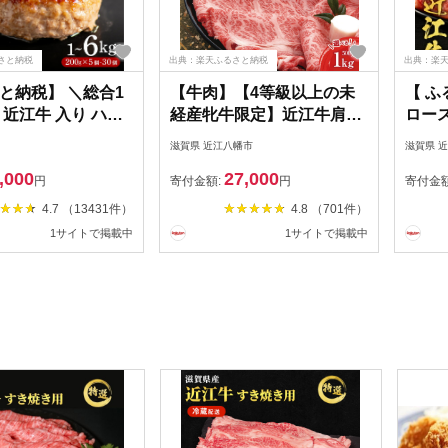
さと納税
出典：楽天ふるさと納税
出典：楽
と納税】 ＼総合1
【牛肉】【4等級以上の未
【 ふ
 近江牛 入り ハン
経産牝牛限定】近江牛肩ロ
ロース
g 3kg 2kg 1kg 淡
ースすき焼き【500g】【牛
用 50
滋賀県 近江八幡市
滋賀県 
玉ねぎ 近江牛 使用
肉】【牛】【a4】【a5】
き す
,000
27,000
江牛 200g/30個15
【牛丼】
肉 す
円
寄付金額:
円
寄付金
個 選べる容量 個包
和牛 
4.7 （13431件）
4.8 （701件）
牛肉 冷凍 黒毛和牛
取り寄
1サイトで掲載中
1サイトで掲載中
ーク ランキング 日
さん 
牛 滋賀県 竜王町
プレゼ