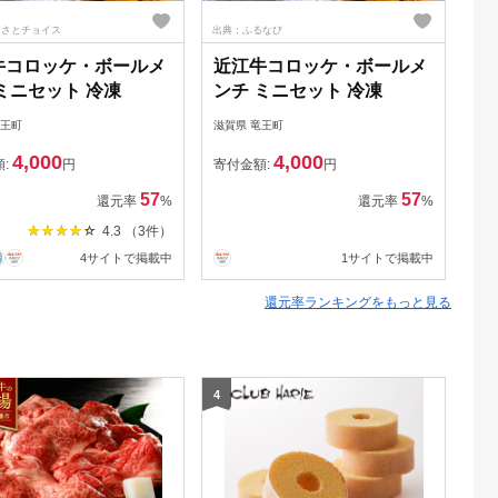
るさとチョイス
出典：ふるなび
出典
牛コロッケ・ボールメ
近江牛コロッケ・ボールメ
鰻
ミニセット 冷凍
ンチ ミニセット 冷凍
3
竜王町
滋賀県 竜王町
滋賀
4,000
4,000
額:
円
寄付金額:
円
寄
57
57
還元率
%
還元率
%
4.3 （3件）
4サイトで掲載中
1サイトで掲載中
還元率ランキングをもっと見る
4
5