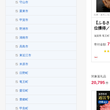
守山市
栗東市
出典：楽天ふる
甲賀市
【ふるさ
位獲得／
野洲市
バーグ 6k
滋賀県 竜王町
湖南市
路島産 
7
合挽き 近
寄付金額:
高島市
個10個5
装 和牛 
東近江市
豚肉 ポ
米原市
本三大和
日野町
対象返礼品
竜王町
20,795
件
愛荘町
豊郷町
甲良町