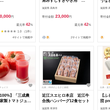
肩みすじすきやき用
うな
005K1/N-8
500g［高島屋選定品］
せ 
滋賀県 高島市
滋賀県 
0,000
23,000
円
寄付金額:
円
寄付金
42
42
還元率
%
還元率
%
1.0 （1件）
4サイトで掲載中
2サイトで掲載中
チョイス
出典：ANAのふるさと納税
出典：楽
100%】「三成農
近江スエヒロ本店 近江牛
【ふ
家製トマトジュー
合挽ハンバーグ12食セット
団 p
ット [№5694-
ロング
滋賀県 草津市
滋賀県 