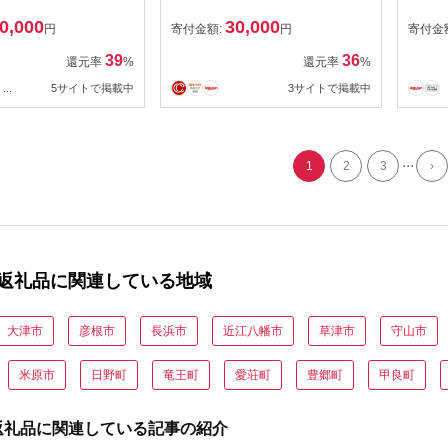
高反発
0,000
30,000
具 厚
円
寄付金額:
円
寄付金
ニ 日
39
36
還元率
%
還元率
%
眠 快
...
5サイトで掲載中
3サイトで掲載中
原市
届け
場合
...
1
2
3
›
返礼品に関連している地域
大津市
彦根市
長浜市
近江八幡市
草津市
守山市
米原市
日野町
竜王町
愛荘町
豊郷町
甲良町
返礼品に関連している記事の紹介