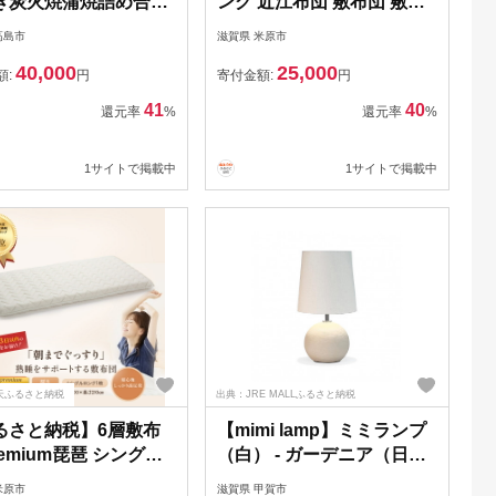
ぎ炭火焼蒲焼詰め合わ
ング 近江布団 敷布団 敷き
［高島屋選定品］
布団 3層 布団 寝具 抗菌 防
高島市
滋賀県 米原市
臭 日用品 生活雑貨 快適 睡
40,000
25,000
眠 快眠 生活 滋賀 滋賀県 米
額:
円
寄付金額:
円
原市
41
40
還元率
%
還元率
%
1サイトで掲載中
1サイトで掲載中
天ふるさと納税
出典：JRE MALLふるさと納税
るさと納税】6層敷布
【mimi lamp】ミミランプ
remium琵琶 シングル
（白） - ガーデニア（日本
 近江布団 極厚 13cm
製）テーブルスタンド・照
米原市
滋賀県 甲賀市