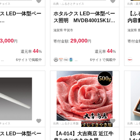
チョイス
出典：ふるさとチョイス
出典：楽
ス LED一体型ベー
ホタルクス LED一体型ベー
【ふ
ス照明 MVDB40015K1/N-
内容
005K1P/N-8
8
カルビ
滋賀県 甲賀市
滋賀県 
牛肉 
3,000
29,000
肉 牛
円
寄付金額:
円
寄付金
牛 
44
44
還元率
%
還元率
%
3か
...
6サイトで掲載中
...
6サイトで掲載中
チョイス
出典：ふるさと本舗
出典：ふ
ス LED一体型ベー
【A-014】大吉商店 近江牛
【B