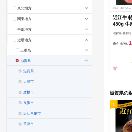
東北地方
出典：auPAY
近江牛 
関東地方
450g 
中部地方
ス モモ
滋賀県 豊郷町
肉 すき焼
近畿地方
1
牛 納期 
寄付金額:
三重県
滋賀県
滋賀県
大津市
彦根市
滋賀県の返
長浜市
1
近江八幡市
草津市