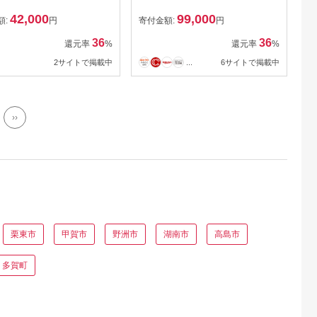
 敷布団 6層 布団 寝
明
42,000
99,000
め 厚手 抗菌 防臭 防ダ
額:
円
寄付金額:
円
用品 生活雑貨 快適 睡
36
36
還元率
%
還元率
%
眠 生活 滋賀 滋賀県 米
2サイトで掲載中
...
6サイトで掲載中
 お届け：繁忙期はお
までに1～2か月かかる
がございます。
››
栗東市
甲賀市
野洲市
湖南市
高島市
多賀町