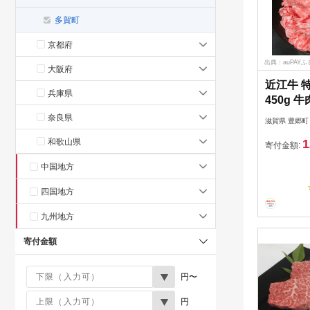
多賀町
京都府
出典：auPAY
大阪府
近江牛 
兵庫県
450g 
ス モモ
奈良県
滋賀県 豊郷町
肉 すき焼
和歌山県
1
牛 納期 
寄付金額:
中国地方
四国地方
九州地方
寄付金額
円〜
円