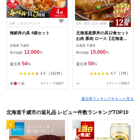
出典：ふるさとチョイス
出典：楽天ふるさと納税
海鮮丼の具 4個セット
北海道産豚丼の具12食セット
お肉 豚肉 ロース【北海道千
歳市】ギフト ふるさと納税
北海道 千歳市
北海道 千歳市
12,000
15,000
寄付金額:
円
寄付金額:
円
54
50
還元率
%
還元率
%
4.5 （182件）
4.7 （7件）
4サイトで掲載中
1サイトで掲載中
還元率ランキングをもっと見る
北海道千歳市の返礼品 レビュー件数ランキングTOP10
1
2