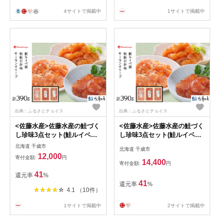
4サイトで掲載中
1サイトで掲載中
出典：ふるさとチョイス
出典：ふるさとチョイス
<佐藤水産>佐藤水産の鮭づく
<佐藤水産>佐藤水産の鮭づく
し珍味3点セット(鮭ルイベ
し珍味3点セット(鮭ルイベ
漬・秋鮭石狩味・サーモンオ
漬・秋鮭石狩味・サーモンオ
北海道 千歳市
北海道 千歳市
リーブ)[高島屋選定品]
リーブ)[高島屋選定品]
12,000
寄付金額:
円
14,400
寄付金額:
円
41
還元率
%
41
還元率
%
4.1 （10件）
1サイトで掲載中
2サイトで掲載中