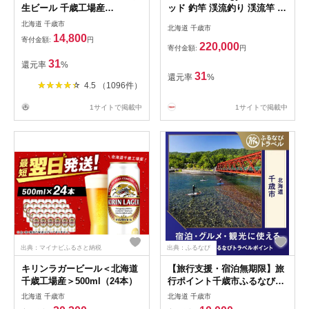
生ビール 千歳工場産
ッド 釣竿 渓流釣り 渓流竿 ト
350ml（24本）
ラウト 釣り具 コンパクト ア
北海道 千歳市
北海道 千歳市
ウトドアスポーツ 釣り フィ
14,800
寄付金額:
円
ッシング 北海道ふるさと納税
220,000
寄付金額:
円
ふるさと納税 北海道 千歳市
31
還元率
%
【北海道千歳市】ギフト ふる
31
還元率
%
さと納税
4.5 （1096件）
1サイトで掲載中
1サイトで掲載中
出典：マイナビふるさと納税
出典：ふるなび
キリンラガービール＜北海道
【旅行支援・宿泊無期限】旅
千歳工場産＞500ml（24本）
行ポイント千歳市ふるなびト
ラベルポイント
北海道 千歳市
北海道 千歳市