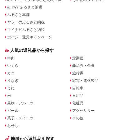
au PAY ふるさと納税
ふるさと本舗
ヤフーのふるさと納税
マイナビふるさと納税
ポイント還元キャンペーン
人気の返礼品から探す
牛肉
定期便
いくら
商品券・金券
カニ
旅行券
うなぎ
家電・電化製品
うに
自転車
米
日用品
果物・フルーツ
化粧品
ビール
アクセサリー
菓子・スイーツ
その他
おせち
地域から返礼品を探す