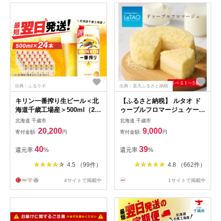
出典：ふるラボ
出典：楽天ふるさと納税
キリン一番搾り生ビール＜北
【ふるさと納税】 ルタオ ド
海道千歳工場産＞500ml（24
ゥーブルフロマージュ ケーキ
本）
選べる 1個〜5個 食べ比べ ア
北海道 千歳市
北海道 千歳市
ソートセット（ ドゥーブルフ
20,200
9,000
寄付金額:
円
寄付金額:
円
ロマージュ 3個 ショコラドゥ
ーブル 2個 ）
40
39
還元率
%
還元率
%
4.5 （99件）
4.8 （662件）
4サイトで掲載中
1サイトで掲載中