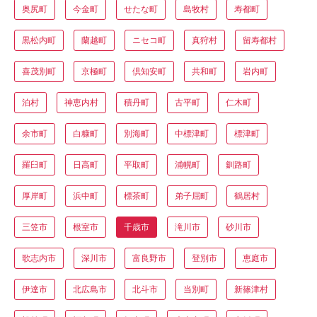
奥尻町
今金町
せたな町
島牧村
寿都町
黒松内町
蘭越町
ニセコ町
真狩村
留寿都村
喜茂別町
京極町
倶知安町
共和町
岩内町
泊村
神恵内村
積丹町
古平町
仁木町
余市町
白糠町
別海町
中標津町
標津町
羅臼町
日高町
平取町
浦幌町
釧路町
厚岸町
浜中町
標茶町
弟子屈町
鶴居村
三笠市
根室市
千歳市
滝川市
砂川市
歌志内市
深川市
富良野市
登別市
恵庭市
伊達市
北広島市
北斗市
当別町
新篠津村