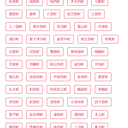
松前町
福島町
知内町
木古内町
七飯町
鹿部町
森町
八雲町
長万部町
江差町
上ノ国町
厚沢部町
長沼町
栗山町
月形町
浦臼町
新十津川町
妹背牛町
秩父別町
雨竜町
北竜町
沼田町
鷹栖町
東神楽町
南幌町
苫前町
羽幌町
初山別村
遠別町
天塩町
猿払村
浜頓別町
中頓別町
枝幸町
豊富町
礼文町
利尻町
利尻富士町
幌延町
美幌町
津別町
斜里町
清里町
小清水町
訓子府町
置戸町
佐呂間町
遠軽町
湧別町
滝上町
興部町
西興部村
雄武町
上川町
東川町