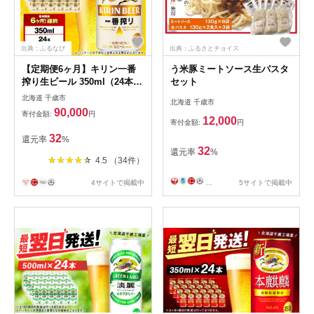
出典：ふるなび
出典：ふるさとチョイス
【定期便6ヶ月】キリン一番
う米豚ミートソース生パスタ
搾り生ビール 350ml（24本）
セット
＜北海道千歳工場産＞
北海道 千歳市
北海道 千歳市
90,000
寄付金額:
円
12,000
寄付金額:
円
32
還元率
%
32
還元率
%
4.5 （34件）
4サイトで掲載中
...
5サイトで掲載中