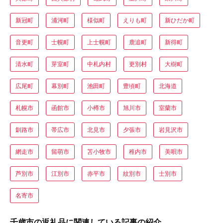
新冠町
浦河町
様似町
えりも町
新ひだか町
音更町
士幌町
上士幌町
鹿追町
新得町
清水町
芽室町
中札内村
更別村
大樹町
広尾町
幕別町
池田町
豊頃町
北海道
札幌市
函館市
小樽市
旭川市
室蘭市
釧路市
帯広市
北見市
夕張市
岩見沢市
網走市
留萌市
苫小牧市
稚内市
美唄市
芦別市
江別市
赤平市
紋別市
士別市
名寄市
千歳市の返礼品に関連している記事の紹介