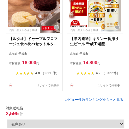
出典：楽天ふるさと納税
出典：楽天ふるさと納税
【ルタオ】ドゥーブルフロマ
【年内発送】キリン一番搾り
ージュ食べ比べセットルタオ
生ビール 千歳工場産
チーズケーキ ドゥーブルフロ
350ml（24本）
北海道 千歳市
北海道 千歳市
マージュ スフレ TV メディア
スイーツ セット 千歳市 ふる
18,000
14,800
寄付金額:
円
寄付金額:
円
さと納税【北海道千歳市】ホ
ワイトデー ギフト 北海道 プ
4.8 （2360件）
4.7 （1322件）
レゼント お取り寄せスイーツ
1サイトで掲載中
1サイトで掲載中
レビュー件数ランキングをもっと見る
対象返礼品
2,595
件