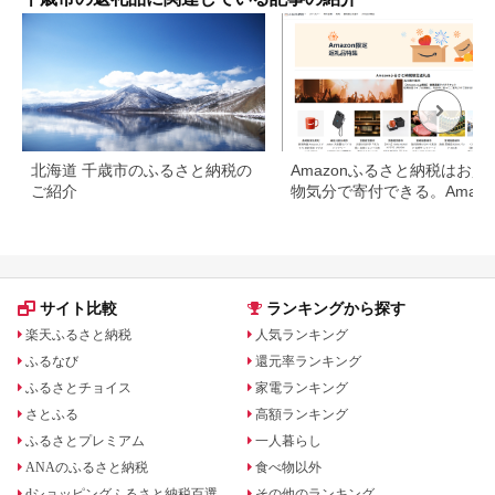
北海道 千歳市のふるさと納税の
Amazonふるさと納税はお買
ご紹介
物気分で寄付できる。Amazo
ふるさと納税限定の返礼品も
場
サイト比較
ランキングから探す
楽天ふるさと納税
人気ランキング
ふるなび
還元率ランキング
ふるさとチョイス
家電ランキング
さとふる
高額ランキング
ふるさとプレミアム
一人暮らし
ANAのふるさと納税
食べ物以外
dショッピングふるさと納税百選
その他のランキング