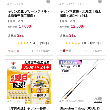
出典：ふるラボ
出典：ふるさとチョイス
キリン淡麗 グリーンラベル＜
キリン本麒麟＜北海道千歳工
北海道千歳工場産＞
場産＞350ml（24本）
500ml（24本）
北海道 千歳市
北海道 千歳市
17,000
12,500
寄付金額:
円
寄付金額:
円
32
31
還元率
%
還元率
%
4.5 （90件）
4.8 （1025件）
4サイトで掲載中
...
6サイトで掲載中
出典：ふるなび
出典：楽天ふるさと納税
【年内発送】キリン一番搾り
Blakiston Trilogy 503UL ロ