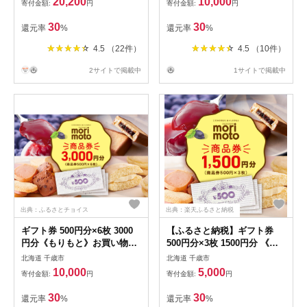
20,200
10,000
寄付金額:
円
寄付金額:
円
30
30
還元率
%
還元率
%
4.5 （22件）
4.5 （10件）
2サイトで掲載中
1サイトで掲載中
出典：ふるさとチョイス
出典：楽天ふるさと納税
ギフト券 500円分×6枚 3000
【ふるさと納税】ギフト券
円分《もりもと》お買い物
500円分×3枚 1500円分 《も
券 商品券 贈り物 お菓子 ス
りもと》お買い物券 商品券
北海道 千歳市
北海道 千歳市
イーツ【北海道】
贈り物 お菓子 スイーツ【北
10,000
5,000
寄付金額:
円
寄付金額:
円
海道】北海道ふるさと納税 菓
子 グルメ 洋菓子【北海道千
30
30
還元率
%
還元率
%
歳市】ギフト ふるさと納税