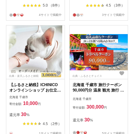
5.0 （8件）
4.5 （3件）
4サイトで掲載中
3サイトで掲載中
出典：楽天ふるさと納税
出典：ふるさとチョイス
【ふるさと納税】ICHINICO
北海道 千歳市 旅行クーポン
オンラインショップ お仕立て
90,000円分 温泉 観光 旅行 ホ
券3,000円分ペット 本革 首輪
テル 旅館 老舗 高級 トラベル
北海道 千歳市
北海道 千歳市
ショルダーリード 迷子札チョ
チケット 家族 カップル 宿泊
10,000
寄付金額:
円
ーカー 犬 猫 オーダーメイド
予約 おすすめ 父の日 母の日
300,000
寄付金額:
円
迷子札 名前入り 刻印 イチニ
旅行券 宿泊券
30
還元率
%
コ 北海道ふるさと納税 千歳
30
還元率
%
市 ふるさと納税【北海道千歳
4.5 （2件）
市】ギフト ふるさと納税
1サイトで掲載中
...
5サイトで掲載中