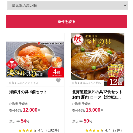
条件を絞る
出典：ふるさとチョイス
出典：楽天ふるさと納税
海鮮丼の具 4個セット
北海道産豚丼の具12食セット
お肉 豚肉 ロース【北海道千
歳市】ギフト ふるさと納税
北海道 千歳市
北海道 千歳市
12,000
15,000
寄付金額:
円
寄付金額:
円
54
50
還元率
%
還元率
%
4.5 （182件）
4.7 （7件）