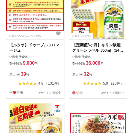
出典：ANAのふるさと納税
出典：ふるなび
【ルタオ】ドゥーブルフロマ
【定期便3ヶ月】キリン淡麗
ージュ
グリーンラベル 350ml（24
本）＜北海道千歳工場産＞
北海道 千歳市
北海道 千歳市
9,000
36,000
寄付金額:
円
寄付金額:
円
39
32
還元率
%
還元率
%
4.8 （131件）
5.0 （20件）
...
5サイトで掲載中
3サイトで掲載中