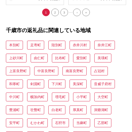
...
1
2
3
›
››
千歳市の返礼品に関連している地域
本別町
足寄町
陸別町
赤井川村
奈井江町
上砂川町
由仁町
比布町
愛別町
美瑛町
上富良野町
中富良野町
南富良野町
占冠村
和寒町
剣淵町
下川町
美深町
音威子府村
中川町
幌加内町
増毛町
小平町
大空町
豊浦町
壮瞥町
白老町
厚真町
洞爺湖町
安平町
むかわ町
石狩市
当麻町
乙部町