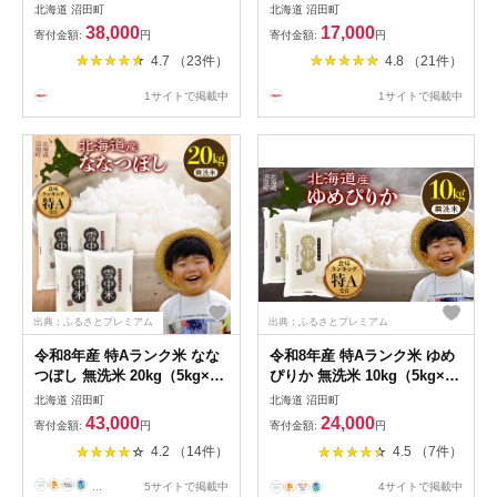
和8年産 ゆめぴりか【精米／
グランプリ2023 銘品部門 銀
北海道 沼田町
北海道 沼田町
無洗米】＜定期便＞ 連続 隔
賞受賞！ 完熟 トマトジュー
38,000
17,000
寄付金額:
円
寄付金額:
円
月 5kg 10kg 20kg 10月～6月
ス プレミアム 無塩 加塩
4.7 （23件）
4.8 （21件）
北海道 北海道米 ブランド米
190g 30缶 90缶 1回 3回 4回 3
雪中米 特Aランク 米 お米 白
か月毎4回 6回 12回 保存料 無
1サイトで掲載中
1サイトで掲載中
米 ご飯 ごはん 6041-01var
添加 国産 北海道産 とまと 野
菜ジュース 美容 健康 n-
0017var
出典：ふるさとプレミアム
出典：ふるさとプレミアム
令和8年産 特Aランク米 なな
令和8年産 特Aランク米 ゆめ
つぼし 無洗米 20kg（5kg×4
ぴりか 無洗米 10kg（5kg×2
袋）【5月発送】 雪冷気 籾貯
袋）【6月発送】雪冷気 籾貯
北海道 沼田町
北海道 沼田町
蔵 雪中米 北海道 nr-2138
蔵 雪中米 北海道 nr-1611
43,000
24,000
寄付金額:
円
寄付金額:
円
4.2 （14件）
4.5 （7件）
...
5サイトで掲載中
4サイトで掲載中