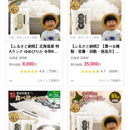
出典：楽天ふるさと納税
出典：楽天ふるさと納税
【ふるさと納税】北海道産 特
【ふるさと納税】【選べる種
Aランク ゆめぴりか 令和8産
類・容量・回数・発送月】令
【選べる容量・方法・発送
和8年産 ななつぼし【精米／
北海道 沼田町
北海道 沼田町
月】精米 玄米 無洗米 2kg
無洗米】＜定期便＞ 連続 隔
8,000
35,000
寄付金額:
円
寄付金額:
円
5kg 10kg 20kg 雪中米 雪冷気
月 5kg 10kg 20kg 10月～6月
4.9 （75件）
4.7 （69件）
籾貯蔵 SDGs 米 こめ コメ お
北海道 北海道米 ブランド米
米 白米 ご飯 ごはん ブランド
雪中米 特Aランク 米 お米 白
1サイトで掲載中
1サイトで掲載中
米 お取り寄せ ギフト 北海道
米 ご飯 ごはん nr-1461var
沼田町 nr-0001