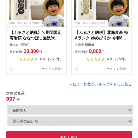
出典：楽天ふるさと納税
出典：楽天ふるさと納税
【ふるさと納税】＼期間限定
【ふるさと納税】北海道産 特
寄附額 ななつぼし無洗米
Aランク ゆめぴりか 令和8産
10kg／ 北海道のお米 新米 令
【選べる容量・方法・発送
北海道 沼田町
北海道 沼田町
和8年産 特Aランク ななつぼ
月】精米 玄米 無洗米 2kg
20,000
8,000
寄付金額:
円
寄付金額:
円
し 先行予約 ＜ 精米 / 玄米 /
5kg 10kg 20kg 雪中米 雪冷気
4.6 （261件）
4.9 （75件）
無洗米＞ 2kg 5kg 10kg 20kg
籾貯蔵 SDGs 米 こめ コメ お
【選べる種類 容量 発送月】
米 白米 ご飯 ごはん ブランド
1サイトで掲載中
1サイトで掲載中
雪中米 ごはん 北海道 沼田町
米 お取り寄せ ギフト 北海道
nr-0667
沼田町 nr-0001
レビュー件数ランキングをもっと見る
対象返礼品
997
件