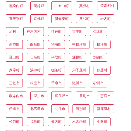
黒松内町
蘭越町
ニセコ町
真狩村
留寿都村
喜茂別町
京極町
倶知安町
共和町
岩内町
泊村
神恵内村
積丹町
古平町
仁木町
余市町
白糠町
別海町
中標津町
標津町
羅臼町
日高町
平取町
浦幌町
釧路町
厚岸町
浜中町
標茶町
弟子屈町
鶴居村
三笠市
根室市
千歳市
滝川市
砂川市
歌志内市
深川市
富良野市
登別市
恵庭市
伊達市
北広島市
北斗市
当別町
新篠津村
松前町
福島町
知内町
木古内町
七飯町