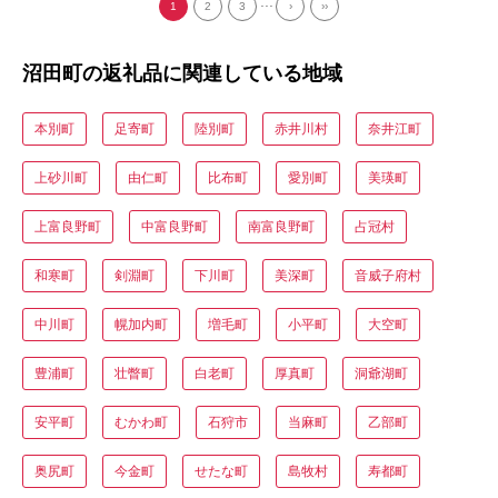
...
1
2
3
›
››
沼田町の返礼品に関連している地域
本別町
足寄町
陸別町
赤井川村
奈井江町
上砂川町
由仁町
比布町
愛別町
美瑛町
上富良野町
中富良野町
南富良野町
占冠村
和寒町
剣淵町
下川町
美深町
音威子府村
中川町
幌加内町
増毛町
小平町
大空町
豊浦町
壮瞥町
白老町
厚真町
洞爺湖町
安平町
むかわ町
石狩市
当麻町
乙部町
奥尻町
今金町
せたな町
島牧村
寿都町