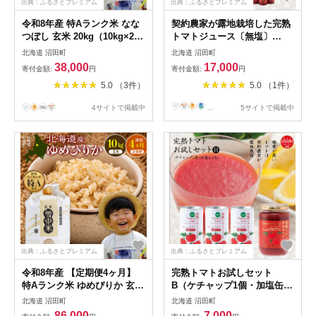
出典：ふるさとプレミアム
出典：ふるさとプレミアム
令和8年産 特Aランク米 なな
契約農家が露地栽培した完熟
つぼし 玄米 20kg（10kg×2
トマトジュース〔無塩〕
袋）【5月発送】 雪冷気 籾貯
190g×30缶 保存料 無添加 国
北海道 沼田町
北海道 沼田町
蔵 雪中米 北海道 nr-2171
産 北海道産 ヘルシーDo認定
38,000
17,000
寄付金額:
円
寄付金額:
円
ESSEふるさとグランプリ銀
5.0 （3件）
5.0 （1件）
賞 n-0017
4サイトで掲載中
...
5サイトで掲載中
出典：ふるさとプレミアム
出典：ふるさとプレミアム
令和8年産 【定期便4ヶ月】
完熟トマトお試しセット
特Aランク米 ゆめぴりか 玄米
B（ケチャップ1個・加塩缶3
10kg（5kg×2袋）【10月発
本）保存料 無添加 国産 北海
北海道 沼田町
北海道 沼田町
送】雪冷気 籾貯蔵 雪中米 北
道産 n-0063
86,000
7,000