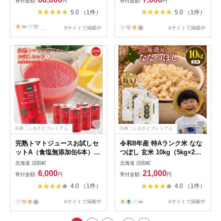
寄付金額:
円
寄付金額:
円
海道 nr-1974
5.0 （1件）
5.0 （1件）
...
5サイトで掲載中
4サイトで掲載中
出典：ふるさとプレミアム
出典：ふるさとプレミアム
完熟トマトジュースお試しセ
令和8年産 特Aランク米 なな
ットA（食塩無添加缶6本）保
つぼし 玄米 10kg（5kg×2
存料 無添加 国産 北海道産 ヘ
袋）【5月発送】 雪冷気 籾貯
北海道 沼田町
北海道 沼田町
ルシーDo認定 ESSEふるさと
蔵 雪中米 北海道 nr-2160
6,000
21,000
寄付金額:
円
寄付金額:
円
グランプリ銀賞 n-0040
4.0 （1件）
4.0 （1件）
4サイトで掲載中
4サイトで掲載中