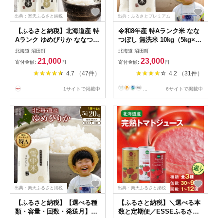
出典：楽天ふるさと納税
出典：ふるさとプレミアム
【ふるさと納税】北海道産 特
令和8年産 特Aランク米 なな
Aランク ゆめぴりか ななつぼ
つぼし 無洗米 10kg（5kg×2
し 食べ比べ セット 令和8産
袋）【5月発送】 雪冷気 籾貯
北海道 沼田町
北海道 沼田町
【選べる容量・種類・発送
蔵 雪中米 北海道 nr-2127
21,000
23,000
寄付金額:
円
寄付金額:
円
月】精米 玄米 無洗米 10kg
4.7 （47件）
4.2 （31件）
20kg 雪中米 雪冷気 籾貯蔵
SDGs 米 こめ コメ お米 白米
1サイトで掲載中
...
6サイトで掲載中
ご飯 ごはん ブランド米 お取
り寄せ ギフト 北海道 沼田町
出典：楽天ふるさと納税
出典：楽天ふるさと納税
【ふるさと納税】【選べる種
【ふるさと納税】＼選べる本
類・容量・回数・発送月】令
数と定期便／ESSEふるさと