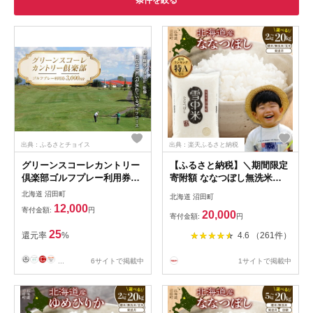
条件を絞る
出典：ふるさとチョイス
出典：楽天ふるさと納税
グリーンスコーレカントリー
【ふるさと納税】＼期間限定
倶楽部ゴルフプレー利用券
寄附額 ななつぼし無洗米
（3,000円分） n-0071
10kg／ 北海道のお米 新米 令
北海道 沼田町
北海道 沼田町
和8年産 特Aランク ななつぼ
12,000
寄付金額:
円
20,000
し 先行予約 ＜ 精米 / 玄米 /
寄付金額:
円
無洗米＞ 2kg 5kg 10kg 20kg
25
還元率
%
4.6 （261件）
【選べる種類 容量 発送月】
雪中米 ごはん 北海道 沼田町
...
6サイトで掲載中
1サイトで掲載中
nr-0667