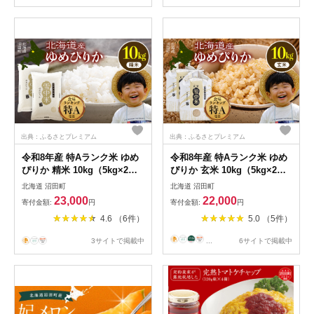
出典：ふるさとプレミアム
出典：ふるさとプレミアム
令和8年産 特Aランク米 ゆめ
令和8年産 特Aランク米 ゆめ
ぴりか 精米 10kg（5kg×2
ぴりか 玄米 10kg（5kg×2
袋）【6月発送】雪冷気 籾貯
袋）【6月発送】雪冷気 籾貯
北海道 沼田町
北海道 沼田町
蔵 雪中米 北海道 nr-1567
蔵 雪中米 北海道 nr-1644
23,000
22,000
寄付金額:
円
寄付金額:
円
4.6 （6件）
5.0 （5件）
3サイトで掲載中
...
6サイトで掲載中