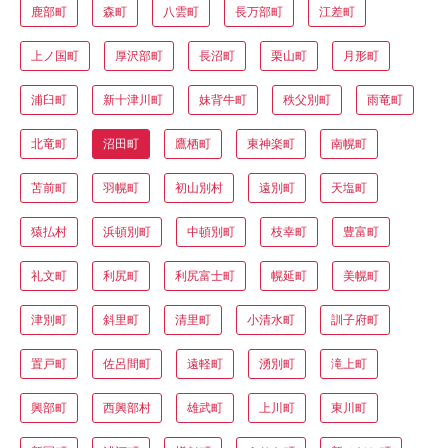
鹿部町
森町
八雲町
長万部町
江差町
上ノ国町
厚沢部町
長沼町
栗山町
月形町
浦臼町
新十津川町
妹背牛町
秩父別町
雨竜町
北竜町
沼田町
鷹栖町
東神楽町
南幌町
苫前町
羽幌町
初山別村
遠別町
天塩町
猿払村
浜頓別町
中頓別町
枝幸町
豊富町
礼文町
利尻町
利尻富士町
幌延町
美幌町
津別町
斜里町
清里町
小清水町
訓子府町
置戸町
佐呂間町
遠軽町
湧別町
滝上町
興部町
西興部村
雄武町
上川町
東川町