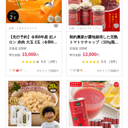
出典：ふるさとチョイス
出典：ふるさとプレミアム
【先行予約】令和8年産 妃メ
契約農家が露地栽培した完熟
ロン 赤肉 大玉 2玉（令和8年
トマトケチャップ（320g瓶×4
7月下旬～8月中旬発送予定）
個）保存料 無添加 国産 北海
北海道 沼田町
北海道 沼田町
北海道 n-0189
道産 n-0080
15,000
13,000
寄付金額:
円
寄付金額:
円
4.0 （3件）
5.0 （3件）
...
6サイトで掲載中
...
6サイトで掲載中