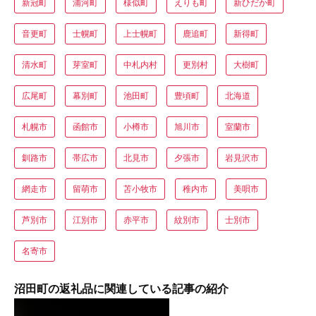
新冠町
浦河町
様似町
えりも町
新ひだか町
音更町
士幌町
上士幌町
鹿追町
新得町
清水町
芽室町
中札内村
更別村
大樹町
広尾町
幕別町
池田町
豊頃町
北海道
札幌市
函館市
小樽市
旭川市
室蘭市
釧路市
帯広市
北見市
夕張市
岩見沢市
網走市
留萌市
苫小牧市
稚内市
美唄市
芦別市
江別市
赤平市
紋別市
士別市
名寄市
沼田町の返礼品に関連している記事の紹介