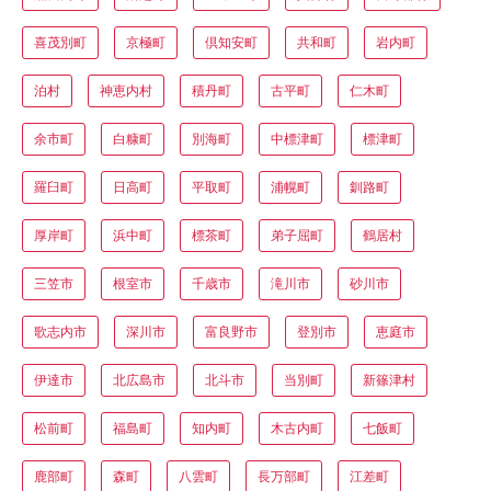
喜茂別町
京極町
倶知安町
共和町
岩内町
泊村
神恵内村
積丹町
古平町
仁木町
余市町
白糠町
別海町
中標津町
標津町
羅臼町
日高町
平取町
浦幌町
釧路町
厚岸町
浜中町
標茶町
弟子屈町
鶴居村
三笠市
根室市
千歳市
滝川市
砂川市
歌志内市
深川市
富良野市
登別市
恵庭市
伊達市
北広島市
北斗市
当別町
新篠津村
松前町
福島町
知内町
木古内町
七飯町
鹿部町
森町
八雲町
長万部町
江差町