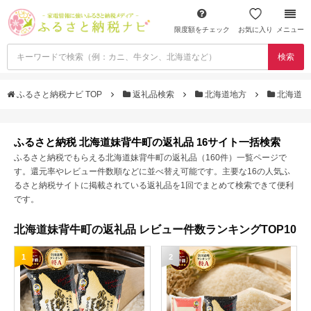
限度額をチェック
お気に入り
メニュー
検索
ふるさと納税ナビ TOP
返礼品検索
北海道地方
北海道
ふるさと納税 北海道妹背牛町の返礼品 16サイト一括検索
ふるさと納税でもらえる北海道妹背牛町の返礼品（160件）一覧ページで
す。還元率やレビュー件数順などに並べ替え可能です。主要な16の人気ふ
るさと納税サイトに掲載されている返礼品を1回でまとめて検索できて便利
です。
北海道妹背牛町の返礼品 レビュー件数ランキングTOP10
1
2