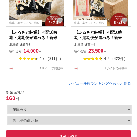
出典：楽天ふるさと納税
出典：楽天ふるさと納税
【ふるさと納税】＜配送時
【ふるさと納税】＜配送時
期・定期便が選べる！新米先
期・定期便が選べる！新米先
行予約開始！＞ プレミアム北
行予約開始！＞ 【ゆめぴりか
北海道 妹背牛町
北海道 妹背牛町
彩香ななつぼし【白米】5〜
vsプレミアムななつぼし】 食
14,000
23,500
寄付金額:
円
寄付金額:
円
20kg 妹背牛産 | お米 精米 ご
べ比べ 【白米】 10〜20kg
4.7 （811件）
4.7 （422件）
飯 ごはん 新米 特A ななつぼ
(一括) 妹背牛産 | お米 精米
し 大容量 ランキング 北海道
ご飯 ごはん 新米 妹背牛町 北
1サイトで掲載中
1サイトで掲載中
産 妹背牛産 妹背牛町 低農薬
海道産 妹背牛産 特A ゆめぴ
先行予約 道産 定期便 送料無
りか ななつぼし 先行予約 低
料
農薬
レビュー件数ランキングをもっと見る
対象返礼品
160
件