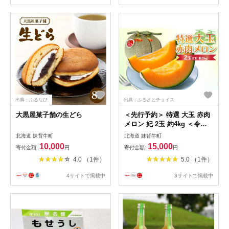
出典：ふるなび
出典：ふるさとチョイス
大黒屋菓子舗の生どら
＜先行予約＞ 特選 大玉 赤肉
メロン 妃 2玉 約4kg ＜令和8
年7月末発送＞ | メロン フル
北海道 妹背牛町
北海道 妹背牛町
ーツ めろん ふるーつ 果物 く
10,000
15,000
寄付金額:
円
寄付金額:
円
だもの 北海道 妹背牛町 妃 き
4.0 （1件）
5.0 （1件）
さき 1玉 2kg
4サイトで掲載中
3サイトで掲載中