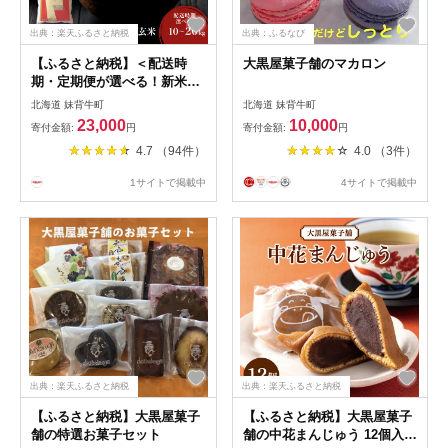
出典：楽天ふるさと納税
出典：ふるなび
【ふるさと納税】＜配送時
大黒屋菓子舗のマカロン
期・定期便が選べる！新米先
行予約開始！＞ 北彩香ゆめぴ
北海道 妹背牛町
北海道 妹背牛町
りか【玄米】10〜20kg 妹背
23,000
10,000
寄付金額:
円
寄付金額:
円
牛産 | 北海道 特A ゆめぴりか
4.7 （94件）
4.0 （3件）
低農薬 もせうし お米 米 新米
10kg 20kg 妹背牛 道産 先行
1サイトで掲載中
4サイトで掲載中
予約
出典：楽天ふるさと納税
出典：楽天ふるさと納税
【ふるさと納税】大黒屋菓子
【ふるさと納税】大黒屋菓子
舗の特選お菓子セット
舗の中花まんじゅう 12個入 |