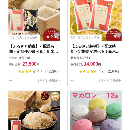
出典：楽天ふるさと納税
出典：楽天ふるさと納税
【ふるさと納税】＜配送時
【ふるさと納税】＜配送時
期・定期便が選べる！新米先
期・定期便が選べる！新米先
行予約開始！＞ 【ゆめぴりか
行予約開始！＞ 令和8年産 北
北海道 妹背牛町
北海道 妹背牛町
vsプレミアムななつぼし】 食
彩香ゆめぴりか 【白米】5〜
23,500
14,000
寄付金額:
円
寄付金額:
円
べ比べ 【白米】 10〜20kg
20kg 妹背牛産 | 5kg 10kg
4.7 （422件）
4.7 （216件）
(一括) 妹背牛産 | お米 精米
20kg 精米 お米 米 ご飯 ごは
ご飯 ごはん 新米 妹背牛町 北
ん 小分け 大容量 北海道産 特
1サイトで掲載中
1サイトで掲載中
海道産 妹背牛産 特A ゆめぴ
A 低農薬 もせうし 送料無料
りか ななつぼし 先行予約 低
農薬