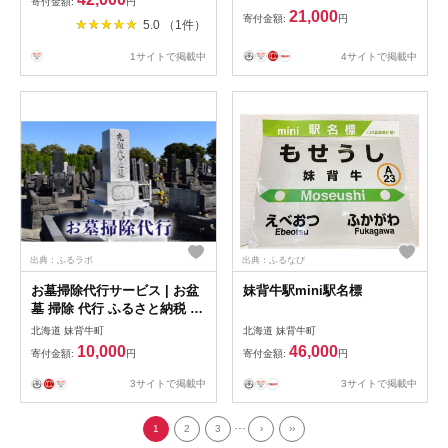
寄付金額:
円
21,000
寄付金額:
円
5.0 （1件）
4サイトで掲載中
1サイトで掲載中
出典：ふるラボ
出典：ふるなび
お墓掃除代行サービス | お盆
妹背牛駅mini駅名標
墓 掃除 代行 ふるさと納税 妹
背牛町 お墓 HG001
北海道 妹背牛町
北海道 妹背牛町
10,000
46,000
寄付金額:
円
寄付金額:
円
3サイトで掲載中
3サイトで掲載中
...
1
2
3
›
››