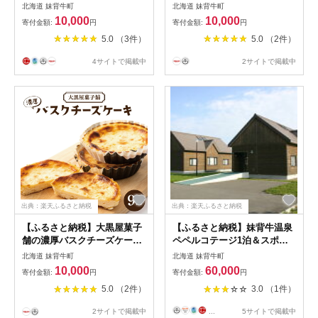
饅頭 まんじゅう 菓子 お菓子
北海道 妹背牛町
北海道 妹背牛町
ギフト 和菓子 ギフト 贈答 贈
10,000
10,000
寄付金額:
円
寄付金額:
円
り物 冷凍
5.0 （3件）
5.0 （2件）
4サイトで掲載中
2サイトで掲載中
出典：楽天ふるさと納税
出典：楽天ふるさと納税
【ふるさと納税】大黒屋菓子
【ふるさと納税】妹背牛温泉
舗の濃厚バスクチーズケーキ
ペペルコテージ1泊＆スポー
9個入 | チーズケーキ バスク
ツ体験セット
北海道 妹背牛町
北海道 妹背牛町
チーズケーキ 洋菓子 ケーキ
10,000
60,000
寄付金額:
円
寄付金額:
円
ギフト 贈り物 チーズタルト
5.0 （2件）
3.0 （1件）
妹背牛町 大黒屋 北海道 冷凍
2サイトで掲載中
...
5サイトで掲載中