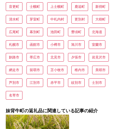
音更町
士幌町
上士幌町
鹿追町
新得町
清水町
芽室町
中札内村
更別村
大樹町
広尾町
幕別町
池田町
豊頃町
北海道
札幌市
函館市
小樽市
旭川市
室蘭市
釧路市
帯広市
北見市
夕張市
岩見沢市
網走市
留萌市
苫小牧市
稚内市
美唄市
芦別市
江別市
赤平市
紋別市
士別市
名寄市
妹背牛町の返礼品に関連している記事の紹介