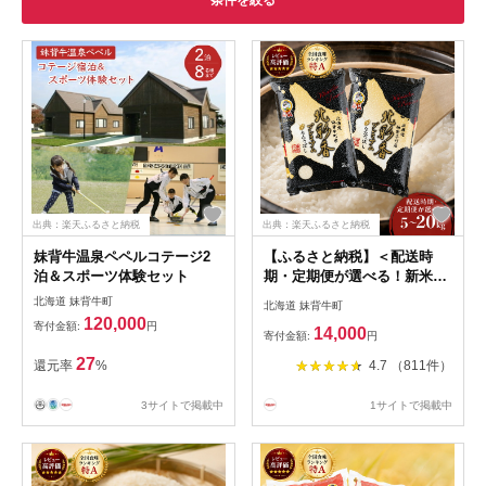
条件を絞る
出典：楽天ふるさと納税
出典：楽天ふるさと納税
妹背牛温泉ペペルコテージ2
【ふるさと納税】＜配送時
泊＆スポーツ体験セット
期・定期便が選べる！新米先
行予約開始！＞ プレミアム北
北海道 妹背牛町
北海道 妹背牛町
彩香ななつぼし【白米】5〜
120,000
寄付金額:
円
14,000
20kg 妹背牛産 | お米 精米 ご
寄付金額:
円
飯 ごはん 新米 特A ななつぼ
27
還元率
%
4.7 （811件）
し 大容量 ランキング 北海道
産 妹背牛産 妹背牛町 低農薬
3サイトで掲載中
1サイトで掲載中
先行予約 道産 定期便 送料無
料