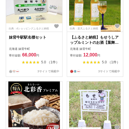
出典：dショッピングふるさと納税
出典：楽天ふるさと納税
妹背牛駅駅名標セット
【ふるさと納税】もせうしア
ップルミントのお酒【葉舞な
里から】2本セット
北海道 妹背牛町
北海道 妹背牛町
66,000
12,000
寄付金額:
円
寄付金額:
円
5.0 （1件）
5.0 （1件）
3サイトで掲載中
3サイトで掲載中