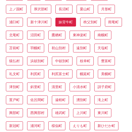
上ノ国町
厚沢部町
長沼町
栗山町
月形町
浦臼町
新十津川町
妹背牛町
秩父別町
雨竜町
北竜町
沼田町
鷹栖町
東神楽町
南幌町
苫前町
羽幌町
初山別村
遠別町
天塩町
猿払村
浜頓別町
中頓別町
枝幸町
豊富町
礼文町
利尻町
利尻富士町
幌延町
美幌町
津別町
斜里町
清里町
小清水町
訓子府町
置戸町
佐呂間町
遠軽町
湧別町
滝上町
興部町
西興部村
雄武町
上川町
東川町
新冠町
浦河町
様似町
えりも町
新ひだか町