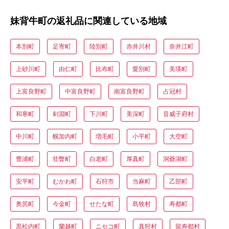
妹背牛町の返礼品に関連している地域
本別町
足寄町
陸別町
赤井川村
奈井江町
上砂川町
由仁町
比布町
愛別町
美瑛町
上富良野町
中富良野町
南富良野町
占冠村
和寒町
剣淵町
下川町
美深町
音威子府村
中川町
幌加内町
増毛町
小平町
大空町
豊浦町
壮瞥町
白老町
厚真町
洞爺湖町
安平町
むかわ町
石狩市
当麻町
乙部町
奥尻町
今金町
せたな町
島牧村
寿都町
黒松内町
蘭越町
ニセコ町
真狩村
留寿都村