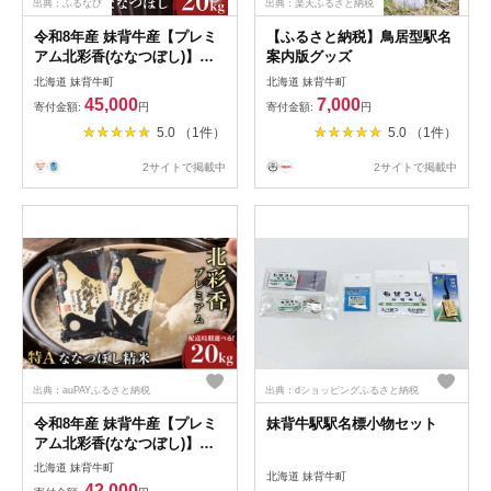
出典：ふるなび
出典：楽天ふるさと納税
令和8年産 妹背牛産【プレミ
【ふるさと納税】鳥居型駅名
アム北彩香(ななつぼし)】白
案内版グッズ
米20kg〈一括〉2027年1月発
北海道 妹背牛町
北海道 妹背牛町
送
45,000
7,000
寄付金額:
円
寄付金額:
円
5.0 （1件）
5.0 （1件）
2サイトで掲載中
2サイトで掲載中
出典：auPAYふるさと納税
出典：dショッピングふるさと納税
令和8年産 妹背牛産【プレミ
妹背牛駅駅名標小物セット
アム北彩香(ななつぼし)】白
米20kg〈一括〉2026年10月
北海道 妹背牛町
北海道 妹背牛町
発送
42,000