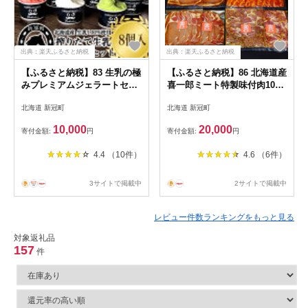
出典：楽天ふるさと納税
出典：楽天ふるさと納税
【ふるさと納税】83 生乳の極
【ふるさと納税】86 北海道産
みプレミアムジェラートセッ
喜一郎ミート特製味付肉10パ
トA(8個入り) 10,000円【生
ックセット 20,000円【ゆめ
北海道 新冠町
北海道 新冠町
乳 極み 搾りたて おいし
の 大地 喜一郎 ミート
さ 生かした 当店自慢 ミ
特製 味付 肉 6パック
10,000
20,000
寄付金額:
円
寄付金額:
円
ルク味 チョコ 抹茶 ベリ
セット 6種類 肉質 豊か
ー 定番 セット 北海道 新
な ごはん ご堪能 北海道
4.4 （10件）
4.6 （6件）
冠町 】
新冠町 】
3サイトで掲載中
2サイトで掲載中
レビュー件数ランキングをもっと見る
対象返礼品
157
件