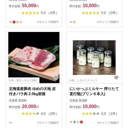
【自慢 温泉 宿泊 施設
ン アスパラ 瑞々しい 気
55,000
10,000
寄付金額:
円
寄付金額:
円
1名 1泊 雄大 露天風呂
候 大容量 たくさん たっ
5.0 （2件）
5.0 （2件）
眺望 お部屋 旅行 トラベ
ぷり ビタミン 栄養 健
ル ホテル 泊まり 宿 旅
康 おいしい 料理 食事 北
4サイトで掲載中
2サイトで掲載中
北海道 新冠町 】
海道 新冠町 】
出典：楽天ふるさと納税
出典：ふるさとチョイス
北海道産豚肉 ゆめの大地 皮
にいかっぷミルキー 搾りたて
付きバラ肉 2.0kg前後
直行瓶(プリン６本入)
北海道 新冠町
北海道 新冠町
20,000
10,000
寄付金額:
円
寄付金額:
円
4.0 （2件）
3.0 （1件）
1サイトで掲載中
...
5サイトで掲載中