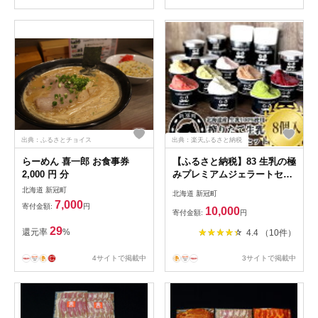
出典：ふるさとチョイス
出典：楽天ふるさと納税
らーめん 喜一郎 お食事券
【ふるさと納税】83 生乳の極
2,000 円 分
みプレミアムジェラートセッ
トA(8個入り) 10,000円【生
北海道 新冠町
北海道 新冠町
乳 極み 搾りたて おいし
7,000
寄付金額:
円
10,000
さ 生かした 当店自慢 ミ
寄付金額:
円
ルク味 チョコ 抹茶 ベリ
29
還元率
%
4.4 （10件）
ー 定番 セット 北海道 新
冠町 】
4サイトで掲載中
3サイトで掲載中