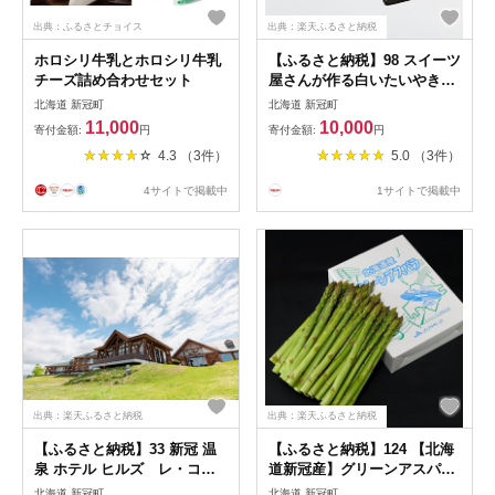
出典：ふるさとチョイス
出典：楽天ふるさと納税
ホロシリ牛乳とホロシリ牛乳
【ふるさと納税】98 スイーツ
チーズ詰め合わせセット
屋さんが作る白いたいやき
（15匹） 10,000円【もちも
北海道 新冠町
北海道 新冠町
ち 白い たいやき 中身
11,000
10,000
寄付金額:
円
寄付金額:
円
お楽しみ 十勝小倉 クリー
4.3 （3件）
5.0 （3件）
ム あんこ 小豆 ホワイト
卵 小麦 乳 牛乳 北海道
4サイトで掲載中
1サイトで掲載中
新冠町 】
出典：楽天ふるさと納税
出典：楽天ふるさと納税
【ふるさと納税】33 新冠 温
【ふるさと納税】124 【北海
泉 ホテル ヒルズ レ・コー
道新冠産】グリーンアスパラ
ドの湯 1泊 朝食 付き 宿泊券
（900g）10,000円【グリー
北海道 新冠町
北海道 新冠町