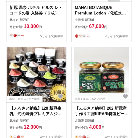
新冠 温泉 ホテル ヒルズ レ・
MANAI BOTANIQUE
コードの湯 入浴券（６枚）
Premium Lotion（化粧水）
（単品）
北海道 新冠町
北海道 新冠町
10,000
67,000
寄付金額:
円
寄付金額:
円
...
5サイトで掲載中
4サイトで掲載中
出典：楽天ふるさと納税
出典：楽天ふるさと納税
【ふるさと納税】128 新冠生
【ふるさと納税】202 新冠産
乳 旬の味覚プレミアムジェ
手作り工房KIRARI特製ピーマ
ラートセットC（10個入り）
ンみそ（2個セット）【手作
北海道 新冠町
北海道 新冠町
12,000円【搾りたて 生乳
り 工房 特製 ピーマン
12,000
4,000
寄付金額:
円
寄付金額:
円
おいしさ 生かした ご自
みそ 厳選 KIRARI 製造
宅 旬の味覚 新冠 ストッ
ご飯 野菜 肉 お料理 ピ
4サイトで掲載中
4サイトで掲載中