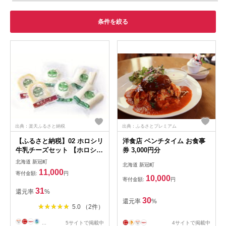
条件を絞る
出典：楽天ふるさと納税
出典：ふるさとプレミアム
【ふるさと納税】02 ホロシリ
洋食店 ベンチタイム お食事
牛乳チーズセット 【ホロシ
券 3,000円分
リ 牛乳 チーズ セット
北海道 新冠町
北海道 新冠町
新冠町産 風味 豊か おい
11,000
寄付金額:
円
しい ミルク コーヒー 殺
10,000
寄付金額:
円
菌 クリーム 大地 初雪
31
還元率
%
自社牧場 北海道 新冠町 】
30
還元率
%
5.0 （2件）
...
5サイトで掲載中
4サイトで掲載中