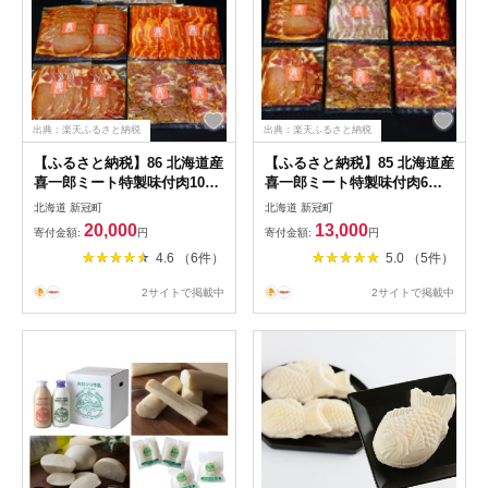
出典：楽天ふるさと納税
出典：楽天ふるさと納税
【ふるさと納税】86 北海道産
【ふるさと納税】85 北海道産
喜一郎ミート特製味付肉10パ
喜一郎ミート特製味付肉6パ
ックセット 20,000円【ゆめ
ックセット 13,000円【ゆめ
北海道 新冠町
北海道 新冠町
の 大地 喜一郎 ミート
の 大地 喜一郎 ミート
20,000
13,000
寄付金額:
円
寄付金額:
円
特製 味付 肉 6パック
特製 味付 肉 6パック
4.6 （6件）
5.0 （5件）
セット 6種類 肉質 豊か
セット 6種類 肉質 豊か
な ごはん ご堪能 北海道
な ごはん ご堪能 北海道
2サイトで掲載中
2サイトで掲載中
新冠町 】
新冠町 】