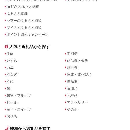
au PAY ふるさと納税
ふるさと本舗
ヤフーのふるさと納税
マイナビふるさと納税
ポイント還元キャンペーン
人気の返礼品から探す
牛肉
定期便
いくら
商品券・金券
カニ
旅行券
うなぎ
家電・電化製品
うに
自転車
米
日用品
果物・フルーツ
化粧品
ビール
アクセサリー
菓子・スイーツ
その他
おせち
地域から返礼品を探す