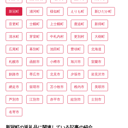
新冠町
浦河町
様似町
えりも町
新ひだか町
音更町
士幌町
上士幌町
鹿追町
新得町
清水町
芽室町
中札内村
更別村
大樹町
広尾町
幕別町
池田町
豊頃町
北海道
札幌市
函館市
小樽市
旭川市
室蘭市
釧路市
帯広市
北見市
夕張市
岩見沢市
網走市
留萌市
苫小牧市
稚内市
美唄市
芦別市
江別市
赤平市
紋別市
士別市
名寄市
新冠町の返礼品に関連している記事の紹介