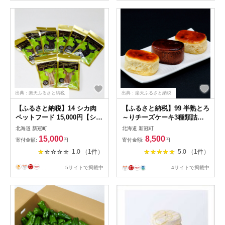
出典：楽天ふるさと納税
出典：楽天ふるさと納税
【ふるさと納税】14 シカ肉
【ふるさと納税】99 半熟とろ
ペットフード 15,000円【シ
～りチーズケーキ3種類詰め
カ 肉 ペット フード た
合わせ 8,500円【半熟 とろ
北海道 新冠町
北海道 新冠町
んぱく 低脂肪 鉄分 豊
～り チーズ ケーキ 3種
15,000
8,500
寄付金額:
円
寄付金額:
円
富 天然 エゾシカ 少量
類 北海道産 ふんわり 当
1.0 （1件）
5.0 （1件）
十分 食欲 シニア犬 体
店人気 プレーン メープ
質 犬 お勧め 商品 北海道
ル ショコラ 生菓子 北海道
...
5サイトで掲載中
4サイトで掲載中
新冠町 】
新冠町 】