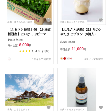
出典：楽天ふるさと納税
出典：楽天ふるさと納税
【ふるさと納税】46 【北海道
【ふるさと納税】212 きのと
新冠産】にいかっぷピーマン
やたまごプリン（8個入）
（5kg) 8,000円【新冠産 ピ
【きのとや たまご プリ
北海道 新冠町
北海道 新冠町
ーマン 北海道一 生産量
ン 直営 農場 平飼い 新
8,000
寄付金額:
円
やわらか 苦み ビタミン
鮮 有精卵 優しい 味わ
11,000
寄付金額:
円
4.0 （1件）
栄養豊富 5キロ たっぷ
い スイーツ 甘い 牛乳
り お届け 健康 北海道 新
卵 乳製品 砂糖 生乳 北海
...
6サイトで掲載中
1サイトで掲載中
冠町 】
道 新冠町 】
出典：ふるさとチョイス
出典：ふるさとチョイス