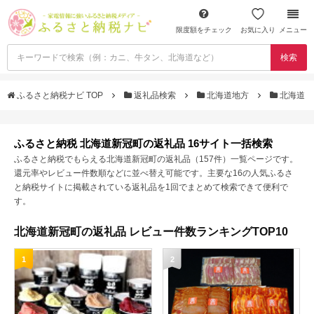
限度額をチェック
お気に入り
メニュー
検索
ふるさと納税ナビ TOP
返礼品検索
北海道地方
北海道
ふるさと納税 北海道新冠町の返礼品 16サイト一括検索
ふるさと納税でもらえる北海道新冠町の返礼品（157件）一覧ページです。
還元率やレビュー件数順などに並べ替え可能です。主要な16の人気ふるさ
と納税サイトに掲載されている返礼品を1回でまとめて検索できて便利で
す。
北海道新冠町の返礼品 レビュー件数ランキングTOP10
1
2