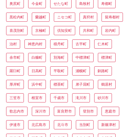
奥尻町
今金町
せたな町
島牧村
寿都町
黒松内町
蘭越町
ニセコ町
真狩村
留寿都村
喜茂別町
京極町
倶知安町
共和町
岩内町
泊村
神恵内村
積丹町
古平町
仁木町
余市町
白糠町
別海町
中標津町
標津町
羅臼町
日高町
平取町
浦幌町
釧路町
厚岸町
浜中町
標茶町
弟子屈町
鶴居村
三笠市
根室市
千歳市
滝川市
砂川市
歌志内市
深川市
富良野市
登別市
恵庭市
伊達市
北広島市
北斗市
当別町
新篠津村