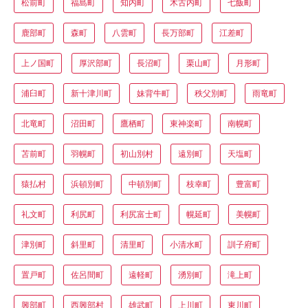
松前町
福島町
知内町
木古内町
七飯町
鹿部町
森町
八雲町
長万部町
江差町
上ノ国町
厚沢部町
長沼町
栗山町
月形町
浦臼町
新十津川町
妹背牛町
秩父別町
雨竜町
北竜町
沼田町
鷹栖町
東神楽町
南幌町
苫前町
羽幌町
初山別村
遠別町
天塩町
猿払村
浜頓別町
中頓別町
枝幸町
豊富町
礼文町
利尻町
利尻富士町
幌延町
美幌町
津別町
斜里町
清里町
小清水町
訓子府町
置戸町
佐呂間町
遠軽町
湧別町
滝上町
興部町
西興部村
雄武町
上川町
東川町