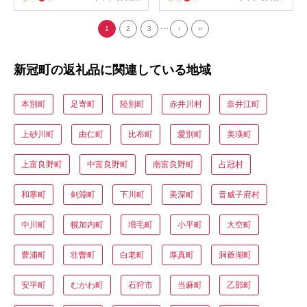
ク 来客 冷たい ひんやり
リ辛 野菜 健康 栄養 北海
北海道 新冠町 】
道 新冠町 】
...
1
2
3
›
››
新冠町の返礼品に関連している地域
本別町
足寄町
陸別町
赤井川村
奈井江町
上砂川町
由仁町
比布町
愛別町
美瑛町
上富良野町
中富良野町
南富良野町
占冠村
和寒町
剣淵町
下川町
美深町
音威子府村
中川町
幌加内町
増毛町
小平町
大空町
豊浦町
壮瞥町
白老町
厚真町
洞爺湖町
安平町
むかわ町
石狩市
当麻町
乙部町