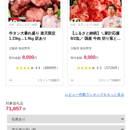
出典：楽天ふるさと納税
出典：楽天ふるさと納税
牛タン大暴れ盛り 楽天限定
【ふるさと納税】＼家計応援
1.15kg→1.4kg 訳あり
8/2迄／ 国産 牛肉 切り落とし
すきしゃぶ用 選べる 内容量
大阪府 泉佐野市
大阪府 泉佐野市
600g 〜 1.8kg 国産牛 味付け
肉 赤身 冷凍 小分け 訳あり
8,000
8,000
寄付金額:
円
寄付金額:
円
サイズ不揃い 極味付け 定期
便 発送月 肉じゃが すき焼き
4.4 （8868件）
4.3 （5726件）
家族 最短翌日発送 5営業日
肉 普段使い 大阪府 泉佐野市
送料無料
1サイトで掲載中
1サイトで掲載中
レビュー件数ランキングをもっと見る
対象返礼品
71,657
件