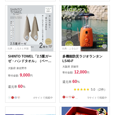
出典：ふるさと本舗
出典：ふるなび
SHINTO TOWEL「2.5重ガー
多機能防災ラジオランタン
ゼ・ハンドタオル」（ベージ
LS40-F
ュ）2枚セット 【オーガニッ
大阪府 貝塚市
大阪府 泉佐野市
クコットン100% 国産 吸水
12,000
寄付金額:
円
普段使い シンプル 日用品 家
9,000
寄付金額:
円
族 ファミリー】 099H3957-1
60
還元率
%
60
還元率
%
5.0 （2件）
4サイトで掲載中
...
5サイトで掲載中