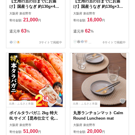
【土用の丑の日までにお届
【土用の丑の日までにお届
け】国産うなぎ 約130g×4尾
け】国産うなぎ 約130g×3尾
【高評価 特製タレ付 蒲焼 鰻
【高評価 特製タレ付 蒲焼 鰻
大阪府 泉佐野市
大阪府 泉佐野市
ウナギ 無頭 炭火焼き 備長炭
ウナギ 無頭 炭火焼き 備長炭
21,000
16,000
寄付金額:
円
寄付金額:
円
手焼き レンジ 温めるだけ 簡
手焼き レンジ 温めるだけ 簡
単調理】 kgp0045-1d
単調理】 kgp0044-1d
63
62
還元率
%
還元率
%
3サイトで掲載中
...
6サイトで掲載中
出典：ふるさと本舗
出典：ふるさと本舗
ボイルタラバガニ 2kg 特大
丸形ランチョンマット Calm
8Lサイズ【昆布仕立て 化粧
Round Luncheon mat
箱入り 贈答 ギフト カニ かに
大阪府 泉佐野市
大阪府 泉佐野市
蟹 たらば蟹 タラバ蟹 タラバ
51,000
20,000
寄付金額:
円
寄付金額:
円
カニ 海鮮 魚介 家計応援】