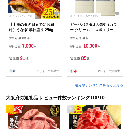
出典：ふるさと本舗
出典：楽天ふるさと納税
【土用の丑の日までにお届
ガーゼバスタオル2枚（カラ
け】うなぎ 暴れ盛り 250g（2
ー クリーム ）スポエリーア
カット）【規格外 お試し 鰻
イスコットン
大阪府 泉佐野市
大阪府 和泉市
かば焼き 簡単調理 訳あり サ
イズ不揃い 人気 惣菜 うな重
7,000
10,000
寄付金額:
円
寄付金額:
円
うな丼 ひつまぶし】 G3973d
91
85
還元率
%
還元率
%
2サイトで掲載中
2サイトで掲載中
還元率ランキングをもっと見る
大阪府の返礼品 レビュー件数ランキングTOP10
1
2