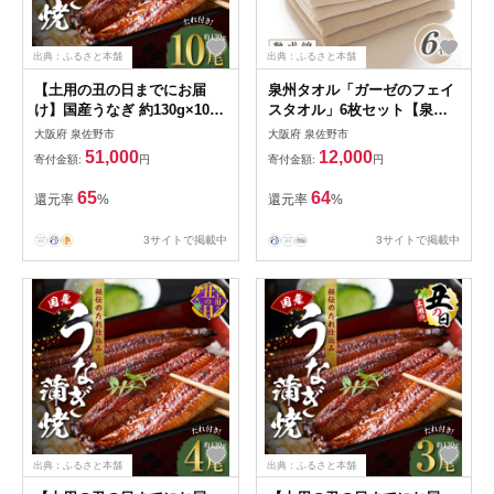
出典：ふるさと本舗
出典：ふるさと本舗
【土用の丑の日までにお届
泉州タオル「ガーゼのフェイ
け】国産うなぎ 約130g×10尾
スタオル」6枚セット【泉州
【高評価 特製タレ付 蒲焼 鰻
タオル 国産 吸水 普段使い 無
大阪府 泉佐野市
大阪府 泉佐野市
ウナギ 無頭 炭火焼き 備長炭
地 シンプル 日用品 家族 ファ
51,000
12,000
寄付金額:
円
寄付金額:
円
手焼き レンジ 温めるだけ 簡
ミリー】 knt0006
単調理】 kgp0047-1d
65
64
還元率
%
還元率
%
3サイトで掲載中
3サイトで掲載中
出典：ふるさと本舗
出典：ふるさと本舗