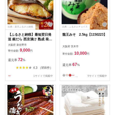
出典：楽天ふるさと納税
出典：ふるさとチョイス
【ふるさと納税】最短翌日発
龍王みそ 2.5kg【1150223】
送 銀だら 西京漬け 熟成 発送
月が選べる 定番 80g / 大型
大阪府 泉佐野市
大阪府 茨木市
120g 6切れ ~ 20切れ 定期便
9,000
寄付金額:
円
訳あり サイズ不揃い 鱈 調理
10,000
寄付金額:
円
済 焼くだけ 簡単 海鮮 魚 惣
72
還元率
%
菜 西京焼き 味噌 おかず 冷凍
67
還元率
%
高評価 ランキング急上昇中 5
4.3 （956件）
営業日 大阪府 泉佐野市 送料
無料
1サイトで掲載中
...
5サイトで掲載中