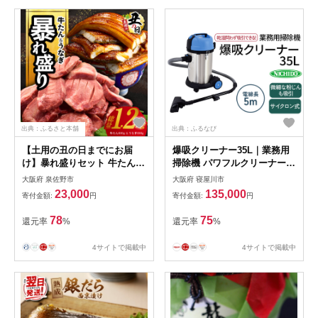
出典：ふるさと本舗
出典：ふるなび
【土用の丑の日までにお届
爆吸クリーナー35L｜業務用
け】暴れ盛りセット 牛たん &
掃除機 パワフルクリーナー
うなぎ 総量 1.2kg【600g×2
サイクロン式 屋内型 [0806]
大阪府 泉佐野市
大阪府 寝屋川市
牛肉 厚切り牛タン 鰻 蒲焼き
23,000
135,000
寄付金額:
円
寄付金額:
円
訳あり サイズ不揃い 小分け
家計応援】 G3614d
78
75
還元率
%
還元率
%
4サイトで掲載中
4サイトで掲載中