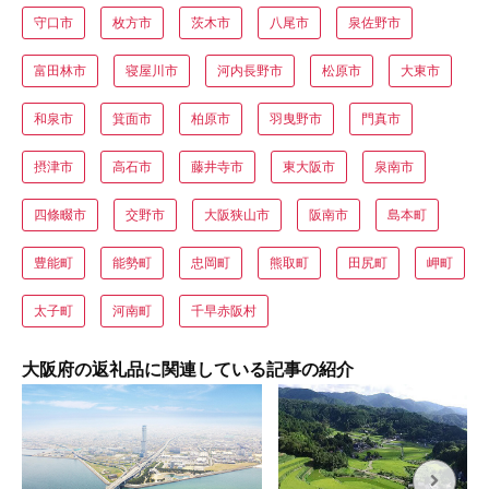
守口市
枚方市
茨木市
八尾市
泉佐野市
富田林市
寝屋川市
河内長野市
松原市
大東市
和泉市
箕面市
柏原市
羽曳野市
門真市
摂津市
高石市
藤井寺市
東大阪市
泉南市
四條畷市
交野市
大阪狭山市
阪南市
島本町
豊能町
能勢町
忠岡町
熊取町
田尻町
岬町
太子町
河南町
千早赤阪村
大阪府の返礼品に関連している記事の紹介