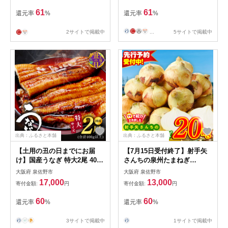
kgp0060
61
61
還元率
%
還元率
%
2サイトで掲載中
...
5サイトで掲載中
出典：ふるさと本舗
出典：ふるさと本舗
【土用の丑の日までにお届
【7月15日受付終了】射手矢
け】国産うなぎ 特大2尾 400g
さんちの泉州たまねぎ
以上【特製タレ付 蒲焼 鰻 ウ
20kg【玉ねぎ タマネギ 玉葱
大阪府 泉佐野市
大阪府 泉佐野市
ナギ 炭火焼き 備長炭 手焼き
甘い 野菜 国産 期間限定 オニ
17,000
13,000
寄付金額:
円
寄付金額:
円
レンジ 温めるだけ 簡単調
オン スライス サラダ カレー
理】 kgp0022-1d
シチュー バーベキュー BBQ
60
60
還元率
%
還元率
%
肉じゃが】 G368
3サイトで掲載中
1サイトで掲載中