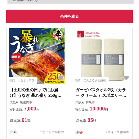
条件を絞る
出典：ふるさと本舗
出典：楽天ふるさと納税
【土用の丑の日までにお届
ガーゼバスタオル2枚（カラ
け】うなぎ 暴れ盛り 250g（2
ー クリーム ）スポエリーア
カット）【規格外 お試し 鰻
イスコットン
大阪府 泉佐野市
大阪府 和泉市
かば焼き 簡単調理 訳あり サ
7,000
10,000
寄付金額:
円
寄付金額:
円
イズ不揃い 人気 惣菜 うな重
うな丼 ひつまぶし】 G3973d
91
85
還元率
%
還元率
%
2サイトで掲載中
2サイトで掲載中