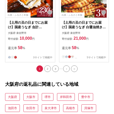
出典：ふるさと本舗
出典：ふるさと本舗
【土用の丑の日までにお届
【土用の丑の日までにお届
け】国産うなぎ 合計
け】国産うなぎ 白醤油焼き
230g【鰻1尾 130g+ハーフカ
合計480g【160g×3尾 せいろ
大阪府 泉佐野市
大阪府 泉佐野市
ット 100g 訳あり 規格外 ウ
蒸し 備長炭 鰻 ウナギ 手焼き
10,000
21,000
寄付金額:
円
寄付金額:
円
ナギ 無頭 炭火焼き 備長炭 手
レンジ 温めるだけ 簡単調
焼き レンジ 温めるだけ 簡単
理】 kgp0042-1d
58
58
還元率
%
還元率
%
調理】 kgp0040-
3サイトで掲載中
...
5サイトで掲載中
...
1
2
3
›
››
大阪府の返礼品に関連している地域
大阪府
大阪市
堺市
岸和田市
豊中市
池田市
吹田市
泉大津市
高槻市
貝塚市