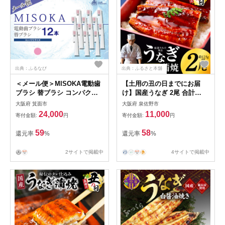
出典：ふるなび
出典：ふるさと本舗
＜メール便＞MISOKA電動歯
【土用の丑の日までにお届
ブラシ 替ブラシ コンパクト
け】国産うなぎ 2尾 合計
サイズ(ピンク・12本)電動ハ
250g【高評価 特製タレ付 蒲
大阪府 箕面市
大阪府 泉佐野市
ブラシ 歯磨き はみがき 職人
焼 鰻 ウナギ 有頭 炭火焼き
24,000
11,000
寄付金額:
円
寄付金額:
円
品質 シンプル デンタルケア
備長炭 手焼き レンジ 温める
リピート リピーター【m06-
だけ 簡単調理】 kgp0039-1d
59
58
還元率
%
還元率
%
24-B】【株式会社夢職人】
2サイトで掲載中
4サイトで掲載中