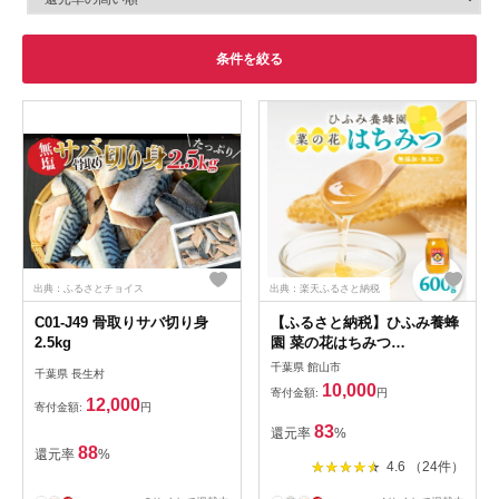
条件を絞る
出典：ふるさとチョイス
出典：楽天ふるさと納税
C01-J49 骨取りサバ切り身
【ふるさと納税】ひふみ養蜂
2.5kg
園 菜の花はちみつ
600g【1486510】
千葉県 館山市
千葉県 長生村
10,000
寄付金額:
円
12,000
寄付金額:
円
83
還元率
%
88
還元率
%
4.6 （24件）