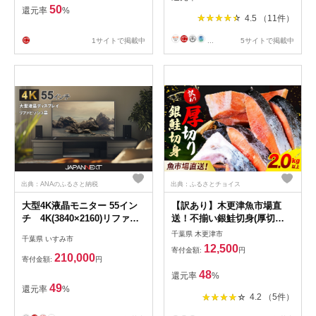
正月 謹賀新年 銚子 絶景 非日
50
還元率
%
常 温泉 元湯 お食事 料理 海
4.5 （11件）
鮮 犬吠埼 灯台 10万円 ふるさ
と納税 ふるさと納税宿泊 ふ
1サイトで掲載中
...
5サイトで掲載中
るさと納税ホテル 千葉県 銚
子市 【犬吠埼ホテル】
出典：ANAのふるさと納税
出典：ふるさとチョイス
大型4K液晶モニター 55イン
【訳あり】木更津魚市場直
チ 4K(3840×2160)リファビ
送！不揃い銀鮭切身(厚切
ッシュ品
り)2.1㎏以上 ふるさと納税 鮭
千葉県 木更津市
千葉県 いすみ市
切り身 低塩 カマ 木更津魚市
12,500
寄付金額:
円
場 直送 訳あり 銀鮭 切身 厚
210,000
寄付金額:
円
切 冷凍 千葉県 木更津市 送料
48
還元率
%
無料
49
還元率
%
4.2 （5件）