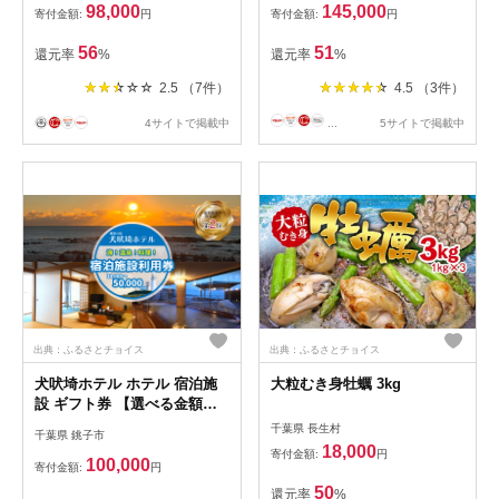
98,000
145,000
寄付金額:
円
寄付金額:
円
56
51
還元率
%
還元率
%
2.5 （7件）
4.5 （3件）
4サイトで掲載中
...
5サイトで掲載中
出典：ふるさとチョイス
出典：ふるさとチョイス
犬吠埼ホテル ホテル 宿泊施
大粒むき身牡蠣 3kg
設 ギフト券 【選べる金額】
3～5万円分 宿泊 宿泊チケッ
千葉県 長生村
千葉県 銚子市
ト ホテル チケット 旅行 旅
18,000
寄付金額:
円
観光 りょこう 海 おすすめ 日
100,000
寄付金額:
円
本一 早く日の出 が見られる
50
還元率
%