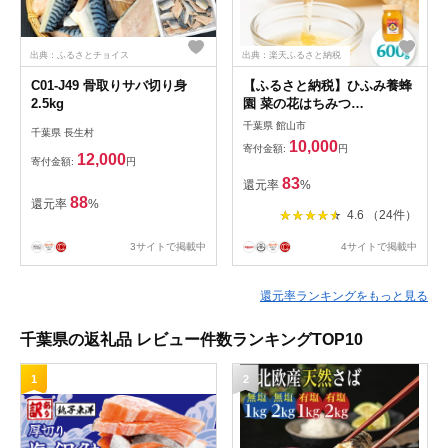
出典：ふるさとチョイス
出典：楽天ふるさと納税
C01-J49 骨取りサバ切り身
【ふるさと納税】ひふみ養蜂
2.5kg
園 菜の花はちみつ
600g【1486510】
千葉県 館山市
千葉県 長生村
10,000
寄付金額:
円
12,000
寄付金額:
円
83
還元率
%
88
還元率
%
4.6 （24件）
3サイトで掲載中
4サイトで掲載中
還元率ランキングをもっと見る
千葉県の返礼品 レビュー件数ランキングTOP10
1
2