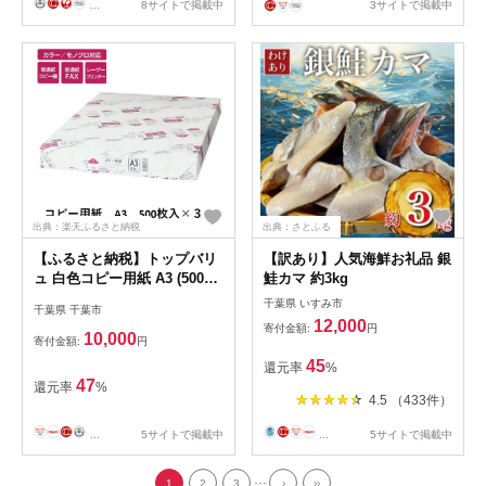
...
8サイトで掲載中
3サイトで掲載中
出典：楽天ふるさと納税
出典：さとふる
【ふるさと納税】トップバリ
【訳あり】人気海鮮お礼品 銀
ュ 白色コピー用紙 A3 (500
鮭カマ 約3kg
枚)×3
千葉県 いすみ市
千葉県 千葉市
12,000
寄付金額:
円
10,000
寄付金額:
円
45
還元率
%
47
還元率
%
4.5 （433件）
...
5サイトで掲載中
...
5サイトで掲載中
...
1
2
3
›
››