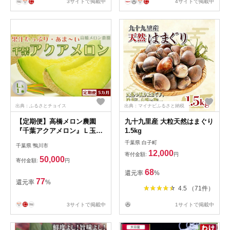
3サイトで掲載中
4サイトで掲載中
出典：ふるさとチョイス
出典：マイナビふるさと納税
【定期便】高橋メロン農園
九十九里産 大粒天然はまぐり
『千葉アクアメロン』Ｌ玉以
1.5kg
上 １個 × ５回発送 [0050-
千葉県 白子町
千葉県 鴨川市
0053]
12,000
寄付金額:
円
50,000
寄付金額:
円
68
還元率
%
77
還元率
%
4.5 （71件）
3サイトで掲載中
1サイトで掲載中