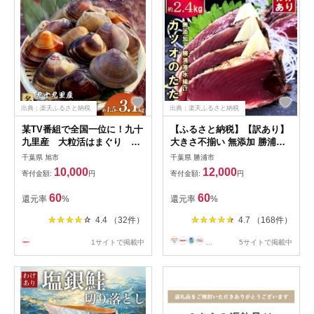
出典：楽天ふるさと納税
出典：楽天ふるさと納税
某TV番組で全国一位に！九十
【ふるさと納税】【訳あり】
九里産 大粒活はまぐり 約
大きさ不揃い 無添加 勝浦港
1.5kg【配送不可地域：離
水揚げ カツオのたたき 合計
千葉県 旭市
千葉県 勝浦市
島】
約2.4kg 株式会社西川《3-7日
10,000
12,000
寄付金額:
円
寄付金額:
円
以内に出荷予定(土日祝除
く)》千葉県 勝浦市 訳あり ご
60
60
還元率
%
還元率
%
家庭用 カツオ 鰹 たたき 送料
無料【配送不可地域あり】
4.4 （32件）
4.7 （168件）
（離島）
1サイトで掲載中
...
5サイトで掲載中