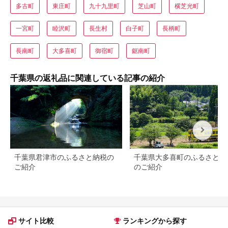
多古町
東庄町
九十九里町
芝山町
横芝光町
一宮町
睦沢町
長生村
白子町
長柄町
長南町
大多喜町
御宿町
鋸南町
千葉県の返礼品に関連している記事の紹介
千葉県君津市のふるさと納税の
千葉県大多喜町のふるさと納
ご紹介
のご紹介
サイト比較
ランキングから探す