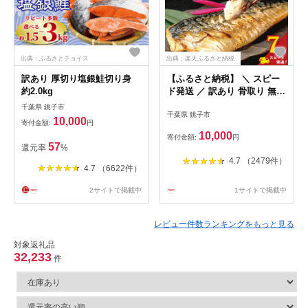
出典：ふるさとチョイス
出典：楽天ふるさと納税
訳あり 厚切り塩銀鮭切り身
【ふるさと納税】 ＼ スピー
約2.0kg
ド発送 ／ 訳あり 骨取り 無塩
さば 有塩さば 約1kg・約2kg
千葉県 銚子市
千葉県 銚子市
鯖 さば 無塩 有塩 骨なし 骨
10,000
寄付金額:
円
抜き 切身 切り身 冷凍 小分け
10,000
寄付金額:
円
大容量 人気 魚 魚介 魚貝 海
57
還元率
%
鮮 お取り寄せ 送料無料 ふる
4.7 （2479件）
さと納税 ふるさと納税鯖 千
4.7 （6622件）
葉県 銚子市 飯田商店
iidachoshi
2サイトで掲載中
1サイトで掲載中
レビュー件数ランキングをもっと見る
対象返礼品
32,233
件