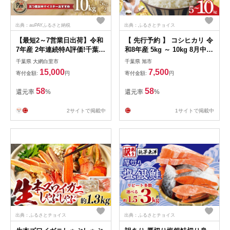
出典：auPAYふるさと納税
出典：ふるさとチョイス
【最短2～7営業日出荷】令和
【 先行予約 】 コシヒカリ 令
7年産 2年連続特A評価!千葉県
和8年産 5kg ～ 10kg 8月中旬
産コシヒカリ10kg（5kg×2
以降発送 予定 早場米 千葉県
千葉県 大網白里市
千葉県 旭市
袋） お米 10kg 千葉県産 大
産コシヒカリ | こしひかり 千
15,000
7,500
寄付金額:
円
寄付金額:
円
網白里市 コシヒカリ 米 精米
葉県産こしひかり 農家直送
こめ 送料無料 E001
2026年 お米 米 こしひかり 白
58
58
還元率
%
還元率
%
米 精米 千葉県 旭市 髙木惣一
郎商店 tkg
2サイトで掲載中
1サイトで掲載中
出典：ふるさとチョイス
出典：ふるさとチョイス