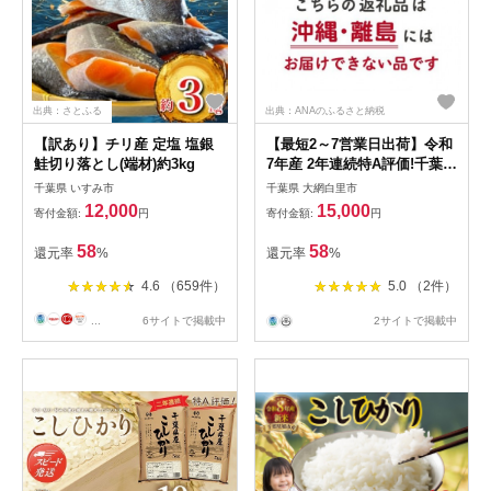
出典：さとふる
出典：ANAのふるさと納税
【訳あり】チリ産 定塩 塩銀
【最短2～7営業日出荷】令和
鮭切り落とし(端材)約3kg
7年産 2年連続特A評価!千葉県
産コシヒカリ10kg（5kg×2
千葉県 いすみ市
千葉県 大網白里市
袋） E001
12,000
15,000
寄付金額:
円
寄付金額:
円
58
58
還元率
%
還元率
%
4.6 （659件）
5.0 （2件）
...
6サイトで掲載中
2サイトで掲載中