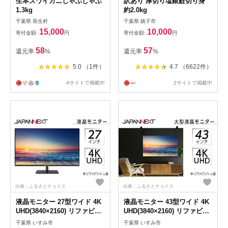
生本ズワイガニしゃぶしゃぶ
訳あり 厚切り塩銀鮭切り身
1.3kg
約2.0kg
千葉県 長生村
千葉県 銚子市
15,000
10,000
寄付金額:
円
寄付金額:
円
58
57
還元率
%
還元率
%
5.0 （1件）
4.7 （6622件）
4サイトで掲載中
2サイトで掲載中
出典：ふるさとチョイス
出典：ふるさとチョイス
液晶モニター 27型ワイド 4K
液晶モニター 43型ワイド 4K
UHD(3840×2160) リファビッ
UHD(3840×2160) リファビッ
シュ品【1388528】
シュ品【1388555】
千葉県 いすみ市
千葉県 いすみ市