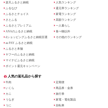
楽天ふるさと納税
人気ランキング
ふるなび
還元率ランキング
ふるさとチョイス
家電ランキング
さとふる
高額ランキング
ふるさとプレミアム
一人暮らし
ANAのふるさと納税
食べ物以外
dショッピングふるさと納税百選
その他のランキング
au PAY ふるさと納税
ふるさと本舗
ヤフーのふるさと納税
マイナビふるさと納税
ポイント還元キャンペーン
人気の返礼品から探す
牛肉
定期便
いくら
商品券・金券
カニ
旅行券
うなぎ
家電・電化製品
うに
自転車