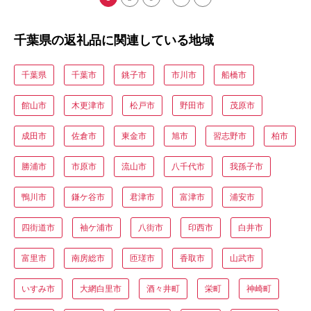
千葉県の返礼品に関連している地域
千葉県
千葉市
銚子市
市川市
船橋市
館山市
木更津市
松戸市
野田市
茂原市
成田市
佐倉市
東金市
旭市
習志野市
柏市
勝浦市
市原市
流山市
八千代市
我孫子市
鴨川市
鎌ケ谷市
君津市
富津市
浦安市
四街道市
袖ケ浦市
八街市
印西市
白井市
富里市
南房総市
匝瑳市
香取市
山武市
いすみ市
大網白里市
酒々井町
栄町
神崎町