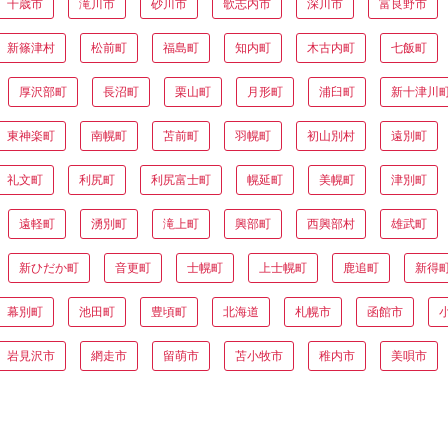
千歳市
滝川市
砂川市
歌志内市
深川市
富良野市
新篠津村
松前町
福島町
知内町
木古内町
七飯町
厚沢部町
長沼町
栗山町
月形町
浦臼町
新十津川
東神楽町
南幌町
苫前町
羽幌町
初山別村
遠別町
礼文町
利尻町
利尻富士町
幌延町
美幌町
津別町
遠軽町
湧別町
滝上町
興部町
西興部村
雄武町
新ひだか町
音更町
士幌町
上士幌町
鹿追町
新得
幕別町
池田町
豊頃町
北海道
札幌市
函館市
岩見沢市
網走市
留萌市
苫小牧市
稚内市
美唄市