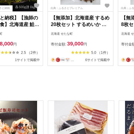
さと納税
出典：ふるさとプレミアム
出典：ふ
と納税】【漁師の
【無添加】北海道産 するめ
【無
食】北海道産 鮭
20枚セット するめいか 産
8枚セ
司 セット 計1kg
地直送 ダイエット 炙り お
直送 
町
北海道 せたな町
北海道 
 旬 通販 せたな町
つまみ 海鮮 せたな町 ふる
まみ 
8,000
39,000
さと納税
と納
円
寄付金額:
円
寄付金
2.5 （2件）
5.0 （1件）
1サイトで掲載中
...
6サイトで掲載中