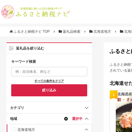
ふるさと納税ナビ TOP
返礼品検索
北海道地方
北海
返礼品を絞り込む
ふるさと
キーワード検索
ふるさと納税
されている返
すべての条件をクリア
北海道せた
絞り込み
1
カテゴリ
地域
選択中
北海道地方