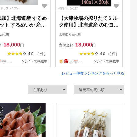
るさとプレミアム
出典：ふるなび
出典
添加】北海道産 するめ
【大津牧場の搾りたてミル
【
ット するめいか 産地
ク使用】北海道産 のむヨー
発
ダイエット 炙り おつ
グルト プレーン加糖
北
せたな町
北海道 せたな町
北海
海鮮 せたな町 ふるさ
140ml×20本セット ダイエ
個
18,000
18,000
税
ット 産地直送 牛乳 ヨーグ
送
額:
円
寄付金額:
円
寄
ルト せたな町 ふるさと納
き
4.0 （1件）
4.0 （1件）
税
町
...
5サイトで掲載中
...
5サイトで掲載中
レビュー件数ランキングをもっと見る