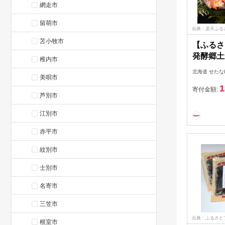
網走市
留萌市
出典：楽天ふる
苫小牧市
【ふるさ
発酵郷土
稚内市
さば 飯寿
北海道 せたな
美唄市
秋鮭 海鮮
1
寄付金額:
芦別市
江別市
赤平市
紋別市
士別市
名寄市
三笠市
出典：ふるさと
根室市