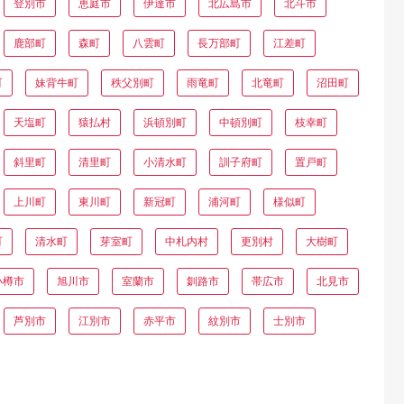
登別市
恵庭市
伊達市
北広島市
北斗市
鹿部町
森町
八雲町
長万部町
江差町
町
妹背牛町
秩父別町
雨竜町
北竜町
沼田町
天塩町
猿払村
浜頓別町
中頓別町
枝幸町
斜里町
清里町
小清水町
訓子府町
置戸町
上川町
東川町
新冠町
浦河町
様似町
町
清水町
芽室町
中札内村
更別村
大樹町
小樽市
旭川市
室蘭市
釧路市
帯広市
北見市
芦別市
江別市
赤平市
紋別市
士別市