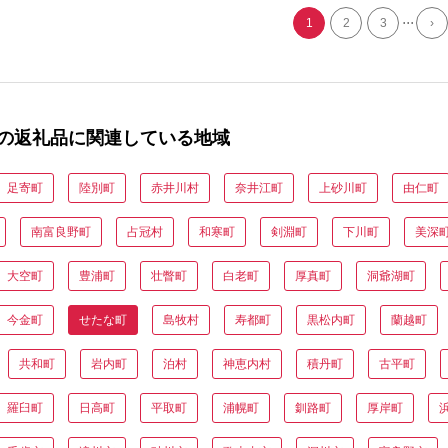
...
1
2
3
›
の返礼品に関連している地域
足寄町
陸別町
赤井川村
奈井江町
上砂川町
由仁町
南富良野町
占冠村
和寒町
剣淵町
下川町
美深
大空町
豊浦町
壮瞥町
白老町
厚真町
洞爺湖町
今金町
せたな町
島牧村
寿都町
黒松内町
蘭越町
共和町
岩内町
泊村
神恵内村
積丹町
古平町
羅臼町
日高町
平取町
浦幌町
釧路町
厚岸町