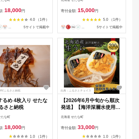
ml×20本セット ダイエ
肉厚 干物 冷凍 一夜干し 海
18,000
15,000
産地直送 牛乳 ヨーグ
鮮 せたな町 ふるさと納税
額:
円
寄付金額:
円
 せたな町 ふるさと納
4.0 （1件）
5.0 （1件）
...
5サイトで掲載中
...
5サイトで掲載中
PAYふるさと納税
出典：ふるさとチョイス
するめ 4枚入り せたな
【2026年6月中旬から順次
ふるさと納税
発送】【海洋深層水使用】
北海道産生うに100g×2個
せたな町
北海道 せたな町
キタムラサキウニ 直送
18,000
33,000
旬 パスタ 寿司 焼き
額:
円
寄付金額:
円
うに丼 海鮮 せたな町
1.0 （1件）
1.0 （1件）