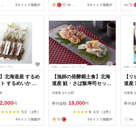
...
5サイトで掲載中
...
5サイトで掲載中
プレミアム
出典：ふるさとプレミアム
出典：ふ
】北海道産 するめ
【漁師の発酵郷土食】北海
【リ
ット するめいか 産
道産 鮭・さば飯寿司セット
道産
無添加 ダイエット
計1kg 秋鮭 海鮮 旬 通販 せ
10枚
町
北海道 せたな町
北海道 
つまみ 海鮮 せたな
たな町 ふるさと納税
し 漁
2,000
18,000
さと納税
焼き 
円
寄付金額:
円
寄付金
ふる
5.0 （1件）
4.0 （1件）
4サイトで掲載中
3サイトで掲載中