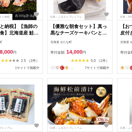
さと納税
出典：ふるさとプレミアム
出典：A
と納税】【漁師の
【優雅な朝食セット】真っ
【お
食】北海道産 鮭
黒なチーズケーキパンとベ
皮付き
司 セット 計1kg
ーコンスライスセット チー
るめい
町
北海道 せたな町
北海道 
 旬 通販 せたな町
ズケーキ パン デザート ス
乾物 
8,000
14,000
イーツ クリームチーズ お
子 
円
寄付金額:
円
寄付金
つまみ お取り寄せ ギフト
2.5 （2件）
5.0 （1件）
豚肉 北海道 せたな町 ふる
1サイトで掲載中
...
7サイトで掲載中
さと納税
プレミアム
出典：ふるさとプレミアム
出典：ふ