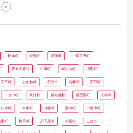
››
比布町
愛別町
美瑛町
上富良野町
町
音威子府村
中川町
幌加内町
増毛町
安平町
むかわ町
石狩市
当麻町
乙部町
ニセコ町
真狩村
留寿都村
喜茂別町
京極町
仁木町
余市町
白糠町
別海町
中標津町
浜中町
標茶町
弟子屈町
鶴居村
三笠市