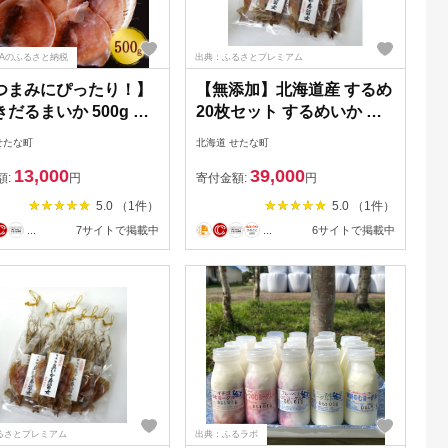
NAのふるさと納税
出典：ふるさとプレミアム
つまみにぴったり！】
【無添加】北海道産 するめ
だるまいか 500g す
20枚セット するめいか 産
か 海鮮 珍味 旬 干物
地直送 ダイエット 炙り お
せたな町
北海道 せたな町
ダイエット 冷凍 お菓
つまみ 海鮮 せたな町 ふる
13,000
39,000
せたな町 ふるさと納税
さと納税
額:
円
寄付金額:
円
5.0 （1件）
5.0 （1件）
...
7サイトで掲載中
...
6サイトで掲載中
るさとプレミアム
出典：ふるラボ