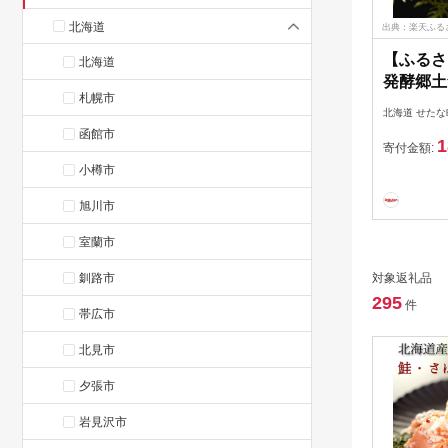
北海道
出典：楽天ふる
【ふるさ
北海道
発酵郷土
札幌市
さば 飯寿
北海道 せたな
秋鮭 海鮮
函館市
1
寄付金額:
小樽市
旭川市
室蘭市
釧路市
対象返礼品
295
件
帯広市
北見市
夕張市
岩見沢市