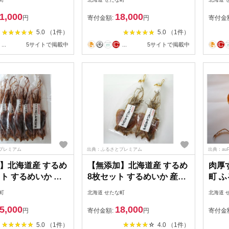
450ml×7本セット ダイエッ
140
1,000
18,000
ト 産地直送 牛乳 ヨーグル
ット 
円
寄付金額:
円
寄付金
ト せたな町 ふるさと納税
ルト
5.0 （1件）
5.0 （1件）
税
...
5サイトで掲載中
...
5サイトで掲載中
プレミアム
出典：ふるさとプレミアム
出典：au
】北海道産 するめ
【無添加】北海道産 するめ
肉厚
ット するめいか 産
8枚セット するめいか 産地
町 
ダイエット 炙り お
直送 ダイエット 炙り おつ
町
北海道 せたな町
北海道 
海鮮 せたな町 ふる
まみ 海鮮 せたな町 ふるさ
5,000
18,000
と納税
円
寄付金額:
円
寄付金
5.0 （1件）
4.0 （1件）