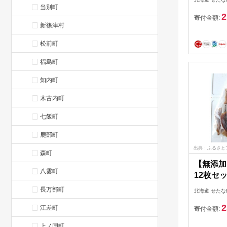
当別町
2
寄付金額:
新篠津村
松前町
福島町
知内町
木古内町
七飯町
鹿部町
出典：ふるさと
森町
【無添加
八雲町
12枚セ
地直送 
長万部町
北海道 せたな
つまみ 
2
江差町
さと納税
寄付金額:
上ノ国町