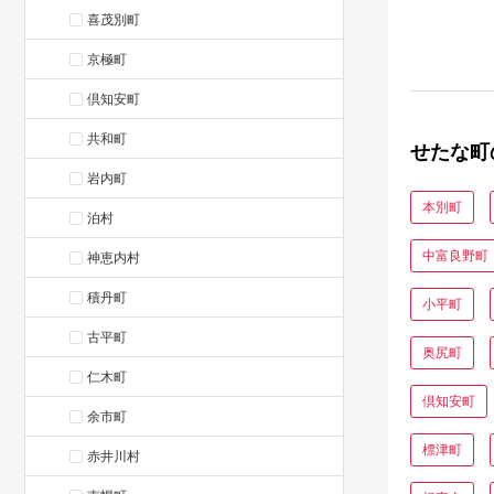
喜茂別町
京極町
倶知安町
共和町
せたな町
岩内町
本別町
泊村
中富良野町
神恵内村
積丹町
小平町
古平町
奥尻町
仁木町
倶知安町
余市町
標津町
赤井川村