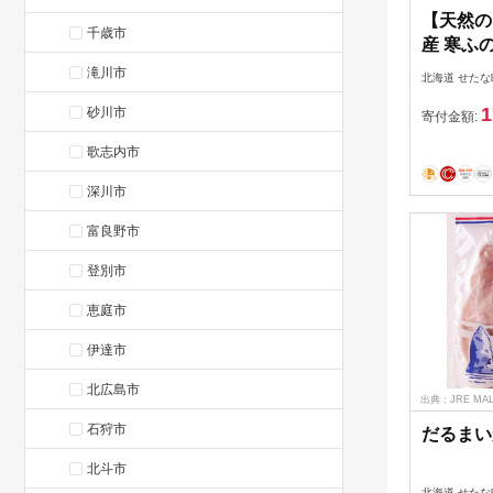
【天然の
千歳市
産 寒ふ
干し 海鮮
滝川市
北海道 せたな
ラダ 産
1
砂川市
るさと納
寄付金額:
歌志内市
深川市
富良野市
登別市
恵庭市
伊達市
北広島市
出典：JRE M
石狩市
だるまいか
北斗市
北海道 せたな