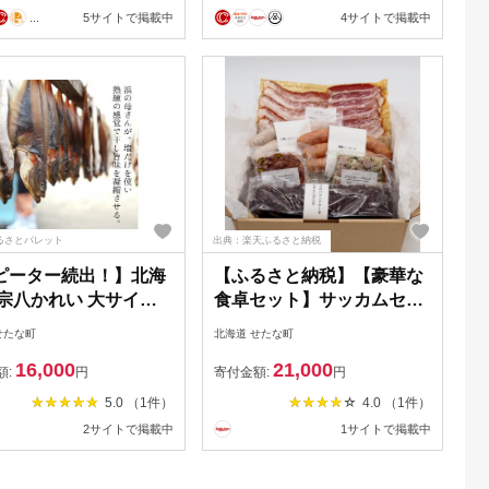
ふるさと納税
...
5サイトで掲載中
4サイトで掲載中
るさとパレット
出典：楽天ふるさと納税
ピーター続出！】北海
【ふるさと納税】【豪華な
 宗八かれい 大サイズ
食卓セット】サッカムセタ
(約2kg) カレイ 一夜干
ナイ こだわり燻製 スイー
せたな町
北海道 せたな町
師直送 干物 煮付け 塩
ツ 6点セット ベーコン 燻製
16,000
21,000
唐揚げ 海鮮 せたな町
ソーセージ 豚レバー テリ
額:
円
寄付金額:
円
さと納税
ーヌ ショコラ パウンドケ
5.0 （1件）
4.0 （1件）
ーキ チョコレート デザー
2サイトで掲載中
1サイトで掲載中
ト おつまみ 盛り合わせ お
取り寄せ 北海道 せたな町