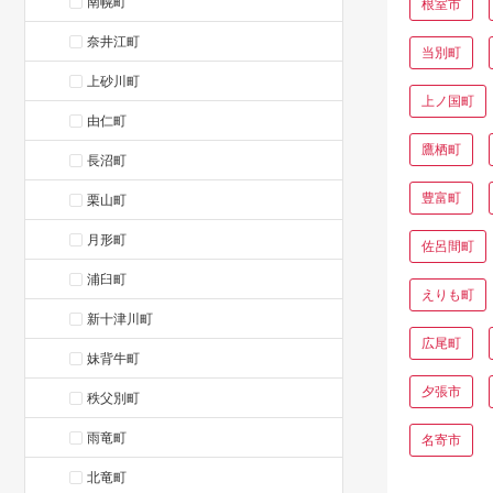
南幌町
根室市
奈井江町
当別町
上砂川町
上ノ国町
由仁町
鷹栖町
長沼町
豊富町
栗山町
月形町
佐呂間町
浦臼町
えりも町
新十津川町
広尾町
妹背牛町
夕張市
秩父別町
雨竜町
名寄市
北竜町