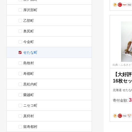
厚沢部町
乙部町
奥尻町
今金町
せたな町
島牧村
出典：ふるさと
寿都町
【大好評
16枚セ
黒松内町
地直送 
北海道 せたな
炙り お
蘭越町
3
町 ふる
寄付金額:
ニセコ町
真狩村
留寿都村