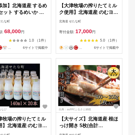
添加】北海道産 するめ
【大津牧場の搾りたてミル
セット するめいか 産
ク使用】北海道産 のむヨー
 ダイエット 炙り お
グルト 18本セット プレー
せたな町
北海道 せたな町
 海鮮 せたな町 ふる
ン加糖 プレーン無糖 イチ
68,000
17,000
納税
ゴ ブルーベリー ビーツ ダ
額:
円
寄付金額:
円
イエット 産地直送 牛乳 ヨ
1.0 （1件）
5.0 （1件）
ーグルト せたな町 ふるさ
...
6サイトで掲載中
...
6サイトで掲載中
と納税
るなび
出典：auPAYふるさと納税
津牧場の搾りたてミル
【大サイズ】北海道産 根ほ
用】北海道産 のむヨー
っけ開き 5枚(合計
ト プレーン加糖
1.5~1.75kg) 真空パック 旬
せたな町
北海道 せたな町