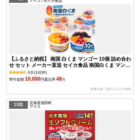
アイス / セイカ食品
【ふるさと納税】 南国 白くま マンゴー 10個 詰め合わ
せ セット メーカー直送 セイカ食品 南国白くま マンゴ
ー味 フルーツ 練乳 かき氷 アイス ミルク マンゴー 果
4.8
(142件)
物 氷菓 白熊 デザート ご当地 特産品 スイーツ 鹿児島
10,000
48
寄付金額
円
還元率
％
市 セイカ食品 おすすめ ランキング プレゼント ギフト
画像出典：楽天ふるさと納税
北海道池田町
13位
アイス