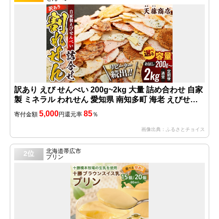
訳あり えび せんべい 200g~2kg 大量 詰め合わせ 自家
製 ミネラル われせん 愛知県 南知多町 海老 えびせん
べい 割れせん 煎餅 人気 えびせんべい 海老煎餅 海老
5,000
85
寄付金額
円
還元率
％
せんべい エビ煎餅 えび煎餅 エビせんべい 魚介 海鮮
お菓子 海老 えび エビ おやつ えびせん 人気お菓子 お
画像出典：ふるさとチョイス
すすめお菓子 美味しいおかし スイーツ ギフト おすす
め 人気 菓子 おかし おつまみ おやつ せんべい
北海道帯広市
2位
プリン