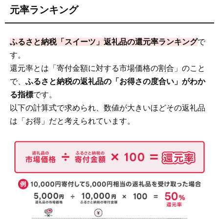
元率ランキング
9.1
「マカロン」返礼品
9.2
「抹茶スイーツ」返礼品
9.3
「ブリュレ」返礼品
ふるさと納税「スイーツ」返礼品の還元率ランキング
で
す。
9.4
「プリン」返礼品
還元率とは「寄付金額に対する市場価格の割合」のこと
10
まとめ
で、
ふるさと納税の返礼品の「お得さの度合い」がわか
る指標
です。
以下の計算式で求められ、数値が大きいほどその返礼品
は「お得」だと考えられています。