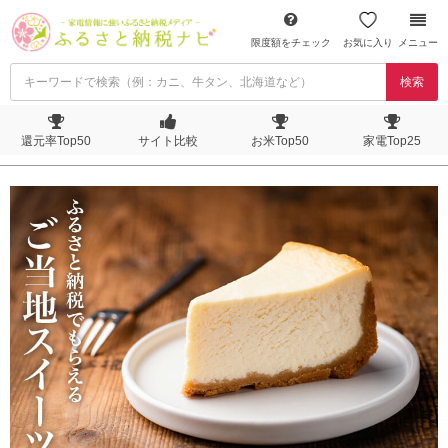
限度額をチェック
お気に入り
メニュー
検索
還元率Top50
サイト比較
お米Top50
家電Top25