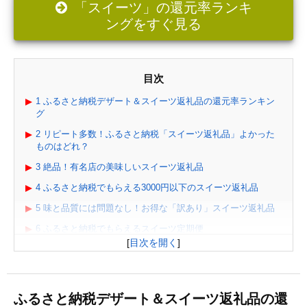
「スイーツ」の還元率ランキ
ングをすぐ見る
目次
1
ふるさと納税デザート＆スイーツ返礼品の還元率ランキン
グ
2
リピート多数！ふるさと納税「スイーツ返礼品」よかった
ものはどれ？
3
絶品！有名店の美味しいスイーツ返礼品
4
ふるさと納税でもらえる3000円以下のスイーツ返礼品
5
味と品質には問題なし！お得な「訳あり」スイーツ返礼品
6
ふるさと納税でもらえるスイーツ定期便
[
目次を開く
]
7
ふるさと納税でもらえる「和菓子」のおすすめ返礼品
8
ふるさと納税でもらえる「アイスクリーム・シャーベッ
ト」おすすめ返礼品
ふるさと納税デザート＆スイーツ返礼品の還
9
ふるさと納税「スイーツ」ジャンルごとのおすすめ！