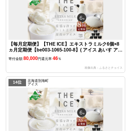
【毎月定期便】【THE ICE】エキストラミルク6個×8
ヵ月定期便【be003-1065-100-8】( アイス あいす アイ
スクリーム 北海道 別海町 ふるさとチョイス ふるさと
80,000
46
寄付金額
円
還元率
％
納税 仕組み キャンペーン 限度額 計算 ランキング や
り方 シミュレーション チョイス チョイスマイル ジェ
画像出典：ふるさとチョイス
ラート )
北海道別海町
14位
アイス