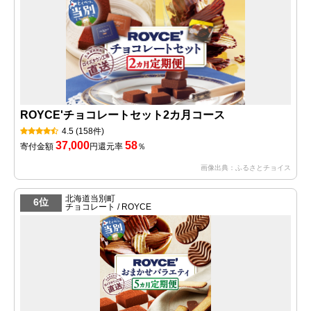
ROYCE'チョコレートセット2カ月コース
4.5
(158件)
37,000
58
寄付金額
円
還元率
％
画像出典：ふるさとチョイス
北海道当別町
6位
チョコレート / ROYCE