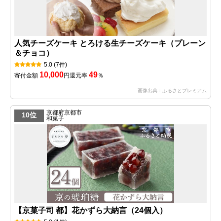
人気チーズケーキ とろける生チーズケーキ（プレーン
＆チョコ）
5.0
(7件)
10,000
49
寄付金額
円
還元率
％
画像出典：ふるさとプレミアム
京都府京都市
10位
和菓子
【京菓子司 都】花かずら大納言（24個入）