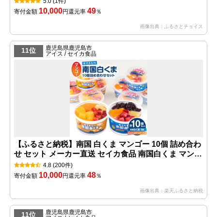
5.0
(1件)
10,000
49
寄付金額
円
還元率
％
画像出典：ふるさとチョイス
鹿児島県鹿児島市
11位
アイス / セイカ食品
【ふるさと納税】南国 白くま マンゴー 10個 詰め合わ
せ セット メーカー直送 セイカ食品 南国白くま マンゴ
ー味 フルーツ 練乳 かき氷 アイス ミルク 果物 氷菓 白
4.8
(200件)
熊 デザート ご当地 特産品 スイーツ 鹿児島市 おすす
10,000
48
寄付金額
円
還元率
％
め ランキング プレゼント ギフト
画像出典：楽天ふるさと納税
鹿児島県鹿児島市
11位