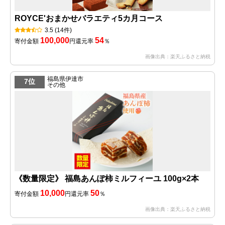
ROYCE'おまかせバラエティ5カ月コース
3.5
(14件)
100,000
54
寄付金額
円
還元率
％
画像出典：楽天ふるさと納税
福島県伊達市
7位
その他
《数量限定》 福島あんぽ柿ミルフィーユ 100g×2本
10,000
50
寄付金額
円
還元率
％
画像出典：楽天ふるさと納税