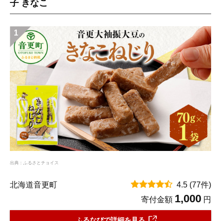
子 きなこ
1
出典：ふるさとチョイス
北海道音更町
4.5
(77件)
1,000
寄付金額
円
ふるなびで詳細を見る