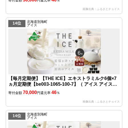
寄付金額
円
還元率
％
納税 仕組み キャンペーン 限度額 計算 ランキング や
り方 シミュレーション チョイス チョイスマイル ジェ
画像出典：ふるさとチョイス
ラート )
北海道別海町
14位
アイス
【毎月定期便】【THE ICE】エキストラミルク6個×7
ヵ月定期便【be003-1065-100-7】（ アイス アイスク
リーム スイーツ 牛乳 生乳 みるく ミルク 乳製品 セッ
70,000
46
寄付金額
円
還元率
％
ト 北海道 別海町 ふるさとチョイス ふるさと納税 仕組
み キャンペーン 限度額 計算 ランキング やり方 シミ
画像出典：ふるさとチョイス
ュレーション チョイス チョイスマイル ジェラート ）
北海道別海町
14位
アイス