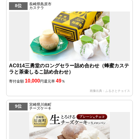
長崎県島原市
8位
カステラ
AC014三勇堂のロングセラー詰め合わせ（蜂蜜カステ
ラと茶壷しるこ詰め合わせ）
10,000
49
寄付金額
円
還元率
％
画像出典：ふるさとチョイス
宮崎県川南町
9位
チーズケーキ