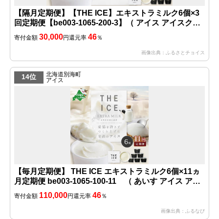
【隔月定期便】【THE ICE】エキストラミルク6個×3
回定期便【be003-1065-200-3】（ アイス アイスクリ
ーム スイーツ 牛乳 生乳 みるく ミルク 乳製品 セット
30,000
46
寄付金額
円
還元率
％
北海道 別海町 ふるさとチョイス ふるさと納税 仕組み
キャンペーン 限度額 計算 ランキング やり方 シミュレ
画像出典：ふるさとチョイス
ーション チョイス チョイスマイル ジェラート ）
北海道別海町
14位
アイス
【毎月定期便】 THE ICE エキストラミルク6個×11ヵ
月定期便 be003-1065-100-11 （ あいす アイス アイ
スクリーム ミルク 北海道 別海町 人気 ふるさと納税
110,000
46
寄付金額
円
還元率
％
）
画像出典：ふるなび