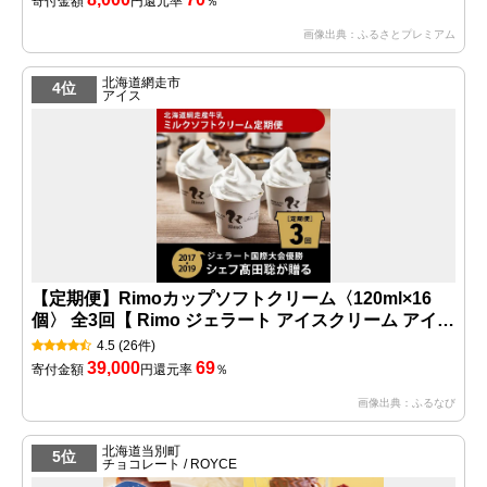
寄付金額
円
還元率
％
画像出典：ふるさとプレミアム
北海道網走市
4位
アイス
【定期便】Rimoカップソフトクリーム〈120ml×16
個〉 全3回【 Rimo ジェラート アイスクリーム アイス
スイーツ 人気 定期便 北海道 網走市 】 ABA007
4.5
(26件)
39,000
69
寄付金額
円
還元率
％
画像出典：ふるなび
北海道当別町
5位
チョコレート / ROYCE