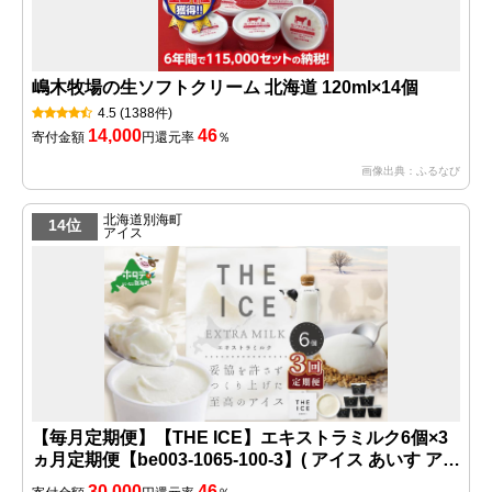
嶋木牧場の生ソフトクリーム 北海道 120ml×14個
4.5
(1388件)
14,000
46
寄付金額
円
還元率
％
画像出典：ふるなび
北海道別海町
14位
アイス
【毎月定期便】【THE ICE】エキストラミルク6個×3
ヵ月定期便【be003-1065-100-3】( アイス あいす アイ
スクリーム 北海道 別海町 ふるさとチョイス ふるさと
30,000
46