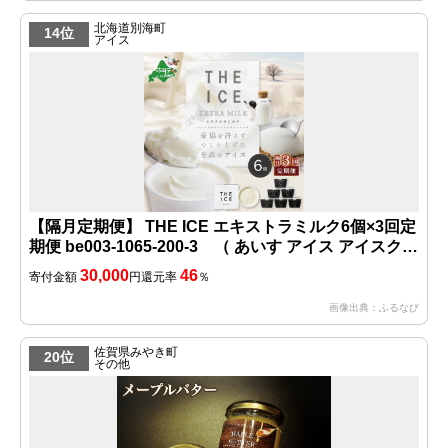
北海道別海町
14位
アイス
【隔月定期便】 THE ICE エキストラミルク6個×3回定
期便 be003-1065-200-3 （ あいす アイス アイスクリ
ーム ミルク 北海道 別海町 人気 ふるさと納税 ）
30,000
46
寄付金額
円
還元率
％
画像出典：ふるなび
佐賀県みやき町
20位
その他