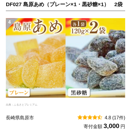
DF027 島原あめ（プレーン×1・黒砂糖×1） 2袋
4
出典：ふるさとプレミアム
長崎県島原市
4.8
(17件)
3,000
寄付金額
円