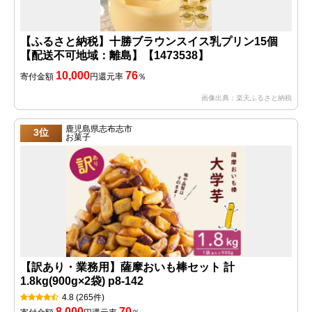
【ふるさと納税】十勝ブラウンスイス乳プリン15個
【配送不可地域：離島】【1473538】
10,000
76
寄付金額
円
還元率
％
画像出典：楽天ふるさと納税
鹿児島県志布志市
3位
お菓子
【訳あり・業務用】薩摩おいも棒セット 計
1.8kg(900g×2袋) p8-142
4.8
(265件)
8,000
70