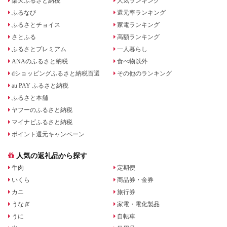
楽天ふるさと納税
人気ランキング
ふるなび
還元率ランキング
ふるさとチョイス
家電ランキング
さとふる
高額ランキング
ふるさとプレミアム
一人暮らし
ANAのふるさと納税
食べ物以外
dショッピングふるさと納税百選
その他のランキング
au PAY ふるさと納税
ふるさと本舗
ヤフーのふるさと納税
マイナビふるさと納税
ポイント還元キャンペーン
人気の返礼品から探す
牛肉
定期便
いくら
商品券・金券
カニ
旅行券
うなぎ
家電・電化製品
うに
自転車