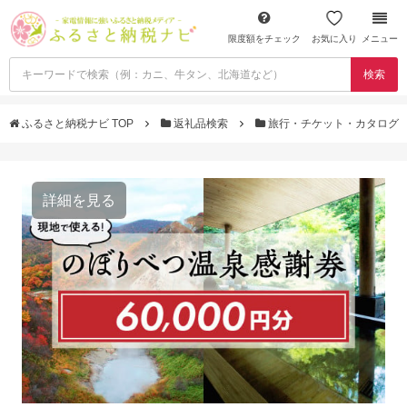
限度額をチェック
お気に入り
メニュー
検索
ふるさと納税ナビ TOP
返礼品検索
旅行・チケット・カタログ
詳細を見る