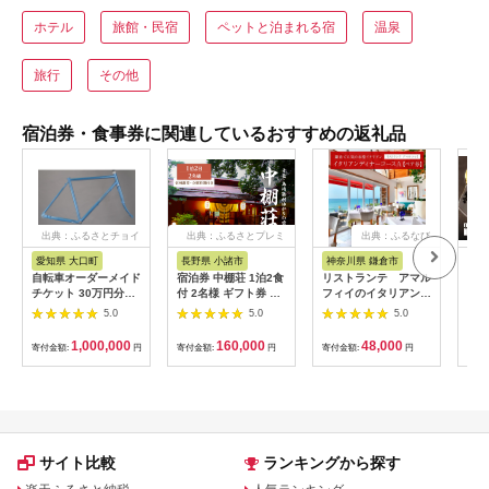
ホテル
旅館・民宿
ペットと泊まれる宿
温泉
旅行
その他
宿泊券・食事券に関連しているおすすめの返礼品
出典：ふるさとチョイ
出典：ふるさとプレミ
出典：ふるなび
ス
アム
愛知県 大口町
長野県 小諸市
神奈川県 鎌倉市
京
自転車オーダーメイド
宿泊券 中棚荘 1泊2食
リストランテ アマル
専門
チケット 30万円分
付 2名様 ギフト券 チ
フィイのイタリアンデ
菜と
【1360365】
ケット 券 宿泊 旅行
ィナーコースA ペア
池】
5.0
5.0
5.0
温泉 食事
券
鳥コ
064
1,000,000
160,000
48,000
寄付金額:
円
寄付金額:
円
寄付金額:
円
寄付
サイト比較
ランキングから探す