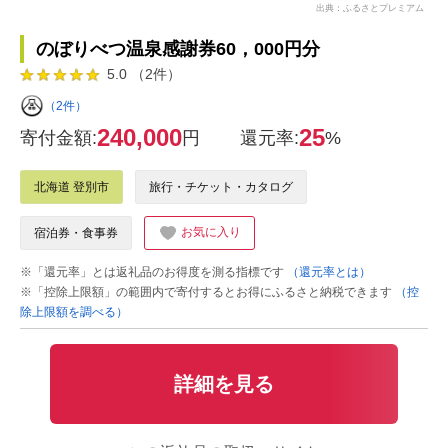
出典：ふるさとプレミアム
のぼりべつ温泉感謝券60，000円分
5.0 （2件）
（2件）
240,000
25
寄付金額:
円
還元率:
%
北海道 登別市
旅行・チケット・カタログ
お気に入り
宿泊券・食事券
※「還元率」とは返礼品のお得度を測る指標です
（還元率とは）
※「控除上限額」の範囲内で寄付するとお得にふるさと納税できます
（控
除上限額を調べる）
詳細を見る