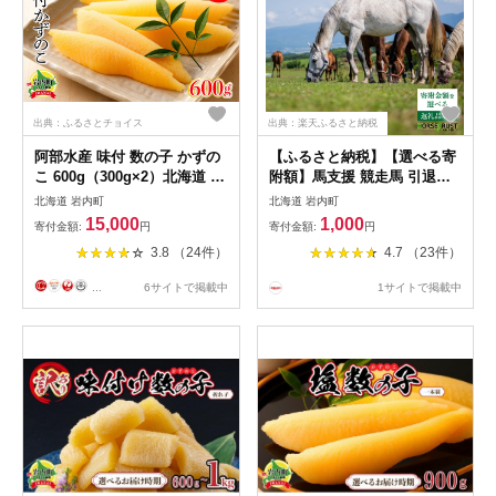
出典：ふるさとチョイス
出典：楽天ふるさと納税
阿部水産 味付 数の子 かずの
【ふるさと納税】【選べる寄
こ 600g（300g×2）北海道 岩
附額】馬支援 競走馬 引退後
内町 カズノコ F21H-546
余生支援 養老馬 牧場 動物愛
北海道 岩内町
北海道 岩内町
護 北海道 ホーストラスト北
15,000
1,000
寄付金額:
円
寄付金額:
円
海道 支援 競馬 （返礼品な
3.8 （24件）
4.7 （23件）
し） F21H-556var
...
6サイトで掲載中
1サイトで掲載中