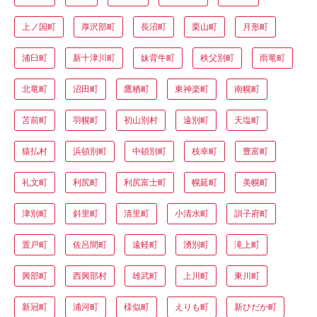
上ノ国町
厚沢部町
長沼町
栗山町
月形町
浦臼町
新十津川町
妹背牛町
秩父別町
雨竜町
北竜町
沼田町
鷹栖町
東神楽町
南幌町
苫前町
羽幌町
初山別村
遠別町
天塩町
猿払村
浜頓別町
中頓別町
枝幸町
豊富町
礼文町
利尻町
利尻富士町
幌延町
美幌町
津別町
斜里町
清里町
小清水町
訓子府町
置戸町
佐呂間町
遠軽町
湧別町
滝上町
興部町
西興部村
雄武町
上川町
東川町
新冠町
浦河町
様似町
えりも町
新ひだか町