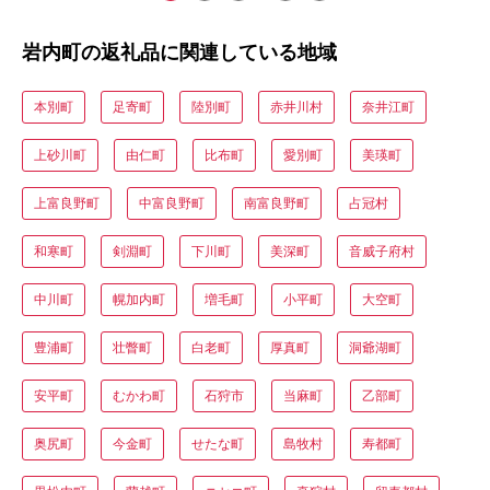
岩内町の返礼品に関連している地域
本別町
足寄町
陸別町
赤井川村
奈井江町
上砂川町
由仁町
比布町
愛別町
美瑛町
上富良野町
中富良野町
南富良野町
占冠村
和寒町
剣淵町
下川町
美深町
音威子府村
中川町
幌加内町
増毛町
小平町
大空町
豊浦町
壮瞥町
白老町
厚真町
洞爺湖町
安平町
むかわ町
石狩市
当麻町
乙部町
奥尻町
今金町
せたな町
島牧村
寿都町