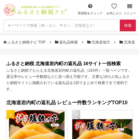
限度額をチェック
お気に入り
メニュー
検索
ふるさと納税ナビ TOP
返礼品検索
北海道地方
北海道
ふるさと納税 北海道岩内町の返礼品 16サイト一括検索
ふるさと納税でもらえる北海道岩内町の返礼品（183件）一覧ページです。
還元率やレビュー件数順などに並べ替え可能です。主要な16の人気ふるさ
と納税サイトに掲載されている返礼品を1回でまとめて検索できて便利で
す。
北海道岩内町の返礼品 レビュー件数ランキングTOP10
1
2