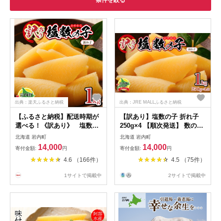
条件を絞る
出典：楽天ふるさと納税
出典：JRE MALLふるさと納税
【ふるさと納税】配送時期が
【訳あり】塩数の子 折れ子
選べる！《訳あり》 塩数の
250g×4 【順次発送】 数の子
子 折れ子 訳アリ かずのこ
おせち 塩数の子 北海道 訳あ
北海道 岩内町
北海道 岩内町
250g×4 F21H-573 おせち 正
り お正月 折れ子 贅沢 おせち
14,000
14,000
寄付金額:
円
寄付金額:
円
月 お正月 カズノコ 送料無料
料理 特選数の子
4.6 （166件）
4.5 （75件）
数の子 塩かずのこ おつまみ
海鮮 人気 グルメ 魚卵 魚 魚
1サイトで掲載中
2サイトで掲載中
介 ふるさと 北海道 岩内町