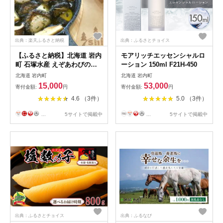
出典：楽天ふるさと納税
出典：ふるさとチョイス
【ふるさと納税】北海道 岩内
モアリッチエッセンシャルロ
町 石塚水産 えぞあわびのア
ーション 150ml F21H-450
ヒージョ 70g×2瓶 アワビ
北海道 岩内町
北海道 岩内町
F21H-531
15,000
53,000
寄付金額:
円
寄付金額:
円
4.6 （3件）
5.0 （3件）
...
5サイトで掲載中
...
5サイトで掲載中
出典：ふるさとチョイス
出典：ふるなび