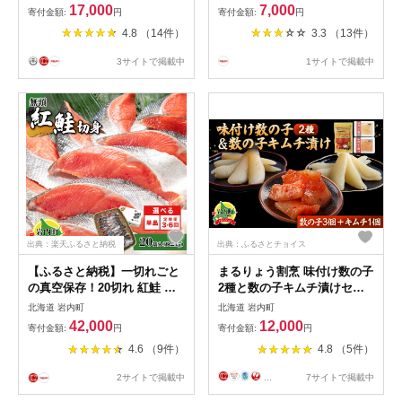
12個 F21H-470
17,000
7,000
寄付金額:
円
寄付金額:
円
4.8 （14件）
3.3 （13件）
3サイトで掲載中
1サイトで掲載中
出典：楽天ふるさと納税
出典：ふるさとチョイス
【ふるさと納税】一切れごと
まるりょう割烹 味付け数の子
の真空保存！20切れ 紅鮭 全
2種と数の子キムチ漬けセッ
切り身甘口（無頭）約2kg 北
ト（数の子3個＋キムチ1個）
北海道 岩内町
北海道 岩内町
海道 岩内町 小分け 鮭 さけ
F21H-477
42,000
12,000
寄付金額:
円
寄付金額:
円
サケ しゃけ シャケ 魚 海鮮
4.6 （9件）
4.8 （5件）
海産物 海の幸 お土産 お取り
寄せ 紅鮭 切り身 特産品 冷凍
2サイトで掲載中
...
7サイトで掲載中
お取り寄せグルメ おすすめ
F21H-523