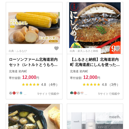
出典：ふるなび
出典：楽天ふるさと納税
ローソンファーム北海道岩内
【ふるさと納税】北海道岩内
セット（レトルトとうもろこ
町 北海道産にしんを使った
し＆じゃがバタ―）トウモロ
「にしんめし」9袋 F21H-432
北海道 岩内町
北海道 岩内町
コシ とうもろこし じゃがい
12,000
12,000
寄付金額:
円
寄付金額:
円
も ジャガイモ ジャガバター
4.8 （4件）
4.8 （3件）
野菜 セット 詰め合わせ ロー
ソン こだわり レトルト コー
...
5サイトで掲載中
...
5サイトで掲載中
ン 簡単調理 温めるだけ 一人
暮らし F21H-415