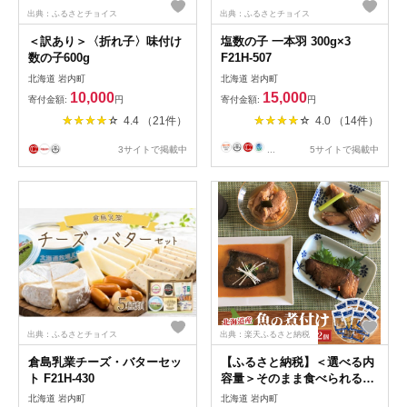
出典：ふるさとチョイス
出典：ふるさとチョイス
＜訳あり＞〈折れ子〉味付け
塩数の子 一本羽 300g×3
数の子600g
F21H-507
北海道 岩内町
北海道 岩内町
10,000
15,000
寄付金額:
円
寄付金額:
円
4.4 （21件）
4.0 （14件）
3サイトで掲載中
...
5サイトで掲載中
出典：ふるさとチョイス
出典：楽天ふるさと納税
倉島乳業チーズ・バターセッ
【ふるさと納税】＜選べる内
ト F21H-430
容量＞そのまま食べられる魚
の煮付 一八食堂おまかせ 4～
北海道 岩内町
北海道 岩内町