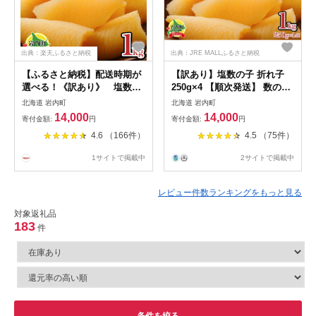
出典：楽天ふるさと納税
出典：JRE MALLふるさと納税
【ふるさと納税】配送時期が
【訳あり】塩数の子 折れ子
選べる！《訳あり》 塩数の
250g×4 【順次発送】 数の子
子 折れ子 訳アリ かずのこ
おせち 塩数の子 北海道 訳あ
北海道 岩内町
北海道 岩内町
250g×4 F21H-573 おせち 正
り お正月 折れ子 贅沢 おせち
14,000
14,000
寄付金額:
円
寄付金額:
円
月 お正月 カズノコ 送料無料
料理 特選数の子
4.6 （166件）
4.5 （75件）
数の子 塩かずのこ おつまみ
海鮮 人気 グルメ 魚卵 魚 魚
1サイトで掲載中
2サイトで掲載中
介 ふるさと 北海道 岩内町
レビュー件数ランキングをもっと見る
対象返礼品
183
件