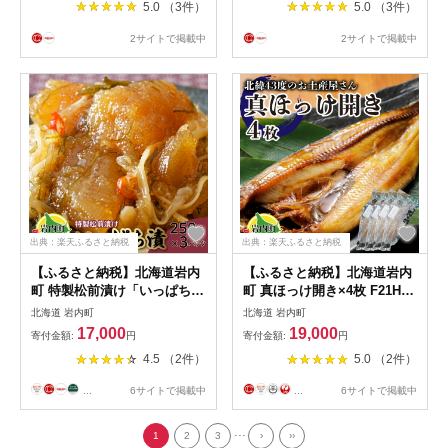
5.0 （3件）
5.0 （3件）
2サイトで掲載中
2サイトで掲載中
出典：楽天ふるさと納税
出典：楽天ふるさと納税
【ふるさと納税】北海道岩内
【ふるさと納税】北海道岩内
町 特製松前漬け「いっぱち漬
町 真ほっけ開き×4枚 F21H-
け」 250g×3パック F21H-
453 ホッケ 真ホッケ 開き
北海道 岩内町
北海道 岩内町
491 かずのこ 数の子 松前漬
干物 魚 魚介 魚介類 海鮮 焼
17,000
19,000
寄付金額:
円
寄付金額:
円
いっぱち漬け 真昆布 かごめ
き魚 おかず おつまみ グルメ
4.5 （2件）
5.0 （2件）
昆布 するめいか ご飯のお供
ふるさと 北海道 岩内町
おかず おつまみ 魚 魚介 海鮮
...
6サイトで掲載中
...
6サイトで掲載中
魚卵 北海道 岩内町
...
1
2
3
›
››