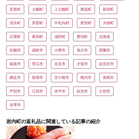
音更町
士幌町
上士幌町
鹿追町
新得町
清水町
芽室町
中札内村
更別村
大樹町
広尾町
幕別町
池田町
豊頃町
北海道
札幌市
函館市
小樽市
旭川市
室蘭市
釧路市
帯広市
北見市
夕張市
岩見沢市
網走市
留萌市
苫小牧市
稚内市
美唄市
芦別市
江別市
赤平市
紋別市
士別市
名寄市
岩内町の返礼品に関連している記事の紹介