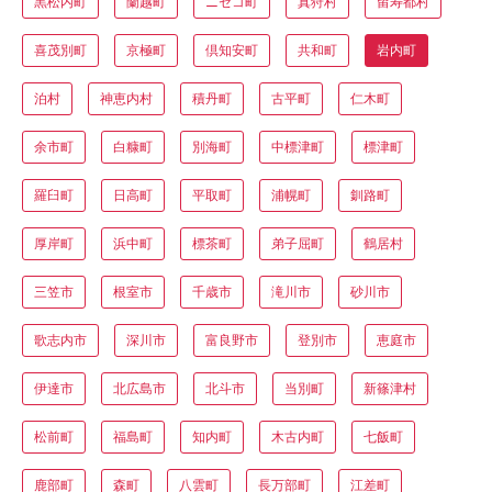
黒松内町
蘭越町
ニセコ町
真狩村
留寿都村
喜茂別町
京極町
倶知安町
共和町
岩内町
泊村
神恵内村
積丹町
古平町
仁木町
余市町
白糠町
別海町
中標津町
標津町
羅臼町
日高町
平取町
浦幌町
釧路町
厚岸町
浜中町
標茶町
弟子屈町
鶴居村
三笠市
根室市
千歳市
滝川市
砂川市
歌志内市
深川市
富良野市
登別市
恵庭市
伊達市
北広島市
北斗市
当別町
新篠津村
松前町
福島町
知内町
木古内町
七飯町
鹿部町
森町
八雲町
長万部町
江差町