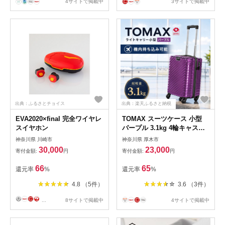
4サイトで掲載中
3サイトで掲載中
出典：ふるさとチョイス
出典：楽天ふるさと納税
EVA2020×final 完全ワイヤレ
TOMAX スーツケース 小型
スイヤホン
パープル 3.1kg 4輪キャスタ
ー（ロック装備機内持込可
神奈川県 川崎市
神奈川県 厚木市
能）
30,000
23,000
寄付金額:
円
寄付金額:
円
66
65
還元率
%
還元率
%
4.8 （5件）
3.6 （3件）
...
8サイトで掲載中
4サイトで掲載中