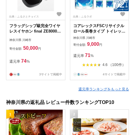
出典：ふるさとチョイス
出典：ふるラボ
フラッグシップ級完全ワイヤ
コアレックスFSCリサイクル
レスイヤホン final ZE8000
ロール長巻タイプ トイレット
MK2 IPX4/aptX
ペーパー 72ロール ( 12ロール
神奈川県 川崎市
神奈川県 川崎市
Adaptive/Snapdragon
× 6パック ) シングル100m
9,000
寄付金額:
円
Sound対応/音楽/リモートワ
50,000
寄付金額:
円
ーク/スポーツ
71
還元率
%
74
還元率
%
4.6 （100件）
3サイトで掲載中
4サイトで掲載中
還元率ランキングをもっと見る
神奈川県の返礼品 レビュー件数ランキングTOP10
1
2