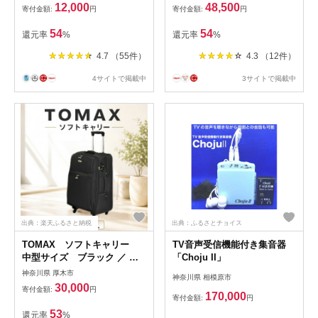
ト ポケットコイル 送料無料
12,000
48,500
寄付金額:
円
寄付金額:
円
神奈川県
54
54
還元率
%
還元率
%
4.7 （55件）
4.3 （12件）
4サイトで掲載中
3サイトで掲載中
出典：楽天ふるさと納税
出典：ふるさとチョイス
TOMAX ソフトキャリー
TV音声受信機能付き集音器
中型サイズ ブラック ／ キ
「Choju II」
ャリーバック スーツケース
神奈川県 厚木市
神奈川県 相模原市
カバン 軽量 キャスター装備
30,000
寄付金額:
円
ロック装備 撥水 送料無料 神
170,000
寄付金額:
円
奈川県
53
還元率
%