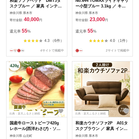
和楽ソファベッド DMT3タ
No.644 TOMAXライトキャリ
スクブルー ／ 家具 インテリ
ー小型ブルー 3.1kg ／ キャ
ア おしゃれ 椅子 神奈川県
リーバック スーツケース カ
神奈川県 厚木市
神奈川県 厚木市
バン 神奈川県
40,000
23,000
寄付金額:
円
寄付金額:
円
55
55
還元率
%
還元率
%
4.3 （6件）
4.0 （1件）
4サイトで掲載中
2サイトで掲載中
出典：楽天ふるさと納税
出典：楽天ふるさと納税
国産牛ローストビーフ420g
和楽カウチソファ2P A01タ
レホール(西洋わさび)・ソー
スクブラウン ／ 家具 インテ
ス付き
リア おしゃれ 椅子 コンパク
神奈川県 山北町
神奈川県 厚木市