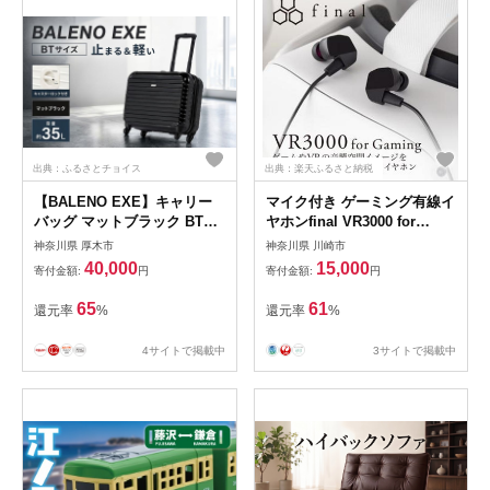
出典：ふるさとチョイス
出典：楽天ふるさと納税
【BALENO EXE】キャリー
マイク付き ゲーミング有線イ
バッグ マットブラック BTサ
ヤホンfinal VR3000 for
イズ（容量約35L）
Gaming
神奈川県 厚木市
神奈川県 川崎市
40,000
15,000
寄付金額:
円
寄付金額:
円
65
61
還元率
%
還元率
%
4サイトで掲載中
3サイトで掲載中