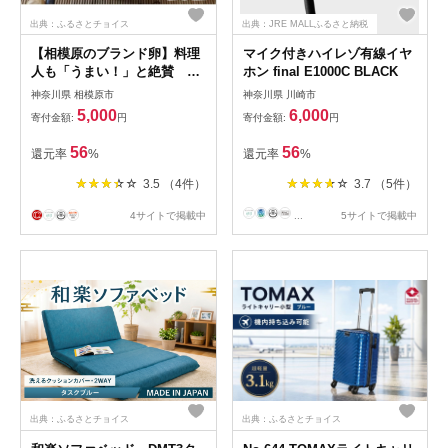
出典：ふるさとチョイス
出典：JRE MALLふるさと納税
【相模原のブランド卵】料理
マイク付きハイレゾ有線イヤ
人も「うまい！」と絶賛 昔
ホン final E1000C BLACK
の味たまご20個入り
神奈川県 相模原市
神奈川県 川崎市
5,000
6,000
寄付金額:
円
寄付金額:
円
56
56
還元率
%
還元率
%
3.5 （4件）
3.7 （5件）
4サイトで掲載中
...
5サイトで掲載中
出典：ふるさとチョイス
出典：ふるさとチョイス