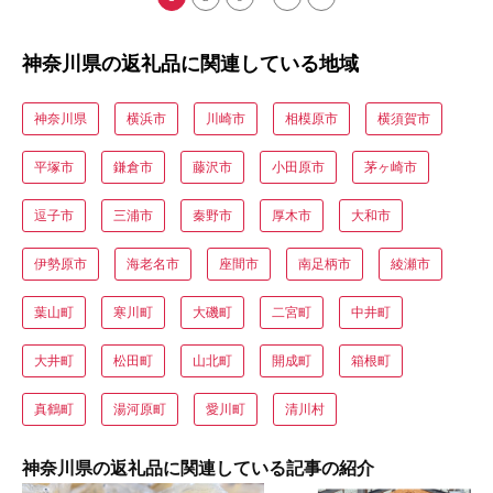
神奈川県の返礼品に関連している地域
神奈川県
横浜市
川崎市
相模原市
横須賀市
平塚市
鎌倉市
藤沢市
小田原市
茅ヶ崎市
逗子市
三浦市
秦野市
厚木市
大和市
伊勢原市
海老名市
座間市
南足柄市
綾瀬市
葉山町
寒川町
大磯町
二宮町
中井町
大井町
松田町
山北町
開成町
箱根町
真鶴町
湯河原町
愛川町
清川村
神奈川県の返礼品に関連している記事の紹介