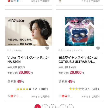
...
6サイトで掲載中
1サイトで掲載中
出典：ふるなび
出典：ふるさとチョイス
Victor ワイヤレスヘッドホン
完全ワイヤレスイヤホン ag
HA-S99N
COTSUBU ULTRAMAN
ZERO Version
神奈川県 横浜市
神奈川県 川崎市
30,000
20,000
寄付金額:
円
寄付金額:
円
49
49
還元率
%
還元率
%
4.2 （18件）
3.5 （3件）
...
5サイトで掲載中
...
6サイトで掲載中
...
1
2
3
›
››