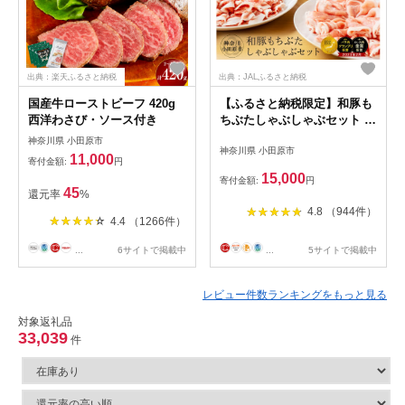
出典：楽天ふるさと納税
出典：JALふるさと納税
国産牛ローストビーフ 420g
【ふるさと納税限定】和豚も
西洋わさび・ソース付き
ちぶたしゃぶしゃぶセット 合
計1.2kg（ロース バラ 肩ロー
神奈川県 小田原市
神奈川県 小田原市
ス）ふるさと納税 【小分け
11,000
寄付金額:
円
豚肉 ポーク 豚しゃぶ しゃぶ
15,000
寄付金額:
円
しゃぶ肉 冷凍 和豚もちぶた
45
還元率
%
こだわりの豚肉 おいしい豚
4.8 （944件）
贈り物 贈答品 ご褒美 神奈川
4.4 （1266件）
県 小田原市 】
...
6サイトで掲載中
...
5サイトで掲載中
レビュー件数ランキングをもっと見る
対象返礼品
33,039
件