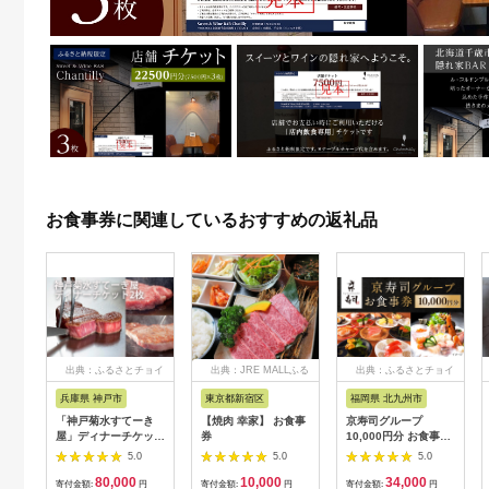
お食事券に関連しているおすすめの返礼品
出典：ふるさとチョイ
出典：JRE MALLふる
出典：ふるさとチョイ
ス
さと納税
ス
兵庫県 神戸市
東京都新宿区
福岡県 北九州市
「神戸菊水すてーき
【焼肉 幸家】 お食事
京寿司グループ
屋」ディナーチケット
券
10,000円分 お食事券
（2枚）
1000円×10枚 食事チ
5.0
5.0
5.0
ケット チケット 寿司
80,000
10,000
34,000
福岡県 北九州市
寄付金額:
円
寄付金額:
円
寄付金額:
円