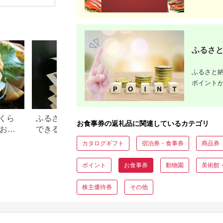
場券 優待券 チケット
ホテル 竹園芦屋 宿泊
素泊まり 朝食付き 1
泊2食付き サウナ付き
大浴場 レストラン カ
フェ 食事 ランチ ディ
ナー】
ふるさと
ふるさと納
ポイント
くら
ふるさと納税で15万円寄付
【2026年】ふるさ
お食事券の返礼品に関連しているカテゴリ
？おす
できる年収は？家電などお
100万円の寄付で
すすめ返礼品も
すすめ返礼品！
カタログギフト
宿泊券・食事券
商品券
ポイント
お食事券
動物園
美術館
株主優待券
その他