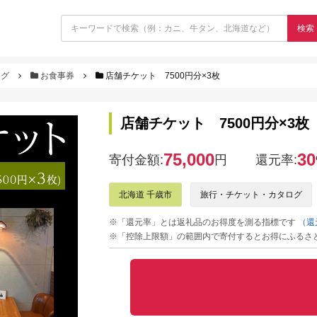
検索
ログ
お食事券
店舗チケット 7500円分×3枚
店舗チケット 7500円分×3枚
75,000
30
寄付金額:
円
還元率:
北海道 千歳市
旅行・チケット・カタログ
※「還元率」とは返礼品のお得度を測る指標です
（還
※「控除上限額」の範囲内で寄付するとお得にふるさ