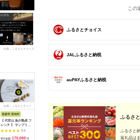
この
ふるさとチョイス
出典：ふるさとチョイス
JALふるさと納税
auPAYふるさと納税
出典：ふるさとチョイ
出典：ふるさとチョイ
出典：ふるさとチョイ
出典：ふ
ス
ス
ス
愛媛県 愛南町
兵庫県 芦屋市
石川県 金沢市
京都 府久
ふるさと
【 代官山 魚介熟成 フ
【ふるさと納税】「ホ
料亭金城樓のお食事券
『多来多
レンチ 】 サンプリシ
テル竹園芦屋」ご宿泊
(ペア）
肉コース
テ 「 愛南町 ディナー
・ ご飲食券 20000円
名様分【11
ふるさと
5.0
5.0
5.0
コース 」 食事券 2名
分 (1000円×20枚)
返礼品は
170,000
67,000
100,000
7
様分
【宿泊券 お食事券 入
寄付金額:
円
寄付金額:
円
寄付金額:
円
寄付金額: