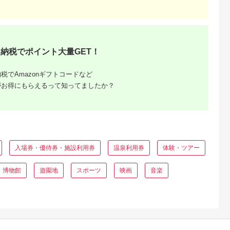
ペア チケット 食事券
レストラン 東京キュ
イジーヌ フランス料
理 東京 墨田区
納税でポイント大量GET！
税でAmazonギフトコードなど
がお得にもらえるって知ってましたか？
と納税
もらえるお
入場券・優待券・施設利用券
温泉利用券
体験・ツアー
・博物館
遊園地
スポーツ
映画
音楽