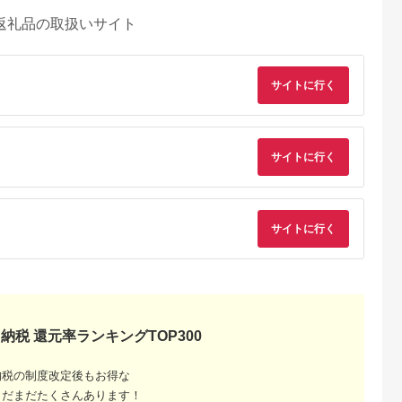
返礼品の取扱いサイト
サイトに行く
サイトに行く
サイトに行く
るさとチョイ
出典：ふるさとプレミ
出典：ふるさとチョイ
出典：ふるさとチョ
ス
アム
ス
御山町
東京都墨田区
東京都渋谷区
兵庫県 神戸市
納税 還元率ランキングTOP300
来』の特撰牛
東京スカイツリー ラ
お花屋さんのカフェ
「ホテル ラ・スイー
お食事券 4
ンチ 雅 コース ペアチ
ランチセットご利用券
ト神戸ハーバーラン
31614】
ケット 有効期間6ヶ月
ド」レストランディ
納税の制度改定後もお得な
5.0
5.0
5.0
5.0
Sky Restaurant 634
ー券
まだまだたくさんあります！
2,000
75,000
7,000
100,000
スカイツリー 入場券
円
寄付金額:
円
寄付金額:
円
寄付金額:
円