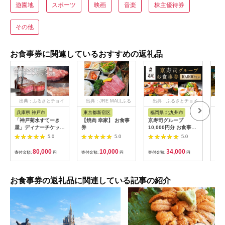
遊園地
スポーツ
映画
音楽
株主優待券
その他
お食事券に関連しているおすすめの返礼品
出典：ふるさとチョイ
出典：JRE MALLふる
出典：ふるさとチョイ
出
ス
さと納税
ス
兵庫県 神戸市
東京都新宿区
福岡県 北九州市
兵
「神戸菊水すてーき
【焼肉 幸家】 お食事
京寿司グループ
【ふ
屋」ディナーチケット
券
10,000円分 お食事券
テル
（2枚）
1000円×10枚 食事チ
・ 
5.0
5.0
5.0
ケット チケット 寿司
分 (
福岡県 北九州市
【宿
80,000
10,000
34,000
寄付金額:
円
寄付金額:
円
寄付金額:
円
寄付
場券
ホテ
素泊
泊2
お食事券の返礼品に関連している記事の紹介
大浴
フェ
ナー