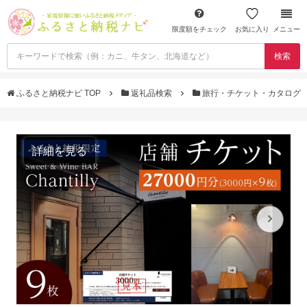
限度額をチェック
お気に入り
メニュー
検索
ふるさと納税ナビ TOP
返礼品検索
旅行・チケット・カタログ
詳細を見る