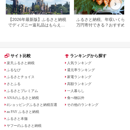
【2026年最新版】ふるさと納税
ふるさと納税、年収いくらで3
でディズニー返礼品はもらえ
万円寄付できる？おすすめ返
る？ホテル・チケット・公式グ
品も紹介
ッズを徹底解説
サイト比較
ランキングから探す
楽天ふるさと納税
人気ランキング
ふるなび
還元率ランキング
ふるさとチョイス
家電ランキング
さとふる
高額ランキング
ふるさとプレミアム
一人暮らし
ANAのふるさと納税
食べ物以外
dショッピングふるさと納税百選
その他のランキング
au PAY ふるさと納税
ふるさと本舗
ヤフーのふるさと納税