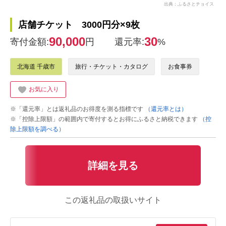
出典：ふるさとチョイス
店舗チケット 3000円分×9枚
90,000
30
寄付金額:
円
還元率:
%
北海道 千歳市
旅行・チケット・カタログ
お食事券
お気に入り
※「還元率」とは返礼品のお得度を測る指標です
（還元率とは）
※「控除上限額」の範囲内で寄付するとお得にふるさと納税できます
（控
除上限額を調べる）
詳細を見る
この返礼品の取扱いサイト