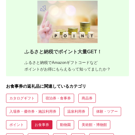
ふるさと納税でポイント大量GET！
ふるさと納税でAmazonギフトコードなど
ポイントがお得にもらえるって知ってましたか？
お食事券の返礼品に関連しているカテゴリ
カタログギフト
宿泊券・食事券
商品券
入場券・優待券・施設利用券
温泉利用券
体験・ツアー
ポイント
お食事券
動物園
美術館・博物館