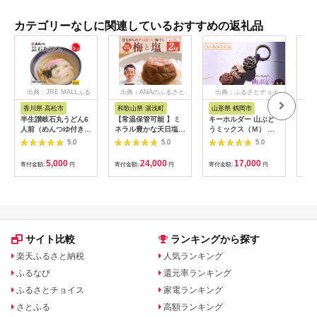
カテゴリーなしに関連しているおすすめの返礼品
出典：JRE MALLふる
出典：ANAのふるさと
出典：ふるさとチョイ
出
さと納税
納税
ス
香川県 高松市
和歌山県 湯浅町
山形県 鶴岡市
佐
半生讃岐石丸うどん6
【常温保管可能 】ミ
キーホルダー 山ぶど
【伊
人前（めんつゆ付き）
ネラル豊かな天日塩だ
うミックス（Ｍ） 山
ース
麺300g×2袋
けで漬けた無添加梅干
形県鶴岡市 アトリエ
5.0
5.0
5.0
し2kg 梅ボーイズ｜
かおる | 山葡萄 雑貨
南高梅
キーホルダー ギフト
5,000
24,000
17,000
寄付金額:
円
寄付金額:
円
寄付金額:
円
寄付
B201_EP6024
贈り物 お取り寄せ 返
礼品
サイト比較
ランキングから探す
楽天ふるさと納税
人気ランキング
ふるなび
還元率ランキング
ふるさとチョイス
家電ランキング
さとふる
高額ランキング