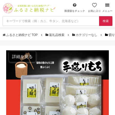
限度額をチェック
お気に入り
メニュー
検索
ふるさと納税ナビ TOP
返礼品検索
カテゴリーなし
切り
詳細を見る