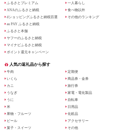
ふるさとプレミアム
一人暮らし
ANAのふるさと納税
食べ物以外
dショッピングふるさと納税百選
その他のランキング
au PAY ふるさと納税
ふるさと本舗
ヤフーのふるさと納税
マイナビふるさと納税
ポイント還元キャンペーン
人気の返礼品から探す
牛肉
定期便
いくら
商品券・金券
カニ
旅行券
うなぎ
家電・電化製品
うに
自転車
米
日用品
果物・フルーツ
化粧品
ビール
アクセサリー
菓子・スイーツ
その他