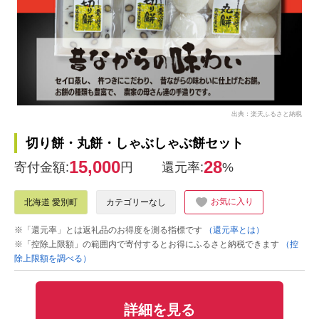
出典：楽天ふるさと納税
切り餅・丸餅・しゃぶしゃぶ餅セット
15,000
28
寄付金額:
円
還元率:
%
お気に入り
北海道 愛別町
カテゴリーなし
※「還元率」とは返礼品のお得度を測る指標です
（還元率とは）
※「控除上限額」の範囲内で寄付するとお得にふるさと納税できます
（控
除上限額を調べる）
詳細を見る