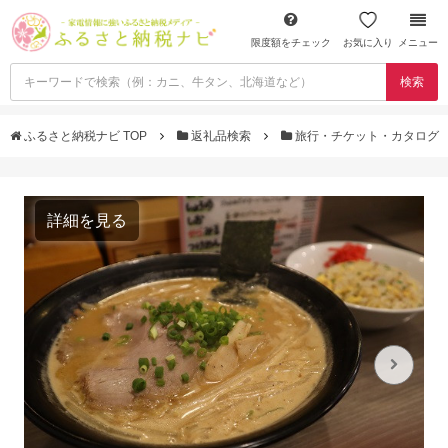
限度額をチェック
お気に入り
メニュー
検索
ふるさと納税ナビ TOP
返礼品検索
旅行・チケット・カタログ
詳細を見る