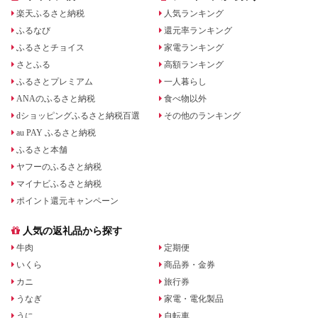
楽天ふるさと納税
人気ランキング
ふるなび
還元率ランキング
ふるさとチョイス
家電ランキング
さとふる
高額ランキング
ふるさとプレミアム
一人暮らし
ANAのふるさと納税
食べ物以外
dショッピングふるさと納税百選
その他のランキング
au PAY ふるさと納税
ふるさと本舗
ヤフーのふるさと納税
マイナビふるさと納税
ポイント還元キャンペーン
人気の返礼品から探す
牛肉
定期便
いくら
商品券・金券
カニ
旅行券
うなぎ
家電・電化製品
うに
自転車