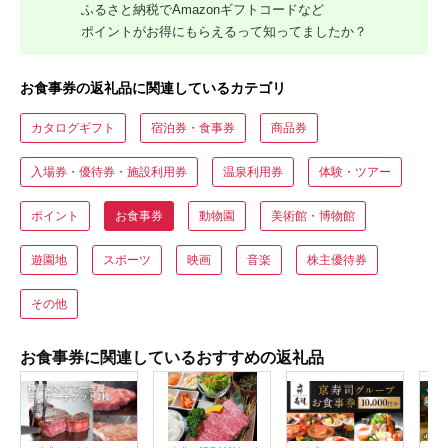
ふるさと納税でAmazonギフトコードなど
ポイントがお得にもらえるって知ってましたか？
お食事券の返礼品に関連しているカテゴリ
カタログギフト
宿泊券・食事券
商品券
入場券・優待券・施設利用券
温泉利用券
体験・ツアー
ポイント
お食事券
動物園
美術館・博物館
遊園地
スポーツ
映画
音楽
株主優待券
その他
お食事券に関連しているおすすめの返礼品