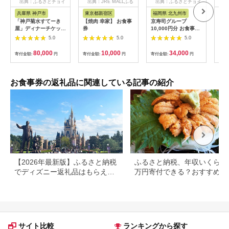
出典：ふるさとチョイ
出典：JRE MALLふる
出典：ふるさとチョイ
出
ス
さと納税
ス
兵庫県 神戸市
東京都新宿区
福岡県 北九州市
兵
「神戸菊水すてーき
【焼肉 幸家】 お食事
京寿司グループ
【ふ
屋」ディナーチケット
券
10,000円分 お食事券
テル
（2枚）
1000円×10枚 食事チ
・ 
5.0
5.0
5.0
ケット チケット 寿司
分 (
福岡県 北九州市
【宿
80,000
10,000
34,000
寄付金額:
円
寄付金額:
円
寄付金額:
円
寄付
場券
ホテ
素泊
泊2
お食事券の返礼品に関連している記事の紹介
大浴
フェ
ナー
【2026年最新版】ふるさと納税
ふるさと納税、年収いくらで3
でディズニー返礼品はもらえ
万円寄付できる？おすすめ返
る？ホテル・チケット・公式グ
品も紹介
ッズを徹底解説
サイト比較
ランキングから探す