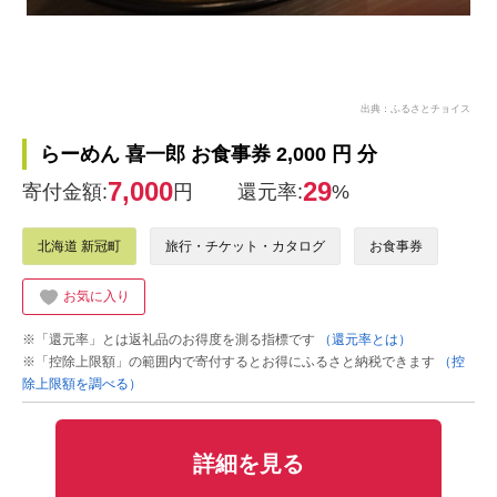
出典：ふるさとチョイス
らーめん 喜一郎 お食事券 2,000 円 分
7,000
29
寄付金額:
円
還元率:
%
北海道 新冠町
旅行・チケット・カタログ
お食事券
お気に入り
※「還元率」とは返礼品のお得度を測る指標です
（還元率とは）
※「控除上限額」の範囲内で寄付するとお得にふるさと納税できます
（控
除上限額を調べる）
詳細を見る