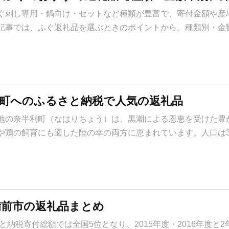
ぐ刺し専用・鍋向け・セットなど種類が豊富で、寄付金額や産
記事では、ふぐ返礼品を選ぶときのポイントから、種類別・金
利町へのふるさと納税で人気の返礼品
地の奈半利町（なはりちょう）は、黒潮による恩恵を受けた豊
鶏の飼育にも適した陸の幸の両方に恵まれています。人口は3,
備前市の返礼品まとめ
と納税寄付総額では全国5位となり、2015年度・2016年度と