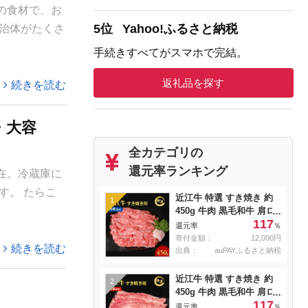
の食材で、お
5位
Yahoo!ふるさと納税
治体がたくさ
手続きすべてがスマホで完結。
返礼品を探す
続きを読む
・大容
全カテゴリの
還元率ランキング
在。冷蔵庫に
す。 たらこ
近江牛 特選 すき焼き 約
1
450g 牛肉 黒毛和牛 肩ロ
117
ース モモ すきやき すき
還元率
％
焼き肉 すき焼き用 肉 お
寄付金額：
12,000円
続きを読む
肉 牛 和牛 納期 最長3カ月
出典：
auPAYふるさと納税
冷蔵
近江牛 特選 すき焼き 約
2
450g 牛肉 黒毛和牛 肩ロ
117
ース モモ すきやき すき
還元率
％