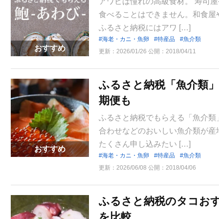
アワビは憧れの高級食材。 寿司
食べることはできません。和食屋
ふるさと納税にはアワ […]
海老・カニ・魚卵
特産品
魚介類
おすすめ
更新：
2026/01/26
公開：
2018/04/11
ふるさと納税「魚介類
期便も
ふるさと納税でもらえる「魚介類
合わせなどのおいしい魚介類が産
たくさん申し込みたい […]
おすすめ
海老・カニ・魚卵
特産品
魚介類
更新：
2026/06/08
公開：
2018/04/06
ふるさと納税のタコおす
を比較