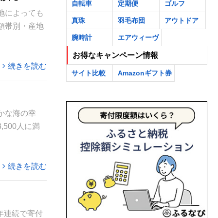
自転車
定期便
ゴルフ
地によっても
真珠
羽毛布団
アウトドア
額帯別・産地
腕時計
エアウィーヴ
お得なキャンペーン情報
続きを読む
サイト比較
Amazonギフト券
かな海の幸
500人に満
続きを読む
2年連続で寄付