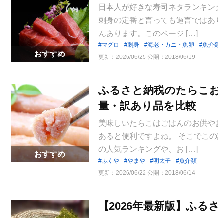
日本人が好きな寿司ネタランキン
刺身の定番と言っても過言ではあ
んあります。このページ […]
マグロ
刺身
海老・カニ・魚卵
魚介
おすすめ
更新：
2026/06/25
公開：
2018/06/19
ふるさと納税のたらこお
量・訳あり品を比較
美味しいたらこはごはんのお供や
あると便利ですよね。 そこでこ
の人気ランキングや、お […]
おすすめ
ふくや
やまや
明太子
魚介類
更新：
2026/06/22
公開：
2018/06/14
【2026年最新版】ふ