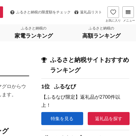
ふるさと納税の
限度額をチェック
返礼品リスト
お気に入り
メニュー
ふるさと納税の
ふるさと納税の
家電ランキング
高額ランキング
ふるさと納税サイトおすすめ
ランキング
1位
ふるなび
マグロからウ
します。
【ふるなび限定】返礼品が2700件以
上！
特集を見る
返礼品を探す
ング