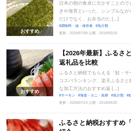
日本の朝の食卓に欠かすことので
きや海苔といった、シンプルなが
だけでなく、お弁当のた […]
調味料・油・保存食
魚介類
おすすめ
更新：
2026/07/09
公開：
2018/05/16
【2026年最新】ふる
返礼品を比較
ふるさと納税でもらえる「鮭・サ
コスパランキング、楽天ふるさと
な加工方法のおすすめ返 […]
おすすめ
サーモン
海老・カニ・魚卵
魚介類
更新：
2026/07/13
公開：
2018/04/26
ふるさと納税おすすめ