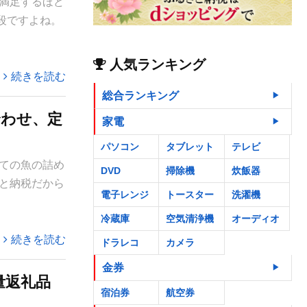
満足するほど
段ですよね。
人気ランキング
続きを読む
総合ランキング
合わせ、定
家電
パソコン
タブレット
テレビ
ての魚の詰め
DVD
掃除機
炊飯器
と納税だから
電子レンジ
トースター
洗濯機
冷蔵庫
空気清浄機
オーディオ
続きを読む
ドラレコ
カメラ
金券
量返礼品
宿泊券
航空券