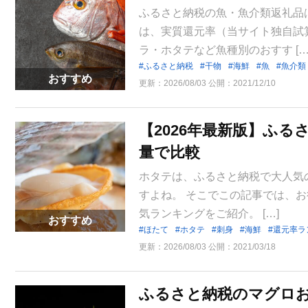
ふるさと納税の魚・魚介類返礼品
は、実質還元率（当サイト独自試
ラ・ホタテなど魚種別のおすす […
ふるさと納税
干物
海鮮
魚
魚介類
おすすめ
更新：
2026/08/03
公開：
2021/12/10
【2026年最新版】ふ
量で比較
ホタテは、ふるさと納税で大人気
すよね。 そこでこの記事では、
気ランキングをご紹介。 […]
おすすめ
ほたて
ホタテ
刺身
海鮮
還元率ラ
更新：
2026/08/03
公開：
2021/03/18
ふるさと納税のマグロお