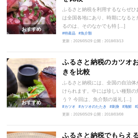
ふるさと納税を利用するならぜひ
は全国各地にあり、時期になると
るのは、そのなかでも特 […]
おすすめ
特産品
魚介類
更新：
2026/05/29
公開：
2018/03/13
ふるさと納税のカツオお
きを比較
ふるさと納税には、全国の自治体
けられます。中には珍しい種類の
う？ 今回は、魚介類の返礼 […]
おすすめ
カツオ
カツオのたたき
刺身
海鮮
更新：
2026/05/29
公開：
2018/03/08
ふるさと納税でもらえ