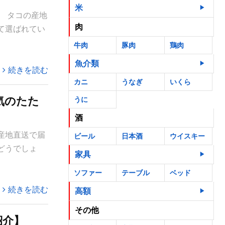
米
 タコの産地
肉
て選ばれてい
牛肉
豚肉
鶏肉
魚介類
続きを読む
カニ
うなぎ
いくら
気のたた
うに
酒
産地直送で届
ビール
日本酒
ウイスキー
どうでしょ
家具
ソファー
テーブル
ベッド
続きを読む
高額
その他
紹介】