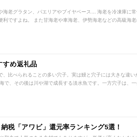
や海老グラタン、パエリアやブイヤベース… 海老を冷凍庫に常
便利ですよね。 また甘海老や車海老、伊勢海老などの高級海老
すすめ返礼品
で、比べられることの多い穴子。実は鰻と穴子には大きな違い
は海で、その後は川や湖で成長する淡水魚です。一方穴子は、一
さと納税「アワビ」還元率ランキング5選！