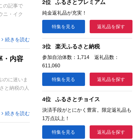
2位
ふるさとプレミアム
この記事で
純金返礼品が充実！
ウニ・イク
特集を見る
返礼品を探す
続きを読む
3位
楽天ふるさと納税
参加自治体数：1,714 返礼品数：
率・内容
611,060
特集を見る
返礼品を探す
ぶのに迷いま
さと納税の人
4位
ふるさとチョイス
決済手段がとにかく豊富。限定返礼品も
続きを読む
1万点以上！
特集を見る
返礼品を探す