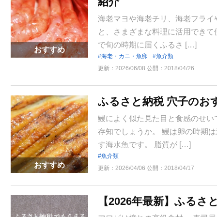
紹介
海老マヨや海老チリ、海老フライ
と、さまざまな料理に活用できて
で旬の時期に届くふるさ […]
おすすめ
海老・カニ・魚卵
魚介類
更新：
2026/06/08
公開：
2018/04/26
ふるさと納税 穴子のお
鰻によく似た見た目と食感のせい
存知でしょうか。 鰻は卵の時期
す海水魚です。 脂質が […]
魚介類
おすすめ
更新：
2026/04/06
公開：
2018/04/17
【2026年最新】ふる