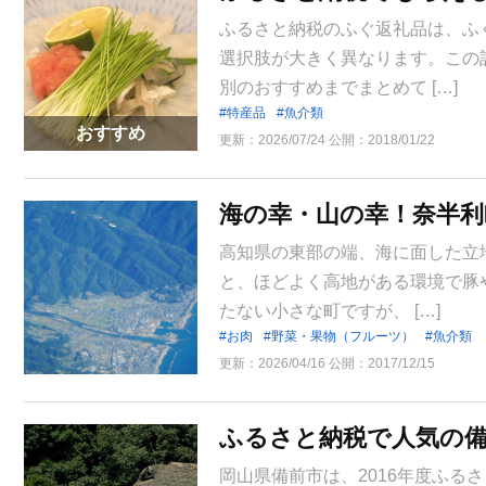
ふるさと納税のふぐ返礼品は、ふ
選択肢が大きく異なります。この
別のおすすめまでまとめて […]
特産品
魚介類
おすすめ
更新：
2026/07/24
公開：
2018/01/22
海の幸・山の幸！奈半
高知県の東部の端、海に面した立
と、ほどよく高地がある環境で豚や
たない小さな町ですが、 […]
お肉
野菜・果物（フルーツ）
魚介類
更新：
2026/04/16
公開：
2017/12/15
ふるさと納税で人気の
岡山県備前市は、2016年度ふるさ