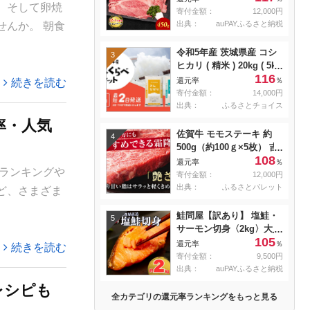
。そして卵焼
焼き肉 すき焼き用 肉 お
寄付金額：
12,000円
肉 牛 和牛 納期 最長3カ月
出典：
auPAYふるさと納税
んか。 朝食
冷蔵
令和5年産 茨城県産 コシ
3
ヒカリ ( 精米 ) 20kg ( 5kg
116
× 4袋 )
還元率
％
続きを読む
寄付金額：
14,000円
出典：
ふるさとチョイス
率・人気
佐賀牛 モモステーキ 約
4
500g（約100ｇ×5枚） 吉
108
野ヶ里町 [FDB057]
還元率
％
ランキングや
寄付金額：
12,000円
出典：
ふるさとパレット
ど、さまざま
鮭問屋【訳あり】 塩鮭・
5
サーモン切身〈2kg〉大人
105
気 鮭 切り身 家計応援 不
還元率
％
続きを読む
揃い 鮭問屋直送
寄付金額：
9,500円
【MS03】
出典：
auPAYふるさと納税
レシピも
全カテゴリの還元率ランキングをもっと見る