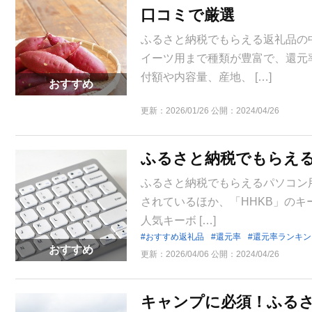
口コミで厳選
ふるさと納税でもらえる返礼品の
イーツ用まで種類が豊富で、還元
付額や内容量、産地、 […]
おすすめ
更新：
2026/01/26
公開：
2024/04/26
ふるさと納税でもらえる
ふるさと納税でもらえるパソコン用
されているほか、「HHKB」のキ
人気キーボ […]
おすすめ返礼品
還元率
還元率ランキン
おすすめ
更新：
2026/04/06
公開：
2024/04/26
キャンプに必須！ふる