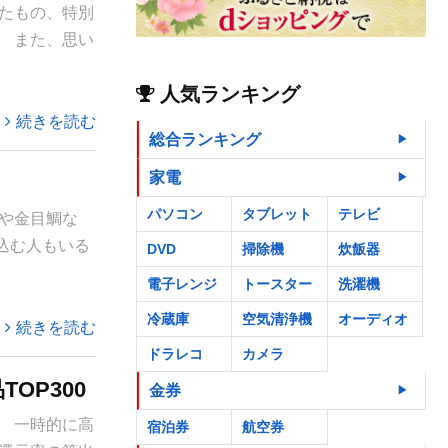
たもの、特別
 また、思い
人気ランキング
続きを読む
総合ランキング
家電
パソコン
タブレット
テレビ
や金目鯛な
込む人もいる
DVD
掃除機
炊飯器
電子レンジ
トースター
洗濯機
冷蔵庫
空気清浄機
オーディオ
続きを読む
ドラレコ
カメラ
OP300
金券
 一時的に高
宿泊券
航空券