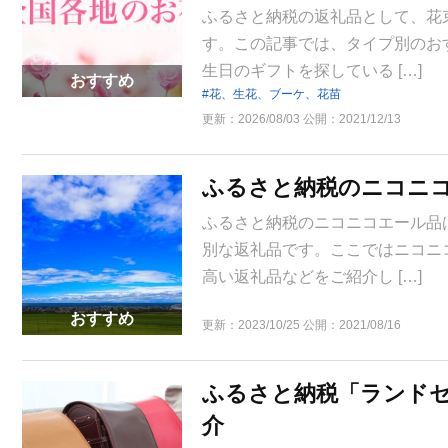
ふるさと納税の返礼品として、花
す。この記事では、タイプ別のお
生日のギフトを探している […]
おすすめ
花、生花、ブーケ、花苗
更新：
2026/08/03
公開：
2021/12/13
ふるさと納税のニコニ
ふるさと納税のニコニコエール品
別な返礼品です。ここではニコニ
高い返礼品などをご紹介し […]
おすすめ
更新：
2023/10/25
公開：
2021/08/16
ふるさと納税「ランド
介