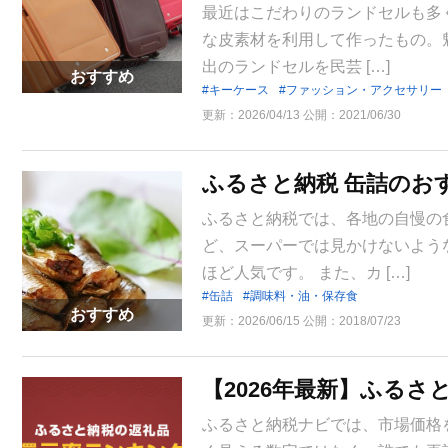
最近はこだわりのランドセルも多
な皮素材を利用して作ったもの。
出のランドセルを民芸 […]
おすすめ
キーケース
ファッション・アクセサリー
更新：
2026/04/13
公開：
2021/06/30
ふるさと納税 缶詰のお
ふるさと納税では、各地の自慢の
ど、スーパーでは見かけないよう
ほど人気です。 また、カ […]
缶詰
調味料・油・保存食
おすすめ
更新：
2026/06/15
公開：
2018/07/23
【2026年最新】ふるさ
ふるさと納税ナビでは、市場価格