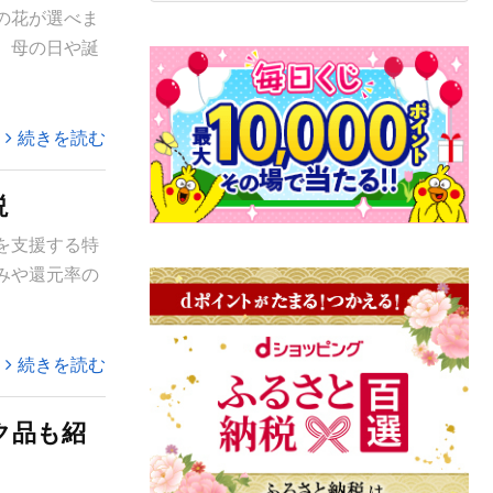
の花が選べま
。母の日や誕
続きを読む
説
を支援する特
みや還元率の
続きを読む
ク品も紹