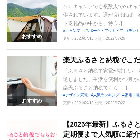
ソロキャンプでも複数人でのキャ
供されています。運が良ければ、
ト返礼品の中から、特 […]
キャンプ
スポーツ・アウトドア
テント
おすすめ
更新：
2023/07/13
公開：
2022/07/29
楽天ふるさと納税でこ
「ふるさと納税で家電が欲しい」
選しました。生活を便利かつ豊か
楽天ふるさと納税でもら […]
デザイン家電
人気ランキング
家電（電
おすすめ
更新：
2024/09/18
公開：
2022/07/22
【2026年最新】ふる
定期便まで人気順に紹介