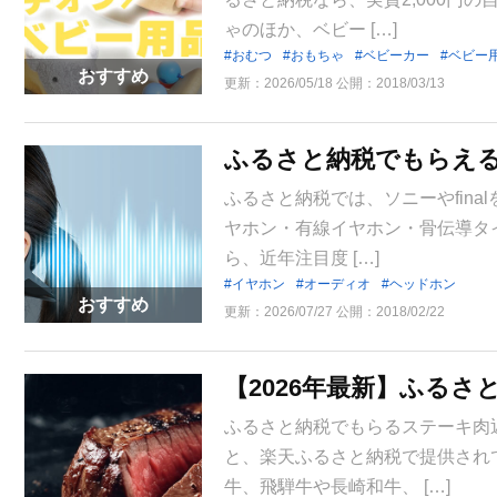
ゃのほか、ベビー […]
おむつ
おもちゃ
ベビーカー
ベビー
おすすめ
更新：
2026/05/18
公開：
2018/03/13
ふるさと納税でもらえる
ふるさと納税では、ソニーやfin
ヤホン・有線イヤホン・骨伝導タイ
ら、近年注目度 […]
イヤホン
オーディオ
ヘッドホン
おすすめ
更新：
2026/07/27
公開：
2018/02/22
【2026年最新】ふる
ふるさと納税でもらるステーキ肉
と、楽天ふるさと納税で提供され
牛、飛騨牛や長崎和牛、 […]