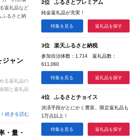
2位
ふるさとプレミアム
える返礼品など
純金返礼品が充実！
もふるさと納
特集を見る
返礼品を探す
3位
楽天ふるさと納税
参加自治体数：1,714 返礼品数：
をジャン
611,060
特集を見る
返礼品を探す
める返礼品の
金額と返礼品
4位
ふるさとチョイス
決済手段がとにかく豊富。限定返礼品も
続きを読む
1万点以上！
特集を見る
返礼品を探す
率・量・