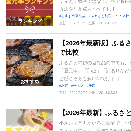
く見える数字ではなく、誰でも再
方法や注意点もすべて […]
おすすめ返礼品
ふるさと納税サイト比較
ランキング
更新：
2026/08/06
公開：
2018/05/29
【2026年最新版】ふ
で比較
ふるさと納税の返礼品の中でも、
「還元率」「部位」「訳ありかど
と感じる方も多いのでは […]
おすすめ
お肉
牛タン
牛肉
更新：
2026/07/09
公開：
2018/05/08
【2026年最新】ふる
小さい子どもがいるご家庭で「少
るさと納税なら、実質2,000円