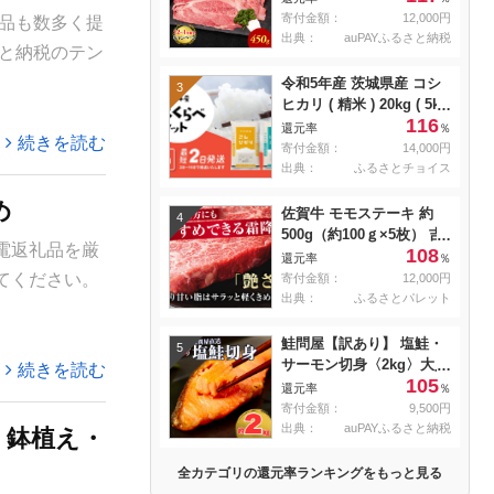
焼き肉 すき焼き用 肉 お
寄付金額：
12,000円
品も数多く提
肉 牛 和牛 納期 最長3カ月
出典：
auPAYふるさと納税
と納税のテン
冷蔵
令和5年産 茨城県産 コシ
3
ヒカリ ( 精米 ) 20kg ( 5kg
116
× 4袋 )
還元率
％
続きを読む
寄付金額：
14,000円
出典：
ふるさとチョイス
め
佐賀牛 モモステーキ 約
4
500g（約100ｇ×5枚） 吉
電返礼品を厳
108
野ヶ里町 [FDB057]
還元率
％
てください。
寄付金額：
12,000円
出典：
ふるさとパレット
鮭問屋【訳あり】 塩鮭・
5
サーモン切身〈2kg〉大人
続きを読む
105
気 鮭 切り身 家計応援 不
還元率
％
揃い 鮭問屋直送
寄付金額：
9,500円
【MS03】
出典：
auPAYふるさと納税
・鉢植え・
全カテゴリの還元率ランキングをもっと見る