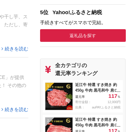
5位
Yahoo!ふるさと納税
や干し芋、ス
手続きすべてがスマホで完結。
 ただし、寄
返礼品を探す
続きを読む
全カテゴリの
還元率ランキング
CE」が提供
近江牛 特選 すき焼き 約
た！ その他の
1
450g 牛肉 黒毛和牛 肩ロ
117
ース モモ すきやき すき
還元率
％
焼き肉 すき焼き用 肉 お
寄付金額：
12,000円
肉 牛 和牛 納期 最長3カ月
出典：
auPAYふるさと納税
続きを読む
冷蔵
近江牛 特選 すき焼き 約
2
450g 牛肉 黒毛和牛 肩ロ
117
ース モモ すきやき すき
還元率
％