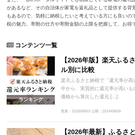
があるなど、その自治体が家電を返礼品として提供する背景
もあるので、気軽に納税したいと考えている方にも良いの
税の魅力。寄附の仕方や寄附金額の上限を把握して、お得
コンテンツ一覧
【2026年版】楽天ふ
ル別に比較
楽天ふるさと納税で「還元率が高
中から、実質的に還元率が高いも
価格から算出した還元 […]
ランキング
更新：
2026/08/03
公開：
2024/09/09
【2026年最新】ふる