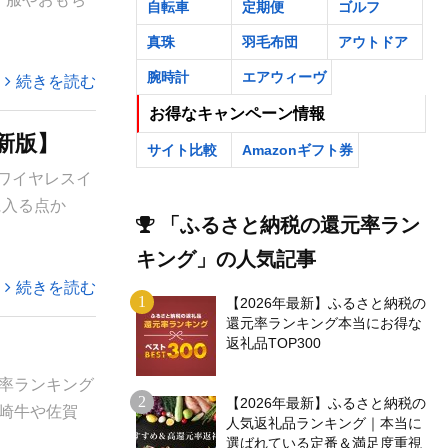
自転車
定期便
ゴルフ
真珠
羽毛布団
アウトドア
腕時計
エアウィーヴ
続きを読む
お得なキャンペーン情報
新版】
サイト比較
Amazonギフト券
 ワイヤレスイ
に入る点か
「ふるさと納税の還元率ラン
キング」の人気記事
続きを読む
【2026年最新】ふるさと納税の
還元率ランキング本当にお得な
返礼品TOP300
率ランキング
【2026年最新】ふるさと納税の
崎牛や佐賀
人気返礼品ランキング｜本当に
選ばれている定番＆満足度重視