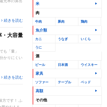
還元率の算出
米
肉
続きを読む
牛肉
豚肉
鶏肉
魚介類
率・大容量
カニ
うなぎ
いくら
うに
でも「量」
酒
分かりにくい
ビール
日本酒
ウイスキー
家具
続きを読む
ソファー
テーブル
ベッド
高額
その他
方です！ ふ
ー服やおもち