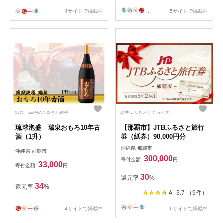
4サイトで掲載中
...
5サイトで掲載中
出典：auPAYふるさと納税
出典：ふるさとチョイス
琉球泡盛 瑞泉おもろ10年古
【那覇市】JTBふるさと旅行
酒（1升）
券（紙券）90,000円分
沖縄県 那覇市
沖縄県 那覇市
300,000
寄付金額:
円
33,000
寄付金額:
円
30
還元率
%
34
還元率
%
3.7 （9件）
4サイトで掲載中
...
6サイトで掲載中