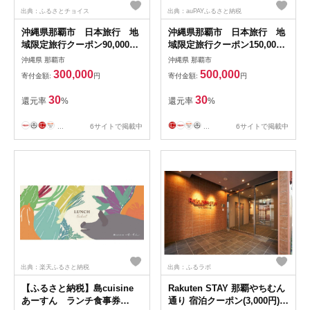
出典：ふるさとチョイス
出典：auPAYふるさと納税
沖縄県那覇市 日本旅行 地
沖縄県那覇市 日本旅行 地
域限定旅行クーポン90,000円
域限定旅行クーポン150,000
分
円分
沖縄県 那覇市
沖縄県 那覇市
300,000
500,000
寄付金額:
円
寄付金額:
円
30
30
還元率
%
還元率
%
...
6サイトで掲載中
...
6サイトで掲載中
出典：楽天ふるさと納税
出典：ふるラボ
【ふるさと納税】島cuisine
Rakuten STAY 那覇やちむん
あーすん ランチ食事券
通り 宿泊クーポン(3,000円)