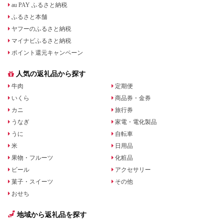
au PAY ふるさと納税
ふるさと本舗
ヤフーのふるさと納税
マイナビふるさと納税
ポイント還元キャンペーン
人気の返礼品から探す
牛肉
定期便
いくら
商品券・金券
カニ
旅行券
うなぎ
家電・電化製品
うに
自転車
米
日用品
果物・フルーツ
化粧品
ビール
アクセサリー
菓子・スイーツ
その他
おせち
地域から返礼品を探す