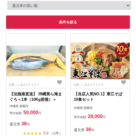
条件を絞る
出典：ふるさとチョイス
出典：ふるさとチョイス
【泊漁港直送】 沖縄美ら海ま
【当店人気NO.1】東江そば
ぐろ＜1本（10Kg前後）＞
10食セット
沖縄県 那覇市
沖縄県 那覇市
50,000
寄付金額:
円
28,000
寄付金額:
円
36
還元率
%
36
還元率
%
5.0 （1件）