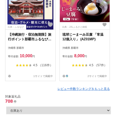
出典：ふるなび
出典：JALふるさと納税
【沖縄旅行・宿泊無期限】旅
琉球じーまーみ豆腐 「常温
行ポイント那覇市ふるなびト
12個入り」 (AZ01MP)
ラベルポイント
沖縄県 那覇市
沖縄県 那覇市
10,000
8,000
寄付金額:
円
寄付金額:
円
4.5 （116件）
4.5 （57件）
1サイトで掲載中
2サイトで掲載中
レビュー件数ランキングをもっと見る
対象返礼品
708
件