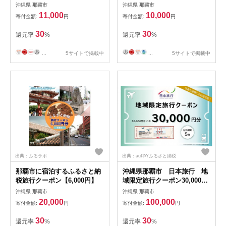
【3,300円相当】
【那覇市】
沖縄県 那覇市
沖縄県 那覇市
11,000
10,000
寄付金額:
円
寄付金額:
円
30
30
還元率
%
還元率
%
...
5サイトで掲載中
...
5サイトで掲載中
出典：ふるラボ
出典：auPAYふるさと納税
那覇市に宿泊するふるさと納
沖縄県那覇市 日本旅行 地
税旅行クーポン【6,000円】
域限定旅行クーポン30,000円
分
沖縄県 那覇市
沖縄県 那覇市
20,000
100,000
寄付金額:
円
寄付金額:
円
30
30
還元率
%
還元率
%