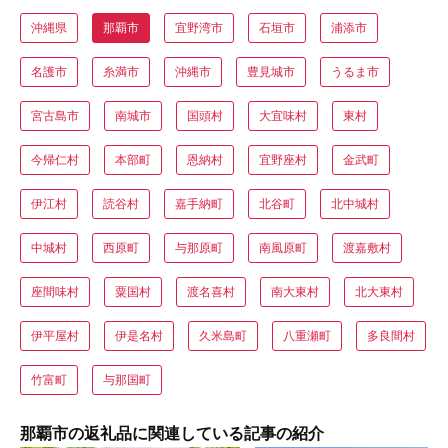
沖縄県
那覇市
宜野湾市
石垣市
浦添市
名護市
糸満市
沖縄市
豊見城市
うるま市
宮古島市
南城市
国頭村
大宜味村
東村
今帰仁村
本部町
恩納村
宜野座村
金武町
伊江村
読谷村
嘉手納町
北谷町
北中城村
中城村
西原町
与那原町
南風原町
渡嘉敷村
座間味村
粟国村
渡名喜村
南大東村
北大東村
伊平屋村
伊是名村
久米島町
八重瀬町
多良間村
竹富町
与那国町
那覇市の返礼品に関連している記事の紹介