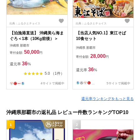
出典：ふるさとチョイス
出典：ふるさとチョイス
【泊漁港直送】 沖縄美ら海ま
【当店人気NO.1】東江そば
ぐろ＜1本（10Kg前後）＞
10食セット
沖縄県 那覇市
沖縄県 那覇市
50,000
寄付金額:
円
28,000
寄付金額:
円
36
還元率
%
36
還元率
%
5.0 （1件）
4サイトで掲載中
...
5サイトで掲載中
還元率ランキングをもっと見る
沖縄県那覇市の返礼品 レビュー件数ランキングTOP10
1
2