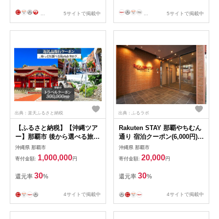
...
5サイトで掲載中
...
5サイトで掲載中
出典：楽天ふるさと納税
出典：ふるラボ
【ふるさと納税】【沖縄ツア
Rakuten STAY 那覇やちむん
ー】那覇市 後から選べる旅行
通り 宿泊クーポン(6,000円)
Webカタログで使える！ 旅行
【那覇市】
沖縄県 那覇市
沖縄県 那覇市
クーポン（300,000円分） 旅
1,000,000
20,000
寄付金額:
円
寄付金額:
円
行券 宿泊券 | 旅行券 宿泊券
宿泊 観光 旅行 ホテル クーポ
30
30
還元率
%
還元率
%
ン チケット 那覇市 沖縄
4サイトで掲載中
4サイトで掲載中