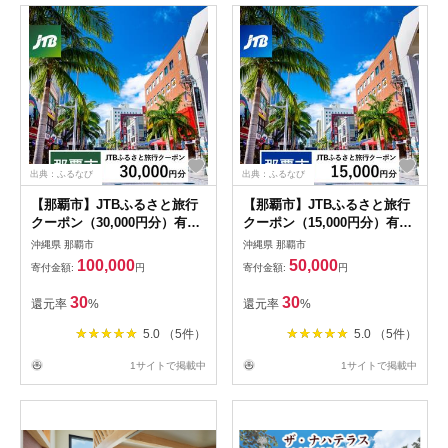
出典：ふるなび
出典：ふるなび
【那覇市】JTBふるさと旅行
【那覇市】JTBふるさと旅行
クーポン（30,000円分）有効
クーポン（15,000円分）有効
期間3年（Eメール発行）｜予
期間3年（Eメール発行）｜予
沖縄県 那覇市
沖縄県 那覇市
約 宿泊 観光 体験 温泉 ホテ
約 宿泊 観光 体験 温泉 ホテ
100,000
50,000
寄付金額:
円
寄付金額:
円
ル 旅館 チケット 子供 子連れ
ル 旅館 チケット 子供 子連れ
カップル 家族 店頭 オンライ
カップル 家族 店頭 オンライ
30
30
還元率
%
還元率
%
ン ネット 電話 沖縄 沖縄
ン ネット 電話 沖縄 沖縄
5.0 （5件）
5.0 （5件）
1サイトで掲載中
1サイトで掲載中