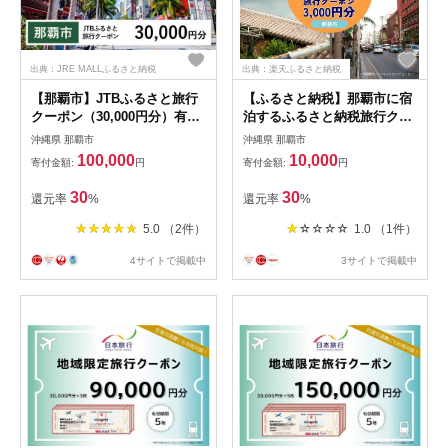
出典：JRE MALLふるさと納税
出典：楽天ふるさと納税
【那覇市】JTBふるさと旅行
【ふるさと納税】那覇市に宿
クーポン（30,000円分）有効
泊するふるさと納税旅行クー
期間3年（Eメール発行）｜旅
ポン【3,000円】 | 沖縄 那覇
沖縄県 那覇市
沖縄県 那覇市
行 トラベル 予約 国内旅行
市 宿泊券 旅行 トラベル 宿
100,000
10,000
寄付金額:
円
寄付金額:
円
JTB 宿泊 観光 体験 旅行券 宿
泊 人気 チケット 観光
泊券 旅行予約 ホテル 旅館 チ
30
30
還元率
%
還元率
%
ケット 子供 子連れ カップル
家族 人気 おすすめ 旅行クー
5.0 （2件）
1.0 （1件）
ポン 店頭 オンライン ネット
予約 電話 有効期間3年
4サイトで掲載中
3サイトで掲載中