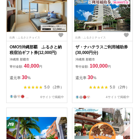
出典：ふるさとチョイス
出典：ふるさとチョイス
OMO5沖縄那覇 ふるさと納
ザ・ナハテラスご利用補助券
税宿泊ギフト券(12,000円)
(30,000円分)
沖縄県 那覇市
沖縄県 那覇市
40,000
100,000
寄付金額:
円
寄付金額:
円
30
30
還元率
%
還元率
%
5.0 （2件）
5.0 （2件）
...
6サイトで掲載中
4サイトで掲載中