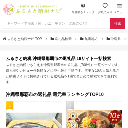
限度額をチェック
お気に入り
メニュー
検索
ふるさと納税ナビ TOP
返礼品検索
九州地方
沖縄県
ふるさと納税 沖縄県那覇市の返礼品 16サイト一括検索
ふるさと納税でもらえる沖縄県那覇市の返礼品（708件）一覧ページです。
還元率やレビュー件数順などに並べ替え可能です。主要な16の人気ふるさ
と納税サイトに掲載されている返礼品を1回でまとめて検索できて便利で
す。
沖縄県那覇市の返礼品 還元率ランキングTOP10
1
2