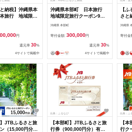
さと納税
出典：ANAのふるさと納税
出典：楽
と納税】沖縄県本
沖縄県本部町 日本旅行
【ふ
本旅行 地域限定
地域限定旅行クーポン9万
さと
ポン3万円分 沖縄
円分 沖縄 観光 アクティビ
本部町
沖縄県 本部町
沖縄県 
クティビティ 美ら
ティ 美ら海水族館 グルメ
泊 宿
00,000
300,000
 グルメ リゾート
リゾートホテル シュノーケ
ーポン
円
寄付金額:
円
寄付金
シュノーケリング
リング エメラルドビーチ
館 フ
30
30
還元率
%
還元率
%
ドビーチ ダイビン
ダイビング カフェ 子連れ
ング 
4サイトで掲載中
4サイトで掲載中
ェ 子連れ カップル
カップル 一人旅 桜祭り ア
んばる
桜祭り アセロラ ド
セロラ ドライブ ゴルフ パ
ら海
ゴルフ
イナップル マンゴー 絶景
スポット 夕日
出典：ふるなび
出典：ふ
】JTBふるさと旅
【本部町】JTBふるさと旅
【本
（15,000円分）
行券（900,000円分）有効
行クー