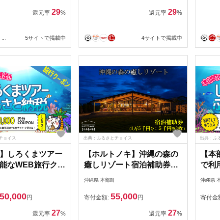
29
29
還元率
%
還元率
%
...
5サイトで掲載中
4サイトで掲載中
チョイス
出典：ふるさとチョイス
出典：ふ
】しろくまツアー
【ホルトノキ】沖縄の森の
【本
能なWEB旅行クー
癒しリゾート宿泊補助券
で利
5万円分）
（１万５千円分：５千円券
ポン
沖縄県 本部町
沖縄県 
３枚）
50,000
55,000
円
寄付金額:
円
寄付金
27
27
還元率
%
還元率
%