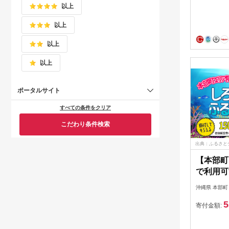
以上
以上
以上
以上
ポータルサイト
すべての条件をクリア
こだわり条件検索
出典：ふるさと
【本部町
で利用可
ポン（1
沖縄県 本部町
5
寄付金額: