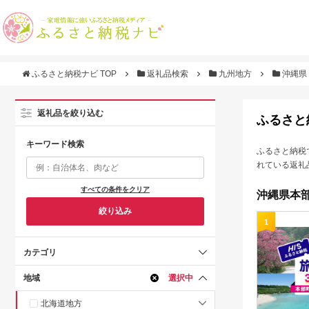
ふるさと納税ナビ TOP
返礼品検索
九州地方
沖縄県
返礼品を絞り込む
ふるさと
キーワード検索
ふるさと納税
れている返礼
すべての条件をクリア
沖縄県本部
絞り込み
1
カテゴリ
地域
選択中
北海道地方