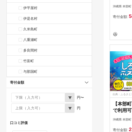
有効期間
沖縄県 本部町
伊平屋村
行）｜予
5
温泉 ホ
寄付金額:
伊是名村
子供 子
久米島町
店頭 オ
話 沖縄 
八重瀬町
多良間村
竹富町
与那国町
寄付金額
出典：ふるさと
円〜
【本部町
円
で利用可
ポン（6
沖縄県 本部町
口コミ評価
2
寄付金額: