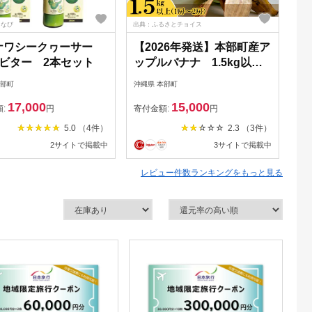
るなび
出典：ふるさとチョイス
出典
ナワシークヮーサー
【2026年発送】本部町産ア
も
%ビター 2本セット
ップルバナナ 1.5kg以上
ぶ
南国 沖縄 おきなわ 果実 フ
2
本部町
沖縄県 本部町
沖縄
ルーツ 青果 期間限定 先行
和
17,000
15,000
予約 数量限定 旬 人気 おす
き
額:
円
寄付金額:
円
寄
すめ 贈答 プレゼント ギフ
沖
5.0 （4件）
2.3 （3件）
ト 贈り物 カクテル デザー
和
2サイトで掲載中
3サイトで掲載中
ト 取り寄せ 高級
け
20
レビュー件数ランキングをもっと見る