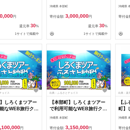
3年（Eメール発
期間5年 | 予約 宿泊 観光 体
有効
沖縄県 本部町
沖縄県 
約 宿泊 観光 体験
験 温泉 ホテル 旅館 チケッ
行）｜
0,000
3,000,000
テル 旅館 チケット
ト 子供 子連れ カップル 家
温泉 
円
寄付金額:
円
寄付金
連れ カップル 家族
族 店頭 電話 沖縄 沖縄
子供 
30
30
還元率
%
還元率
%
ンライン ネット 電
店頭 
1サイトで掲載中
1サイトで掲載中
沖縄
話 沖
チョイス
出典：ふるさとチョイス
出典：楽
】しろくまツアー
【本部町】しろくまツアー
【ふ
能なWEB旅行クー
で利用可能なWEB旅行クー
町】
0万円分）
ポン（90万円分）
可能
沖縄県 本部町
沖縄県 
（4
,100,000
3,150,000
円
寄付金額:
円
寄付金