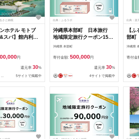
ふるさと納税
出典：ふるラボ
出典：楽
ンホテル モトブ
沖縄県本部町 日本旅行
【ふ
&スパ】館内利用
地域限定旅行クーポン15万
部町
000円） リゾート
円分 沖縄 観光 アクティビ
旅行
沖縄県 本部町
沖縄県 
観光 宿泊 宿 宿泊
ティ 美ら海水族館 グルメ
観光
00,000
500,000
日 2泊3日 沖縄県 沖
リゾートホテル シュノーケ
海水
円
寄付金額:
円
寄付金
なわ 北部 北部エリ
リング エメラルドビーチ
ホテ
30
30
還元率
%
還元率
%
設 温泉 プール レ
ダイビング カフェ 子連れ
エメ
...
5サイトで掲載中
4サイトで掲載中
 ビーチ ギフト プ
カップル 一人旅 桜祭り ア
グ カ
セロラ ドライブ ゴルフ パ
一人旅
イナップル マンゴー 絶景
ライ
スポット 夕日