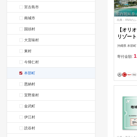
宮古島市
南城市
出典：ANAの
国頭村
【オリオ
リゾート
大宜味村
券（30,
沖縄県 本部町
バカンス 
東村
1
券 1泊2
寄付金額:
今帰仁村
縄 おき
ア 観光施
本部町
ストラン
レゼント
恩納村
宜野座村
金武町
伊江村
読谷村