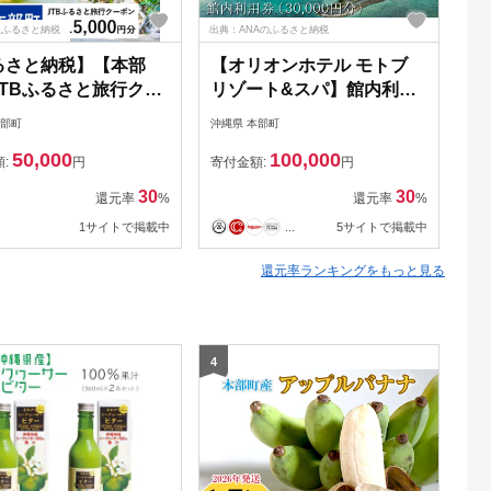
天ふるさと納税
出典：ANAのふるさと納税
出典
るさと納税】【本部
【オリオンホテル モトブ
【
JTBふるさと旅行クー
リゾート&スパ】館内利用
行
（Eメール発行）（1万
券（30,000円） リゾート
期
本部町
沖縄県 本部町
沖縄
分） JTB JTBクーポ
バカンス 観光 宿泊 宿 宿泊
験
50,000
100,000
泊 沖縄宿泊 宿泊券 旅
券 1泊2日 2泊3日 沖縄県 沖
ト
額:
円
寄付金額:
円
寄
行券 観光 ホテル リゾ
縄 おきなわ 北部 北部エリ
族
30
30
還元率
%
還元率
%
テル クーポン トラ
ア 観光施設 温泉 プール レ
1サイトで掲載中
...
5サイトで掲載中
ーポン トラベル チ
ストラン ビーチ ギフト プ
 予約 おすすめ 人気
レゼント
還元率ランキングをもっと見る
リー 沖縄県 本部町
4
5