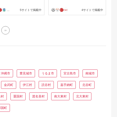
...
5サイトで掲載中
4サイトで掲載中
››
沖縄市
豊見城市
うるま市
宮古島市
南城市
金武町
伊江村
読谷村
嘉手納町
北谷町
味村
粟国村
渡名喜村
南大東村
北大東村
那国町