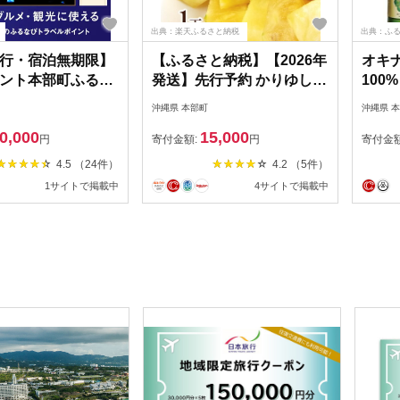
出典：楽天ふるさと納税
出典：ふ
行・宿泊無期限】
【ふるさと納税】【2026年
オキ
ント本部町ふるな
発送】先行予約 かりゆしゴ
100
ルポイント
ールド 1玉（約1.5kg～
沖縄県 本部町
沖縄県 
1.9kg） パイナップル スナ
0,000
15,000
ックパイン デザート フル
円
寄付金額:
円
寄付金
ーツ 家族 子供 果物 取り寄
4.5 （24件）
4.2 （5件）
せ 旬 おすすめ ギフト 人気
1サイトで掲載中
4サイトで掲載中
家庭用 贈答用 母の日 期間
限定 パイン 沖縄 ジューシ
ー 南国