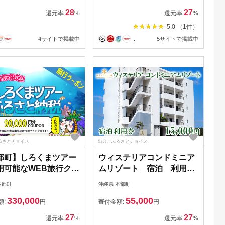
28
27
還元率
%
還元率
%
5.0 （1件）
4サイトで掲載中
...
5サイトで掲載中
るさとチョイス
出典：ふるさとチョイス
部町】しろくまツアー
ウィステリアコンドミニア
用可能なWEB旅行クー
ムリゾート 宿泊 利用
（9万円分）
券 15000円分
本部町
沖縄県 本部町
330,000
55,000
額:
円
寄付金額:
円
27
27
還元率
%
還元率
%