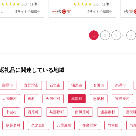
5.0 （1件）
5.0 （1件）
...
5サイトで掲載中
4サイトで掲載中
...
1
2
3
›
返礼品に関連している地域
那覇市
宜野湾市
石垣市
浦添市
名護市
糸満市
大宜味村
東村
今帰仁村
本部町
恩納村
宜野座村
中城村
西原町
与那原町
南風原町
渡嘉敷村
座間
伊是名村
久米島町
八重瀬町
多良間村
竹富町
与