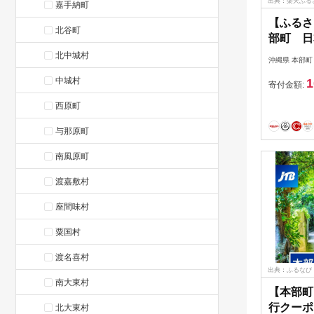
出典：楽天ふる
嘉手納町
【ふるさ
北谷町
部町 日
旅行クー
北中城村
沖縄県 本部町
観光 ア
中城村
1
海水族館
寄付金額:
ホテル 
西原町
エメラル
グ カフ
与那原町
一人旅 
南風原町
ライブ 
渡嘉敷村
座間味村
粟国村
渡名喜村
出典：ふるなび
南大東村
【本部町
行クーポン
北大東村