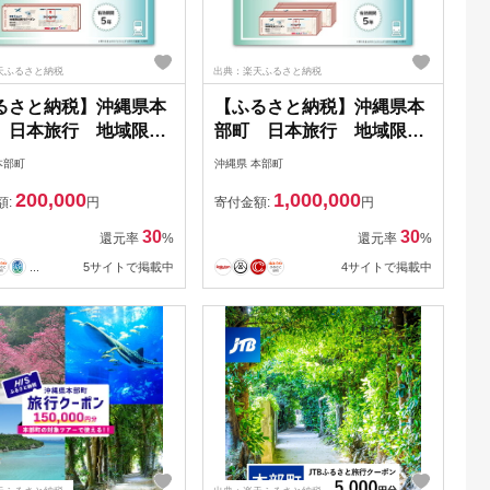
天ふるさと納税
出典：楽天ふるさと納税
るさと納税】沖縄県本
【ふるさと納税】沖縄県本
 日本旅行 地域限定
部町 日本旅行 地域限定
クーポン6万円分 沖縄
旅行クーポン30万円分 沖縄
本部町
沖縄県 本部町
 アクティビティ 美ら
観光 アクティビティ 美ら
200,000
1,000,000
族館 グルメ リゾート
海水族館 グルメ リゾート
額:
円
寄付金額:
円
ル シュノーケリング
ホテル シュノーケリング
30
30
還元率
%
還元率
%
ラルドビーチ ダイビン
エメラルドビーチ ダイビン
...
5サイトで掲載中
4サイトで掲載中
フェ 子連れ カップル
グ カフェ 子連れ カップル
 桜祭り アセロラ ド
一人旅 桜祭り アセロラ ド
ブ ゴルフ
ライブ ゴルフ