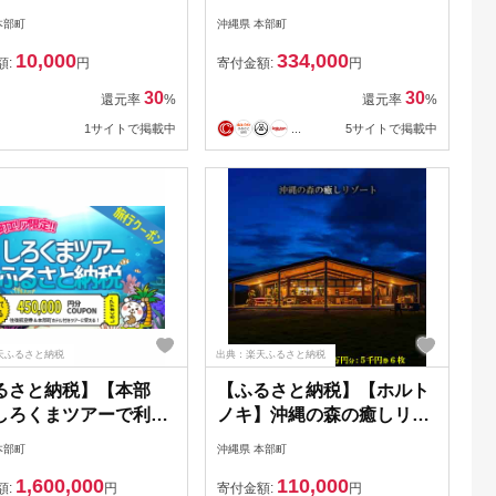
期間3年（Eメール発
スパ】館内利用券
本部町
沖縄県 本部町
予約 宿泊 観光 体験
（100,000円） リゾート バ
10,000
334,000
ホテル 旅館 チケット
カンス 観光 宿泊 宿 宿泊券
額:
円
寄付金額:
円
子連れ カップル 家族
1泊2日 2泊3日 沖縄県 沖縄
30
30
還元率
%
還元率
%
オンライン ネット 電
おきなわ 北部 北部エリア
1サイトで掲載中
...
5サイトで掲載中
縄 沖縄
観光施設 温泉 プール レス
トラン ビーチ ギフト プレ
ゼント
天ふるさと納税
出典：楽天ふるさと納税
るさと納税】【本部
【ふるさと納税】【ホルト
しろくまツアーで利用
ノキ】沖縄の森の癒しリゾ
なWEB旅行クーポン
ート宿泊補助券（3万円
本部町
沖縄県 本部町
5万円分）
分：5千円券6枚）
1,600,000
110,000
額:
円
寄付金額:
円