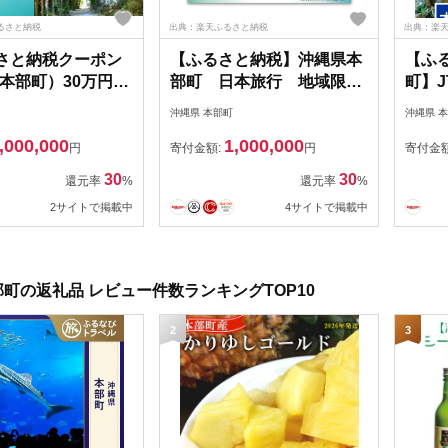
ふるさと納税
出典：楽天ふるさと納税
出典：楽
るさと納税クーポン
【ふるさと納税】沖縄県本
【ふ
本部町）30万円分
部町 日本旅行 地域限定
町】
泊 宿泊券 トラベル
旅行クーポン30万円分 沖縄
ポン
沖縄県 本部町
沖縄県 
ーポン リゾート ホ
観光 アクティビティ 美ら
5千円
,000,000
1,000,000
館 ファミリー ペア
海水族館 グルメ リゾート
ン 宿
円
寄付金額:
円
寄付金
グ 沖縄 本部町 ビ
ホテル シュノーケリング
行 旅
30
30
還元率
%
還元率
%
んばる オリオン ゴ
エメラルドビーチ ダイビン
ートホ
2サイトで掲載中
4サイトで掲載中
ら海 水族館
グ カフェ 子連れ カップル
ベルク
一人旅 桜祭り アセロラ ド
ケット
ライブ ゴルフ
ファミ
町の返礼品 レビュー件数ランキングTOP10
2
3