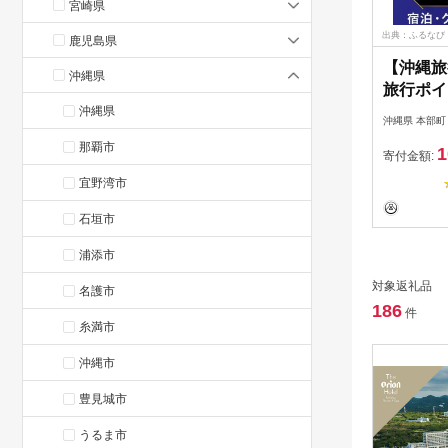
宮崎県
出典：ふるなび
鹿児島県
【沖縄旅
沖縄県
旅行ポイ
びトラベ
沖縄県
沖縄県 本部町
那覇市
1
寄付金額:
宜野湾市
石垣市
浦添市
対象返礼品
名護市
186
件
糸満市
沖縄市
豊見城市
うるま市