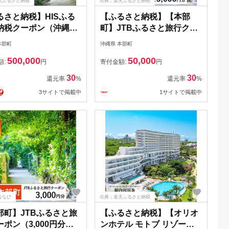
天ふるさと納税
出典：楽天ふるさと納税
るさと納税】HISふる
【ふるさと納税】【本部
納税クーポン（沖縄県
町】JTBふるさと旅行クー
）15万円分 観光 宿
ポン（Eメール発行）（1万
本部町
沖縄県 本部町
泊券 トラベル 旅行 ク
5千円分） JTB JTBクーポ
500,000
50,000
 リゾート ホテル 旅
ン 宿泊 沖縄宿泊 宿泊券 旅
額:
円
寄付金額:
円
ァミリー ペア ダイビ
行 旅行券 観光 ホテル リゾ
30
30
還元率
%
還元率
%
沖縄 本部町 ビーチ や
ートホテル クーポン トラ
3サイトで掲載中
1サイトで掲載中
 オリオン ゴルフ 美
ベルクーポン トラベル チ
 水族館
ケット 予約 おすすめ 人気
ファミリー 沖縄県 本部町
るなび
出典：楽天ふるさと納税
部町】JTBふるさと旅
【ふるさと納税】【オリオ
ポン（3,000円分）
ンホテル モトブ リゾート&