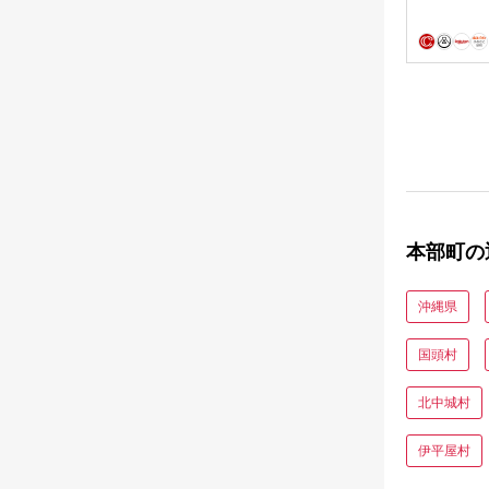
本部町の
沖縄県
国頭村
北中城村
伊平屋村