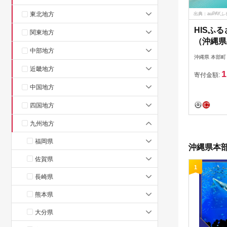
東北地方
出典：auPAY
HISふ
関東地方
（沖縄県
中部地方
観光 宿
沖縄県 本部町
旅行 ク
近畿地方
1
テル 旅
寄付金額:
ダイビン
中国地方
ーチ や
四国地方
ルフ 美
九州地方
福岡県
沖縄県本部
佐賀県
1
長崎県
熊本県
大分県