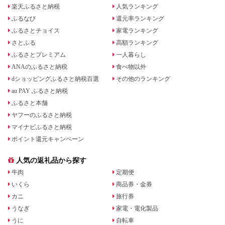
楽天ふるさと納税
人気ランキング
ふるなび
還元率ランキング
ふるさとチョイス
家電ランキング
さとふる
高額ランキング
ふるさとプレミアム
一人暮らし
ANAのふるさと納税
食べ物以外
dショッピングふるさと納税百選
その他のランキング
au PAY ふるさと納税
ふるさと本舗
ヤフーのふるさと納税
マイナビふるさと納税
ポイント還元キャンペーン
人気の返礼品から探す
牛肉
定期便
いくら
商品券・金券
カニ
旅行券
うなぎ
家電・電化製品
うに
自転車