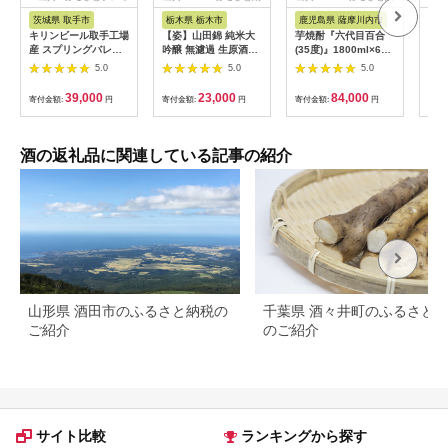
アム
税
税
茨城県 取手市
栃木県 栃木市
鹿児島県 薩摩川内市
鹿
キリンビール取手工場
【姿】山田錦 純米大
芋焼酎『六代目百合
K-
産 スプリングバレー
吟醸 無濾過 生原酒・
(35度)』1800ml×6本
焼酎
ジャパンエール〈香〉
純米吟醸生原酒Black
セット 塩田酒造 ISR-
ヒ・
5.0
5.0
5.0
350ml缶-24本×2ケー
Impact セット｜ お酒
708
つま
ス|KIRIN 麒麟 ビール
さけ 日本酒 地酒 純米
分」
39,000
23,000
84,000
寄付金額:
円
寄付金額:
円
寄付金額:
円
寄付
クラフトビール
大吟醸 無濾過 原酒 人
鉾・
SPRING VALLEY
気 ギフト 栃木
72
BREWERY 茨城県 取
ト！
手市（AB076-1）
霧島
酒の返礼品に関連している記事の紹介
格芋
み比
み 
山形県 酒田市のふるさと納税の
千葉県 酒々井町のふるさと
ご紹介
のご紹介
サイト比較
ランキングから探す