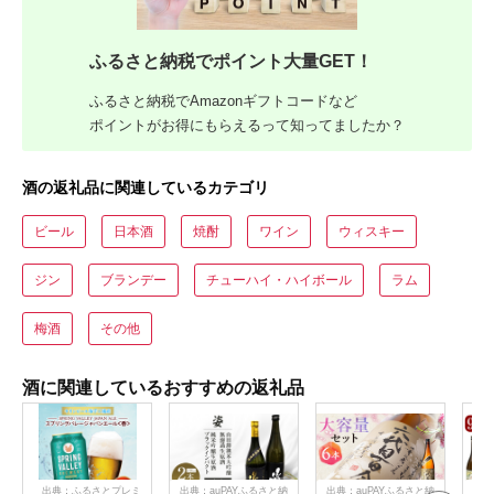
ふるさと納税でポイント大量GET！
ふるさと納税でAmazonギフトコードなど
ポイントがお得にもらえるって知ってましたか？
酒の返礼品に関連しているカテゴリ
ビール
日本酒
焼酎
ワイン
ウィスキー
ジン
ブランデー
チューハイ・ハイボール
ラム
梅酒
その他
酒に関連しているおすすめの返礼品
出典：ふるさとプレミ
出典：auPAYふるさと納
出典：auPAYふるさと納
出典