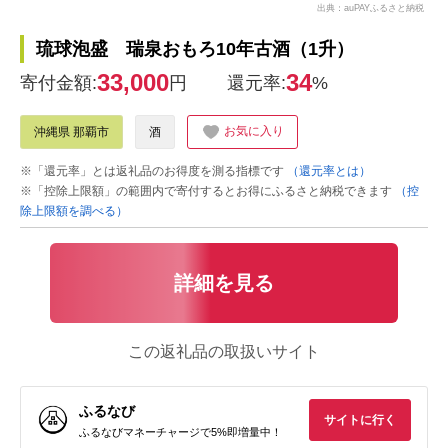
出典：auPAYふるさと納税
琉球泡盛 瑞泉おもろ10年古酒（1升）
33,000
34
寄付金額:
円
還元率:
%
お気に入り
沖縄県 那覇市
酒
※「還元率」とは返礼品のお得度を測る指標です
（還元率とは）
※「控除上限額」の範囲内で寄付するとお得にふるさと納税できます
（控
除上限額を調べる）
詳細を見る
この返礼品の取扱いサイト
ふるなび
サイトに行く
ふるなびマネーチャージで5%即増量中！