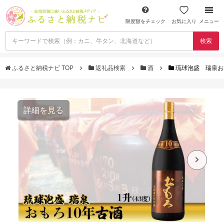
限度額をチェック
お気に入り
メニュー
検索
ふるさと納税ナビ TOP
返礼品検索
酒
琉球泡盛 瑞泉お
詳細を見る