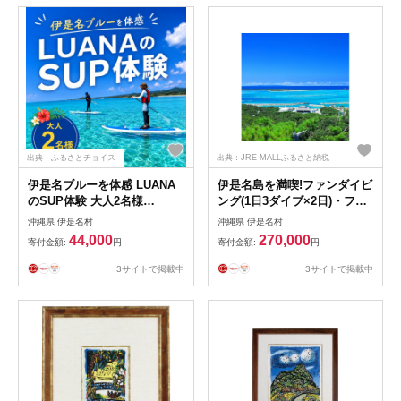
出典：ふるさとチョイス
出典：JRE MALLふるさと納税
伊是名ブルーを体感 LUANA
伊是名島を満喫!ファンダイビ
のSUP体験 大人2名様
ング(1日3ダイブ×2日)・フェ
【1738218】
リー往復・宿泊券(2食付き3泊
沖縄県 伊是名村
沖縄県 伊是名村
4日)【1706985】
44,000
270,000
寄付金額:
円
寄付金額:
円
3サイトで掲載中
3サイトで掲載中