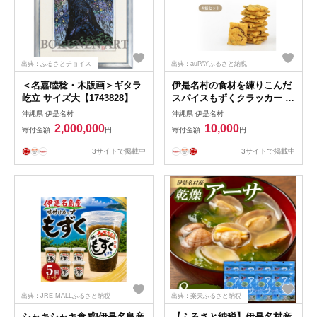
出典：ふるさとチョイス
出典：auPAYふるさと納税
＜名嘉睦稔・木版画＞ギタラ
伊是名村の食材を練りこんだ
屹立 サイズ大【1743828】
スパイスもずくクラッカー 4
袋(1袋60g)【1693551】
沖縄県 伊是名村
沖縄県 伊是名村
2,000,000
10,000
寄付金額:
円
寄付金額:
円
3サイトで掲載中
3サイトで掲載中
出典：JRE MALLふるさと納税
出典：楽天ふるさと納税
シャキシャキ食感!伊是名島産
【ふるさと納税】伊是名村産