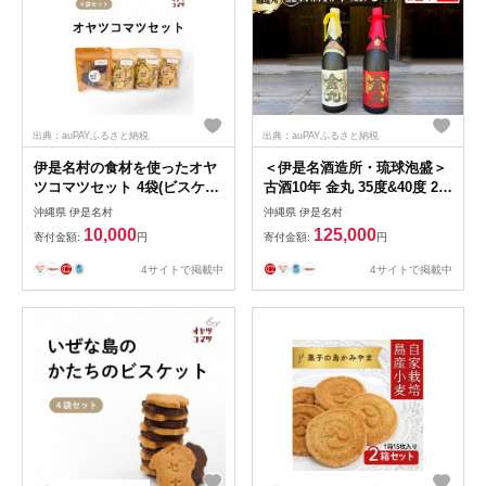
出典：auPAYふるさと納税
出典：auPAYふるさと納税
伊是名村の食材を使ったオヤ
＜伊是名酒造所・琉球泡盛＞
ツコマツセット 4袋(ビスケッ
古酒10年 金丸 35度&40度 2本
ト1袋・クラッカー3袋)
飲み比べセット(各1800ml)
沖縄県 伊是名村
沖縄県 伊是名村
【1693548】
【1656722】
10,000
125,000
寄付金額:
円
寄付金額:
円
4サイトで掲載中
4サイトで掲載中