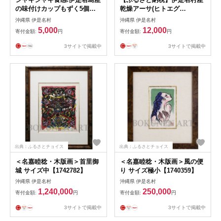
の味付けカップもずく5個セ
乾燥アーサ(ヒトエグ
ット【1742843】
サ)10g×8袋【1657808】
沖縄県 伊是名村
沖縄県 伊是名村
5,000
12,000
寄付金額:
円
寄付金額:
円
3サイトで掲載中
3サイトで掲載中
出典：ふるさとチョイス
出典：ふるさとチョイス
＜名嘉睦稔・木版画＞首里御
＜名嘉睦稔・木版画＞風の便
城 サイズ中【1742782】
り サイズ極小【1740359】
沖縄県 伊是名村
沖縄県 伊是名村
1,240,000
250,000
寄付金額:
円
寄付金額:
円
3サイトで掲載中
3サイトで掲載中