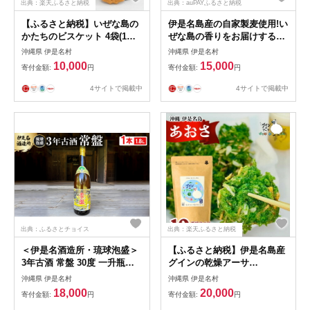
出典：楽天ふるさと納税
出典：auPAYふるさと納税
【ふるさと納税】いぜな島の
伊是名島産の自家製麦使用!い
かたちのビスケット 4袋(1袋
ぜな島の香りをお届けする王
14枚)【1693549】
様クッキー 2箱(1箱15枚)
沖縄県 伊是名村
沖縄県 伊是名村
【1693541】
10,000
15,000
寄付金額:
円
寄付金額:
円
4サイトで掲載中
4サイトで掲載中
出典：ふるさとチョイス
出典：楽天ふるさと納税
＜伊是名酒造所・琉球泡盛＞
【ふるさと納税】伊是名島産
3年古酒 常盤 30度 一升瓶
グインの乾燥アーサ
(1800ml)【1656725】
10g×10P【1731528】
沖縄県 伊是名村
沖縄県 伊是名村
18,000
20,000
寄付金額:
円
寄付金額:
円