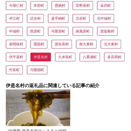
今帰仁村
本部町
恩納村
宜野座村
金武町
伊江村
読谷村
嘉手納町
北谷町
北中城村
中城村
西原町
与那原町
南風原町
渡嘉敷村
座間味村
粟国村
渡名喜村
南大東村
北大東村
伊平屋村
伊是名村
久米島町
八重瀬町
多良間村
竹富町
与那国町
伊是名村の返礼品に関連している記事の紹介
沖縄県 伊是名村のふるさと納税