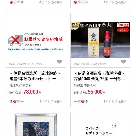
4サイトで掲載中
4サイトで掲載中
出典：ANAのふるさと納税
出典：auPAYふるさと納税
＜伊是名酒造所・琉球泡盛＞
＜伊是名酒造所・琉球泡盛＞
泡盛5本飲み比べセット 一般
古酒10年 金丸 35度 一升瓶
酒&古酒3年・5年(各1800ml)
(1800ml)【1656504】
沖縄県 伊是名村
沖縄県 伊是名村
【1657396】
78,000
55,000
寄付金額:
円
寄付金額:
円
4サイトで掲載中
4サイトで掲載中