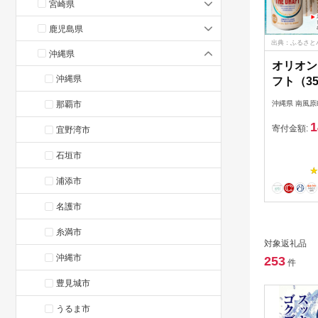
宮崎県
鹿児島県
出典：ふるさと
沖縄県
オリオン
沖縄県
フト（35
那覇市
沖縄県 南風原
1
寄付金額:
宜野湾市
石垣市
浦添市
名護市
糸満市
対象返礼品
沖縄市
253
件
豊見城市
うるま市