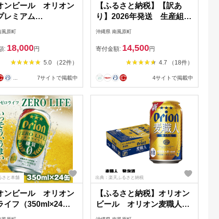
オンビール オリオン
【ふるさと納税】【訳あ
プレミアム
り】2026年発送 生産組合
0ml×24缶）
から直送 神里マンゴー
南風原町
沖縄県 南風原町
1.5kg
18,000
14,500
額:
円
寄付金額:
円
5.0 （22件）
4.7 （18件）
...
7サイトで掲載中
4サイトで掲載中
るさと本舗
出典：楽天ふるさと納税
オンビール オリオン
【ふるさと納税】オリオン
イフ（350ml×24
ビール オリオン麦職人
発泡酒（350ml×24缶）