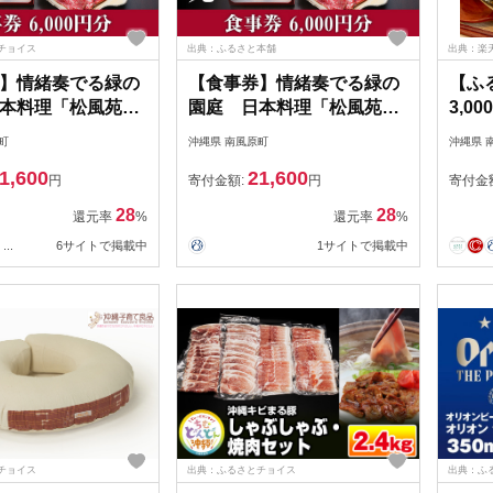
チョイス
出典：ふるさと本舗
出典：楽
】情緒奏でる緑の
【食事券】情緒奏でる緑の
【ふ
本料理「松風苑」
園庭 日本料理「松風苑」
3,0
0円分）
（6,000円分）
ダに
町
沖縄県 南風原町
沖縄県 
ェ 
1,600
21,600
育て
円
寄付金額:
円
寄付金
28
28
還元率
%
還元率
%
...
6サイトで掲載中
1サイトで掲載中
チョイス
出典：ふるさとチョイス
出典：ふ