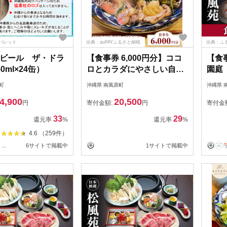
パレット
出典：auPAYふるさと納税
出典：ふ
ビール ザ・ドラ
【食事券 6,000円分】ココ
【食
0ml×24缶）
ロとカラダにやさしい自然
園庭
派カフェ キナリカフェ
（9,
町
沖縄県 南風原町
沖縄県 
沖縄子育て良品
4,900
20,500
円
寄付金額:
円
寄付金
33
29
還元率
%
還元率
%
4.6 （259件）
...
6サイトで掲載中
1サイトで掲載中