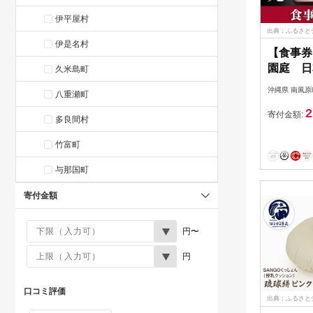
伊平屋村
出典：ふるさと
伊是名村
【食事券
園庭 日
久米島町
（6,00
沖縄県 南風原
八重瀬町
2
寄付金額:
多良間村
竹富町
与那国町
寄付金額
円〜
円
口コミ評価
出典：ふるさと