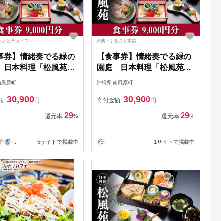
るさとチョイス
出典：ふるさと本舗
事券】情緒奏でる緑の
【食事券】情緒奏でる緑の
 日本料理「松風苑」
園庭 日本料理「松風苑」
000円分）
（9,000円分）
南風原町
沖縄県 南風原町
30,900
30,900
額:
円
寄付金額:
円
29
29
還元率
%
還元率
%
...
5サイトで掲載中
1サイトで掲載中