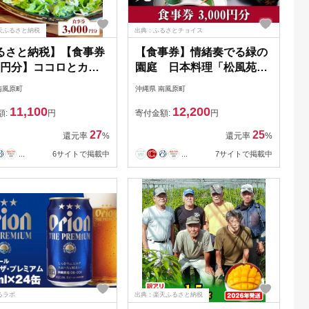
天ふるさと納税
出典：ふるさとチョイス
るさと納税】【食事券
【食事券】情緒奏でる緑の
00円分】ココロとカラ
園庭 日本料理「松風苑」
やさしい自然派カフ
（3,000円分）
南風原町
沖縄県 南風原町
キナリカフェ 沖縄子
11,100
12,200
良品
額:
円
寄付金額:
円
27
25
還元率
%
還元率
%
...
6サイトで掲載中
...
7サイトで掲載中
るラボ
出典：楽天ふるさと納税