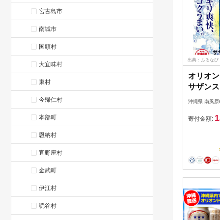
宮古島市
南城市
国頭村
出典：ふるなび
大宜味村
オリオン
東村
サザンス
青（350
今帰仁村
沖縄県 南風原
1
本部町
寄付金額:
恩納村
宜野座村
金武町
伊江村
読谷村