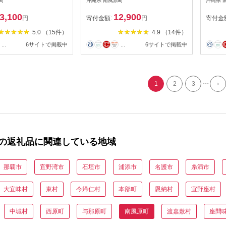
町
沖縄県 南風原町
沖縄県 
3,100
12,900
円
寄付金額:
円
寄付金
5.0 （15件）
4.9 （14件）
...
6サイトで掲載中
...
6サイトで掲載中
...
1
2
3
›
の返礼品に関連している地域
那覇市
宜野湾市
石垣市
浦添市
名護市
糸満市
大宜味村
東村
今帰仁村
本部町
恩納村
宜野座村
中城村
西原町
与那原町
南風原町
渡嘉敷村
座間