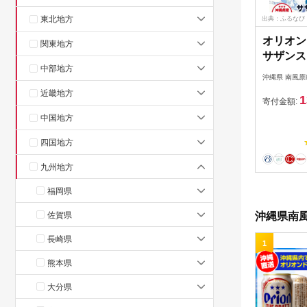
東北地方
出典：ふるなび
オリオン
関東地方
サザンス
中部地方
青（350
沖縄県 南風原
近畿地方
1
寄付金額:
中国地方
四国地方
九州地方
福岡県
佐賀県
沖縄県南風
長崎県
1
熊本県
大分県