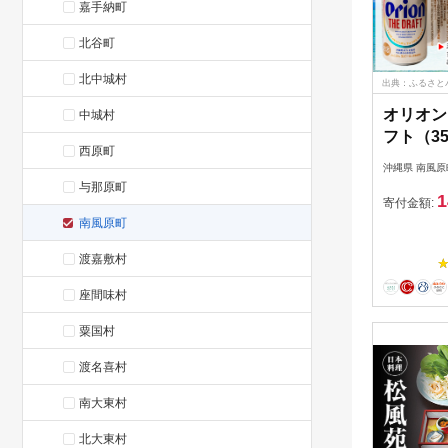
嘉手納町
北谷町
北中城村
出典：ふるさと
オリオン
中城村
フト（35
西原町
沖縄県 南風原
与那原町
1
寄付金額:
南風原町
渡嘉敷村
座間味村
粟国村
渡名喜村
南大東村
北大東村