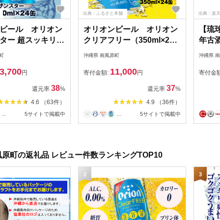
出典：ふるさと本舗
出典：楽
ビール オリオン
オリオンビール オリオン
【琉
ター 超スッキリの
クリアフリー（350ml×24
年古
ml×24缶）
缶）ノンアルコールビール
橙-」1
町
沖縄県 南風原町
沖縄県 
3,700
11,000
円
寄付金額:
円
寄付金
38
37
還元率
%
還元率
%
4.6 （63件）
4.9 （36件）
...
5サイトで掲載中
...
5サイトで掲載中
原町の返礼品 レビュー件数ランキングTOP10
2
3