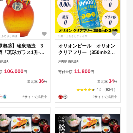
天ふるさと納税
出典：ふるさとチョイス
球泡盛】瑞泉酒造 3
オリオンビール オリオン
酒「琉球ガラス1升-
クリアフリー（350ml×24
,800ml
缶）ノンアルコールビール
南風原町
沖縄県 南風原町
106,000
11,800
額:
円
寄付金額:
円
36
34
還元率
%
還元率
%
4.5 （93件）
...
6サイトで掲載中
2サイトで掲載中