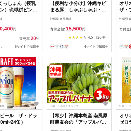
Oくっしょん（授乳
【便利な小分け】沖縄キビ
オリ
ン）琉球絣ピン
まる豚 しゃぶしゃぶ・焼
ザ・
ー用品 出産祝い
肉セット（2.4kg・
（35
町
沖縄県 南風原町
沖縄県 
200g×12パック）
0,400
15,500
円
寄付金額:
円
寄付金
4.5 （26件）
20
還元率
%
...
6サイトで掲載中
4サイトで掲載中
本舗
出典：ふるさとチョイス
出典：ふ
ビール ザ・ドラ
【希少】沖縄本島産 南風原
オリ
0ml×24缶）
町農友会の「アップルバナ
ゼロラ
ナ」 3kg
缶）