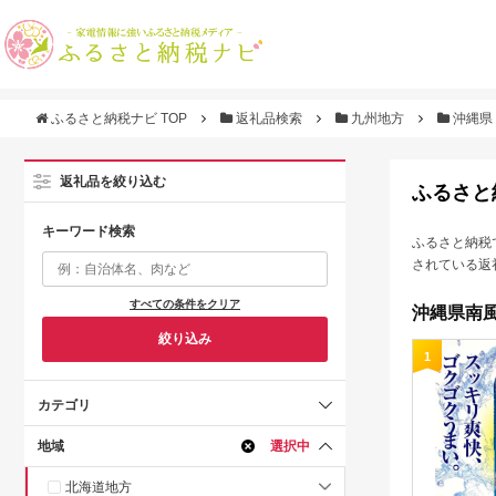
ふるさと納税ナビ TOP
返礼品検索
九州地方
沖縄県
返礼品を絞り込む
ふるさと
キーワード検索
ふるさと納税
されている返
すべての条件をクリア
沖縄県南風
絞り込み
1
カテゴリ
地域
選択中
北海道地方