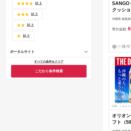
SANG
以上
クッショ
以上
ク ベビ
沖縄県 南風原
以上
6
寄付金額:
以上
ポータルサイト
すべての条件をクリア
こだわり条件検索
出典：ふるさと
オリオン
フト（50