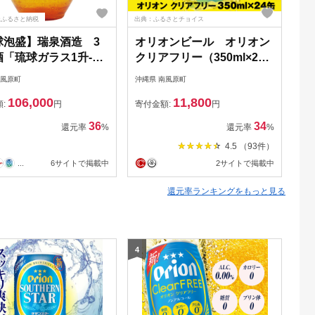
天ふるさと納税
出典：ふるさとチョイス
出典
球泡盛】瑞泉酒造 3
オリオンビール オリオン
オ
酒「琉球ガラス1升-
クリアフリー（350ml×24
フ
,800ml
缶）ノンアルコールビール
南風原町
沖縄県 南風原町
沖縄
106,000
11,800
額:
円
寄付金額:
円
寄
36
34
還元率
%
還元率
%
4.5 （93件）
...
6サイトで掲載中
2サイトで掲載中
還元率ランキングをもっと見る
4
5