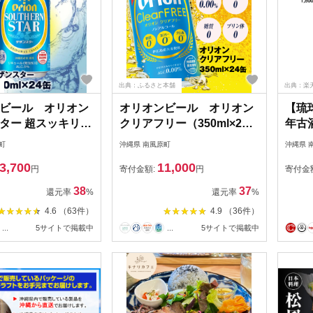
出典：ふるさと本舗
出典：楽
ビール オリオン
オリオンビール オリオン
【琉
ター 超スッキリの
クリアフリー（350ml×24
年古
ml×24缶）
缶）ノンアルコールビール
橙-」1
町
沖縄県 南風原町
沖縄県 
3,700
11,000
円
寄付金額:
円
寄付金
38
37
還元率
%
還元率
%
4.6 （63件）
4.9 （36件）
...
5サイトで掲載中
...
5サイトで掲載中