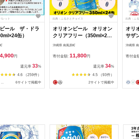
パレット
出典：ふるさとチョイス
出典：ふ
ビール ザ・ドラ
オリオンビール オリオン
オリ
0ml×24缶）
クリアフリー（350ml×24
サザ
缶）ノンアルコールビール
青（3
町
沖縄県 南風原町
沖縄県 
4,900
11,800
円
寄付金額:
円
寄付金
33
34
還元率
%
還元率
%
4.6 （259件）
4.5 （93件）
...
6サイトで掲載中
2サイトで掲載中