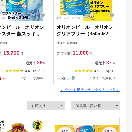
るなび
出典：ふるさと本舗
出典
オンビール オリオン
オリオンビール オリオン
【
ンスター 超スッキリの
クリアフリー（350ml×24
ま
50ml×24缶）
缶）ノンアルコールビール
肉
南風原町
沖縄県 南風原町
沖縄
2
13,700
11,000
額:
円
寄付金額:
円
寄
38
37
還元率
%
還元率
%
4.6 （63件）
4.9 （36件）
...
5サイトで掲載中
...
5サイトで掲載中
レビュー件数ランキングをもっと見る