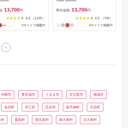
南風原町
沖縄県 南風原町
13,700
13,700
額:
円
寄付金額:
円
4.5 （12件）
4.5 （7件）
...
5サイトで掲載中
...
6サイトで掲載中
››
沖縄市
豊見城市
うるま市
宮古島市
南城市
金武町
伊江村
読谷村
嘉手納町
北谷町
味村
粟国村
渡名喜村
南大東村
北大東村