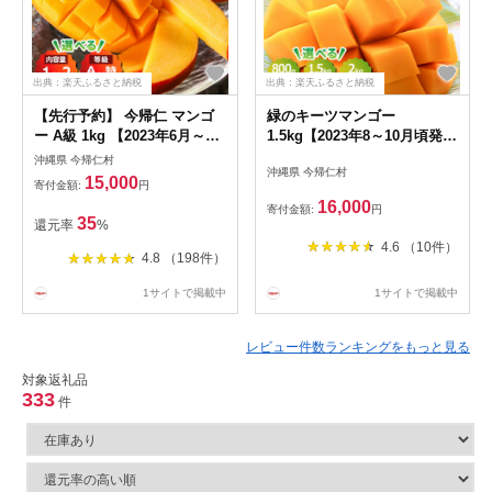
出典：楽天ふるさと納税
出典：楽天ふるさと納税
【先行予約】 今帰仁 マンゴ
緑のキーツマンゴー
ー A級 1kg 【2023年6月～8
1.5kg【2023年8～10月頃発
月頃発送】 生産者直送 国産
送】生産者直送
沖縄県 今帰仁村
沖縄県 今帰仁村
沖縄 アップルマンゴー
15,000
寄付金額:
円
16,000
寄付金額:
円
35
還元率
%
4.6 （10件）
4.8 （198件）
1サイトで掲載中
1サイトで掲載中
レビュー件数ランキングをもっと見る
対象返礼品
333
件