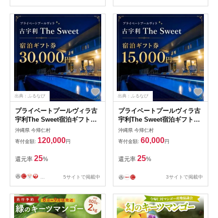
出典：ふるなび
出典：ふるなび
プライベートプールヴィラ古
プライベートプールヴィラ古
宇利The Sweet宿泊ギフト券
宇利The Sweet宿泊ギフト券
(3万円分)【1728710】
(1万5千円分)【1728712】
沖縄県 今帰仁村
沖縄県 今帰仁村
120,000
60,000
寄付金額:
円
寄付金額:
円
25
25
還元率
%
還元率
%
...
5サイトで掲載中
3サイトで掲載中