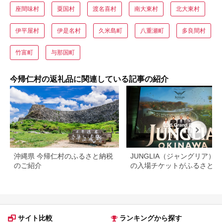
座間味村
粟国村
渡名喜村
南大東村
北大東村
伊平屋村
伊是名村
久米島町
八重瀬町
多良間村
竹富町
与那国町
今帰仁村の返礼品に関連している記事の紹介
沖縄県 今帰仁村のふるさと納税
JUNGLIA（ジャングリア）
のご紹介
の入場チケットがふるさと納
でもらえる！
サイト比較
ランキングから探す