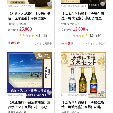
出典：楽天ふるさと納税
出典：楽天ふるさと納税
【ふるさと納税】【今帰仁酒
【ふるさと納税】【今帰仁酒
造・琉球泡盛】今帰仁城43度
造・琉球泡盛 】美しき古里レ
古酒 1升壷【1341741】
ジェンド25度&古酒30度 飲み
沖縄県 今帰仁村
沖縄県 今帰仁村
比べセット【1341744】
25,000
13,000
寄付金額:
円
寄付金額:
円
4.8 （8件）
4.9 （8件）
...
6サイトで掲載中
4サイトで掲載中
出典：ふるなび
出典：楽天ふるさと納税
【沖縄旅行・宿泊無期限】旅
【ふるさと納税】【今帰仁酒
行ポイント今帰仁村ふるなび
造・琉球泡盛】今帰仁の銘酒
トラベルポイント
泡盛3種飲み比べセット(まる
沖縄県 今帰仁村
沖縄県 今帰仁村