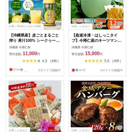
出典：ANAのふるさと納税
出典：ふるなび
【沖縄県産】皮ごとまるごと
【急速冷凍・はしっこタイ
搾り 果汁100% シークヮーサ
プ】今帰仁産のキーツマンゴ
ー 500ml×2本
ー1.2kg(400g×3P)【配送不可
沖縄県 今帰仁村
沖縄県 今帰仁村
地域：離島】【1573306】
11,000
15,000
寄付金額:
円
寄付金額:
円
4.3 （4件）
5.0 （4件）
...
5サイトで掲載中
4サイトで掲載中
出典：ふるなび
出典：ふるなび