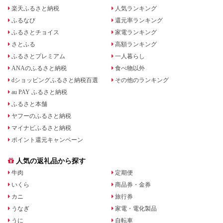
楽天ふるさと納税
人気ランキング
ふるなび
還元率ランキング
ふるさとチョイス
家電ランキング
さとふる
高額ランキング
ふるさとプレミアム
一人暮らし
ANAのふるさと納税
食べ物以外
dショッピングふるさと納税百選
その他のランキング
au PAY ふるさと納税
ふるさと本舗
ヤフーのふるさと納税
マイナビふるさと納税
ポイント還元キャンペーン
人気の返礼品から探す
牛肉
定期便
いくら
商品券・金券
カニ
旅行券
うなぎ
家電・電化製品
うに
自転車