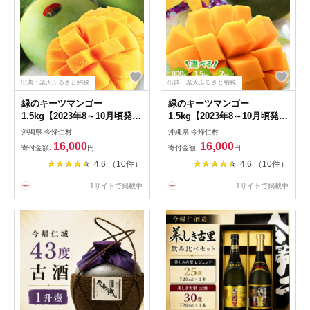
出典：楽天ふるさと納税
出典：楽天ふるさと納税
緑のキーツマンゴー
緑のキーツマンゴー
1.5kg【2023年8～10月頃発
1.5kg【2023年8～10月頃発
送】生産者直送
送】生産者直送
沖縄県 今帰仁村
沖縄県 今帰仁村
16,000
16,000
寄付金額:
円
寄付金額:
円
4.6 （10件）
4.6 （10件）
1サイトで掲載中
1サイトで掲載中