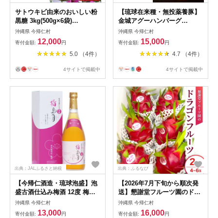
サトウキビ由来のおいしい粉
【琉球在来種・無投薬養豚】
黒糖 3kg(500g×6袋)
金城アグーハンバーグ
【1381925】
120g×8個【配送不可地域：離
沖縄県 今帰仁村
沖縄県 今帰仁村
島】【1731178】
12,000
15,000
寄付金額:
円
寄付金額:
円
5.0 （4件）
4.7 （4件）
4サイトで掲載中
4サイトで掲載中
出典：JALふるさと納税
出典：ふるなび
【今帰仁酒造・琉球泡盛】泡
【2026年7月下旬から順次発
盛古酒仕込み梅酒 12度 梅見
送】懇謝堂フルーツ園のドラ
月黒糖入り 720ml×3本セット
ゴンフルーツ2kg(4～6玉)
沖縄県 今帰仁村
沖縄県 今帰仁村
【1356721】
【1726883】
13,000
16,000
寄付金額:
円
寄付金額:
円