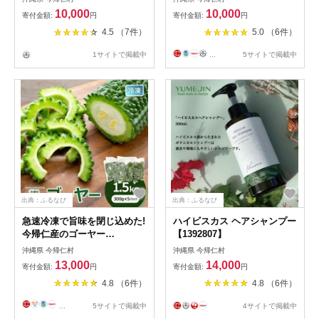
だい・美しき古里・淡麗)
10,000
10,000
寄付金額:
円
寄付金額:
円
【1341747】
4.5 （7件）
5.0 （6件）
1サイトで掲載中
...
5サイトで掲載中
出典：ふるなび
出典：ふるなび
急速冷凍で旨味を閉じ込めた!
ハイビスカス ヘアシャンプー
今帰仁産のゴーヤー
【1392807】
1.5kg(300g×5パック)【配送
沖縄県 今帰仁村
沖縄県 今帰仁村
不可地域：離島】
13,000
14,000
寄付金額:
円
寄付金額:
円
【1386734】
4.8 （6件）
4.8 （6件）
...
5サイトで掲載中
4サイトで掲載中