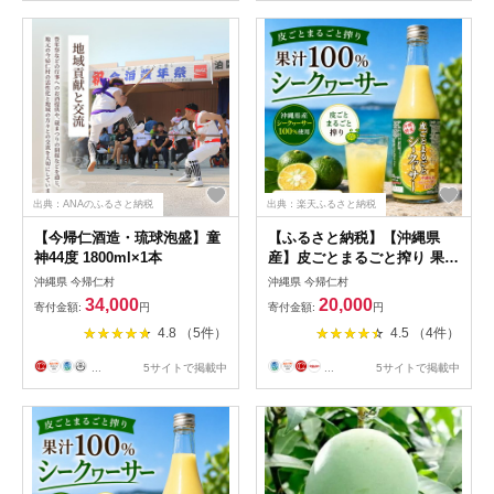
出典：ANAのふるさと納税
出典：楽天ふるさと納税
【今帰仁酒造・琉球泡盛】童
【ふるさと納税】【沖縄県
神44度 1800ml×1本
産】皮ごとまるごと搾り 果汁
100% シークヮーサー
沖縄県 今帰仁村
沖縄県 今帰仁村
500ml×4本_果汁100％ 原液
34,000
20,000
寄付金額:
円
寄付金額:
円
無添加 無加糖 ジュース 健康
4.8 （5件）
4.5 （4件）
美容 ダイエット ノビレチン
お取り寄せ 沖縄県産 沖縄 や
...
5サイトで掲載中
...
5サイトで掲載中
んばる 国産【1342200】