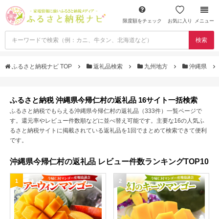
限度額をチェック
お気に入り
メニュー
検索
ふるさと納税ナビ TOP
返礼品検索
九州地方
沖縄県
ふるさと納税 沖縄県今帰仁村の返礼品 16サイト一括検索
ふるさと納税でもらえる沖縄県今帰仁村の返礼品（333件）一覧ページで
す。還元率やレビュー件数順などに並べ替え可能です。主要な16の人気ふ
るさと納税サイトに掲載されている返礼品を1回でまとめて検索できて便利
です。
沖縄県今帰仁村の返礼品 レビュー件数ランキングTOP10
1
2