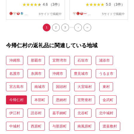
4.6 （3件）
5.0 （3件）
...
6サイトで掲載中
...
5サイトで掲載中
...
1
2
3
›
››
今帰仁村の返礼品に関連している地域
沖縄県
那覇市
宜野湾市
石垣市
浦添市
名護市
糸満市
沖縄市
豊見城市
うるま市
宮古島市
南城市
国頭村
大宜味村
東村
今帰仁村
本部町
恩納村
宜野座村
金武町
伊江村
読谷村
嘉手納町
北谷町
北中城村
中城村
西原町
与那原町
南風原町
渡嘉敷村