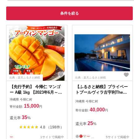
条件を絞る
出典：楽天ふるさと納税
出典：楽天ふるさと納税
【先行予約】 今帰仁 マンゴ
【ふるさと納税】プライベー
ー A級 1kg 【2023年6月～8
トプールヴィラ古宇利The
月頃発送】 生産者直送 国産
Sweet宿泊ギフト券(1万円分)
沖縄県 今帰仁村
沖縄県 今帰仁村
沖縄 アップルマンゴー
【1728713】
15,000
寄付金額:
円
40,000
寄付金額:
円
35
還元率
%
25
還元率
%
4.8 （198件）
1サイトで掲載中
...
5サイトで掲載中