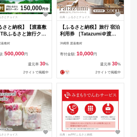
るさとチョイス
出典：ふるさとチョイス
るさと納税】【渡嘉敷
【ふるさと納税】旅行 宿泊
JTBふるさと旅行クー
利用券 ［Tatazumi＠渡嘉
150,000円分）有効
敷島］（渡嘉敷村・3,000
渡嘉敷村
沖縄県 渡嘉敷村
3年（Eメール発行）｜
円分）
500,000
10,000
トラベル 予約 国内旅
額:
円
寄付金額:
円
TB 宿泊 観光 体験 旅行
30
30
還元率
%
還元率
%
泊券 旅行予約 温泉 ホ
2サイトで掲載中
2サイトで掲載中
旅館 チケット 子供 子
カップル 家族 人気 お
め 旅行クーポン 店頭
ライン ネット予約 電
有効期間3年
るさとチョイス
出典：auPAYふるさと納税