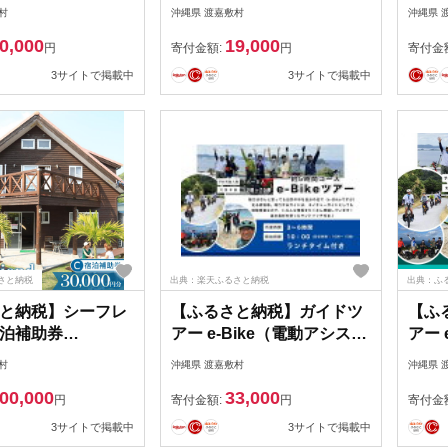
渡嘉敷村】 | リゾ
Bike（電動アシスト付き自
(片
村
沖縄県 渡嘉敷村
沖縄県 
縄 渡嘉敷村 とかし
転車）ツアー 渡嘉敷島・約
園遊
0,000
19,000
旅行 トラベル ホテ
2時間コース
円
寄付金額:
円
寄付金
ポン チケット 予約
3サイトで掲載中
3サイトで掲載中
すめ 人気 春 夏 秋
さと納税
出典：楽天ふるさと納税
出典：ふ
と納税】シーフレ
【ふるさと納税】ガイドツ
【ふ
泊補助券
アー e-Bike（電動アシスト
アー 
000円分）【渡嘉敷
付き自転車）ツアー ランチ
付き
村
沖縄県 渡嘉敷村
沖縄県 
リゾート 沖縄 渡嘉敷
タイム付き 渡嘉敷島・約5
島・
00,000
33,000
き 観光 旅行 トラ
時間コース
円
寄付金額:
円
寄付金
テル クーポン チケ
3サイトで掲載中
3サイトで掲載中
 宿泊 おすすめ 人