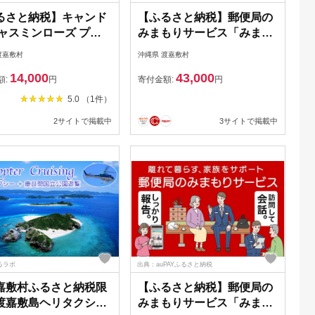
るさと納税】キャンド
【ふるさと納税】郵便局の
ジャスミンローズ プル
みまもりサービス「みまも
 1個（7.5cm×9cm）
りでんわサービス（固定電
渡嘉敷村
沖縄県 渡嘉敷村
話）」（12か月）
14,000
43,000
額:
円
寄付金額:
円
5.0 （1件）
2サイトで掲載中
3サイトで掲載中
るラボ
出典：auPAYふるさと納税
嘉敷村ふるさと納税限
【ふるさと納税】郵便局の
渡嘉敷島ヘリタクシー
みまもりサービス「みまも