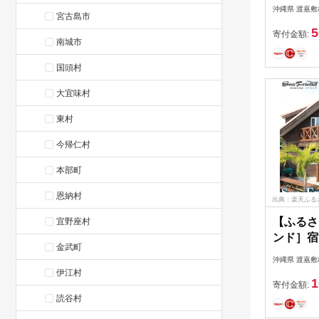
円分）【
沖縄県 渡嘉敷
宮古島市
ート 沖
5
き 観光 
寄付金額:
南城市
ル クー
宿泊 おす
国頭村
冬
大宜味村
東村
今帰仁村
本部町
恩納村
出典：楽天ふる
【ふるさ
宜野座村
ンド］宿
金武町
C（30,
沖縄県 渡嘉敷
村】 | 
伊江村
1
村 とかし
寄付金額:
読谷村
ベル ホ
ット 予約