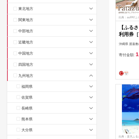
東北地方
出典：auPAY
関東地方
【ふるさ
中部地方
利用券［T
島］（渡嘉
近畿地方
沖縄県 渡嘉敷
分）
中国地方
1
寄付金額:
四国地方
九州地方
福岡県
佐賀県
長崎県
熊本県
大分県
出典：楽天ふる