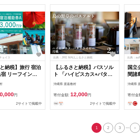
秋 冬
チョイス
出典：JRE MALLふるさと納税
出典：au
と納税】旅行 宿泊
【ふるさと納税】バスソル
国立
民宿 リーフイン国
ト 「ハイビスカス+バタフ
間諸
島・3,000円
ライピー」＆「月桃」 セッ
ルペ
村
沖縄県 渡嘉敷村
沖縄県 
ト
ドル
0,000
12,000
円
寄付金額:
円
寄付金
2サイトで掲載中
2サイトで掲載中
...
1
2
3
›