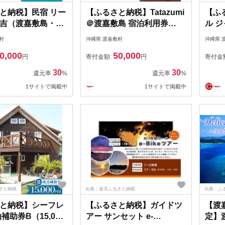
と納税】民宿 リー
【ふるさと納税】Tatazumi
【ふ
吉（渡嘉敷島・
＠渡嘉敷島 宿泊利用券
ル 
円分）旅行 宿泊利用
（15,000円分） | リゾート
メリア
村
沖縄県 渡嘉敷村
沖縄県 
 渡嘉敷村 とかしき
沖縄 渡嘉敷村 とかしき 観
0,000
50,000
料 配送無料
光 旅行 トラベル ホテル ク
円
寄付金額:
円
寄付金
ーポン チケット 予約 宿泊
30
30
還元率
%
還元率
%
おすすめ 人気 春 夏 秋 冬
1サイトで掲載中
1サイトで掲載中
さと納税
出典：楽天ふるさと納税
出典：ふ
と納税】シーフレ
【ふるさと納税】ガイドツ
【渡
補助券B（15,000
アー サンセット e-
定】