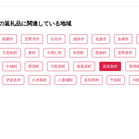
の返礼品に関連している地域
那覇市
宜野湾市
石垣市
浦添市
名護市
糸満市
大宜味村
東村
今帰仁村
本部町
恩納村
宜野座村
中城村
西原町
与那原町
南風原町
渡嘉敷村
座間
伊是名村
久米島町
八重瀬町
多良間村
竹富町
与