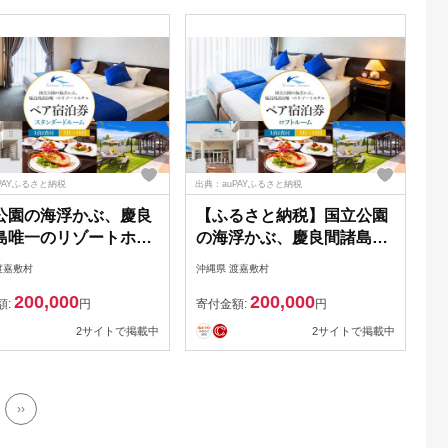
PAYふるさと納税
出典：auPAYふるさと納税
公園の海浮かぶ、慶良
【ふるさと納税】国立公園
島唯一のリゾートホテ
の海浮かぶ、慶良間諸島唯
ア宿泊券【スタンダー
一のリゾートホテルペア宿
渡嘉敷村
沖縄県 渡嘉敷村
ーム5月～10月】
泊券【ロフトルーム5月～
200,000
200,000
10月】
額:
円
寄付金額:
円
2サイトで掲載中
2サイトで掲載中
››