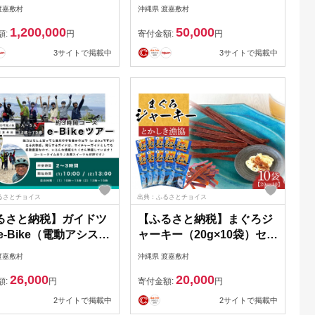
道)＋慶良間諸島国立公
り訪問サービス」（6か
渡嘉敷村
沖縄県 渡嘉敷村
覧チケット
月）
1,200,000
50,000
額:
円
寄付金額:
円
3サイトで掲載中
3サイトで掲載中
るさとチョイス
出典：ふるさとチョイス
るさと納税】ガイドツ
【ふるさと納税】まぐろジ
e-Bike（電動アシスト
ャーキー（20g×10袋）セッ
自転車）ツアー 渡嘉敷
ト 渡嘉敷漁業協同組合 ケ
渡嘉敷村
沖縄県 渡嘉敷村
約3時間コース
ラマ諸島 沖縄県 鮪 まぐろ
26,000
20,000
ジャーキー
額:
円
寄付金額:
円
2サイトで掲載中
2サイトで掲載中