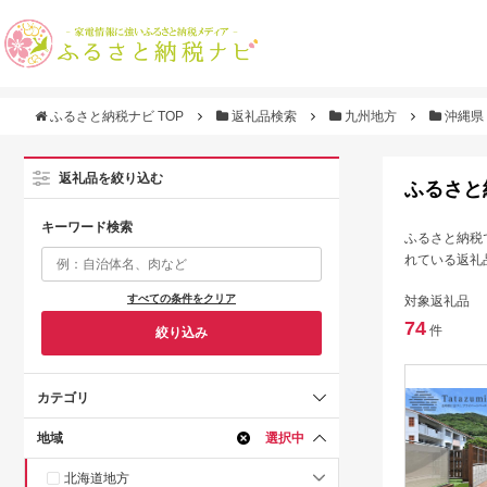
ふるさと納税ナビ TOP
返礼品検索
九州地方
沖縄県
返礼品を絞り込む
ふるさと
キーワード検索
ふるさと納税
れている返礼
すべての条件をクリア
対象返礼品
74
件
絞り込み
カテゴリ
地域
選択中
北海道地方