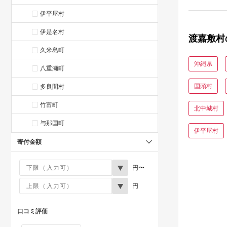
伊平屋村
伊是名村
渡嘉敷村
久米島町
沖縄県
八重瀬町
国頭村
多良間村
竹富町
北中城村
与那国町
伊平屋村
寄付金額
円〜
円
口コミ評価