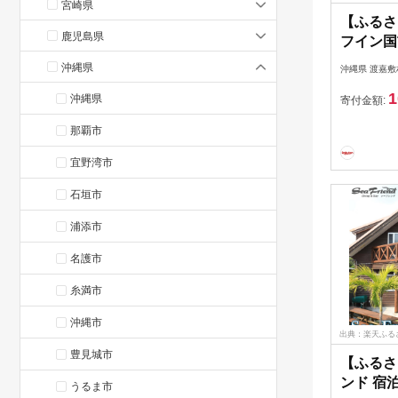
宮崎県
【ふるさ
鹿児島県
フイン国
3,000
沖縄県
沖縄県 渡嘉敷
券 沖縄
1
沖縄県
人気 無
寄付金額:
那覇市
宜野湾市
石垣市
浦添市
名護市
糸満市
沖縄市
出典：楽天ふる
豊見城市
【ふるさ
ンド 宿泊
うるま市