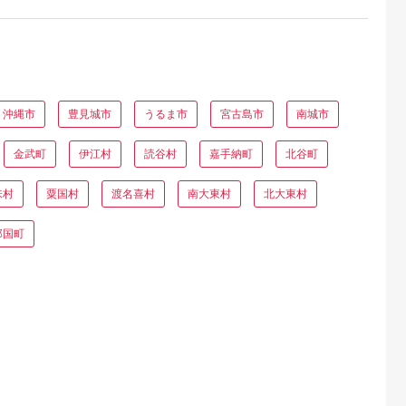
沖縄市
豊見城市
うるま市
宮古島市
南城市
金武町
伊江村
読谷村
嘉手納町
北谷町
味村
粟国村
渡名喜村
南大東村
北大東村
那国町