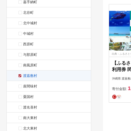
嘉手納町
気 春 夏 
北谷町
北中城村
中城村
西原町
出典：ふるさと
与那原町
【ふるさ
南風原町
利用券 
吉（渡嘉敷
渡嘉敷村
沖縄県 渡嘉敷
分）
座間味村
1
寄付金額:
粟国村
渡名喜村
南大東村
北大東村