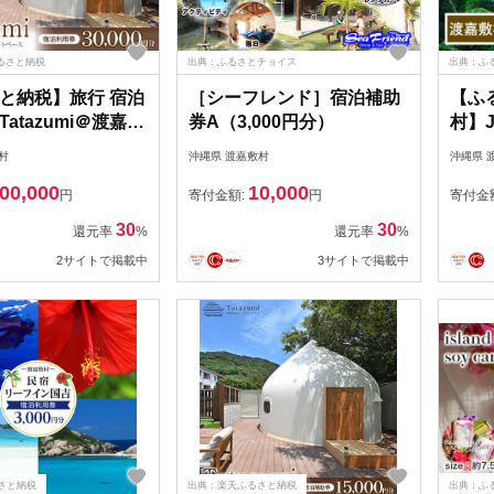
ふるさと納税
出典：ふるさとチョイス
出典：ふ
と納税】旅行 宿泊
［シーフレンド］宿泊補助
【ふ
atazumi＠渡嘉敷
券A（3,000円分）
村】
敷村・30,000円
ポン（
村
沖縄県 渡嘉敷村
沖縄県 
期間
00,000
10,000
旅行 
円
寄付金額:
円
寄付金
行 J
30
30
還元率
%
還元率
%
券 宿
2サイトで掲載中
3サイトで掲載中
テル 
連れ 
すす
オン
話 
さと納税
出典：楽天ふるさと納税
出典：ふ