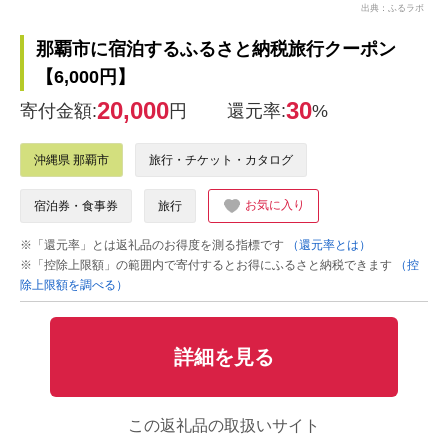
出典：ふるラボ
那覇市に宿泊するふるさと納税旅行クーポン
【6,000円】
20,000
30
寄付金額:
円
還元率:
%
沖縄県 那覇市
旅行・チケット・カタログ
お気に入り
宿泊券・食事券
旅行
※「還元率」とは返礼品のお得度を測る指標です
（還元率とは）
※「控除上限額」の範囲内で寄付するとお得にふるさと納税できます
（控
除上限額を調べる）
詳細を見る
この返礼品の取扱いサイト