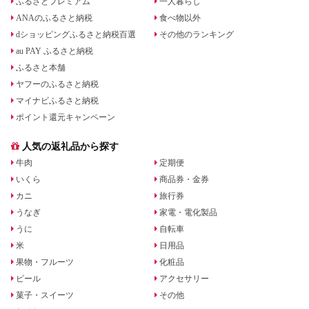
ふるさとプレミアム
一人暮らし
ANAのふるさと納税
食べ物以外
dショッピングふるさと納税百選
その他のランキング
au PAY ふるさと納税
ふるさと本舗
ヤフーのふるさと納税
マイナビふるさと納税
ポイント還元キャンペーン
人気の返礼品から探す
牛肉
定期便
いくら
商品券・金券
カニ
旅行券
うなぎ
家電・電化製品
うに
自転車
米
日用品
果物・フルーツ
化粧品
ビール
アクセサリー
菓子・スイーツ
その他