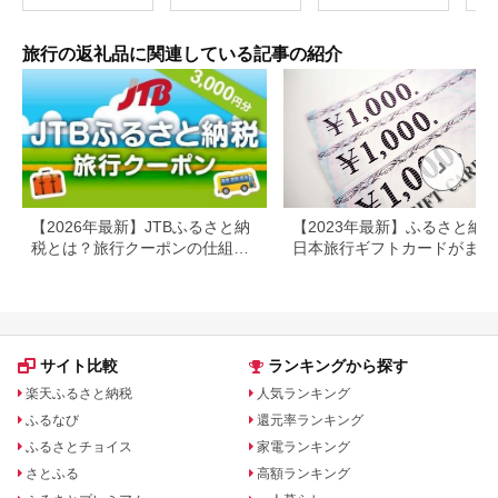
レジャー F6P-0991
カニ
行 
宿 
旅行の返礼品に関連している記事の紹介
ン 
行 
プレ
日 2
【2026年最新】JTBふるさと納
【2023年最新】ふるさと納
税とは？旅行クーポンの仕組
日本旅行ギフトカードがまだ
み・使い方をわかりやすく解説
らえる⁉
サイト比較
ランキングから探す
楽天ふるさと納税
人気ランキング
ふるなび
還元率ランキング
ふるさとチョイス
家電ランキング
さとふる
高額ランキング