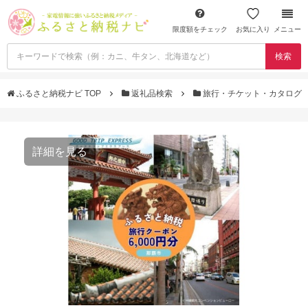
限度額をチェック
お気に入り
メニュー
検索
ふるさと納税ナビ TOP
返礼品検索
旅行・チケット・カタログ
詳細を見る