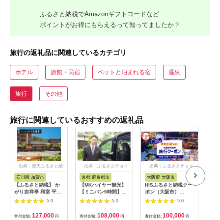
ふるさと納税でAmazonギフトコードなど
ポイントがお得にもらえるって知ってましたか？
旅行の返礼品に関連しているカテゴリ
ホテル
旅館・民宿
ペットと泊まれる宿
温泉
旅行
その他
旅行に関連しているおすすめの返礼品
出典：楽天ふるさと納
出典：ふるさとチョイ
出典：ふるさとチョイ
出
税
ス
ス
石川県 加賀市
京都 府京都市
大阪府 大阪市
兵
【ふるさと納税】 か
【MKハイヤー観光】
HISふるさと納税クー
【ふ
がり吉祥亭 和室 平日
【ミニバン5時間】ド
ポン（大阪市）
効期
限定 ペア宿泊券 1泊2
ライバーとめぐるとっ
30,000円分_OS039-
も使
5.0
5.0
5.0
食付 2名 ペア 食事付
ておきの京都観光（3
0001-07
60
温泉 宿泊券 旅行 トラ
／21-6／20・10／1-
券 
127,000
108,000
100,000
寄付金額:
円
寄付金額:
円
寄付金額:
円
寄付
ベル 宿泊 宿泊施設 宿
11／30）
旅行